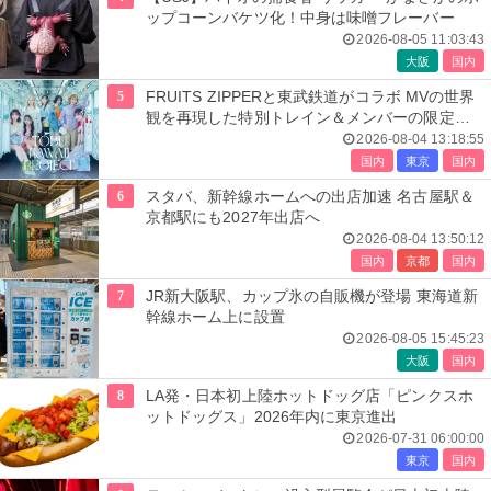
ップコーンバケツ化！中身は味噌フレーバー
2026-08-05 11:03:43
大阪
国内
5
FRUITS ZIPPERと東武鉄道がコラボ MVの世界
観を再現した特別トレイン＆メンバーの限定ア
ナウンス
2026-08-04 13:18:55
国内
東京
国内
6
スタバ、新幹線ホームへの出店加速 名古屋駅＆
京都駅にも2027年出店へ
2026-08-04 13:50:12
国内
京都
国内
7
JR新大阪駅、カップ氷の自販機が登場 東海道新
幹線ホーム上に設置
2026-08-05 15:45:23
大阪
国内
8
LA発・日本初上陸ホットドッグ店「ピンクスホ
ットドッグス」2026年内に東京進出
2026-07-31 06:00:00
東京
国内