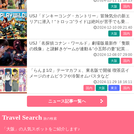
2024-12-11 11:18:13
大阪
国内
USJ「ドンキーコング・カントリー」冒険気分の新エ
リアに潜入！“トロッコ”ライドは絶叫が苦手でも乗れ
る？
2024-12-10 09:21:40
大阪
国内
USJ「名探偵コナン・ワールド」劇場版最新作「隻眼
の残像」と謎解きゲームが連動＆“小五郎の妻”妃英理
も初登場
2024-12-08 07:29:00
大阪
国内
「らんま1/2」テーマカフェ、東名阪で開催 喫茶店イ
メージのオムピラフや冷製オムパスタなど
2024-11-29 18:16:11
国内
大阪
東京
国内
ニュース記事一覧へ
Travel Search
旅の検索
「大阪」の人気スポットをご紹介します♪