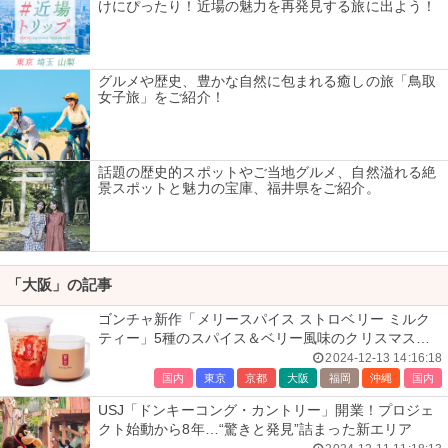
けにぴったり！近場の魅力を再発見する旅に出よう！
グルメや歴史、豊かな自然に包まれる癒しの旅「鳥取
女子旅」をご紹介！
話題の歴史的スポットやご当地グルメ、自然溢れる絶
景スポットと魅力の宝庫、福井県をご紹介。
「大阪」の記事
ゴンチャ新作「メリースパイス ストロベリー ミルク
ティー」5種のスパイス＆ベリー風味のクリスマステ
ィー
2024-12-13 14:16:18
国内
東京
京都
大阪
福岡
沖縄
国内
USJ「ドンキーコング・カントリー」開業！プロジェ
クト始動から8年…“驚きと発見”詰まった新エリア