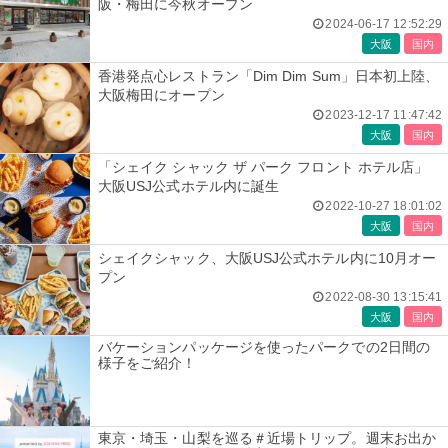
阪・梅田に今秋オープン
2024-06-17 12:52:29
大阪
国内
香港発点心レストラン「Dim Dim Sum」日本初上陸、
大阪梅田にオープン
2023-12-17 11:47:42
大阪
国内
「シェイク シャック ザ パーク フロント ホテル店」
大阪USJ公式ホテル内に誕生
2022-10-27 18:01:02
大阪
国内
シェイクシャック、大阪USJ公式ホテル内に10月オー
プン
2022-08-30 13:15:41
大阪
国内
バケーションパッケージを使ったパークでの2日間の
様子をご紹介！
東京・埼玉・山梨を巡る＃近場トリップ。週末お出か