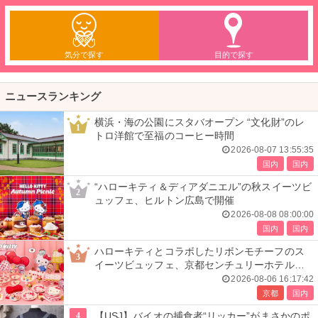
気分で探す
目的で探す
ニュースランキング
横浜・海の公園にスタバオープン “文化財”のレ
1
トロ洋館で至福のコーヒー時間
2026-08-07 13:55:35
国内
国内
“ハローキティ＆ディアダニエル”の秋スイーツビ
2
ュッフェ、ヒルトン広島で開催
2026-08-08 08:00:00
国内
国内
ハローキティとコラボしたリボンモチーフのス
3
イーツビュッフェ、京都センチュリーホテルで
開催
2026-08-06 16:17:42
京都
国内
4
【USJ】バイオの捕食者“リッカー”がまさかのポ