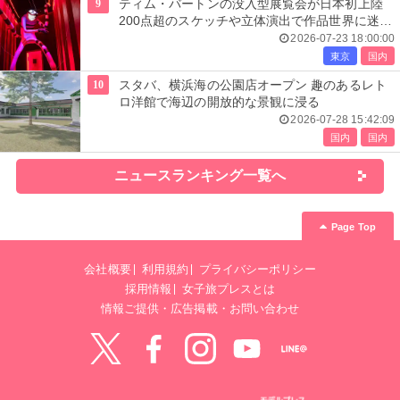
9
ティム・バートンの没入型展覧会が日本初上陸
200点超のスケッチや立体演出で作品世界に迷い
込む
2026-07-23 18:00:00
東京
国内
10
スタバ、横浜海の公園店オープン 趣のあるレト
ロ洋館で海辺の開放的な景観に浸る
2026-07-28 15:42:09
国内
国内
ニュースランキング一覧へ
Page Top
会社概要
利用規約
プライバシーポリシー
採用情報
女子旅プレスとは
情報ご提供・広告掲載・お問い合わせ
Twitter
Facebook
instagram
YouTube
LINE@