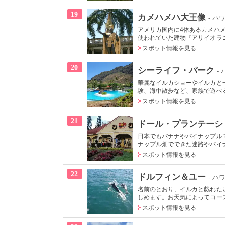
19
カメハメハ大王像
- ハ
アメリカ国内に4体あるカメハ
使われていた建物『アリイオラニ
スポット情報を見る
20
シーライフ・パーク
-
華麗なイルカショーやイルカと
験、海中散歩など、家族で遊べる
スポット情報を見る
21
ドール・プランテーシ
日本でもバナナやパイナップル
ナップル畑でできた迷路やパイナ
スポット情報を見る
22
ドルフィン＆ユー
- ハ
名前のとおり、イルカと戯れた
しめます。お天気によってコース
スポット情報を見る