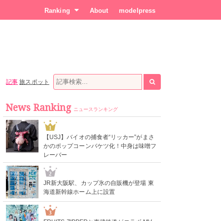
Ranking
About
modelpress
記事
旅スポット
News Ranking
ニュースランキング
1
【USJ】バイオの捕食者“リッカー”がまさ
かのポップコーンバケツ化！中身は味噌フ
レーバー
2
JR新大阪駅、カップ氷の自販機が登場 東
海道新幹線ホーム上に設置
3