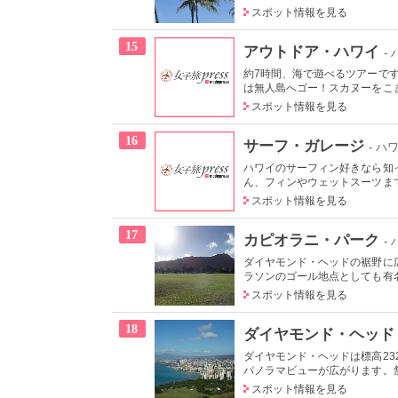
スポット情報を見る
15
アウトドア・ハワイ
-
約7時間、海で遊べるツアーで
は無人島へゴー！スカヌーをこぎ
スポット情報を見る
16
サーフ・ガレージ
- ハ
ハワイのサーフィン好きなら知
ん、フィンやウェットスーツまで
スポット情報を見る
17
カピオラニ・パーク
-
ダイヤモンド・ヘッドの裾野に
ラソンのゴール地点としても有名
スポット情報を見る
18
ダイヤモンド・ヘッド
ダイヤモンド・ヘッドは標高2
パノラマビューが広がります。舗
スポット情報を見る