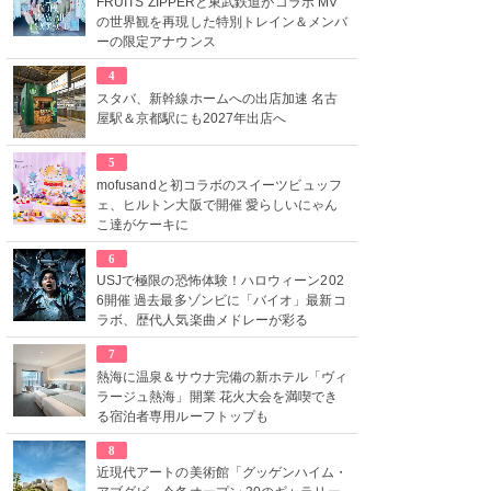
FRUITS ZIPPERと東武鉄道がコラボ MV
の世界観を再現した特別トレイン＆メンバ
ーの限定アナウンス
4
スタバ、新幹線ホームへの出店加速 名古
屋駅＆京都駅にも2027年出店へ
5
mofusandと初コラボのスイーツビュッフ
ェ、ヒルトン大阪で開催 愛らしいにゃん
こ達がケーキに
6
USJで極限の恐怖体験！ハロウィーン202
6開催 過去最多ゾンビに「バイオ」最新コ
ラボ、歴代人気楽曲メドレーが彩る
7
熱海に温泉＆サウナ完備の新ホテル「ヴィ
ラージュ熱海」開業 花火大会を満喫でき
る宿泊者専用ルーフトップも
8
近現代アートの美術館「グッゲンハイム・