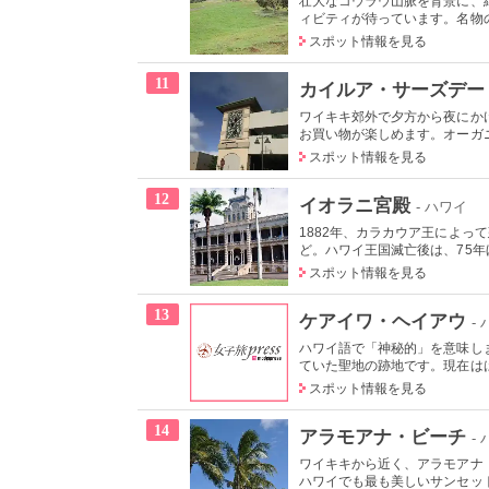
壮大なコウラウ山脈を背景に、
ィビティが待っています。名物の
スポット情報を見る
11
カイルア・サーズデー
ワイキキ郊外で夕方から夜にか
お買い物が楽しめます。オーガニ
スポット情報を見る
12
イオラニ宮殿
- ハワイ
1882年、カラカウア王によっ
ど。ハワイ王国滅亡後は、75年ほ
スポット情報を見る
13
ケアイワ・ヘイアウ
-
ハワイ語で「神秘的」を意味し
ていた聖地の跡地です。現在はは
スポット情報を見る
14
アラモアナ・ビーチ
-
ワイキキから近く、アラモアナ
ハワイでも最も美しいサンセット