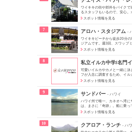
ワイキキの街や郊外をバイクで
るスタッフもいるので、安心。オ
スポット情報を見る
7
アロハ・スタジアム
-
ワイキキビーチから徒歩20分
ジアムです。週3回、スワップミ
スポット情報を見る
8
私立イルカ中学/名門
可愛いイルカやカメと一緒に泳
フが入念に調査するため、イルカ
スポット情報を見る
9
サンドバー
- ハワイ
ハワイ州で唯一、カネオヘ湾に
は、まさに「奇跡」。船に乗って
スポット情報を見る
10
クアロア・ランチ
- ハ