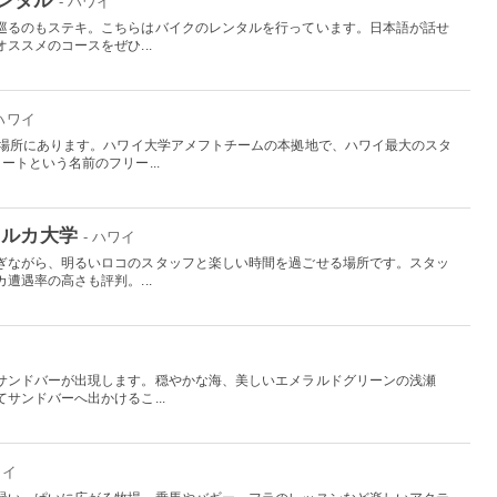
- ハワイ
巡るのもステキ。こちらはバイクのレンタルを行っています。日本語が話せ
ススメのコースをぜひ...
 ハワイ
の場所にあります。ハワイ大学アメフトチームの本拠地で、ハワイ最大のスタ
ートという名前のフリー...
イルカ大学
- ハワイ
ぎながら、明るいロコのスタッフと楽しい時間を過ごせる場所です。スタッ
遭遇率の高さも評判。...
サンドバーが出現します。穏やかな海、美しいエメラルドグリーンの浅瀬
サンドバーへ出かけるこ...
ワイ