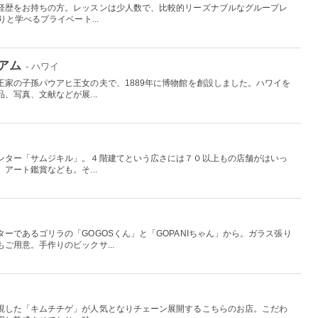
経歴をお持ちの方。レッスンは少人数で、比較的リーズナブルなグループレ
と学べるプライベート...
アム
- ハワイ
王家の子孫パウアヒ王女の夫で、1889年に博物館を創設しました。ハワイを
、写真、文献などが展...
ンター「サムジキル」。４階建てという広さには７０以上もの店舗がはいっ
アート鑑賞なども。そ...
ーであるゴリラの「GOGOSくん」と「GOPANIちゃん」から。ガラス張り
ご用意。手作りのビックサ...
現した「キムチチゲ」が人気となりチェーン展開するこちらのお店。こだわ