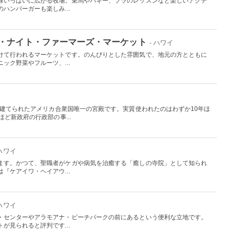
緑いっぱいに広がる牧場。乗馬やバギー、フラのレッスンなど楽しいアクテ
ハンバーガーも楽しみ...
・ナイト・ファーマーズ・マーケット
- ハワイ
けて行われるマーケットです。のんびりとした雰囲気で、地元の方とともに
ック野菜やフルーツ、...
て建てられたアメリカ合衆国唯一の宮殿です。実質使われたのはわずか10年ほ
ど新政府の行政部の事...
 ハワイ
ます。かつて、聖職者がケガや病気を治癒する「癒しの寺院」として知られ
『ケアイワ・ヘイアウ...
 ハワイ
・センターやアラモアナ・ビーチパークの前にあるという便利な立地です。
が見られると評判です...