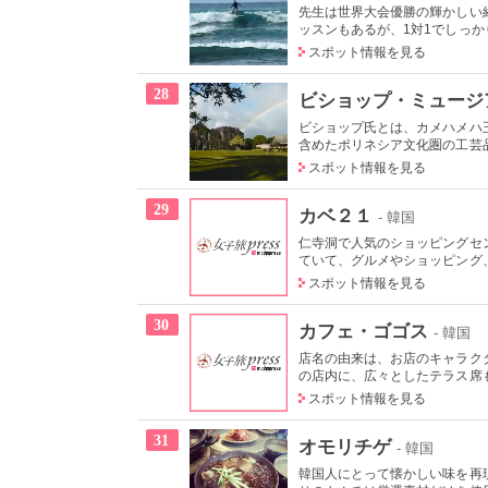
先生は世界大会優勝の輝かしい
ッスンもあるが、1対1でしっかり
スポット情報を見る
28
ビショップ・ミュージ
ビショップ氏とは、カメハメハ
含めたポリネシア文化圏の工芸品
スポット情報を見る
29
カベ２１
- 韓国
仁寺洞で人気のショッピングセ
ていて、グルメやショッピング、
スポット情報を見る
30
カフェ・ゴゴス
- 韓国
店名の由来は、お店のキャラクタ
の店内に、広々としたテラス席も
スポット情報を見る
31
オモリチゲ
- 韓国
韓国人にとって懐かしい味を再