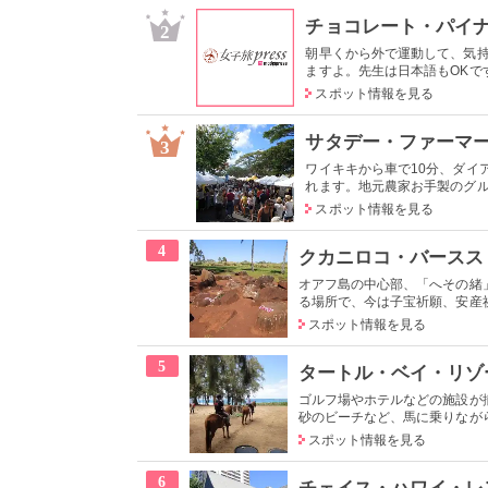
チョコレート・パイ
2
朝早くから外で運動して、気
ますよ。先生は日本語もOKです
スポット情報を見る
サタデー・ファーマー
3
ワイキキから車で10分、ダイ
れます。地元農家お手製のグルメ
スポット情報を見る
4
クカニロコ・バースス
オアフ島の中心部、「へその緒
る場所で、今は子宝祈願、安産祈
スポット情報を見る
5
タートル・ベイ・リゾ
ゴルフ場やホテルなどの施設が
砂のビーチなど、馬に乗りながら
スポット情報を見る
6
チェイス・ハワイ・レ