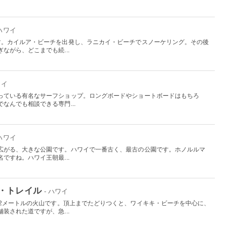
 ハワイ
す。カイルア・ビーチを出発し、ラニカイ・ビーチでスノーケリング。その後
ながら、どこまでも続...
ワイ
っている有名なサーフショップ。ロングボードやショートボードはもちろ
なんでも相談できる専門...
 ハワイ
広がる、大きな公園です。ハワイで一番古く、最古の公園です。ホノルルマ
ですね。ハワイ王朝最...
・トレイル
- ハワイ
32メートルの火山です。頂上までたどりつくと、ワイキキ・ビーチを中心に、
装された道ですが、急...