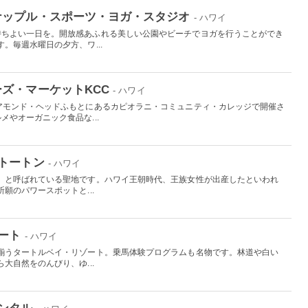
ナップル・スポーツ・ヨガ・スタジオ
- ハワイ
持ちよい一日を。開放感あふれる美しい公園やビーチでヨガを行うことができ
。毎週水曜日の夕方、ワ...
ズ・マーケットKCC
- ハワイ
アモンド・ヘッドふもとにあるカピオラニ・コミュニティ・カレッジで開催さ
やオーガニック食品な...
トートン
- ハワイ
」と呼ばれている聖地です。ハワイ王朝時代、王族女性が出産したといわれ
願のパワースポットと...
ート
- ハワイ
揃うタートルベイ・リゾート。乗馬体験プログラムも名物です。林道や白い
大自然をのんびり、ゆ...
ンタル