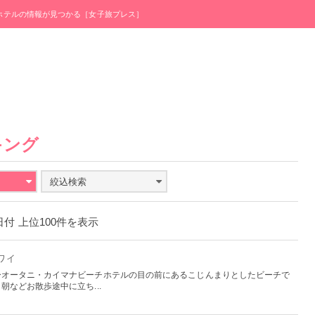
・ホテルの情報が見つかる［女子旅プレス］
キング
絞込検索
4日付 上位100件を表示
ハワイ
ーオータニ・カイマナビーチホテルの目の前にあるこじんまりとしたビーチで
などお散歩途中に立ち...