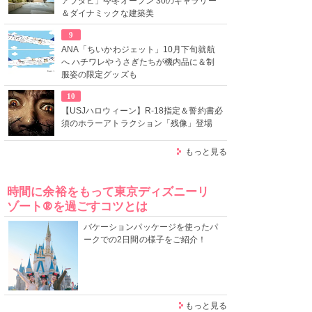
アブダビ」今冬オープン 30のギャラリー
＆ダイナミックな建築美
9
ANA「ちいかわジェット」10月下旬就航
へ ハチワレやうさぎたちが機内品に＆制
服姿の限定グッズも
10
【USJハロウィーン】R-18指定＆誓約書必
須のホラーアトラクション「残像」登場
もっと見る
時間に余裕をもって東京ディズニーリ
ゾート®を過ごすコツとは
バケーションパッケージを使ったパ
ークでの2日間の様子をご紹介！
もっと見る