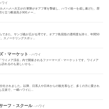
 ハワイ
したカメハメハ大王がの軍隊がオアフ軍を撃破し、ハワイ統一を成し遂げた、歴
立つ断崖高さ900メー...
からできた、サンゴ礁が広がる湾です。オアフ島屈指の透明度を誇り、年間50
。スノーケリングスポッ...
ズ・マーケット
- ハワイ
「ワイメア渓谷」内で開催されるファーマーズ・マーケットです。ワイメア
訪れるのも楽しいかも...
から分社されました。以降、日系人や日本からの観光客など、多くの方に愛され
立派で、一瞬ハワイに...
サーフ・スクール
- ハワイ