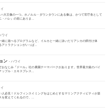
ワイ
メハ大王像の一つ。ホノルル・ダウンタウンにある像は、かつて官庁舎として
・ハレ』の前にありま...
 ハワイ
一緒に遊べるプログラムなど、イルカと一緒に泳いだりアシカの餌付け体
アトラクションがいっぱ...
ョン
- ハワイ
でおなじみ『ドール』社の農園テーマパークがあります。世界最大級のパイ
ップル・エキスプレス...
ワイ
い人必見！ドルフィンスイミングをはじめとするマリンアクティビティが楽
を変えてくれるので、...