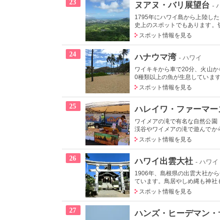
23
ヌアヌ・バリ展望台
-
1795年にハワイ島から上陸
史上のスポットでもあります。切り
スポット情報を見る
24
ハナウマ湾
- ハワイ
ワイキキから車で20分、火山
0種類以上の魚が生息しています
スポット情報を見る
25
ハレイワ・ファーマー
ワイメアの滝で有名な自然公園
渓谷やワイメアの滝で遊んでから
スポット情報を見る
26
ハワイ出雲大社
- ハワイ
1906年、島根県の出雲大社
ています。鳥居やしめ縄も神社も
スポット情報を見る
27
ハンズ・ヒーデマン・