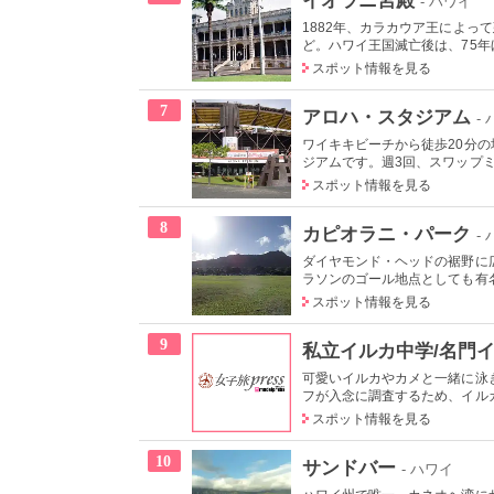
- ハワイ
1882年、カラカウア王によっ
ど。ハワイ王国滅亡後は、75年ほ
スポット情報を見る
7
アロハ・スタジアム
-
ワイキキビーチから徒歩20分
ジアムです。週3回、スワップミ
スポット情報を見る
8
カピオラニ・パーク
-
ダイヤモンド・ヘッドの裾野に
ラソンのゴール地点としても有名
スポット情報を見る
9
私立イルカ中学/名門
可愛いイルカやカメと一緒に泳
フが入念に調査するため、イルカ
スポット情報を見る
10
サンドバー
- ハワイ