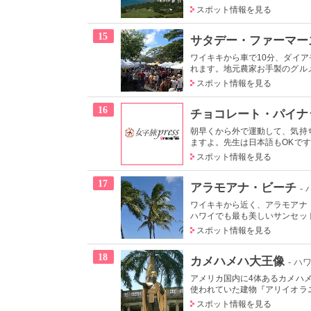
スポット情報を見る
15
サタデー・ファーマー
ワイキキから車で10分、ダイ
れます。地元農家お手製のグルメ
スポット情報を見る
16
チョコレート・パイナ
朝早くから外で運動して、気持
ますよ。先生は日本語もOKです
スポット情報を見る
17
アラモアナ・ビーチ
-
ワイキキから近く、アラモアナ
ハワイでも最も美しいサンセット
スポット情報を見る
18
カメハメハ大王像
- ハ
アメリカ国内に4体あるカメハ
使われていた建物『アリイオラニ
スポット情報を見る