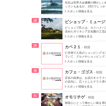
先生は世界大会優勝の輝かしい
ッスンもあるが、1対1でしっかり
スポット情報を見る
28
ビショップ・ミュージ
ビショップ氏とは、カメハメハ
含めたポリネシア文化圏の工芸品
スポット情報を見る
29
カベ２１
- 韓国
仁寺洞で人気のショッピングセ
ていて、グルメやショッピング、
スポット情報を見る
30
カフェ・ゴゴス
- 韓国
店名の由来は、お店のキャラクタ
の店内に、広々としたテラス席も
スポット情報を見る
31
オモリチゲ
- 韓国
韓国人にとって懐かしい味を再