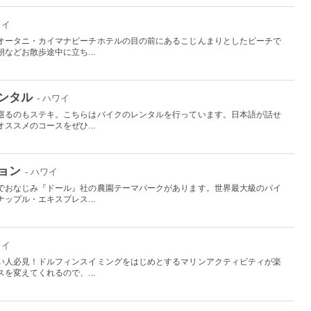
ワイ
オータニ・カイマナビーチホテルの目の前にあるこじんまりとしたビーチで
などお散歩途中に立ち...
ンタル
- ハワイ
巡るのもステキ。こちらはバイクのレンタルを行っています。日本語が話せ
ススメのコースをぜひ...
ョン
- ハワイ
でおなじみ『ドール』社の農園テーマパークがあります。世界最大級のパイ
ップル・エキスプレス...
ワイ
い人必見！ドルフィンスイミングをはじめとするマリンアクティビティが楽
を変えてくれるので、...