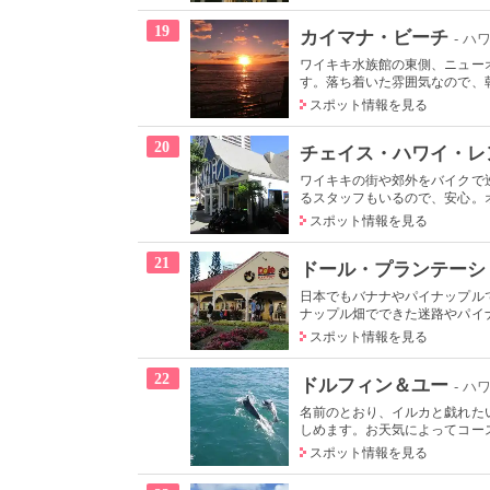
19
カイマナ・ビーチ
- ハ
ワイキキ水族館の東側、ニュー
す。落ち着いた雰囲気なので、朝
スポット情報を見る
20
チェイス・ハワイ・レ
ワイキキの街や郊外をバイクで
るスタッフもいるので、安心。オ
スポット情報を見る
21
ドール・プランテーシ
日本でもバナナやパイナップル
ナップル畑でできた迷路やパイナ
スポット情報を見る
22
ドルフィン＆ユー
- ハ
名前のとおり、イルカと戯れた
しめます。お天気によってコース
スポット情報を見る