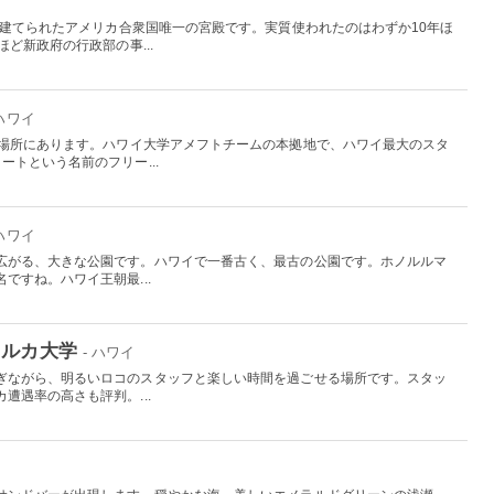
て建てられたアメリカ合衆国唯一の宮殿です。実質使われたのはわずか10年ほ
ど新政府の行政部の事...
 ハワイ
の場所にあります。ハワイ大学アメフトチームの本拠地で、ハワイ最大のスタ
ートという名前のフリー...
 ハワイ
広がる、大きな公園です。ハワイで一番古く、最古の公園です。ホノルルマ
ですね。ハワイ王朝最...
イルカ大学
- ハワイ
ぎながら、明るいロコのスタッフと楽しい時間を過ごせる場所です。スタッ
遭遇率の高さも評判。...