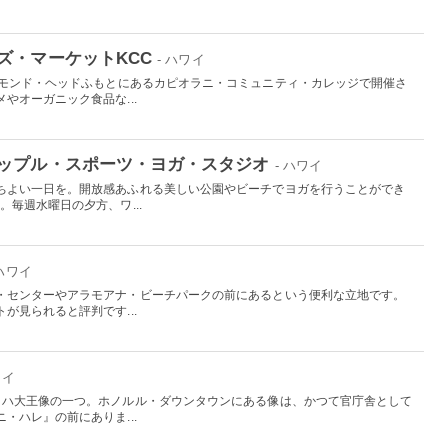
ズ・マーケットKCC
- ハワイ
アモンド・ヘッドふもとにあるカピオラニ・コミュニティ・カレッジで開催さ
やオーガニック食品な...
ップル・スポーツ・ヨガ・スタジオ
- ハワイ
ちよい一日を。開放感あふれる美しい公園やビーチでヨガを行うことができ
。毎週水曜日の夕方、ワ...
 ハワイ
・センターやアラモアナ・ビーチパークの前にあるという便利な立地です。
が見られると評判です...
ワイ
メハ大王像の一つ。ホノルル・ダウンタウンにある像は、かつて官庁舎として
・ハレ』の前にありま...