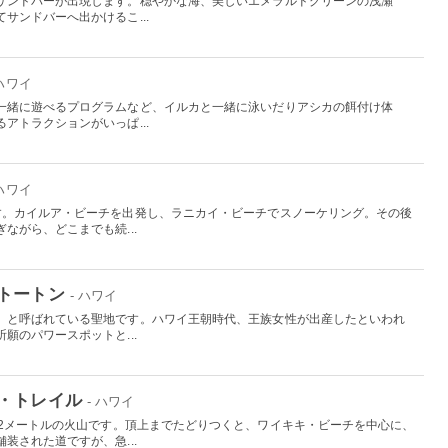
サンドバーが出現します。穏やかな海、美しいエメラルドグリーンの浅瀬
サンドバーへ出かけるこ...
 ハワイ
一緒に遊べるプログラムなど、イルカと一緒に泳いだりアシカの餌付け体
アトラクションがいっぱ...
 ハワイ
す。カイルア・ビーチを出発し、ラニカイ・ビーチでスノーケリング。その後
ながら、どこまでも続...
トートン
- ハワイ
」と呼ばれている聖地です。ハワイ王朝時代、王族女性が出産したといわれ
願のパワースポットと...
・トレイル
- ハワイ
32メートルの火山です。頂上までたどりつくと、ワイキキ・ビーチを中心に、
装された道ですが、急...