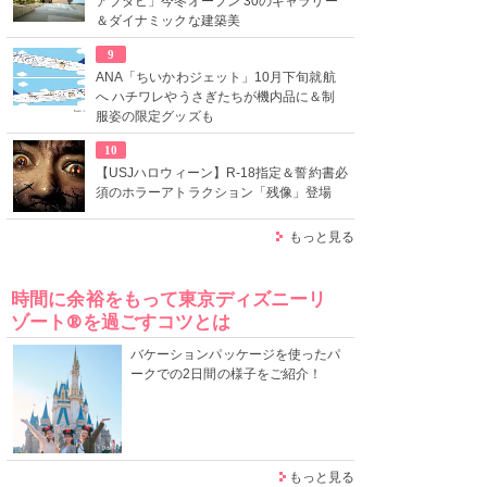
アブダビ」今冬オープン 30のギャラリー
＆ダイナミックな建築美
9
ANA「ちいかわジェット」10月下旬就航
へ ハチワレやうさぎたちが機内品に＆制
服姿の限定グッズも
10
【USJハロウィーン】R-18指定＆誓約書必
須のホラーアトラクション「残像」登場
もっと見る
時間に余裕をもって東京ディズニーリ
ゾート®を過ごすコツとは
バケーションパッケージを使ったパ
ークでの2日間の様子をご紹介！
もっと見る