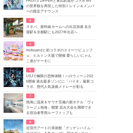
FRUITS ZIPPERと東武鉄道がコラボ MV
の世界観を再現した特別トレイン＆メンバ
ーの限定アナウンス
4
スタバ、新幹線ホームへの出店加速 名古
屋駅＆京都駅にも2027年出店へ
5
mofusandと初コラボのスイーツビュッフ
ェ、ヒルトン大阪で開催 愛らしいにゃん
こ達がケーキに
6
USJで極限の恐怖体験！ハロウィーン202
6開催 過去最多ゾンビに「バイオ」最新コ
ラボ、歴代人気楽曲メドレーが彩る
7
熱海に温泉＆サウナ完備の新ホテル「ヴィ
ラージュ熱海」開業 花火大会を満喫でき
る宿泊者専用ルーフトップも
8
近現代アートの美術館「グッゲンハイム・