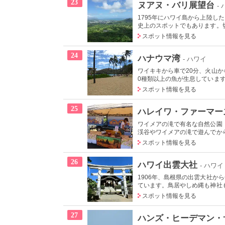
23
ヌアヌ・バリ展望台
-
1795年にハワイ島から上陸
史上のスポットでもあります。切り
スポット情報を見る
24
ハナウマ湾
- ハワイ
ワイキキから車で20分、火山
0種類以上の魚が生息しています
スポット情報を見る
25
ハレイワ・ファーマー
ワイメアの滝で有名な自然公園
渓谷やワイメアの滝で遊んでから
スポット情報を見る
26
ハワイ出雲大社
- ハワイ
1906年、島根県の出雲大社
ています。鳥居やしめ縄も神社も
スポット情報を見る
27
ハンズ・ヒーデマン・