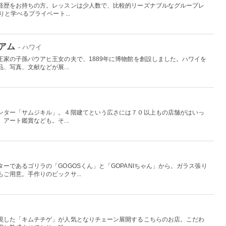
経歴をお持ちの方。レッスンは少人数で、比較的リーズナブルなグループレ
と学べるプライベート...
アム
- ハワイ
王家の子孫パウアヒ王女の夫で、1889年に博物館を創設しました。ハワイを
、写真、文献などが展...
ンター「サムジキル」。４階建てという広さには７０以上もの店舗がはいっ
アート鑑賞なども。そ...
ーであるゴリラの「GOGOSくん」と「GOPANIちゃん」から。ガラス張り
ご用意。手作りのビックサ...
現した「キムチチゲ」が人気となりチェーン展開するこちらのお店。こだわ