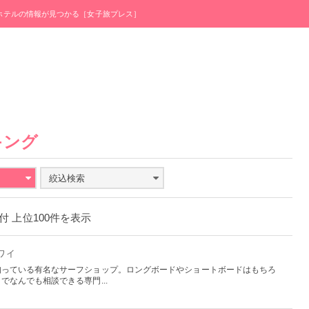
・ホテルの情報が見つかる［女子旅プレス］
キング
絞込検索
日付 上位100件を表示
ハワイ
知っている有名なサーフショップ。ロングボードやショートボードはもちろ
なんでも相談できる専門...