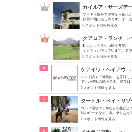
カイルア・サーズデ
2
ワイキキ郊外で夕方から夜に
お買い物が楽しめます。オーガニ
スポット情報を見る
クアロア・ランチ
- 
3
壮大なコウラウ山脈を背景に
ィビティが待っています。名物の
スポット情報を見る
4
ケアイワ・ヘイアウ
-
ハワイ語で「神秘的」を意味し
ていた聖地の跡地です。現在はは
スポット情報を見る
5
タートル・ベイ・リゾ
ゴルフ場やホテルなどの施設が
砂のビーチなど、馬に乗りながら
スポット情報を見る
6
イオラニ宮殿