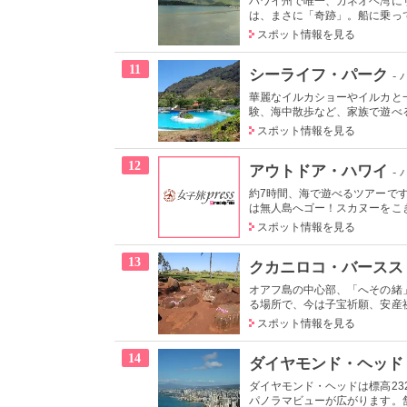
ハワイ州で唯一、カネオヘ湾に
は、まさに「奇跡」。船に乗って
スポット情報を見る
11
シーライフ・パーク
-
華麗なイルカショーやイルカと
験、海中散歩など、家族で遊べる
スポット情報を見る
12
アウトドア・ハワイ
-
約7時間、海で遊べるツアーで
は無人島へゴー！スカヌーをこぎ
スポット情報を見る
13
クカニロコ・バースス
オアフ島の中心部、「へその緒
る場所で、今は子宝祈願、安産祈
スポット情報を見る
14
ダイヤモンド・ヘッド
ダイヤモンド・ヘッドは標高2
パノラマビューが広がります。舗