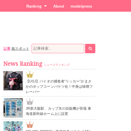
Ranking
About
modelpress
記事
旅スポット
News Ranking
ニュースランキング
1
【USJ】バイオの捕食者“リッカー”がまさ
かのポップコーンバケツ化！中身は味噌フ
レーバー
2
JR新大阪駅、カップ氷の自販機が登場 東
海道新幹線ホーム上に設置
3