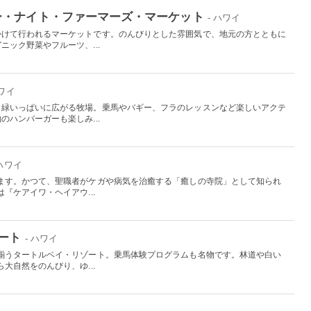
ー・ナイト・ファーマーズ・マーケット
- ハワイ
かけて行われるマーケットです。のんびりとした雰囲気で、地元の方とともに
ック野菜やフルーツ、...
ハワイ
、緑いっぱいに広がる牧場。乗馬やバギー、フラのレッスンなど楽しいアクテ
ハンバーガーも楽しみ...
 ハワイ
ます。かつて、聖職者がケガや病気を治癒する「癒しの寺院」として知られ
『ケアイワ・ヘイアウ...
ート
- ハワイ
揃うタートルベイ・リゾート。乗馬体験プログラムも名物です。林道や白い
大自然をのんびり、ゆ...