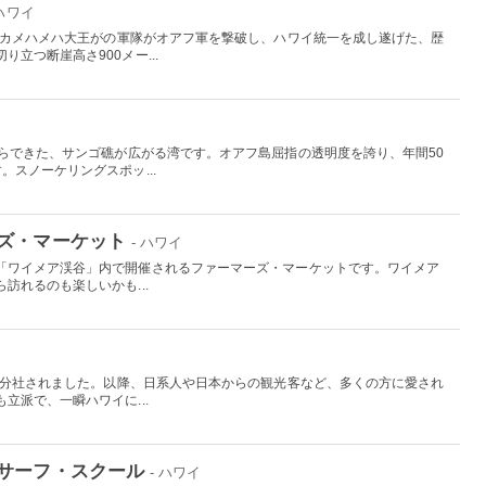
 ハワイ
したカメハメハ大王がの軍隊がオアフ軍を撃破し、ハワイ統一を成し遂げた、歴
立つ断崖高さ900メー...
からできた、サンゴ礁が広がる湾です。オアフ島屈指の透明度を誇り、年間50
。スノーケリングスポッ...
ズ・マーケット
- ハワイ
「ワイメア渓谷」内で開催されるファーマーズ・マーケットです。ワイメア
訪れるのも楽しいかも...
から分社されました。以降、日系人や日本からの観光客など、多くの方に愛され
立派で、一瞬ハワイに...
サーフ・スクール
- ハワイ