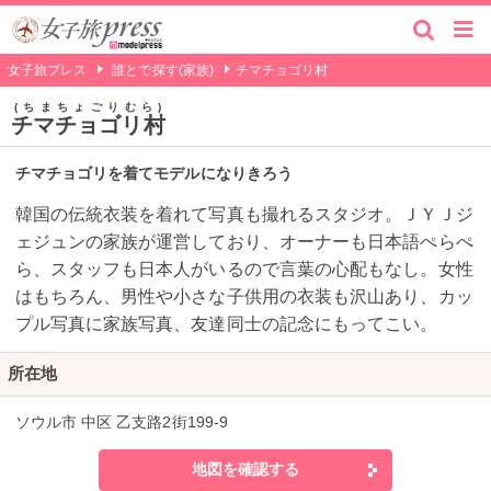
女子旅プレス
誰とで探す(家族)
チマチョゴリ村
ちまちょごりむら
チマチョゴリ村
チマチョゴリを着てモデルになりきろう
韓国の伝統衣装を着れて写真も撮れるスタジオ。ＪＹＪジ
ェジュンの家族が運営しており、オーナーも日本語ぺらぺ
ら、スタッフも日本人がいるので言葉の心配もなし。女性
はもちろん、男性や小さな子供用の衣装も沢山あり、カッ
プル写真に家族写真、友達同士の記念にもってこい。
所在地
ソウル市 中区 乙支路2街199‐9
地図を確認する