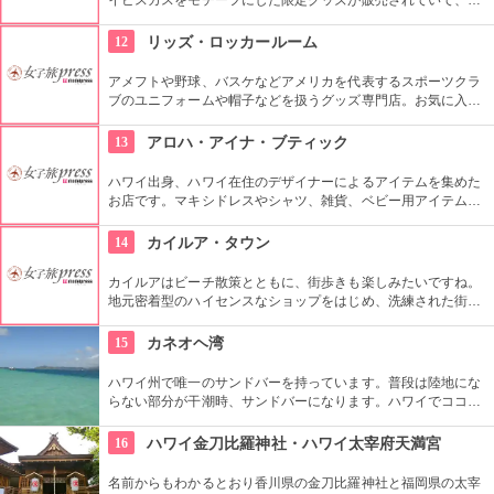
こでしか手に入らないのでファンにはたまりません！日本未入
荷品もあるので要チェックです！
12
リッズ・ロッカールーム
アメフトや野球、バスケなどアメリカを代表するスポーツクラ
ブのユニフォームや帽子などを扱うグッズ専門店。お気に入り
のチームがある人には必見！
13
アロハ・アイナ・ブティック
ハワイ出身、ハワイ在住のデザイナーによるアイテムを集めた
お店です。マキシドレスやシャツ、雑貨、ベビー用アイテム、
インテリアなど幅広く取り扱っています。エスニックな柄な
ど、ハワイの街やビーチに合いそうな雰囲気のファッションも
14
カイルア・タウン
豊富です。
カイルアはビーチ散策とともに、街歩きも楽しみたいですね。
地元密着型のハイセンスなショップをはじめ、洗練された街並
みは、歩いていて心地よいもの。2012年には「ホール・フー
ズ」がオープンし、地元の人たちの間でも「さらに便利になっ
15
カネオヘ湾
た」との評判です。
ハワイ州で唯一のサンドバーを持っています。普段は陸地にな
らない部分が干潮時、サンドバーになります。ハワイでココで
しか見られない海の風景を求めて、足を延ばしてみませんか。
シュノーケルやカヤック、クルーズなどのアクティビティも楽
16
ハワイ金刀比羅神社・ハワイ太宰府天満宮
しめますよ。
名前からもわかるとおり香川県の金刀比羅神社と福岡県の太宰