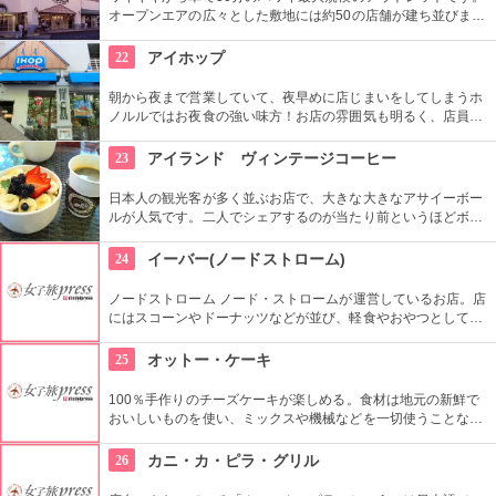
オープンエアの広々とした敷地には約50の店舗が建ち並びま
す。アグ・オーストラリアやバーニーズ・ニューヨーク・アウ
トレットなどアメリカン・カジュアルの人気ブランドが集ま
22
アイホップ
り、全店舗平均して30〜70%オフという安さ。お手頃価格でシ
ョッピングを楽しむことができます。
朝から夜まで営業していて、夜早めに店じまいをしてしまうホ
ノルルではお夜食の強い味方！お店の雰囲気も明るく、店員さ
んはみな子どもに優しいのだとか。ふわふわのパンケーキにソ
ースも何種類からか選ぶこともできて、好みの味を探しに何度
23
アイランド ヴィンテージコーヒー
か訪れてみるのもいいかもしれませんね。
日本人の観光客が多く並ぶお店で、大きな大きなアサイーボー
ルが人気です。二人でシェアするのが当たり前というほどボリ
ューム満点。平日の朝でも大変混雑するそうですが、長く待っ
てでも食べる価値はあります。
24
イーバー(ノードストローム)
ノードストローム ノード・ストロームが運営しているお店。店
にはスコーンやドーナッツなどが並び、軽食やおやつとして買
いに寄りたい。店内ではオリジナルのスムージーが売ってお
り、それがまたフレッシュでおいしい。コーヒーもあるため、
25
オットー・ケーキ
一服したいときにお勧めしたいお店。
100％手作りのチーズケーキが楽しめる。食材は地元の新鮮で
おいしいものを使い、ミックスや機械などを一切使うことな
く、妥協せずに作られるチーズケーキはなんと最多83種類にも
上るのだとか。テイクアウト用にショーケースにもいくつか並
26
カニ・カ・ピラ・グリル
んでいるので、お土産にもおやつにもちょうどいい。