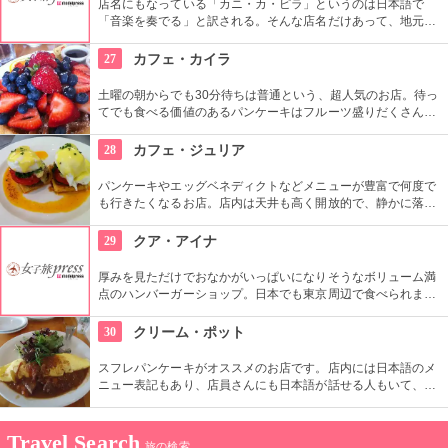
店名にもなっている「カニ・カ・ピラ」というのは日本語で
「音楽を奏でる」と訳される。そんな店名だけあって、地元ミ
ュージシャンが集って演奏をしたり、とことんハワイアンミュ
ージックで楽しませてくれるレストランだ。アウトリガー・リ
27
カフェ・カイラ
ーフ・オン・ザ・ビーチ内のプールサイドにあるから雰囲気も
とてもいい。
土曜の朝からでも30分待ちは普通という、超人気のお店。待っ
てでも食べる価値のあるパンケーキはフルーツ盛りだくさんで
大満足。コーヒーのお替り自由もコーヒー好きにはたまらない
サービスです。やや道がわかりにくいということですのでわか
28
カフェ・ジュリア
りやすい地図かカーナビは必須です。
パンケーキやエッグベネディクトなどメニューが豊富で何度で
も行きたくなるお店。店内は天井も高く開放的で、静かに落ち
着いた食事ができ、これぞハワイのレストランという感じ。立
地としては少しホノルル中心街から離れてしまうので車でのア
29
クア・アイナ
クセスが便利。
厚みを見ただけでおなかがいっぱいになりそうなボリューム満
点のハンバーガーショップ。日本でも東京周辺で食べられま
す。付け合わせのポテトまでおいしいというから行かずにはい
られません！肉汁たっぷりのボリューム満点のハンバーガーを
30
クリーム・ポット
召し上がりに行ってみてください。
スフレパンケーキがオススメのお店です。店内には日本語のメ
ニュー表記もあり、店員さんにも日本語が話せる人もいて、日
本人だけでは不安ということもないです。チップに関してはす
でにメニューに含まれているので少し高く感じるかもしれませ
ん。店内のインテリアや雑貨もかわいく、女性に人気のお店で
Travel Search
旅の検索