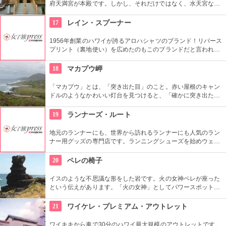
府天満宮が本殿です。しかし、それだけではなく、水天宮など
7つのお宮さんがあります。お願いごとによって使い分けても
いいですね。もちろん、全部回ってあらゆるお願いをする人
17
レイン・スプーナー
も。
1956年創業のハワイが誇るアロハシャツのブランド！リバース
プリント（裏地使い）を広めたのもこのブランドだと言われて
います。ビジネスやフォーマールシーンでも仕える正統派アロ
ハを購入したい人はここ！
18
マカプウ岬
「マカプウ」とは、「突き出た目」のこと。赤い屋根のキャン
ドルのようなかわいい灯台を見つけると、「確かに突き出た目
のようだ」と思うかもしれませんね。絶景スポットでもあり、
トレッキングに訪れる方も多いです。
19
ランナーズ・ルート
地元のランナーにも、世界から訪れるランナーにも人気のラン
ナー用グッズの専門店です。ランニングシューズを始めウェア
やサングラスなど何でも揃います！ハワイでのランニングに興
味がある人は現役ランナーのスタッフからいろいろと情報をゲ
20
ペレの椅子
ットできるかも？
イスのような不思議な形をした岩です。火の女神ペレが座った
という伝えがあります。「火の女神」としてパワースポットと
なっていますが、恋愛の願いはご法度とされているのでご注意
を。ワイキキから車でも行きやすい場所にありますので、ドラ
21
ワイケレ・プレミアム・アウトレット
イブの途中で立ち寄ってみては。
ワイキキから車で30分のハワイ最大規模のアウトレットです。