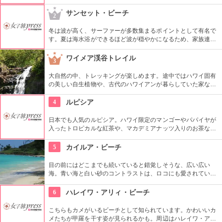
知られ、日本では明治時代、明治天皇にも会ったことで有名で
す。像は日本人移民100年祭を記念して建立されました。
サンセット・ビーチ
2
冬は波が高く、サーファーが多数集まるポイントとして有名で
す。夏は海水浴ができるほど波が穏やかになるため、家族連れ
も多く集まります。その名のとおり、サンセットの眺めが美し
いので、この時間帯を狙ってみるのもオススメ。
ワイメア渓谷トレイル
3
大自然の中、トレッキングが楽しめます。途中ではハワイ固有
の美しい自生植物や、古代のハワイアンが暮らしていた家など
の跡を見られることも。滝つぼで泳ぐ人もいるので、シャツや
パンツの下は水着着用がベターかもしれませんね。
4
ルピシア
日本でも人気のルピシア。ハワイ限定のマンゴーやパパイヤが
入ったトロピカルな紅茶や、マカデミアナッツ入りのお茶なお
ど、ここでしか手に入らない限定品はお土産にも、コレクショ
ンにもお勧め♪
5
カイルア・ビーチ
目の前にはどこまでも続いていると錯覚しそうな、広い広い
海。青い海と白い砂のコントラストは、ロコにも愛されていま
す。海を見たり散歩するだけでもあっという間に時間が過ぎて
しまいそうですが、マリンアクティビティにも適しています。
6
ハレイワ・アリィ・ビーチ
こちらもカメがいるビーチとして知られています。かわいいカ
メたちが甲羅を干す姿が見られるかも。周辺はハレイワ・アリ