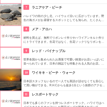
イ・ビーチ・パークとして整備されていますが、観光客が比較
的少なく、のんびり散策できるのもポイント高いですね。
7
ラニアケア・ビーチ
ハレイワの街の少し北、ハイウェイ沿いに広がっています。野
生の海ガメがお昼寝するスポットとしても知られ、たくさんの
観光客が集まっています。海ガメからは最低でも1.8メートル離
れるようにという指示がありますから、守ってくださいね。
8
メア・アロハ
材料を買えば、無料でリボンレイ作りやハワイアンキルト作り
にトライできます。生花ではなく、生花ソックリなリボンを使
ったレイはいつまでも楽しめます。心をこめて作った作品をお
土産に持って帰れるなんて、ステキですよね。
9
レッド・パイナップル
世界各国から集められたお洒落で可愛い雑貨がお店いっぱいに
並べられています。日本の雑誌でも特集される人気のお店。ハ
ワイらしい籠バックに自分でカスタマイズしたオリジナルのギ
フトボックスも作れちゃいます♪
10
ワイキキ・ビーチ・ウォーク
日本語スタッフもいるので一人でも英語が話せなくても安心し
て買い物ができる。R.H.Cからも徒歩1分という抜群のアクセス
で、ほかの観光地を巡った後でも、ホテルからでもすぐに買い
物を楽しむことができてとても便利。約50軒のファッションシ
11
レスポートサック
ョップ、レストラン、雑貨屋がずらりと並びウィンドウショッ
ピングだけでもリゾート気分を盛り上げます。
日本でも多くのファンを持つレスポートサック。ハワイではハ
イビスカスをモチーフにした限定グッズが販売されていて、こ