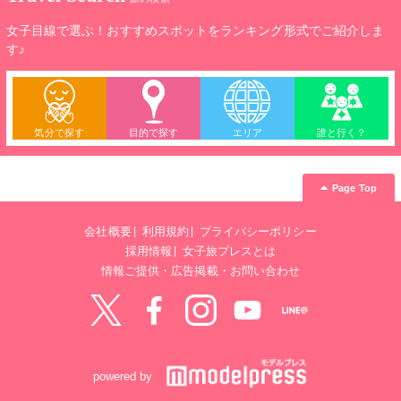
す
女子目線で選ぶ！おすすめスポットをランキング形式でご紹介しま
す♪
気分で探す
目的で探す
エリア
誰と行く？
Page Top
会社概要
利用規約
プライバシーポリシー
採用情報
女子旅プレスとは
情報ご提供・広告掲載・お問い合わせ
Twitter
Facebook
instagram
YouTube
LINE@
powered by