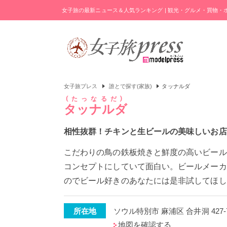
女子旅の最新ニュース＆人気ランキング | 観光・グルメ・買物
女子旅プレス
誰とで探す(家族)
タッナルダ
たっなるだ
タッナルダ
相性抜群！チキンと生ビールの美味しいお店
こだわりの鳥の鉄板焼きと鮮度の高いビール
コンセプトにしていて面白い。ビールメーカ
のでビール好きのあなたには是非試してほし
所在地
ソウル特別市 麻浦区 合井洞 427-
地図を確認する