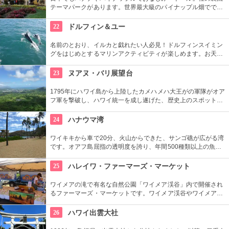
テーマパークがあります。世界最大級のパイナップル畑ででき
た迷路やパイナップル・エキスプレスなど、大人も子供も楽し
めるアトラクションがあります。カワイイお土産もいっぱい。
22
ドルフィン＆ユー
名前のとおり、イルカと戯れたい人必見！ドルフィンスイミン
グをはじめとするマリンアクティビティが楽しめます。お天気
によってコースを変えてくれるので、イルカに会える確率も高
いそう。バーベキューやフラ、ウクレレ演奏など、嬉しいおも
23
ヌアヌ・バリ展望台
てなしも。
1795年にハワイ島から上陸したカメハメハ大王がの軍隊がオア
フ軍を撃破し、ハワイ統一を成し遂げた、歴史上のスポットで
もあります。切り立つ断崖高さ900メートルにものぼり、ここ
から広がる絶景は感動モノ。海から吹く風は強烈です。
24
ハナウマ湾
ワイキキから車で20分、火山からできた、サンゴ礁が広がる湾
です。オアフ島屈指の透明度を誇り、年間500種類以上の魚が
生息しています。スノーケリングスポットとしても人気の場所
で年間100万人以上の観光客が訪れます。
25
ハレイワ・ファーマーズ・マーケット
ワイメアの滝で有名な自然公園「ワイメア渓谷」内で開催され
るファーマーズ・マーケットです。ワイメア渓谷やワイメアの
滝で遊んでから訪れるのも楽しいかも。食べ物も飲み物も充実
していますので、おやつはもちろん、ディナーを楽しむのもア
26
ハワイ出雲大社
リですね。