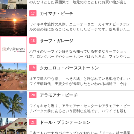
のんびりとした雰囲気で、地元の方とともにお買い物が楽しめ
ます。オーガニック野菜やフルーツ、焼きたてのパンなど、ハ
ワイ産のおいしいグルメが勢ぞろい。ちょうど、早めのディナ
17
カイマナ・ビーチ
ーに利用できそうですね。
ワイキキ水族館の東側、ニューオータニ・カイマナビーチホテ
ルの目の前にあるこじんまりとしたビーチです。落ち着いた雰
囲気なので、朝などお散歩途中に立ち寄ってみたい場所です。
すぐ横には終戦記念プールもあります。
18
サーフ・ガレージ
ハワイのサーフィン好きなら知っている有名なサーフショッ
プ。ロングボードやショートボードはもちろん、フィンやウェ
ットスーツまでなんでも相談できる専門店。 ボードのレンタル
や保管も行っています。
19
クカニロコ・バースストートン
オアフ島の中心部、「へその緒」と呼ばれている聖地です。ハ
ワイ王朝時代、王族女性が出産したといわれる場所で、今は子
宝祈願、安産祈願のパワースポットとして知られています。た
くさんのエネルギーを浴びて帰ってくださいね。
20
アラモアナ・ビーチ
ワイキキから近く、アラモアナ・センターやアラモアナ・ビー
チパークの前にあるという便利な立地です。ハワイでも最も美
しいサンセットが見られると評判です。地元の方も多く、休日
はバーベキューやピクニックをしている人も見られます。
21
ドール・プランテーション
日本でもバナナやパイナップルでおなじみ『ドール』社の農園