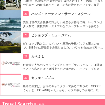
1906年、島根県の出雲大社から分社されました。以降、日系人
や日本からの観光客など、多くの方に愛されています。鳥居や
しめ縄も神社も立派で、一瞬ハワイにいることを忘れそうにな
りそう。日本とハワイで2度お祈りされたお守りも好評です。
27
ハンズ・ヒーデマン・サーフ・スクール
先生は世界大会優勝の輝かしい経歴をお持ちの方。レッスンは
少人数で、比較的リーズナブルなグループレッスンもあるが、
1対1でしっかりと学べるプライベートレッスンもあります。初
心者の方も基本動作からきちんと学んで、いざ海へ！
28
ビショップ・ミュージアム
ビショップ氏とは、カメハメハ王家の子孫パウアヒ王女の夫
で、1889年に博物館を創設しました。ハワイを含めたポリネシ
ア文化圏の工芸品、写真、文献などが展示されています。建物
や中の吹き抜け、インテリアも見ごたえあります。
29
カベ２１
仁寺洞で人気のショッピングセンター「サムジキル」。４階建
てという広さには７０以上もの店舗がはいっていて、グルメや
ショッピング、アート鑑賞なども。その中にあるコチラのお店
では螺細製品や乗り下など、韓国の伝統工芸品を取り扱い、お
30
カフェ・ゴゴス
気に入りの１つが見つかるはず。
店名の由来は、お店のキャラクターであるゴリラの「GOGOS
くん」と「GOPANIちゃん」から。ガラス張りの店内に、広々
としたテラス席もご用意。手作りのビックサイズハンバーガー
や生のフルーツを使ったミックスジュースなど、ヘルシーで満
足なメニューが豊富なので、友達や家族、恋人と楽しい時間を
Travel Search
旅の検索