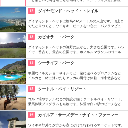
るため、イルカ遭遇率の高さも評判。マリンスポーツやダンス
やフラなどの“授業”もあります。“卒業”時の達成感は一緒の思い
12
ダイヤモンド・ヘッド・トレイル
出になりそうですね。
ダイヤモンド・ヘッドは標高232メートルの火山です。頂上ま
でたどりつくと、ワイキキ・ビーチを中心に、パノラマビュー
が広がります。舗装された道ですが、急な階段やゴツゴツした
道もあるので、スニーカーの準備を。
13
カピオラニ・パーク
ダイヤモンド・ヘッドの裾野に広がる、大きな公園です。ハワ
イで一番古く、最古の公園です。ホノルルマラソンのゴール地
点としても有名ですね。ハワイ王朝最後の王カラカウアによっ
て、クイーン・カピオラニの名前が冠せられました。
14
シーライフ・パーク
華麗なイルカショーやイルカと一緒に遊べるプログラムなど、
イルカと一緒に泳いだりアシカの餌付け体験、海中散歩など、
家族で遊べるアトラクションがいっぱい。おみやげにイルカの
ヌイグルミやTシャツなどオリジナルグッズも人気です。
15
タートル・ベイ・リゾート
ゴルフ場やホテルなどの施設が揃うタートルベイ・リゾート。
乗馬体験プログラムも名物です。林道や白い砂のビーチなど、
馬に乗りながら大自然をのんびり、ゆっくりと楽しめます。夕
暮れ時のビーチを巡る乗馬プログラムもあります。
16
カイルア・サーズデー・ナイト・ファーマーズ・マーケット
ワイキキ郊外で夕方から夜にかけて行われるマーケットです。