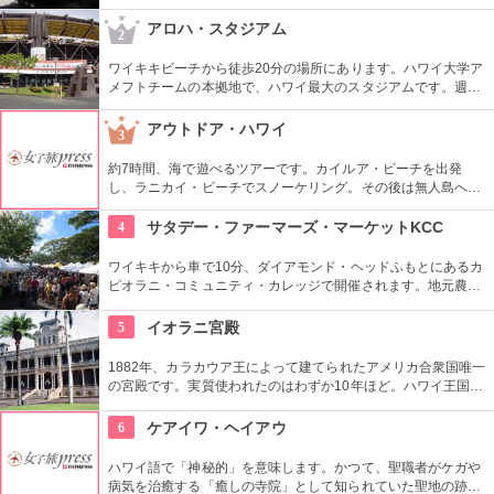
ので、安心。オススメのコースをぜひ聞いてみよう。ハーレー
のレンタルでも有名ですよ。
アロハ・スタジアム
2
ワイキキビーチから徒歩20分の場所にあります。ハワイ大学ア
メフトチームの本拠地で、ハワイ最大のスタジアムです。週3
回、スワップミートという名前のフリーマーケットを開催して
います。400以上もの地元のお店が出店し、大盛り上がり。お
アウトドア・ハワイ
3
宝を見つけてみませんか。
約7時間、海で遊べるツアーです。カイルア・ビーチを出発
し、ラニカイ・ビーチでスノーケリング。その後は無人島へゴ
ー！スカヌーをこぎながら、どこまでも続く美しい海を満喫で
きます。日本語スタッフもいますし、送迎やランチもついてい
4
サタデー・ファーマーズ・マーケットKCC
ます。
ワイキキから車で10分、ダイアモンド・ヘッドふもとにあるカ
ピオラニ・コミュニティ・カレッジで開催されます。地元農家
お手製のグルメやオーガニック食品など、朝からあれもこれも
食べたくなっちゃいそう。ロコも観光客も多く集まる人気の朝
5
イオラニ宮殿
市なので、売り切れが発生するかも。なるべく早い時間に行っ
てみよう。
1882年、カラカウア王によって建てられたアメリカ合衆国唯一
の宮殿です。実質使われたのはわずか10年ほど。ハワイ王国滅
亡後は、75年ほど新政府の行政部の事務所として使われ、修復
を経て一般公開されました。豪華絢爛な調度品は当時の4割程
6
ケアイワ・ヘイアウ
度の数だとか。
ハワイ語で「神秘的」を意味します。かつて、聖職者がケガや
病気を治癒する「癒しの寺院」として知られていた聖地の跡地