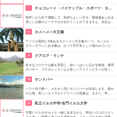
です。現在はは『ケアイワ・ヘイアウ州立公園』として整備さ
れ、市民の憩いの場所になっています。
7
チョコレート・パイナップル・スポーツ・ヨガ・スタジオ
朝早くから外で運動して、気持ちよい一日を。開放感あふれる
美しい公園やビーチでヨガを行うことができますよ。先生は日
本語もOKです。毎週水曜日の夕方、ワイキキビーチウォークの
芝生エリアで無料のヨガレッスンも行っているので、初心者は
8
カメハメハ大王像
コチラもぜひ。
アメリカ国内に4体あるカメハメハ大王像の一つ。ホノルル・
ダウンタウンにある像は、かつて官庁舎として使われていた建
物『アリイオラニ・ハレ』の前にあります。こちらの像は本人
がモデルではなく、イケメンだった友人がモデルになったそ
9
クアロア・ランチ
う。
壮大なコウラウ山脈を背景に、緑いっぱいに広がる牧場。乗馬
やバギー、フラのレッスンなど楽しいアクティビティが待って
います。名物のハンバーガーも楽しみですね。映画『ジュラシ
ック・パーク』のロケ地としても知られ、ロケ地巡りのバスも
10
サンドバー
あります。
ハワイ州で唯一、カネオヘ湾にサンドバーが出現します。穏や
かな海、美しいエメラルドグリーンの浅瀬は、まさに「奇
跡」。船に乗ってサンドバーへ出かけることができる現地ツア
ーが組まれているので、ぜひ利用してみて。
11
私立イルカ中学/名門イルカ大学
可愛いイルカやカメと一緒に泳ぎながら、明るいロコのスタッ
フと楽しい時間を過ごせる場所です。スタッフが入念に調査す