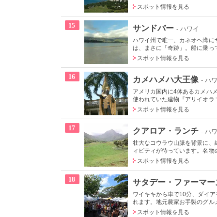
スポット情報を見る
15
サンドバー
- ハワイ
ハワイ州で唯一、カネオヘ湾に
は、まさに「奇跡」。船に乗って
スポット情報を見る
16
カメハメハ大王像
- ハ
アメリカ国内に4体あるカメハ
使われていた建物『アリイオラニ
スポット情報を見る
17
クアロア・ランチ
- ハ
壮大なコウラウ山脈を背景に、
ィビティが待っています。名物の
スポット情報を見る
18
サタデー・ファーマー
ワイキキから車で10分、ダイ
れます。地元農家お手製のグルメ
スポット情報を見る