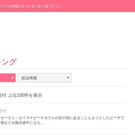
・ホテルの情報が見つかる［女子旅プレス］
キング
絞込検索
6日付 上位100件を表示
ハワイ
ーオータニ・カイマナビーチホテルの目の前にあるこじんまりとしたビーチで
などお散歩途中に立ち...