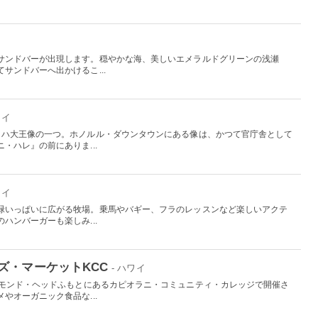
サンドバーが出現します。穏やかな海、美しいエメラルドグリーンの浅瀬
サンドバーへ出かけるこ...
ワイ
メハ大王像の一つ。ホノルル・ダウンタウンにある像は、かつて官庁舎として
・ハレ』の前にありま...
ワイ
緑いっぱいに広がる牧場。乗馬やバギー、フラのレッスンなど楽しいアクテ
ハンバーガーも楽しみ...
ズ・マーケットKCC
- ハワイ
アモンド・ヘッドふもとにあるカピオラニ・コミュニティ・カレッジで開催さ
やオーガニック食品な...