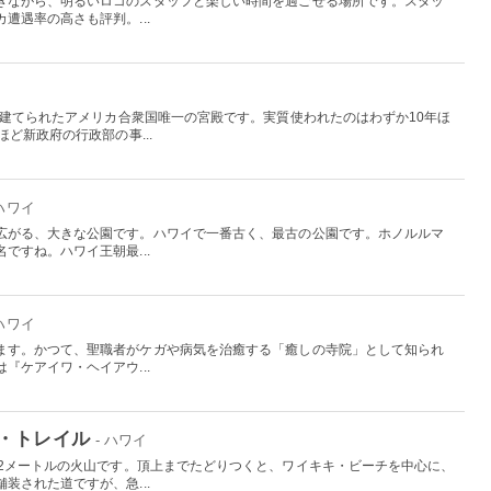
ぎながら、明るいロコのスタッフと楽しい時間を過ごせる場所です。スタッ
遭遇率の高さも評判。...
て建てられたアメリカ合衆国唯一の宮殿です。実質使われたのはわずか10年ほ
ど新政府の行政部の事...
 ハワイ
広がる、大きな公園です。ハワイで一番古く、最古の公園です。ホノルルマ
ですね。ハワイ王朝最...
 ハワイ
ます。かつて、聖職者がケガや病気を治癒する「癒しの寺院」として知られ
『ケアイワ・ヘイアウ...
・トレイル
- ハワイ
32メートルの火山です。頂上までたどりつくと、ワイキキ・ビーチを中心に、
装された道ですが、急...