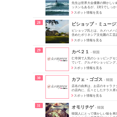
先生は世界大会優勝の輝かしい
ッスンもあるが、1対1でしっかり
スポット情報を見る
28
ビショップ・ミュージ
ビショップ氏とは、カメハメハ
含めたポリネシア文化圏の工芸品
スポット情報を見る
29
カベ２１
- 韓国
仁寺洞で人気のショッピングセ
ていて、グルメやショッピング、
スポット情報を見る
30
カフェ・ゴゴス
- 韓国
店名の由来は、お店のキャラクタ
の店内に、広々としたテラス席も
スポット情報を見る
31
オモリチゲ
- 韓国
韓国人にとって懐かしい味を再