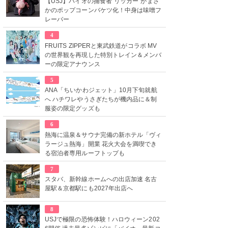
【USJ】バイオの捕食者“リッカー”がまさ
かのポップコーンバケツ化！中身は味噌フ
レーバー
4
FRUITS ZIPPERと東武鉄道がコラボ MV
の世界観を再現した特別トレイン＆メンバ
ーの限定アナウンス
5
ANA「ちいかわジェット」10月下旬就航
へ ハチワレやうさぎたちが機内品に＆制
服姿の限定グッズも
6
熱海に温泉＆サウナ完備の新ホテル「ヴィ
ラージュ熱海」開業 花火大会を満喫でき
る宿泊者専用ルーフトップも
7
スタバ、新幹線ホームへの出店加速 名古
屋駅＆京都駅にも2027年出店へ
8
USJで極限の恐怖体験！ハロウィーン202