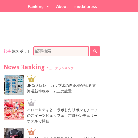
Ranking
About
modelpress
記事
旅スポット
News Ranking
ニュースランキング
1
JR新大阪駅、カップ氷の自販機が登場 東
海道新幹線ホーム上に設置
2
ハローキティとコラボしたリボンモチーフ
のスイーツビュッフェ、京都センチュリー
ホテルで開催
3