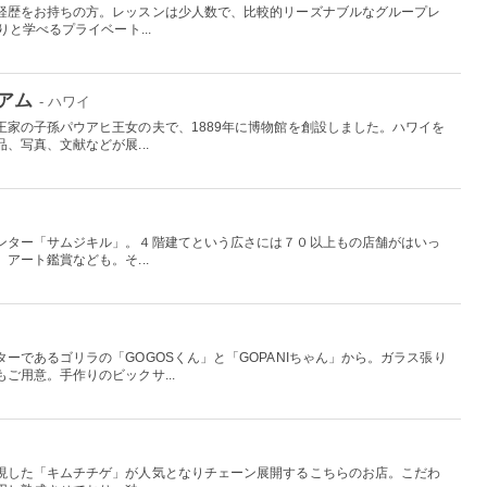
経歴をお持ちの方。レッスンは少人数で、比較的リーズナブルなグループレ
と学べるプライベート...
アム
- ハワイ
王家の子孫パウアヒ王女の夫で、1889年に博物館を創設しました。ハワイを
、写真、文献などが展...
ンター「サムジキル」。４階建てという広さには７０以上もの店舗がはいっ
アート鑑賞なども。そ...
ーであるゴリラの「GOGOSくん」と「GOPANIちゃん」から。ガラス張り
ご用意。手作りのビックサ...
現した「キムチチゲ」が人気となりチェーン展開するこちらのお店。こだわ