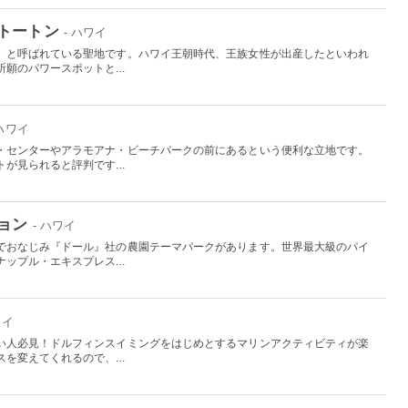
トートン
- ハワイ
」と呼ばれている聖地です。ハワイ王朝時代、王族女性が出産したといわれ
願のパワースポットと...
 ハワイ
・センターやアラモアナ・ビーチパークの前にあるという便利な立地です。
が見られると評判です...
ョン
- ハワイ
でおなじみ『ドール』社の農園テーマパークがあります。世界最大級のパイ
ップル・エキスプレス...
ワイ
い人必見！ドルフィンスイミングをはじめとするマリンアクティビティが楽
を変えてくれるので、...