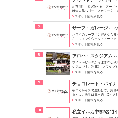
-
約7時間、海で遊べるツアーで
は無人島へゴー！スカヌーをこぎ
スポット情報を見る
7
サーフ・ガレージ
- ハ
ハワイのサーフィン好きなら知
ん、フィンやウェットスーツまで
スポット情報を見る
8
アロハ・スタジアム
-
ワイキキビーチから徒歩20分
ジアムです。週3回、スワップミ
スポット情報を見る
9
チョコレート・パイナ
朝早くから外で運動して、気持
ますよ。先生は日本語もOKです
スポット情報を見る
10
私立イルカ中学/名門