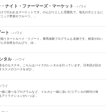
ー・ナイト・ファーマーズ・マーケット
- ハワイ
かけて行われるマーケットです。のんびりとした雰囲気で、地元の方とともに
ック野菜やフルーツ、...
ゾート
- ハワイ
が揃うタートルベイ・リゾート。乗馬体験プログラムも名物です。林道や白い
大自然をのんびり、ゆ...
ンタル
- ハワイ
巡るのもステキ。こちらはバイクのレンタルを行っています。日本語が話せ
ススメのコースをぜひ...
 ハワイ
一緒に遊べるプログラムなど、イルカと一緒に泳いだりアシカの餌付け体
アトラクションがいっぱ...