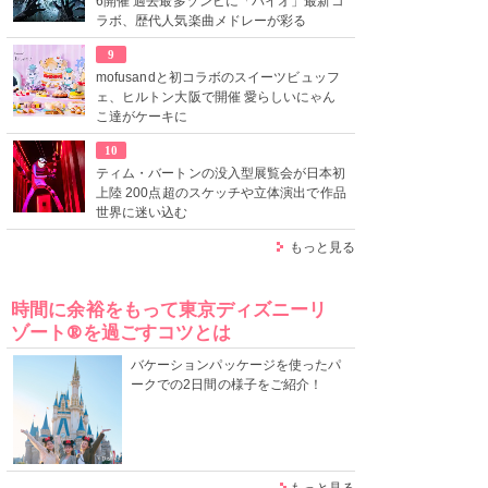
6開催 過去最多ゾンビに「バイオ」最新コ
ラボ、歴代人気楽曲メドレーが彩る
9
mofusandと初コラボのスイーツビュッフ
ェ、ヒルトン大阪で開催 愛らしいにゃん
こ達がケーキに
10
ティム・バートンの没入型展覧会が日本初
上陸 200点超のスケッチや立体演出で作品
世界に迷い込む
もっと見る
時間に余裕をもって東京ディズニーリ
ゾート®を過ごすコツとは
バケーションパッケージを使ったパ
ークでの2日間の様子をご紹介！
もっと見る