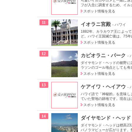
可愛いイルカやカメと一緒に泳
フが入念に調査するため、イルカ
スポット情報を見る
11
イオラニ宮殿
- ハワイ
1882年、カラカウア王によっ
ど。ハワイ王国滅亡後は、75年ほ
スポット情報を見る
12
カピオラニ・パーク
-
ダイヤモンド・ヘッドの裾野に
ラソンのゴール地点としても有名
スポット情報を見る
13
ケアイワ・ヘイアウ
-
ハワイ語で「神秘的」を意味し
ていた聖地の跡地です。現在はは
スポット情報を見る
14
ダイヤモンド・ヘッド
ダイヤモンド・ヘッドは標高2
パノラマビューが広がります。舗