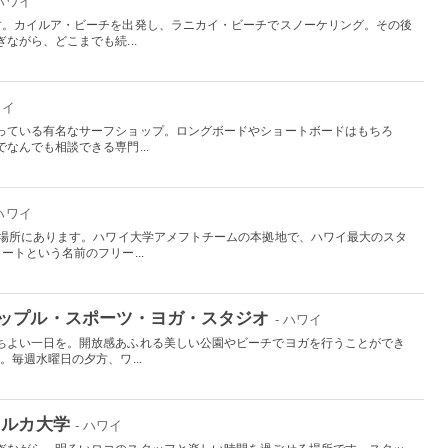
 ハワイ
す。カイルア・ビーチを出発し、ラニカイ・ビーチでスノーケリング。その後
ながら、どこまでも続...
ワイ
っている有名なサーフショップ。ロングボードやショートボードはもちろ
なんでも相談できる専門...
 ハワイ
の場所にあります。ハワイ大学アメフトチームの本拠地で、ハワイ最大のスタ
ートという名前のフリー...
ップル・スポーツ・ヨガ・スタジオ
- ハワイ
ちよい一日を。開放感あふれる美しい公園やビーチでヨガを行うことができ
。毎週水曜日の夕方、ワ...
イルカ大学
- ハワイ