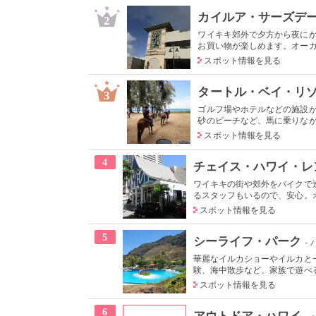
カイルア・サーズデ
2
ワイキキ郊外で夕方から夜に
お買い物が楽しめます。オーガニ
スポット情報を見る
タートル・ベイ・リ
3
ゴルフ場やホテルなどの施設
砂のビーチなど、馬に乗りながら
スポット情報を見る
4
チェイス・ハワイ・レ
ワイキキの街や郊外をバイクで
るスタッフもいるので、安心。オ
スポット情報を見る
5
シーライフ・パーク
-
華麗なイルカショーやイルカと
験、海中散歩など、家族で遊べる
スポット情報を見る
6
アウトドア・ハワイ