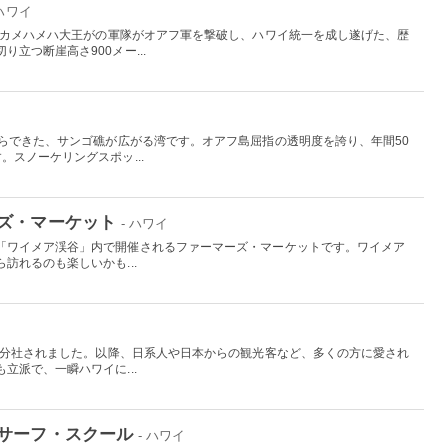
 ハワイ
したカメハメハ大王がの軍隊がオアフ軍を撃破し、ハワイ統一を成し遂げた、歴
立つ断崖高さ900メー...
からできた、サンゴ礁が広がる湾です。オアフ島屈指の透明度を誇り、年間50
。スノーケリングスポッ...
ズ・マーケット
- ハワイ
「ワイメア渓谷」内で開催されるファーマーズ・マーケットです。ワイメア
訪れるのも楽しいかも...
から分社されました。以降、日系人や日本からの観光客など、多くの方に愛され
立派で、一瞬ハワイに...
サーフ・スクール
- ハワイ