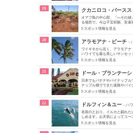
19
クカニロコ・バースス
オアフ島の中心部、「へその緒
る場所で、今は子宝祈願、安産祈
スポット情報を見る
20
アラモアナ・ビーチ
-
ワイキキから近く、アラモアナ
ハワイでも最も美しいサンセット
スポット情報を見る
21
ドール・プランテーシ
日本でもバナナやパイナップル
ナップル畑でできた迷路やパイナ
スポット情報を見る
22
ドルフィン＆ユー
- ハ
名前のとおり、イルカと戯れた
しめます。お天気によってコース
スポット情報を見る