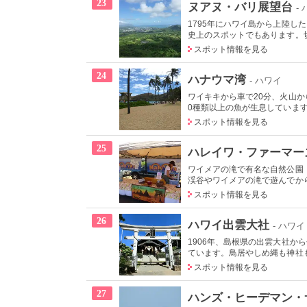
23
ヌアヌ・バリ展望台
-
1795年にハワイ島から上陸
史上のスポットでもあります。切り
スポット情報を見る
24
ハナウマ湾
- ハワイ
ワイキキから車で20分、火山
0種類以上の魚が生息しています
スポット情報を見る
25
ハレイワ・ファーマー
ワイメアの滝で有名な自然公園
渓谷やワイメアの滝で遊んでから
スポット情報を見る
26
ハワイ出雲大社
- ハワイ
1906年、島根県の出雲大社
ています。鳥居やしめ縄も神社も
スポット情報を見る
27
ハンズ・ヒーデマン・