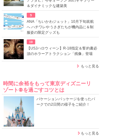
アブダビ」今冬オープン 30のギャラリー
＆ダイナミックな建築美
9
ANA「ちいかわジェット」10月下旬就航
へ ハチワレやうさぎたちが機内品に＆制
服姿の限定グッズも
10
【USJハロウィーン】R-18指定＆誓約書必
須のホラーアトラクション「残像」登場
もっと見る
時間に余裕をもって東京ディズニーリ
ゾート®を過ごすコツとは
バケーションパッケージを使ったパ
ークでの2日間の様子をご紹介！
もっと見る