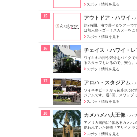
スポット情報を見る
15
アウトドア・ハワイ
-
約7時間、海で遊べるツアーで
は無人島へゴー！スカヌーをこぎ
スポット情報を見る
16
チェイス・ハワイ・レ
ワイキキの街や郊外をバイクで
るスタッフもいるので、安心。オ
スポット情報を見る
17
アロハ・スタジアム
-
ワイキキビーチから徒歩20分
ジアムです。週3回、スワップミ
スポット情報を見る
18
カメハメハ大王像
- ハ
アメリカ国内に4体あるカメハ
使われていた建物『アリイオラニ
スポット情報を見る