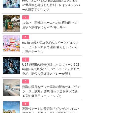
FRUITS ZIPPERと東武鉄道がコラボ MV
の世界観を再現した特別トレイン＆メンバ
ーの限定アナウンス
4
スタバ、新幹線ホームへの出店加速 名古
屋駅＆京都駅にも2027年出店へ
5
mofusandと初コラボのスイーツビュッフ
ェ、ヒルトン大阪で開催 愛らしいにゃん
こ達がケーキに
6
USJで極限の恐怖体験！ハロウィーン202
6開催 過去最多ゾンビに「バイオ」最新コ
ラボ、歴代人気楽曲メドレーが彩る
7
熱海に温泉＆サウナ完備の新ホテル「ヴィ
ラージュ熱海」開業 花火大会を満喫でき
る宿泊者専用ルーフトップも
8
近現代アートの美術館「グッゲンハイム・