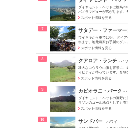
ダイヤモンド・ヘッドは標高2
パノラマビューが広がります。舗
スポット情報を見る
7
サタデー・ファーマー
ワイキキから車で10分、ダイ
れます。地元農家お手製のグルメ
スポット情報を見る
8
クアロア・ランチ
- ハ
壮大なコウラウ山脈を背景に、
ィビティが待っています。名物の
スポット情報を見る
9
カピオラニ・パーク
-
ダイヤモンド・ヘッドの裾野に
ラソンのゴール地点としても有名
スポット情報を見る
10
サンドバー
- ハワイ