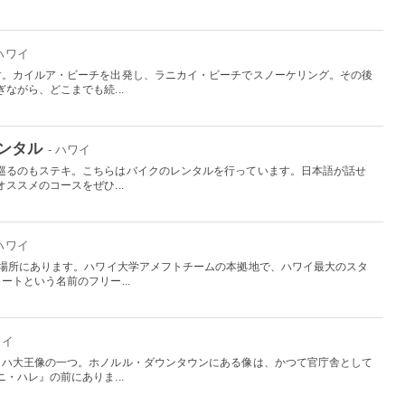
 ハワイ
す。カイルア・ビーチを出発し、ラニカイ・ビーチでスノーケリング。その後
ながら、どこまでも続...
ンタル
- ハワイ
巡るのもステキ。こちらはバイクのレンタルを行っています。日本語が話せ
ススメのコースをぜひ...
 ハワイ
の場所にあります。ハワイ大学アメフトチームの本拠地で、ハワイ最大のスタ
ートという名前のフリー...
ワイ
メハ大王像の一つ。ホノルル・ダウンタウンにある像は、かつて官庁舎として
・ハレ』の前にありま...