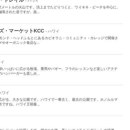
- ハワイ
32メートルの火山です。頂上までたどりつくと、ワイキキ・ビーチを中心に、
装された道ですが、急...
ズ・マーケットKCC
- ハワイ
アモンド・ヘッドふもとにあるカピオラニ・コミュニティ・カレッジで開催さ
やオーガニック食品な...
ワイ
緑いっぱいに広がる牧場。乗馬やバギー、フラのレッスンなど楽しいアクテ
ハンバーガーも楽しみ...
 ハワイ
広がる、大きな公園です。ハワイで一番古く、最古の公園です。ホノルルマ
ですね。ハワイ王朝最...