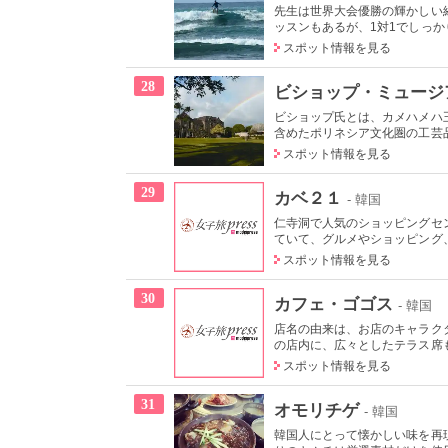
先生は世界大会優勝の輝かしい
ッスンもあるが、1対1でしっかり
スポット情報を見る
28
ビショップ・ミュージ
ビショップ氏とは、カメハメハ
含めたポリネシア文化圏の工芸品
スポット情報を見る
29
カベ２１
- 韓国
仁寺洞で人気のショッピングセ
ていて、グルメやショッピング、
スポット情報を見る
30
カフェ・ゴゴス
- 韓国
店名の由来は、お店のキャラクタ
の店内に、広々としたテラス席も
スポット情報を見る
31
オモリチゲ
- 韓国
韓国人にとって懐かしい味を再