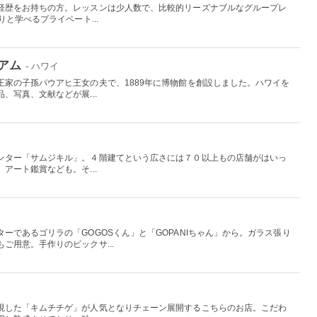
経歴をお持ちの方。レッスンは少人数で、比較的リーズナブルなグループレ
と学べるプライベート...
アム
- ハワイ
王家の子孫パウアヒ王女の夫で、1889年に博物館を創設しました。ハワイを
、写真、文献などが展...
ンター「サムジキル」。４階建てという広さには７０以上もの店舗がはいっ
アート鑑賞なども。そ...
ーであるゴリラの「GOGOSくん」と「GOPANIちゃん」から。ガラス張り
ご用意。手作りのビックサ...
現した「キムチチゲ」が人気となりチェーン展開するこちらのお店。こだわ