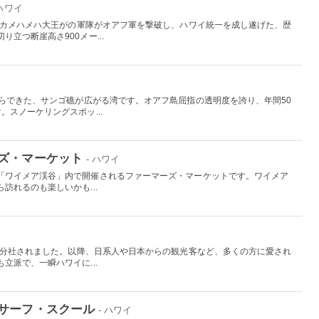
 ハワイ
したカメハメハ大王がの軍隊がオアフ軍を撃破し、ハワイ統一を成し遂げた、歴
立つ断崖高さ900メー...
からできた、サンゴ礁が広がる湾です。オアフ島屈指の透明度を誇り、年間50
。スノーケリングスポッ...
ズ・マーケット
- ハワイ
「ワイメア渓谷」内で開催されるファーマーズ・マーケットです。ワイメア
訪れるのも楽しいかも...
から分社されました。以降、日系人や日本からの観光客など、多くの方に愛され
立派で、一瞬ハワイに...
サーフ・スクール
- ハワイ