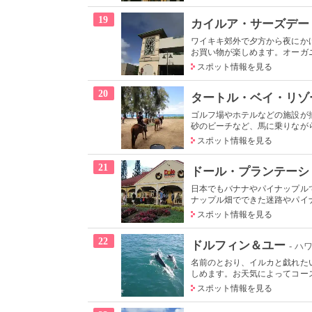
19
カイルア・サーズデー
ワイキキ郊外で夕方から夜にか
お買い物が楽しめます。オーガニ
スポット情報を見る
20
タートル・ベイ・リゾ
ゴルフ場やホテルなどの施設が
砂のビーチなど、馬に乗りながら
スポット情報を見る
21
ドール・プランテーシ
日本でもバナナやパイナップル
ナップル畑でできた迷路やパイナ
スポット情報を見る
22
ドルフィン＆ユー
- ハ
名前のとおり、イルカと戯れた
しめます。お天気によってコース
スポット情報を見る