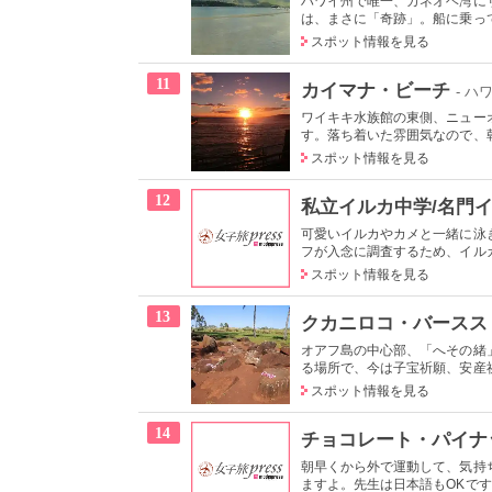
ハワイ州で唯一、カネオヘ湾に
は、まさに「奇跡」。船に乗って
スポット情報を見る
11
カイマナ・ビーチ
- ハ
ワイキキ水族館の東側、ニュー
す。落ち着いた雰囲気なので、朝
スポット情報を見る
12
私立イルカ中学/名門
可愛いイルカやカメと一緒に泳
フが入念に調査するため、イルカ
スポット情報を見る
13
クカニロコ・バースス
オアフ島の中心部、「へその緒
る場所で、今は子宝祈願、安産祈
スポット情報を見る
14
チョコレート・パイナ
朝早くから外で運動して、気持
ますよ。先生は日本語もOKです