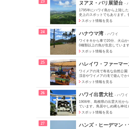
23
ヌアヌ・バリ展望台
-
1795年にハワイ島から上陸
史上のスポットでもあります。切り
スポット情報を見る
24
ハナウマ湾
- ハワイ
ワイキキから車で20分、火山
0種類以上の魚が生息しています
スポット情報を見る
25
ハレイワ・ファーマー
ワイメアの滝で有名な自然公園
渓谷やワイメアの滝で遊んでから
スポット情報を見る
26
ハワイ出雲大社
- ハワイ
1906年、島根県の出雲大社
ています。鳥居やしめ縄も神社も
スポット情報を見る
27
ハンズ・ヒーデマン・