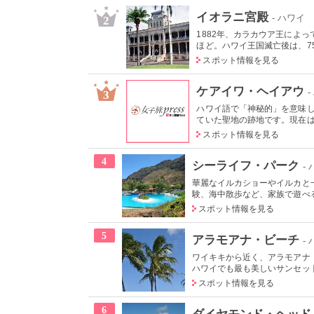
イオラニ宮殿
- ハワイ
2
1882年、カラカウア王によ
ほど。ハワイ王国滅亡後は、75
スポット情報を見る
ケアイワ・ヘイアウ
3
ハワイ語で「神秘的」を意味
ていた聖地の跡地です。現在はは
スポット情報を見る
4
シーライフ・パーク
-
華麗なイルカショーやイルカと
験、海中散歩など、家族で遊べる
スポット情報を見る
5
アラモアナ・ビーチ
-
ワイキキから近く、アラモアナ
ハワイでも最も美しいサンセット
スポット情報を見る
6
ダイヤモンド・ヘッド