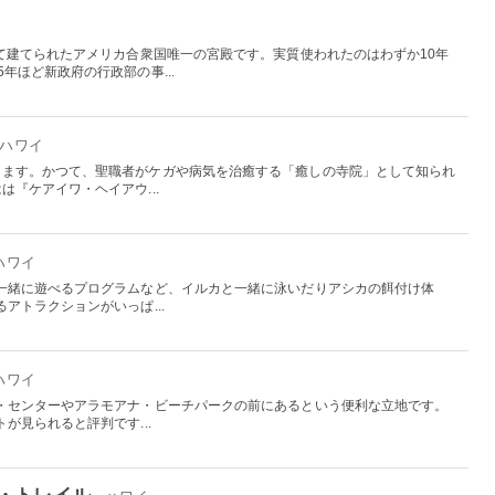
って建てられたアメリカ合衆国唯一の宮殿です。実質使われたのはわずか10年
年ほど新政府の行政部の事...
- ハワイ
します。かつて、聖職者がケガや病気を治癒する「癒しの寺院」として知られ
『ケアイワ・ヘイアウ...
 ハワイ
一緒に遊べるプログラムなど、イルカと一緒に泳いだりアシカの餌付け体
アトラクションがいっぱ...
 ハワイ
・センターやアラモアナ・ビーチパークの前にあるという便利な立地です。
が見られると評判です...
・トレイル