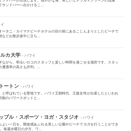
サンドバーが出現します。穏やかな海、美しいエメラルドグリーンの浅瀬
サンドバーへ出かけるこ...
ワイ
オータニ・カイマナビーチホテルの目の前にあるこじんまりとしたビーチで
などお散歩途中に立ち...
イルカ大学
- ハワイ
ぎながら、明るいロコのスタッフと楽しい時間を過ごせる場所です。スタッ
遭遇率の高さも評判。...
トートン
- ハワイ
」と呼ばれている聖地です。ハワイ王朝時代、王族女性が出産したといわれ
願のパワースポットと...
ップル・スポーツ・ヨガ・スタジオ
- ハワイ
ちよい一日を。開放感あふれる美しい公園やビーチでヨガを行うことができ
。毎週水曜日の夕方、ワ...