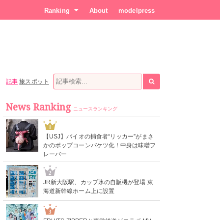
Ranking
About
modelpress
記事
旅スポット
News Ranking
ニュースランキング
1
【USJ】バイオの捕食者“リッカー”がまさ
かのポップコーンバケツ化！中身は味噌フ
レーバー
2
JR新大阪駅、カップ氷の自販機が登場 東
海道新幹線ホーム上に設置
3