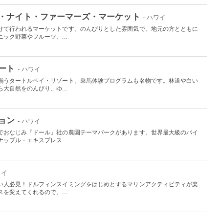
・ナイト・ファーマーズ・マーケット
- ハワイ
けて行われるマーケットです。のんびりとした雰囲気で、地元の方とともに
ック野菜やフルーツ、...
ート
- ハワイ
揃うタートルベイ・リゾート。乗馬体験プログラムも名物です。林道や白い
大自然をのんびり、ゆ...
ョン
- ハワイ
でおなじみ『ドール』社の農園テーマパークがあります。世界最大級のパイ
ップル・エキスプレス...
ワイ
い人必見！ドルフィンスイミングをはじめとするマリンアクティビティが楽
を変えてくれるので、...