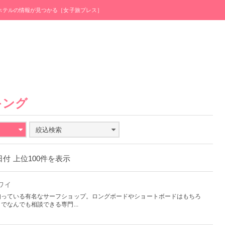
・ホテルの情報が見つかる［女子旅プレス］
キング
絞込検索
1日付 上位100件を表示
ハワイ
知っている有名なサーフショップ。ロングボードやショートボードはもちろ
なんでも相談できる専門...