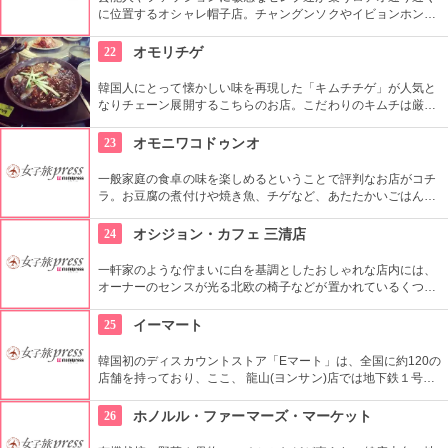
に位置するオシャレ帽子店。チャングンソクやイビョンホンな
ども御用達で、店内には彼らが着用したものと同じデザインの
物も。１つ１つ丁寧にこだわって作られているので丈夫で長持
22
オモリチゲ
ち。自分へのお土産にも最適。
韓国人にとって懐かしい味を再現した「キムチチゲ」が人気と
なりチェーン展開するこちらのお店。こだわりのキムチは厳選
素材だけを使用し熟成させており、独特の酸味が特徴。即席キ
ムチ「ゴッチョリ」や、おこげを煮込んだ「ヌルンジ」、もち
23
オモニワコドゥンオ
ろん熟成キムチもセルフサービス食べ放題。
一般家庭の食卓の味を楽しめるということで評判なお店がコチ
ラ。お豆腐の煮付けや焼き魚、チゲなど、あたたかいごはんと
一緒に頂ける定食は日本人の口にもぴったり。ごはんを石釜ご
飯に変更する事も出来ます。どこか懐かしい店内に、韓国のお
24
オシジョン・カフェ 三清店
家にお邪魔しているような雰囲気もGood。
一軒家のような佇まいに白を基調としたおしゃれな店内には、
オーナーのセンスが光る北欧の椅子などが置かれているくつろ
ぎ空間。スイーツやスコーンなどは毎日お店で手作りしてお
り、ラテアートを楽しめるコーヒーメニューも充実。旅行の合
25
イーマート
間にほっと一息つける場所です。
韓国初のディスカウントストア「Eマート」は、全国に約120の
店舗を持っており、ここ、 龍山(ヨンサン)店では地下鉄１号線･
国鉄龍山駅に隣接するなどアクセスも良く、デパートや映画館
など様々なエンターテインメントが楽しめる複合ショッピング
26
ホノルル・ファーマーズ・マーケット
モール「Iパークモール」の地下１・２階にある。外国人観光客
に人気の韓国の焼酎や海苔、伝統茶などが現地価格で販売して