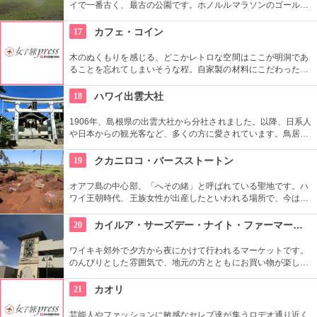
イで一番古く、最古の公園です。ホノルルマラソンのゴール地
点としても有名ですね。ハワイ王朝最後の王カラカウアによっ
て、クイーン・カピオラニの名前が冠せられました。
17
カフェ・コイン
木のぬくもりを感じる、どこかレトロな空間はここが明洞であ
ることを忘れてしまいそうな程。自家製の材料にこだわったカ
フェメニューを楽しむ事が出来る他、なんといっても店員さん
の「おもてなし」に驚くはず。接客の良さや、お味に、ここは
18
ハワイ出雲大社
ホテル？とため息がでてしまうかも。
1906年、島根県の出雲大社から分社されました。以降、日系人
や日本からの観光客など、多くの方に愛されています。鳥居や
しめ縄も神社も立派で、一瞬ハワイにいることを忘れそうにな
りそう。日本とハワイで2度お祈りされたお守りも好評です。
19
クカニロコ・バースストートン
オアフ島の中心部、「へその緒」と呼ばれている聖地です。ハ
ワイ王朝時代、王族女性が出産したといわれる場所で、今は子
宝祈願、安産祈願のパワースポットとして知られています。た
くさんのエネルギーを浴びて帰ってくださいね。
20
カイルア・サーズデー・ナイト・ファーマーズ・マーケット
ワイキキ郊外で夕方から夜にかけて行われるマーケットです。
のんびりとした雰囲気で、地元の方とともにお買い物が楽しめ
ます。オーガニック野菜やフルーツ、焼きたてのパンなど、ハ
ワイ産のおいしいグルメが勢ぞろい。ちょうど、早めのディナ
21
カオリ
ーに利用できそうですね。
芸能人やファッションに敏感なセレブ達が集うロデオ通り近く