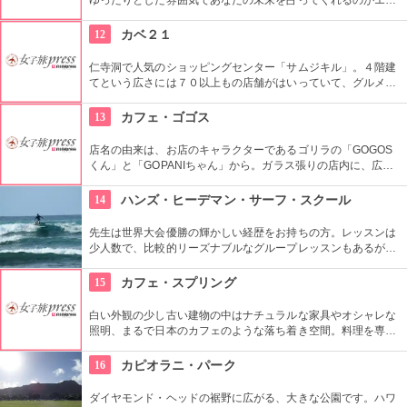
ス。良く当たると評判で今若い女性にも大人気です。
12
カベ２１
仁寺洞で人気のショッピングセンター「サムジキル」。４階建
てという広さには７０以上もの店舗がはいっていて、グルメや
ショッピング、アート鑑賞なども。その中にあるコチラのお店
では螺細製品や乗り下など、韓国の伝統工芸品を取り扱い、お
13
カフェ・ゴゴス
気に入りの１つが見つかるはず。
店名の由来は、お店のキャラクターであるゴリラの「GOGOS
くん」と「GOPANIちゃん」から。ガラス張りの店内に、広々
としたテラス席もご用意。手作りのビックサイズハンバーガー
や生のフルーツを使ったミックスジュースなど、ヘルシーで満
14
ハンズ・ヒーデマン・サーフ・スクール
足なメニューが豊富なので、友達や家族、恋人と楽しい時間を
過ごせます。
先生は世界大会優勝の輝かしい経歴をお持ちの方。レッスンは
少人数で、比較的リーズナブルなグループレッスンもあるが、
1対1でしっかりと学べるプライベートレッスンもあります。初
心者の方も基本動作からきちんと学んで、いざ海へ！
15
カフェ・スプリング
白い外観の少し古い建物の中はナチュラルな家具やオシャレな
照明、まるで日本のカフェのような落ち着き空間。料理を専門
的に勉強したオーナーが作り出すホームメイドなメニューは、
どれもほっとする味わいのものばかり。
16
カピオラニ・パーク
ダイヤモンド・ヘッドの裾野に広がる、大きな公園です。ハワ