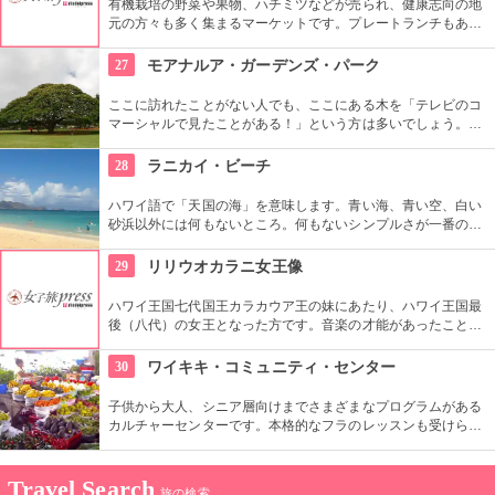
有機栽培の野菜や果物、ハチミツなどが売られ、健康志向の地
いるので土産にぴったり。
元の方々も多く集まるマーケットです。プレートランチもあり
ますので、ここでディナーをいただいても楽しいし、何か買い
込んで宿でいただくのもいいですね。
27
モアナルア・ガーデンズ・パーク
ここに訪れたことがない人でも、ここにある木を「テレビのコ
マーシャルで見たことがある！」という方は多いでしょう。日
立の「この木なんの木」の歌で有名になった大きな木『合歓の
樹』がここにあります。実物を見ると、感動しますよ！
28
ラニカイ・ビーチ
ハワイ語で「天国の海」を意味します。青い海、青い空、白い
砂浜以外には何もないところ。何もないシンプルさが一番の売
りといってよいでしょう。名前のとおり、ここは天国と思えて
しまうような穴場です。住宅地から海へ抜ける小道も風情あり
29
リリウオカラニ女王像
ます。
ハワイ王国七代国王カラカウア王の妹にあたり、ハワイ王国最
後（八代）の女王となった方です。音楽の才能があったことで
も有名で、『アロハオエ』を作曲しました。日本でもその優し
いメロディーが親しまれていますね。
30
ワイキキ・コミュニティ・センター
子供から大人、シニア層向けまでさまざまなプログラムがある
カルチャーセンターです。本格的なフラのレッスンも受けられ
ます。近くのコンドミニアムに滞在する方の間では、新鮮な野
菜・果物が買える、週2回のファーマーズマーケットも好評で
す。
Travel Search
旅の検索