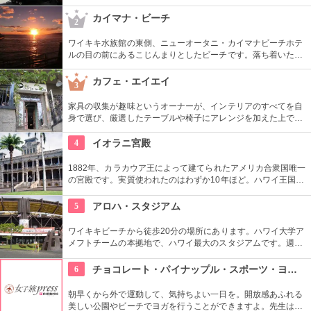
ので、安心。オススメのコースをぜひ聞いてみよう。ハーレー
のレンタルでも有名ですよ。
カイマナ・ビーチ
2
ワイキキ水族館の東側、ニューオータニ・カイマナビーチホテ
ルの目の前にあるこじんまりとしたビーチです。落ち着いた雰
囲気なので、朝などお散歩途中に立ち寄ってみたい場所です。
すぐ横には終戦記念プールもあります。
カフェ・エイエイ
3
家具の収集が趣味というオーナーが、インテリアのすべてを自
身で選び、厳選したテーブルや椅子にアレンジを加えた上で店
内に配置するというこだわり。地下にはインテリアショップも
併設しています。そんな広くオシャレな店内ではコーヒーやス
4
イオラニ宮殿
イーツ、サンドイッチなども頂けます。
1882年、カラカウア王によって建てられたアメリカ合衆国唯一
の宮殿です。実質使われたのはわずか10年ほど。ハワイ王国滅
亡後は、75年ほど新政府の行政部の事務所として使われ、修復
を経て一般公開されました。豪華絢爛な調度品は当時の4割程
5
アロハ・スタジアム
度の数だとか。
ワイキキビーチから徒歩20分の場所にあります。ハワイ大学ア
メフトチームの本拠地で、ハワイ最大のスタジアムです。週3
回、スワップミートという名前のフリーマーケットを開催して
います。400以上もの地元のお店が出店し、大盛り上がり。お
6
チョコレート・パイナップル・スポーツ・ヨガ・スタジオ
宝を見つけてみませんか。
朝早くから外で運動して、気持ちよい一日を。開放感あふれる
美しい公園やビーチでヨガを行うことができますよ。先生は日