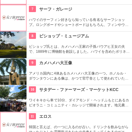
本語もOKです。毎週水曜日の夕方、ワイキキビーチウォークの
芝生エリアで無料のヨガレッスンも行っているので、初心者は
7
サーフ・ガレージ
コチラもぜひ。
ハワイのサーフィン好きなら知っている有名なサーフショッ
プ。ロングボードやショートボードはもちろん、フィンやウェ
ットスーツまでなんでも相談できる専門店。 ボードのレンタル
や保管も行っています。
8
ビショップ・ミュージアム
ビショップ氏とは、カメハメハ王家の子孫パウアヒ王女の夫
で、1889年に博物館を創設しました。ハワイを含めたポリネシ
ア文化圏の工芸品、写真、文献などが展示されています。建物
や中の吹き抜け、インテリアも見ごたえあります。
9
カメハメハ大王像
アメリカ国内に4体あるカメハメハ大王像の一つ。ホノルル・
ダウンタウンにある像は、かつて官庁舎として使われていた建
物『アリイオラニ・ハレ』の前にあります。こちらの像は本人
がモデルではなく、イケメンだった友人がモデルになったそ
10
サタデー・ファーマーズ・マーケットKCC
う。
ワイキキから車で10分、ダイアモンド・ヘッドふもとにあるカ
ピオラニ・コミュニティ・カレッジで開催されます。地元農家
お手製のグルメやオーガニック食品など、朝からあれもこれも
食べたくなっちゃいそう。ロコも観光客も多く集まる人気の朝
11
エロス
市なので、売り切れが発生するかも。なるべく早い時間に行っ
てみよう。
韓国と言えば、の一つに入るのが占い。ドリンクを飲みながら
ゆったりとした雰囲気であなたの未来を占ってくれるのがエロ