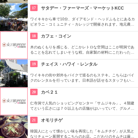
しめ縄も神社も立派で、一瞬ハワイにいることを忘れそうにな
りそう。日本とハワイで2度お祈りされたお守りも好評です。
17
サタデー・ファーマーズ・マーケットKCC
ワイキキから車で10分、ダイアモンド・ヘッドふもとにあるカ
ピオラニ・コミュニティ・カレッジで開催されます。地元農家
お手製のグルメやオーガニック食品など、朝からあれもこれも
食べたくなっちゃいそう。ロコも観光客も多く集まる人気の朝
18
カフェ・コイン
市なので、売り切れが発生するかも。なるべく早い時間に行っ
てみよう。
木のぬくもりを感じる、どこかレトロな空間はここが明洞であ
ることを忘れてしまいそうな程。自家製の材料にこだわったカ
フェメニューを楽しむ事が出来る他、なんといっても店員さん
の「おもてなし」に驚くはず。接客の良さや、お味に、ここは
19
チェイス・ハワイ・レンタル
ホテル？とため息がでてしまうかも。
ワイキキの街や郊外をバイクで巡るのもステキ。こちらはバイ
クのレンタルを行っています。日本語が話せるスタッフもいる
ので、安心。オススメのコースをぜひ聞いてみよう。ハーレー
のレンタルでも有名ですよ。
20
カベ２１
仁寺洞で人気のショッピングセンター「サムジキル」。４階建
てという広さには７０以上もの店舗がはいっていて、グルメや
ショッピング、アート鑑賞なども。その中にあるコチラのお店
では螺細製品や乗り下など、韓国の伝統工芸品を取り扱い、お
21
オモリチゲ
気に入りの１つが見つかるはず。
韓国人にとって懐かしい味を再現した「キムチチゲ」が人気と
なりチェーン展開するこちらのお店。こだわりのキムチは厳選