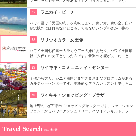
マーシャルで見たことがある！」という方は多いでしょう。日
立の「この木なんの木」の歌で有名になった大きな木『合歓の
樹』がここにあります。実物を見ると、感動しますよ！
27
ラニカイ・ビーチ
ハワイ語で「天国の海」を意味します。青い海、青い空、白い
砂浜以外には何もないところ。何もないシンプルさが一番の売
りといってよいでしょう。名前のとおり、ここは天国と思えて
しまうような穴場です。住宅地から海へ抜ける小道も風情あり
28
リリウオカラニ女王像
ます。
ハワイ王国七代国王カラカウア王の妹にあたり、ハワイ王国最
後（八代）の女王となった方です。音楽の才能があったことで
も有名で、『アロハオエ』を作曲しました。日本でもその優し
いメロディーが親しまれていますね。
29
ワイキキ・コミュニティ・センター
子供から大人、シニア層向けまでさまざまなプログラムがある
カルチャーセンターです。本格的なフラのレッスンも受けられ
ます。近くのコンドミニアムに滞在する方の間では、新鮮な野
菜・果物が買える、週2回のファーマーズマーケットも好評で
30
ワイキキ・ショッピング・プラザ
す。
地上5階、地下1階のショッピングセンターです。ファッション
ブランドからハワイアンジュエリー、ハワイアンキルト、フー
ドコート、銀行まで、日本のショッピングセンターのような感
覚で買い物ができる楽しい場所です。
Travel Search
旅の検索