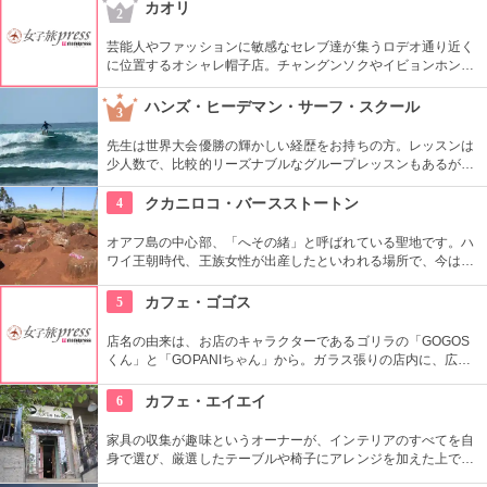
がモデルではなく、イケメンだった友人がモデルになったそ
カオリ
2
う。
芸能人やファッションに敏感なセレブ達が集うロデオ通り近く
に位置するオシャレ帽子店。チャングンソクやイビョンホンな
ども御用達で、店内には彼らが着用したものと同じデザインの
物も。１つ１つ丁寧にこだわって作られているので丈夫で長持
ハンズ・ヒーデマン・サーフ・スクール
3
ち。自分へのお土産にも最適。
先生は世界大会優勝の輝かしい経歴をお持ちの方。レッスンは
少人数で、比較的リーズナブルなグループレッスンもあるが、
1対1でしっかりと学べるプライベートレッスンもあります。初
心者の方も基本動作からきちんと学んで、いざ海へ！
4
クカニロコ・バースストートン
オアフ島の中心部、「へその緒」と呼ばれている聖地です。ハ
ワイ王朝時代、王族女性が出産したといわれる場所で、今は子
宝祈願、安産祈願のパワースポットとして知られています。た
くさんのエネルギーを浴びて帰ってくださいね。
5
カフェ・ゴゴス
店名の由来は、お店のキャラクターであるゴリラの「GOGOS
くん」と「GOPANIちゃん」から。ガラス張りの店内に、広々
としたテラス席もご用意。手作りのビックサイズハンバーガー
や生のフルーツを使ったミックスジュースなど、ヘルシーで満
6
カフェ・エイエイ
足なメニューが豊富なので、友達や家族、恋人と楽しい時間を
過ごせます。
家具の収集が趣味というオーナーが、インテリアのすべてを自
身で選び、厳選したテーブルや椅子にアレンジを加えた上で店
内に配置するというこだわり。地下にはインテリアショップも