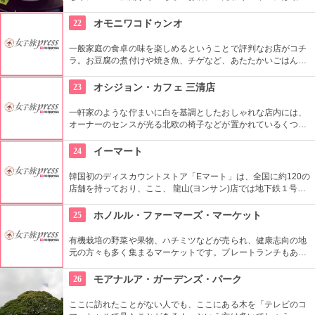
素材だけを使用し熟成させており、独特の酸味が特徴。即席キ
ムチ「ゴッチョリ」や、おこげを煮込んだ「ヌルンジ」、もち
22
オモニワコドゥンオ
ろん熟成キムチもセルフサービス食べ放題。
一般家庭の食卓の味を楽しめるということで評判なお店がコチ
ラ。お豆腐の煮付けや焼き魚、チゲなど、あたたかいごはんと
一緒に頂ける定食は日本人の口にもぴったり。ごはんを石釜ご
飯に変更する事も出来ます。どこか懐かしい店内に、韓国のお
23
オシジョン・カフェ 三清店
家にお邪魔しているような雰囲気もGood。
一軒家のような佇まいに白を基調としたおしゃれな店内には、
オーナーのセンスが光る北欧の椅子などが置かれているくつろ
ぎ空間。スイーツやスコーンなどは毎日お店で手作りしてお
り、ラテアートを楽しめるコーヒーメニューも充実。旅行の合
24
イーマート
間にほっと一息つける場所です。
韓国初のディスカウントストア「Eマート」は、全国に約120の
店舗を持っており、ここ、 龍山(ヨンサン)店では地下鉄１号線･
国鉄龍山駅に隣接するなどアクセスも良く、デパートや映画館
など様々なエンターテインメントが楽しめる複合ショッピング
25
ホノルル・ファーマーズ・マーケット
モール「Iパークモール」の地下１・２階にある。外国人観光客
に人気の韓国の焼酎や海苔、伝統茶などが現地価格で販売して
有機栽培の野菜や果物、ハチミツなどが売られ、健康志向の地
いるので土産にぴったり。
元の方々も多く集まるマーケットです。プレートランチもあり
ますので、ここでディナーをいただいても楽しいし、何か買い
込んで宿でいただくのもいいですね。
26
モアナルア・ガーデンズ・パーク
ここに訪れたことがない人でも、ここにある木を「テレビのコ