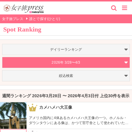
女子旅プレス
誰とで探す(ひとり)
Spot Ranking
デイリーランキング
2026年 3/28〜4/3
絞込検索
週間ランキング 2026年3月28日 〜 2026年4月3日付 上位30件を表示
カメハメハ大王像
1
アメリカ国内に4体あるカメハメハ大王像の一つ。ホノルル・
ダウンタウンにある像は、かつて官庁舎として使われていた建
物『アリイオラニ・ハレ』の前にあります。こちらの像は本人