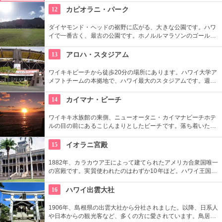
や保管も行っています。
12
カピオラニ・パーク
ダイヤモンド・ヘッドの裾野に広がる、大きな公園です。ハワ
イで一番古く、最古の公園です。ホノルルマラソンのゴール地
点としても有名ですね。ハワイ王朝最後の王カラカウアによっ
て、クイーン・カピオラニの名前が冠せられました。
13
アロハ・スタジアム
ワイキキビーチから徒歩20分の場所にあります。ハワイ大学ア
メフトチームの本拠地で、ハワイ最大のスタジアムです。週3
回、スワップミートという名前のフリーマーケットを開催して
います。400以上もの地元のお店が出店し、大盛り上がり。お
14
カイマナ・ビーチ
宝を見つけてみませんか。
ワイキキ水族館の東側、ニューオータニ・カイマナビーチホテ
ルの目の前にあるこじんまりとしたビーチです。落ち着いた雰
囲気なので、朝などお散歩途中に立ち寄ってみたい場所です。
すぐ横には終戦記念プールもあります。
15
イオラニ宮殿
1882年、カラカウア王によって建てられたアメリカ合衆国唯一
の宮殿です。実質使われたのはわずか10年ほど。ハワイ王国滅
亡後は、75年ほど新政府の行政部の事務所として使われ、修復
を経て一般公開されました。豪華絢爛な調度品は当時の4割程
16
ハワイ出雲大社
度の数だとか。
1906年、島根県の出雲大社から分社されました。以降、日系人
や日本からの観光客など、多くの方に愛されています。鳥居や