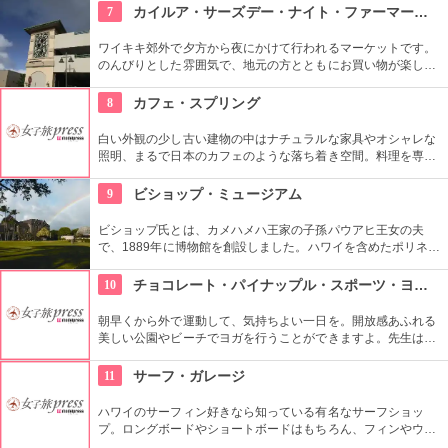
併設しています。そんな広くオシャレな店内ではコーヒーやス
7
カイルア・サーズデー・ナイト・ファーマーズ・マーケット
イーツ、サンドイッチなども頂けます。
ワイキキ郊外で夕方から夜にかけて行われるマーケットです。
のんびりとした雰囲気で、地元の方とともにお買い物が楽しめ
ます。オーガニック野菜やフルーツ、焼きたてのパンなど、ハ
ワイ産のおいしいグルメが勢ぞろい。ちょうど、早めのディナ
8
カフェ・スプリング
ーに利用できそうですね。
白い外観の少し古い建物の中はナチュラルな家具やオシャレな
照明、まるで日本のカフェのような落ち着き空間。料理を専門
的に勉強したオーナーが作り出すホームメイドなメニューは、
どれもほっとする味わいのものばかり。
9
ビショップ・ミュージアム
ビショップ氏とは、カメハメハ王家の子孫パウアヒ王女の夫
で、1889年に博物館を創設しました。ハワイを含めたポリネシ
ア文化圏の工芸品、写真、文献などが展示されています。建物
や中の吹き抜け、インテリアも見ごたえあります。
10
チョコレート・パイナップル・スポーツ・ヨガ・スタジオ
朝早くから外で運動して、気持ちよい一日を。開放感あふれる
美しい公園やビーチでヨガを行うことができますよ。先生は日
本語もOKです。毎週水曜日の夕方、ワイキキビーチウォークの
芝生エリアで無料のヨガレッスンも行っているので、初心者は
11
サーフ・ガレージ
コチラもぜひ。
ハワイのサーフィン好きなら知っている有名なサーフショッ
プ。ロングボードやショートボードはもちろん、フィンやウェ
ットスーツまでなんでも相談できる専門店。 ボードのレンタル