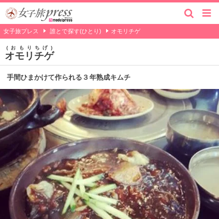
女子旅プレス
誰とで探す(ひとり)
オモリチゲ
おもりちげ
オモリチゲ
手間ひまかけて作られる３年熟成キムチ