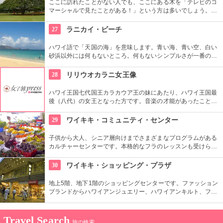
ここに訪れたことがない人でも、ここにある木を「テレビのコ
マーシャルで見たことがある！」という方は多いでしょう。日
立の「この木なんの木」の歌で有名になった大きな木『合歓の
樹』がここにあります。実物を見ると、感動しますよ！
27
ラニカイ・ビーチ
ハワイ語で「天国の海」を意味します。青い海、青い空、白い
砂浜以外には何もないところ。何もないシンプルさが一番の売
りといってよいでしょう。名前のとおり、ここは天国と思えて
しまうような穴場です。住宅地から海へ抜ける小道も風情あり
28
リリウオカラニ女王像
ます。
ハワイ王国七代国王カラカウア王の妹にあたり、ハワイ王国最
後（八代）の女王となった方です。音楽の才能があったことで
も有名で、『アロハオエ』を作曲しました。日本でもその優し
いメロディーが親しまれていますね。
29
ワイキキ・コミュニティ・センター
子供から大人、シニア層向けまでさまざまなプログラムがある
カルチャーセンターです。本格的なフラのレッスンも受けられ
ます。近くのコンドミニアムに滞在する方の間では、新鮮な野
菜・果物が買える、週2回のファーマーズマーケットも好評で
30
ワイキキ・ショッピング・プラザ
す。
地上5階、地下1階のショッピングセンターです。ファッション
ブランドからハワイアンジュエリー、ハワイアンキルト、フー
ドコート、銀行まで、日本のショッピングセンターのような感
覚で買い物ができる楽しい場所です。
Travel Search
旅の検索