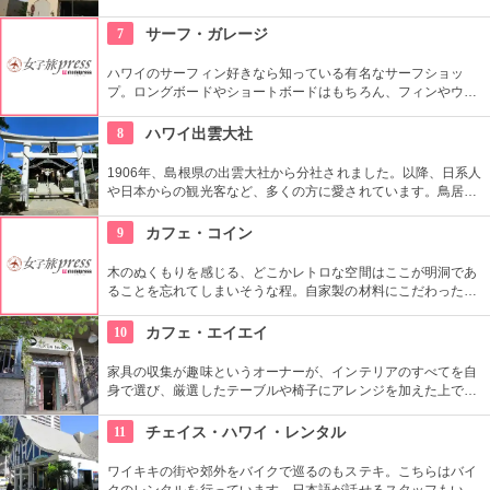
ます。オーガニック野菜やフルーツ、焼きたてのパンなど、ハ
ワイ産のおいしいグルメが勢ぞろい。ちょうど、早めのディナ
7
サーフ・ガレージ
ーに利用できそうですね。
ハワイのサーフィン好きなら知っている有名なサーフショッ
プ。ロングボードやショートボードはもちろん、フィンやウェ
ットスーツまでなんでも相談できる専門店。 ボードのレンタル
や保管も行っています。
8
ハワイ出雲大社
1906年、島根県の出雲大社から分社されました。以降、日系人
や日本からの観光客など、多くの方に愛されています。鳥居や
しめ縄も神社も立派で、一瞬ハワイにいることを忘れそうにな
りそう。日本とハワイで2度お祈りされたお守りも好評です。
9
カフェ・コイン
木のぬくもりを感じる、どこかレトロな空間はここが明洞であ
ることを忘れてしまいそうな程。自家製の材料にこだわったカ
フェメニューを楽しむ事が出来る他、なんといっても店員さん
の「おもてなし」に驚くはず。接客の良さや、お味に、ここは
10
カフェ・エイエイ
ホテル？とため息がでてしまうかも。
家具の収集が趣味というオーナーが、インテリアのすべてを自
身で選び、厳選したテーブルや椅子にアレンジを加えた上で店
内に配置するというこだわり。地下にはインテリアショップも
併設しています。そんな広くオシャレな店内ではコーヒーやス
11
チェイス・ハワイ・レンタル
イーツ、サンドイッチなども頂けます。
ワイキキの街や郊外をバイクで巡るのもステキ。こちらはバイ
クのレンタルを行っています。日本語が話せるスタッフもいる