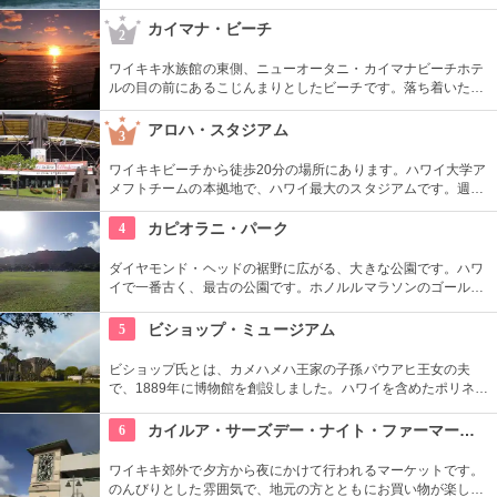
1対1でしっかりと学べるプライベートレッスンもあります。初
心者の方も基本動作からきちんと学んで、いざ海へ！
カイマナ・ビーチ
2
ワイキキ水族館の東側、ニューオータニ・カイマナビーチホテ
ルの目の前にあるこじんまりとしたビーチです。落ち着いた雰
囲気なので、朝などお散歩途中に立ち寄ってみたい場所です。
すぐ横には終戦記念プールもあります。
アロハ・スタジアム
3
ワイキキビーチから徒歩20分の場所にあります。ハワイ大学ア
メフトチームの本拠地で、ハワイ最大のスタジアムです。週3
回、スワップミートという名前のフリーマーケットを開催して
います。400以上もの地元のお店が出店し、大盛り上がり。お
4
カピオラニ・パーク
宝を見つけてみませんか。
ダイヤモンド・ヘッドの裾野に広がる、大きな公園です。ハワ
イで一番古く、最古の公園です。ホノルルマラソンのゴール地
点としても有名ですね。ハワイ王朝最後の王カラカウアによっ
て、クイーン・カピオラニの名前が冠せられました。
5
ビショップ・ミュージアム
ビショップ氏とは、カメハメハ王家の子孫パウアヒ王女の夫
で、1889年に博物館を創設しました。ハワイを含めたポリネシ
ア文化圏の工芸品、写真、文献などが展示されています。建物
や中の吹き抜け、インテリアも見ごたえあります。
6
カイルア・サーズデー・ナイト・ファーマーズ・マーケット
ワイキキ郊外で夕方から夜にかけて行われるマーケットです。
のんびりとした雰囲気で、地元の方とともにお買い物が楽しめ