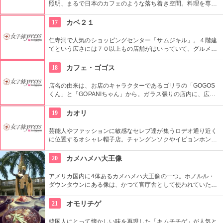
照明、まるで日本のカフェのような落ち着き空間。料理を専門
的に勉強したオーナーが作り出すホームメイドなメニューは、
どれもほっとする味わいのものばかり。
17
カベ２１
仁寺洞で人気のショッピングセンター「サムジキル」。４階建
てという広さには７０以上もの店舗がはいっていて、グルメや
ショッピング、アート鑑賞なども。その中にあるコチラのお店
では螺細製品や乗り下など、韓国の伝統工芸品を取り扱い、お
18
カフェ・ゴゴス
気に入りの１つが見つかるはず。
店名の由来は、お店のキャラクターであるゴリラの「GOGOS
くん」と「GOPANIちゃん」から。ガラス張りの店内に、広々
としたテラス席もご用意。手作りのビックサイズハンバーガー
や生のフルーツを使ったミックスジュースなど、ヘルシーで満
19
カオリ
足なメニューが豊富なので、友達や家族、恋人と楽しい時間を
過ごせます。
芸能人やファッションに敏感なセレブ達が集うロデオ通り近く
に位置するオシャレ帽子店。チャングンソクやイビョンホンな
ども御用達で、店内には彼らが着用したものと同じデザインの
物も。１つ１つ丁寧にこだわって作られているので丈夫で長持
20
カメハメハ大王像
ち。自分へのお土産にも最適。
アメリカ国内に4体あるカメハメハ大王像の一つ。ホノルル・
ダウンタウンにある像は、かつて官庁舎として使われていた建
物『アリイオラニ・ハレ』の前にあります。こちらの像は本人
がモデルではなく、イケメンだった友人がモデルになったそ
21
オモリチゲ
う。
韓国人にとって懐かしい味を再現した「キムチチゲ」が人気と