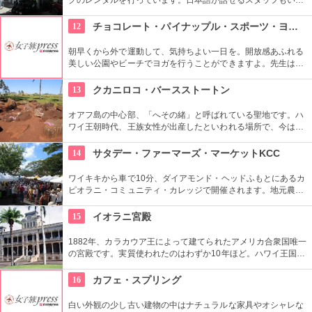
ので、安心。オススメのコースをぜひ聞いてみよう。ハーレー
のレンタルでも有名ですよ。
12
チョコレート・パイナップル・スポーツ・ヨガ・スタジオ
朝早くから外で運動して、気持ちよい一日を。開放感あふれる
美しい公園やビーチでヨガを行うことができますよ。先生は日
本語もOKです。毎週水曜日の夕方、ワイキキビーチウォークの
芝生エリアで無料のヨガレッスンも行っているので、初心者は
13
クカニロコ・バースストートン
コチラもぜひ。
オアフ島の中心部、「へその緒」と呼ばれている聖地です。ハ
ワイ王朝時代、王族女性が出産したといわれる場所で、今は子
宝祈願、安産祈願のパワースポットとして知られています。た
くさんのエネルギーを浴びて帰ってくださいね。
14
サタデー・ファーマーズ・マーケットKCC
ワイキキから車で10分、ダイアモンド・ヘッドふもとにあるカ
ピオラニ・コミュニティ・カレッジで開催されます。地元農家
お手製のグルメやオーガニック食品など、朝からあれもこれも
食べたくなっちゃいそう。ロコも観光客も多く集まる人気の朝
15
イオラニ宮殿
市なので、売り切れが発生するかも。なるべく早い時間に行っ
てみよう。
1882年、カラカウア王によって建てられたアメリカ合衆国唯一
の宮殿です。実質使われたのはわずか10年ほど。ハワイ王国滅
亡後は、75年ほど新政府の行政部の事務所として使われ、修復
を経て一般公開されました。豪華絢爛な調度品は当時の4割程
16
カフェ・スプリング
度の数だとか。
白い外観の少し古い建物の中はナチュラルな家具やオシャレな