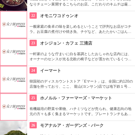
なりチェーン展開するこちらのお店。こだわりのキムチは厳選
素材だけを使用し熟成させており、独特の酸味が特徴。即席キ
ムチ「ゴッチョリ」や、おこげを煮込んだ「ヌルンジ」、もち
22
オモニワコドゥンオ
ろん熟成キムチもセルフサービス食べ放題。
一般家庭の食卓の味を楽しめるということで評判なお店がコチ
ラ。お豆腐の煮付けや焼き魚、チゲなど、あたたかいごはんと
一緒に頂ける定食は日本人の口にもぴったり。ごはんを石釜ご
飯に変更する事も出来ます。どこか懐かしい店内に、韓国のお
23
オシジョン・カフェ 三清店
家にお邪魔しているような雰囲気もGood。
一軒家のような佇まいに白を基調としたおしゃれな店内には、
オーナーのセンスが光る北欧の椅子などが置かれているくつろ
ぎ空間。スイーツやスコーンなどは毎日お店で手作りしてお
り、ラテアートを楽しめるコーヒーメニューも充実。旅行の合
24
イーマート
間にほっと一息つける場所です。
韓国初のディスカウントストア「Eマート」は、全国に約120の
店舗を持っており、ここ、 龍山(ヨンサン)店では地下鉄１号線･
国鉄龍山駅に隣接するなどアクセスも良く、デパートや映画館
など様々なエンターテインメントが楽しめる複合ショッピング
25
ホノルル・ファーマーズ・マーケット
モール「Iパークモール」の地下１・２階にある。外国人観光客
に人気の韓国の焼酎や海苔、伝統茶などが現地価格で販売して
有機栽培の野菜や果物、ハチミツなどが売られ、健康志向の地
いるので土産にぴったり。
元の方々も多く集まるマーケットです。プレートランチもあり
ますので、ここでディナーをいただいても楽しいし、何か買い
込んで宿でいただくのもいいですね。
26
モアナルア・ガーデンズ・パーク