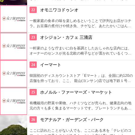
素材だけを使用し熟成させており、独特の酸味が特徴。即席キ
ムチ「ゴッチョリ」や、おこげを煮込んだ「ヌルンジ」、もち
22
オモニワコドゥンオ
ろん熟成キムチもセルフサービス食べ放題。
一般家庭の食卓の味を楽しめるということで評判なお店がコチ
ラ。お豆腐の煮付けや焼き魚、チゲなど、あたたかいごはんと
一緒に頂ける定食は日本人の口にもぴったり。ごはんを石釜ご
飯に変更する事も出来ます。どこか懐かしい店内に、韓国のお
23
オシジョン・カフェ 三清店
家にお邪魔しているような雰囲気もGood。
一軒家のような佇まいに白を基調としたおしゃれな店内には、
オーナーのセンスが光る北欧の椅子などが置かれているくつろ
ぎ空間。スイーツやスコーンなどは毎日お店で手作りしてお
り、ラテアートを楽しめるコーヒーメニューも充実。旅行の合
24
イーマート
間にほっと一息つける場所です。
韓国初のディスカウントストア「Eマート」は、全国に約120の
店舗を持っており、ここ、 龍山(ヨンサン)店では地下鉄１号線･
国鉄龍山駅に隣接するなどアクセスも良く、デパートや映画館
など様々なエンターテインメントが楽しめる複合ショッピング
25
ホノルル・ファーマーズ・マーケット
モール「Iパークモール」の地下１・２階にある。外国人観光客
に人気の韓国の焼酎や海苔、伝統茶などが現地価格で販売して
有機栽培の野菜や果物、ハチミツなどが売られ、健康志向の地
いるので土産にぴったり。
元の方々も多く集まるマーケットです。プレートランチもあり
ますので、ここでディナーをいただいても楽しいし、何か買い
込んで宿でいただくのもいいですね。
26
モアナルア・ガーデンズ・パーク
ここに訪れたことがない人でも、ここにある木を「テレビのコ