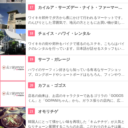
内に配置するというこだわり。地下にはインテリアショップも
併設しています。そんな広くオシャレな店内ではコーヒーやス
17
カイルア・サーズデー・ナイト・ファーマーズ・マーケット
イーツ、サンドイッチなども頂けます。
ワイキキ郊外で夕方から夜にかけて行われるマーケットです。
のんびりとした雰囲気で、地元の方とともにお買い物が楽しめ
ます。オーガニック野菜やフルーツ、焼きたてのパンなど、ハ
ワイ産のおいしいグルメが勢ぞろい。ちょうど、早めのディナ
18
チェイス・ハワイ・レンタル
ーに利用できそうですね。
ワイキキの街や郊外をバイクで巡るのもステキ。こちらはバイ
クのレンタルを行っています。日本語が話せるスタッフもいる
ので、安心。オススメのコースをぜひ聞いてみよう。ハーレー
のレンタルでも有名ですよ。
19
サーフ・ガレージ
ハワイのサーフィン好きなら知っている有名なサーフショッ
プ。ロングボードやショートボードはもちろん、フィンやウェ
ットスーツまでなんでも相談できる専門店。 ボードのレンタル
や保管も行っています。
20
カフェ・ゴゴス
店名の由来は、お店のキャラクターであるゴリラの「GOGOS
くん」と「GOPANIちゃん」から。ガラス張りの店内に、広々
としたテラス席もご用意。手作りのビックサイズハンバーガー
や生のフルーツを使ったミックスジュースなど、ヘルシーで満
21
オモリチゲ
足なメニューが豊富なので、友達や家族、恋人と楽しい時間を
過ごせます。
韓国人にとって懐かしい味を再現した「キムチチゲ」が人気と
なりチェーン展開するこちらのお店。こだわりのキムチは厳選