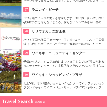
マーシャルで見たことがある！」という方は多いでしょう。日
立の「この木なんの木」の歌で有名になった大きな木『合歓の
樹』がここにあります。実物を見ると、感動しますよ！
27
ラニカイ・ビーチ
ハワイ語で「天国の海」を意味します。青い海、青い空、白い
砂浜以外には何もないところ。何もないシンプルさが一番の売
りといってよいでしょう。名前のとおり、ここは天国と思えて
しまうような穴場です。住宅地から海へ抜ける小道も風情あり
28
リリウオカラニ女王像
ます。
ハワイ王国七代国王カラカウア王の妹にあたり、ハワイ王国最
後（八代）の女王となった方です。音楽の才能があったことで
も有名で、『アロハオエ』を作曲しました。日本でもその優し
いメロディーが親しまれていますね。
29
ワイキキ・コミュニティ・センター
子供から大人、シニア層向けまでさまざまなプログラムがある
カルチャーセンターです。本格的なフラのレッスンも受けられ
ます。近くのコンドミニアムに滞在する方の間では、新鮮な野
菜・果物が買える、週2回のファーマーズマーケットも好評で
30
ワイキキ・ショッピング・プラザ
す。
地上5階、地下1階のショッピングセンターです。ファッション
ブランドからハワイアンジュエリー、ハワイアンキルト、フー
ドコート、銀行まで、日本のショッピングセンターのような感
覚で買い物ができる楽しい場所です。
Travel Search
旅の検索