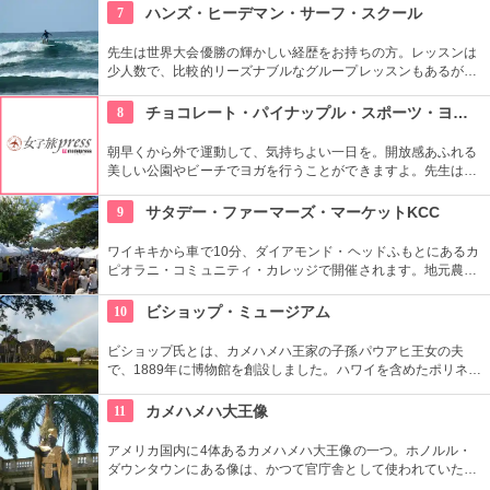
の「おもてなし」に驚くはず。接客の良さや、お味に、ここは
7
ハンズ・ヒーデマン・サーフ・スクール
ホテル？とため息がでてしまうかも。
先生は世界大会優勝の輝かしい経歴をお持ちの方。レッスンは
少人数で、比較的リーズナブルなグループレッスンもあるが、
1対1でしっかりと学べるプライベートレッスンもあります。初
心者の方も基本動作からきちんと学んで、いざ海へ！
8
チョコレート・パイナップル・スポーツ・ヨガ・スタジオ
朝早くから外で運動して、気持ちよい一日を。開放感あふれる
美しい公園やビーチでヨガを行うことができますよ。先生は日
本語もOKです。毎週水曜日の夕方、ワイキキビーチウォークの
芝生エリアで無料のヨガレッスンも行っているので、初心者は
9
サタデー・ファーマーズ・マーケットKCC
コチラもぜひ。
ワイキキから車で10分、ダイアモンド・ヘッドふもとにあるカ
ピオラニ・コミュニティ・カレッジで開催されます。地元農家
お手製のグルメやオーガニック食品など、朝からあれもこれも
食べたくなっちゃいそう。ロコも観光客も多く集まる人気の朝
10
ビショップ・ミュージアム
市なので、売り切れが発生するかも。なるべく早い時間に行っ
てみよう。
ビショップ氏とは、カメハメハ王家の子孫パウアヒ王女の夫
で、1889年に博物館を創設しました。ハワイを含めたポリネシ
ア文化圏の工芸品、写真、文献などが展示されています。建物
や中の吹き抜け、インテリアも見ごたえあります。
11
カメハメハ大王像
アメリカ国内に4体あるカメハメハ大王像の一つ。ホノルル・
ダウンタウンにある像は、かつて官庁舎として使われていた建
物『アリイオラニ・ハレ』の前にあります。こちらの像は本人