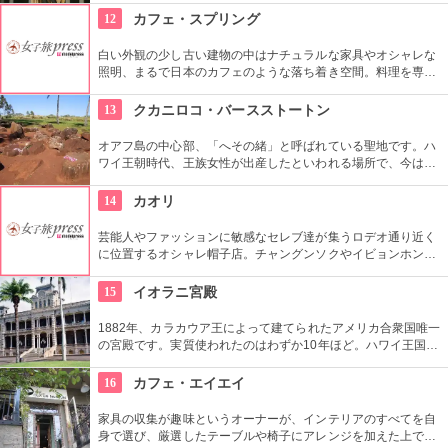
がモデルではなく、イケメンだった友人がモデルになったそ
12
カフェ・スプリング
う。
白い外観の少し古い建物の中はナチュラルな家具やオシャレな
照明、まるで日本のカフェのような落ち着き空間。料理を専門
的に勉強したオーナーが作り出すホームメイドなメニューは、
どれもほっとする味わいのものばかり。
13
クカニロコ・バースストートン
オアフ島の中心部、「へその緒」と呼ばれている聖地です。ハ
ワイ王朝時代、王族女性が出産したといわれる場所で、今は子
宝祈願、安産祈願のパワースポットとして知られています。た
くさんのエネルギーを浴びて帰ってくださいね。
14
カオリ
芸能人やファッションに敏感なセレブ達が集うロデオ通り近く
に位置するオシャレ帽子店。チャングンソクやイビョンホンな
ども御用達で、店内には彼らが着用したものと同じデザインの
物も。１つ１つ丁寧にこだわって作られているので丈夫で長持
15
イオラニ宮殿
ち。自分へのお土産にも最適。
1882年、カラカウア王によって建てられたアメリカ合衆国唯一
の宮殿です。実質使われたのはわずか10年ほど。ハワイ王国滅
亡後は、75年ほど新政府の行政部の事務所として使われ、修復
を経て一般公開されました。豪華絢爛な調度品は当時の4割程
16
カフェ・エイエイ
度の数だとか。
家具の収集が趣味というオーナーが、インテリアのすべてを自
身で選び、厳選したテーブルや椅子にアレンジを加えた上で店