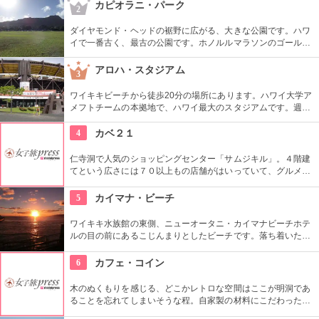
りそう。日本とハワイで2度お祈りされたお守りも好評です。
カピオラニ・パーク
2
ダイヤモンド・ヘッドの裾野に広がる、大きな公園です。ハワ
イで一番古く、最古の公園です。ホノルルマラソンのゴール地
点としても有名ですね。ハワイ王朝最後の王カラカウアによっ
て、クイーン・カピオラニの名前が冠せられました。
アロハ・スタジアム
3
ワイキキビーチから徒歩20分の場所にあります。ハワイ大学ア
メフトチームの本拠地で、ハワイ最大のスタジアムです。週3
回、スワップミートという名前のフリーマーケットを開催して
います。400以上もの地元のお店が出店し、大盛り上がり。お
4
カベ２１
宝を見つけてみませんか。
仁寺洞で人気のショッピングセンター「サムジキル」。４階建
てという広さには７０以上もの店舗がはいっていて、グルメや
ショッピング、アート鑑賞なども。その中にあるコチラのお店
では螺細製品や乗り下など、韓国の伝統工芸品を取り扱い、お
5
カイマナ・ビーチ
気に入りの１つが見つかるはず。
ワイキキ水族館の東側、ニューオータニ・カイマナビーチホテ
ルの目の前にあるこじんまりとしたビーチです。落ち着いた雰
囲気なので、朝などお散歩途中に立ち寄ってみたい場所です。
すぐ横には終戦記念プールもあります。
6
カフェ・コイン
木のぬくもりを感じる、どこかレトロな空間はここが明洞であ
ることを忘れてしまいそうな程。自家製の材料にこだわったカ
フェメニューを楽しむ事が出来る他、なんといっても店員さん