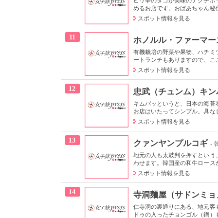
ピリ辛のタコが美味のナクチポ
めるお店です。おばあちゃん秘伝
スポット情報を見る
11
ホノルル・ファーマー
有機栽培の野菜や果物、ハチミ
ートランチもありますので、ここ
スポット情報を見る
12
忠武（チュンム）キン
キムパッというと、日本の海苔
お店はいたってシンプル。具なし
スポット情報を見る
13
クァンヤンプルコギ
-
地元の人も太鼓判を押すという
わせます。韓国産の和牛ロースが
スポット情報を見る
14
寺洞麺屋（サドンミョ
仁寺洞の裏通りにある、地元客
ドゥの入ったチョンゴル（鍋）も