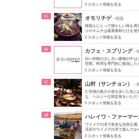
スポット情報を見る
15
オモリチゲ
- 韓国
韓国人にとって懐かしい味を再
りのキムチは厳選素材だけを使用
スポット情報を見る
16
カフェ・スプリング
-
白い外観の少し古い建物の中は
空間。料理を専門的に勉強したオ
スポット情報を見る
17
山村（サンチョン）
-
仁寺洞の奥の小道を歩いた先に
な、ヘルシーな韓定食をいただく
スポット情報を見る
18
ハレイワ・ファーマー
ワイメアの滝で有名な自然公園
渓谷やワイメアの滝で遊んでから
スポット情報を見る