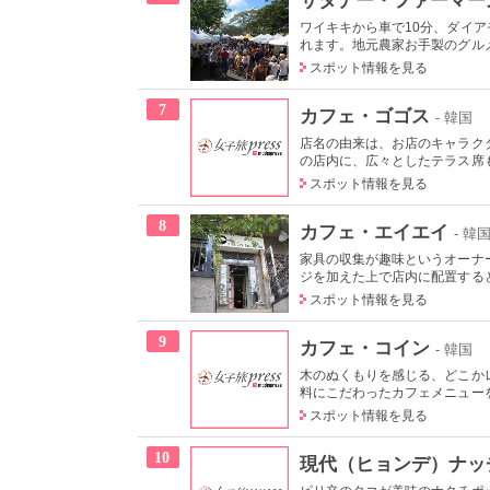
ワイキキから車で10分、ダイ
れます。地元農家お手製のグルメ
スポット情報を見る
7
カフェ・ゴゴス
- 韓国
店名の由来は、お店のキャラクタ
の店内に、広々としたテラス席も
スポット情報を見る
8
カフェ・エイエイ
- 韓
家具の収集が趣味というオーナ
ジを加えた上で店内に配置すると
スポット情報を見る
9
カフェ・コイン
- 韓国
木のぬくもりを感じる、どこか
料にこだわったカフェメニューを
スポット情報を見る
10
現代（ヒョンデ）ナッ