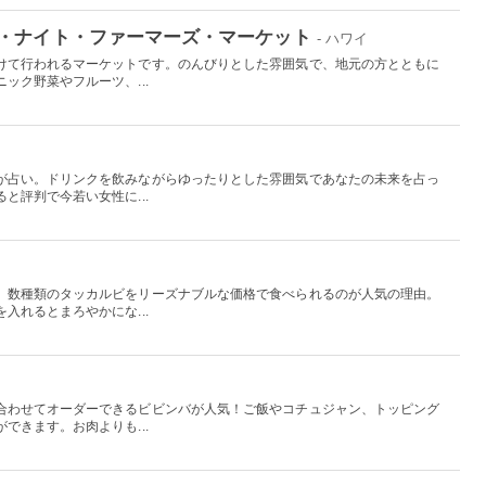
・ナイト・ファーマーズ・マーケット
- ハワイ
けて行われるマーケットです。のんびりとした雰囲気で、地元の方とともに
ック野菜やフルーツ、...
が占い。ドリンクを飲みながらゆったりとした雰囲気であなたの未来を占っ
と評判で今若い女性に...
。数種類のタッカルビをリーズナブルな価格で食べられるのが人気の理由。
入れるとまろやかにな...
合わせてオーダーできるビビンバが人気！ご飯やコチュジャン、トッピング
できます。お肉よりも...