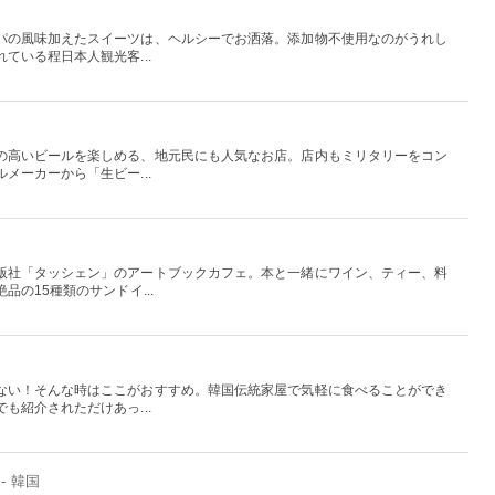
パの風味加えたスイーツは、ヘルシーでお洒落。添加物不使用なのがうれし
ている程日本人観光客...
の高いビールを楽しめる、地元民にも人気なお店。店内もミリタリーをコン
メーカーから「生ビー...
版社「タッシェン」のアートブックカフェ。本と一緒にワイン、ティー、料
の15種類のサンドイ...
ない！そんな時はここがおすすめ。韓国伝統家屋で気軽に食べることができ
も紹介されただけあっ...
- 韓国