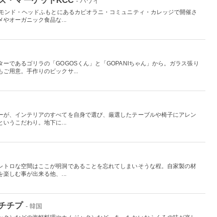
- ハワイ
アモンド・ヘッドふもとにあるカピオラニ・コミュニティ・カレッジで開催さ
やオーガニック食品な...
ーであるゴリラの「GOGOSくん」と「GOPANIちゃん」から。ガラス張り
ご用意。手作りのビックサ...
国
ーが、インテリアのすべてを自身で選び、厳選したテーブルや椅子にアレン
いうこだわり。地下に...
レトロな空間はここが明洞であることを忘れてしまいそうな程。自家製の材
楽しむ事が出来る他、...
チチプ
- 韓国