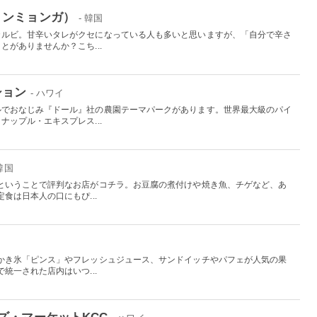
ョンミョンガ）
- 韓国
カルビ。甘辛いタレがクセになっている人も多いと思いますが、「自分で辛さ
がありませんか？こち...
ション
- ハワイ
ルでおなじみ『ドール』社の農園テーマパークがあります。世界最大級のパイ
ップル・エキスプレス...
 韓国
ということで評判なお店がコチラ。お豆腐の煮付けや焼き魚、チゲなど、あ
食は日本人の口にもぴ...
かき氷「ピンス」やフレッシュジュース、サンドイッチやパフェが人気の果
統一された店内はいつ...
ズ・マーケットKCC