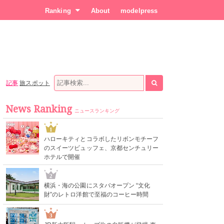
Ranking
About
modelpress
記事
旅スポット
News Ranking
ニュースランキング
1
ハローキティとコラボしたリボンモチーフ
のスイーツビュッフェ、京都センチュリー
ホテルで開催
2
横浜・海の公園にスタバオープン “文化
財”のレトロ洋館で至福のコーヒー時間
3