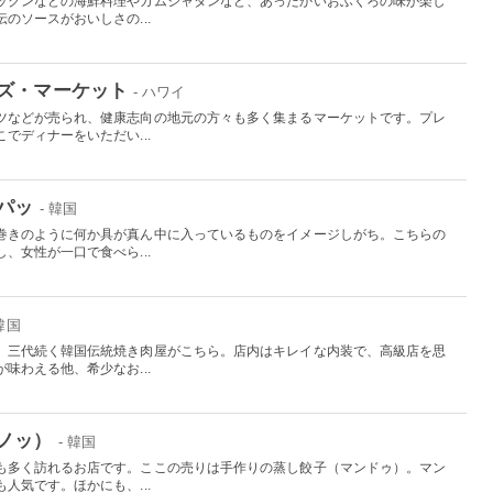
ックンなどの海鮮料理やカムジャタンなど、あったかいおふくろの味が楽し
のソースがおいしさの...
ズ・マーケット
- ハワイ
ツなどが売られ、健康志向の地元の方々も多く集まるマーケットです。プレ
でディナーをいただい...
パッ
- 韓国
巻きのように何か具が真ん中に入っているものをイメージしがち。こちらの
、女性が一口で食べら...
 韓国
、三代続く韓国伝統焼き肉屋がこちら。店内はキレイな内装で、高級店を思
味わえる他、希少なお...
ノッ）
- 韓国
も多く訪れるお店です。ここの売りは手作りの蒸し餃子（マンドゥ）。マン
人気です。ほかにも、...