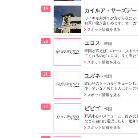
19
カイルア・サーズデー
ワイキキ郊外で夕方から夜にか
お買い物が楽しめます。オーガニ
スポット情報を見る
20
エロス
- 韓国
韓国と言えば、の一つに入るの
てくれるのがエロス。良く当たる
スポット情報を見る
21
ユガネ
- 韓国
釜山発のタッカルビチェーン店
少し辛いなと感じる人はチーズを
スポット情報を見る
22
ビビゴ
- 韓国
野菜中心のメニューと、好みに
などを自由に選択したり、追加が
スポット情報を見る