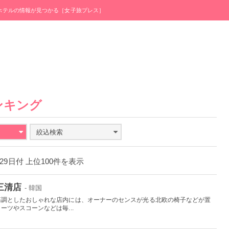
・ホテルの情報が見つかる［女子旅プレス］
ンキング
絞込検索
月29日付 上位100件を表示
三清店
- 韓国
基調としたおしゃれな店内には、オーナーのセンスが光る北欧の椅子などが置
ツやスコーンなどは毎...