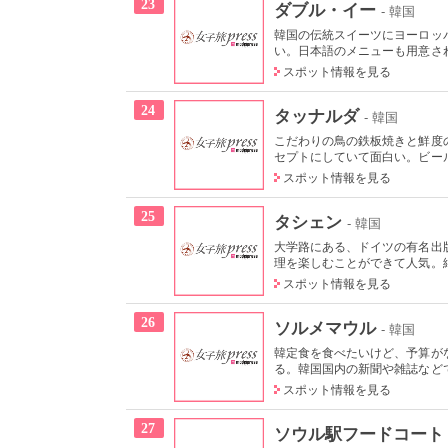
23
ダブル・イー
- 韓国
韓国の伝統スイーツにヨーロッ
い。日本語のメニューも用意され
スポット情報を見る
24
タッナルダ
- 韓国
こだわりの鳥の鉄板焼きと鮮度
セプトにしていて面白い。ビール
スポット情報を見る
25
タシェン
- 韓国
大学路にある、ドイツの有名出
理を楽しむことができて人気。絶品
スポット情報を見る
26
ソルメマウル
- 韓国
韓定食を食べたいけど、予算が
る。韓国国内の新聞や雑誌などで
スポット情報を見る
27
ソウル駅フードコート