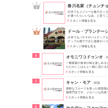
春川名家（チュンチ
2
日本でもメジャーな春川タッ
が選べたらいいなあ」と思うこと
スポット情報を見る
ドール・プランテー
3
日本でもバナナやパイナップ
ナップル畑でできた迷路やパイナ
スポット情報を見る
4
オモニワコドゥンオ
-
一般家庭の食卓の味を楽しめる
たたかいごはんと一緒に頂ける定
スポット情報を見る
5
キャン・モア
- 韓国
新鮮なフルーツを使った韓国風
物専門店です。メルヘンな内装で
スポット情報を見る
6
サタデー・ファーマー