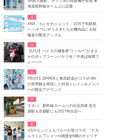
JR新大阪駅、カップ氷の自販機が登場 東
海道新幹線ホーム上に設置
4
ANA「ちいかわジェット」10月下旬就航
へ ハチワレやうさぎたちが機内品に＆制
服姿の限定グッズも
5
【USJ】バイオの捕食者“リッカー”がまさ
かのポップコーンバケツ化！中身は味噌フ
レーバー
6
FRUITS ZIPPERと東武鉄道がコラボ MV
の世界観を再現した特別トレイン＆メンバ
ーの限定アナウンス
7
スタバ、新幹線ホームへの出店加速 名古
屋駅＆京都駅にも2027年出店へ
8
USJ×エンジェルブルーが初コラボ、“ナカ
ムラくん”Tシャツや雑貨全6種のチャリテ