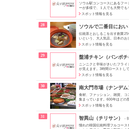
ソウル駅コンコースにあるフー
ーが多様で、１人でも大勢でもそ
スポット情報を見る
28
ソウルで二番目におい
伝統茶とおしるこを出す創業2
いという、大人気店。日本のおし
スポット情報を見る
29
盤浦チキン（バンポチ
ニンニクと辛味がきいたフライ
が見えます。3時間ローストして
スポット情報を見る
30
南大門市場（ナンデム
食材、ファッション、雑貨、コ
集まっています。600年ほどの歴
スポット情報を見る
31
智異山（チリサン）
-
憧れの韓国伝統料理フルコース