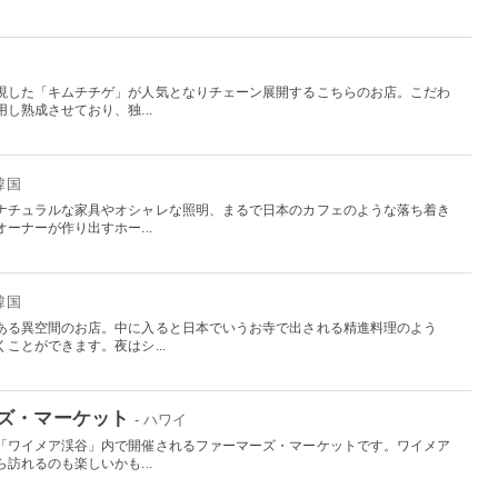
現した「キムチチゲ」が人気となりチェーン展開するこちらのお店。こだわ
し熟成させており、独...
 韓国
ナチュラルな家具やオシャレな照明、まるで日本のカフェのような落ち着き
ーナーが作り出すホー...
 韓国
ある異空間のお店。中に入ると日本でいうお寺で出される精進料理のよう
ことができます。夜はシ...
ズ・マーケット
- ハワイ
「ワイメア渓谷」内で開催されるファーマーズ・マーケットです。ワイメア
訪れるのも楽しいかも...