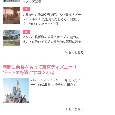
ィグッズ登場
9
大阪から片道290円で行ける非日常リゾー
トホテルも！ 安近短で楽しめる「関西穴
場」のおすすめホテル3選
10
スタバ、横浜海の公園店オープン 趣のあ
るレトロ洋館で海辺の開放的な景観に浸る
もっと見る
時間に余裕をもって東京ディズニーリ
ゾート®を過ごすコツとは
バケーションパッケージを使ったパ
ークでの2日間の様子をご紹介！
もっと見る