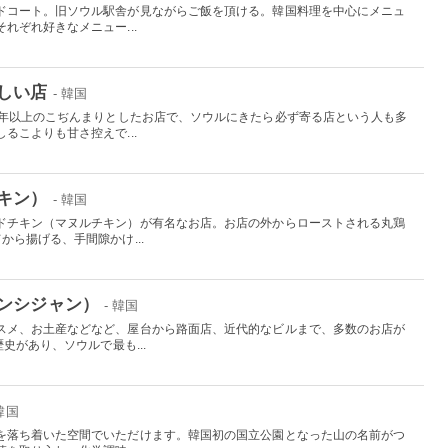
ドコート。旧ソウル駅舎が見ながらご飯を頂ける。韓国料理を中心にメニュ
れぞれ好きなメニュー...
しい店
- 韓国
5年以上のこぢんまりとしたお店で、ソウルにきたら必ず寄る店という人も多
るこよりも甘さ控えで...
キン）
- 韓国
ドチキン（マヌルチキン）が有名なお店。お店の外からローストされる丸鶏
から揚げる、手間隙かけ...
ンシジャン）
- 韓国
スメ、お土産などなど、屋台から路面店、近代的なビルまで、多数のお店が
史があり、ソウルで最も...
 韓国
を落ち着いた空間でいただけます。韓国初の国立公園となった山の名前がつ