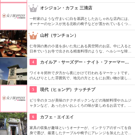
的に勉強したオーナーが作り出すホームメイドなメニューは、
どれもほっとする味わいのものばかり。
オシジョン・カフェ 三清店
2
一軒家のような佇まいに白を基調としたおしゃれな店内には、
オーナーのセンスが光る北欧の椅子などが置かれているくつろ
ぎ空間。スイーツやスコーンなどは毎日お店で手作りしてお
り、ラテアートを楽しめるコーヒーメニューも充実。旅行の合
山村（サンチョン）
3
間にほっと一息つける場所です。
仁寺洞の奥の小道を歩いた先にある異空間のお店。中に入ると
日本でいうお寺で出される精進料理のような、ヘルシーな韓定
食をいただくことができます。夜はショータイムもあり、美し
い民族衣装を着た人が伝統芸能を披露します。お食事と一緒に
4
カイルア・サーズデー・ナイト・ファーマーズ・マーケット
楽しめます。
ワイキキ郊外で夕方から夜にかけて行われるマーケットです。
のんびりとした雰囲気で、地元の方とともにお買い物が楽しめ
ます。オーガニック野菜やフルーツ、焼きたてのパンなど、ハ
ワイ産のおいしいグルメが勢ぞろい。ちょうど、早めのディナ
5
現代（ヒョンデ）ナッチチプ
ーに利用できそうですね。
ピリ辛のタコが美味のナクチポックンなどの海鮮料理やカムジ
ャタンなど、あったかいおふくろの味が楽しめるお店です。お
ばあちゃん秘伝のソースがおいしさの秘密で、お料理と一緒に
ご飯も止まらなくなってしまいそうです。
6
カフェ・エイエイ
家具の収集が趣味というオーナーが、インテリアのすべてを自
身で選び、厳選したテーブルや椅子にアレンジを加えた上で店