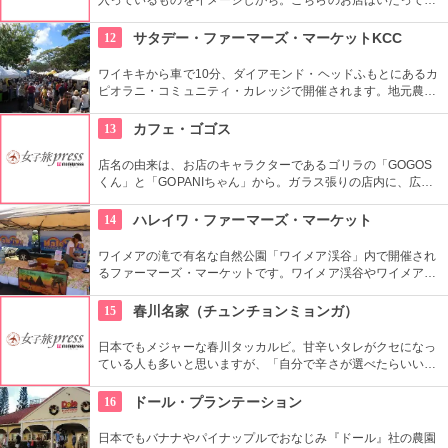
ンプル。具なし、女性が一口で食べられるサイズが多くのお客
さんに支持されてきました。キムチは別添えです。朝ごはんや
12
サタデー・ファーマーズ・マーケットKCC
夜食にできそうですね。
ワイキキから車で10分、ダイアモンド・ヘッドふもとにあるカ
ピオラニ・コミュニティ・カレッジで開催されます。地元農家
お手製のグルメやオーガニック食品など、朝からあれもこれも
食べたくなっちゃいそう。ロコも観光客も多く集まる人気の朝
13
カフェ・ゴゴス
市なので、売り切れが発生するかも。なるべく早い時間に行っ
てみよう。
店名の由来は、お店のキャラクターであるゴリラの「GOGOS
くん」と「GOPANIちゃん」から。ガラス張りの店内に、広々
としたテラス席もご用意。手作りのビックサイズハンバーガー
や生のフルーツを使ったミックスジュースなど、ヘルシーで満
14
ハレイワ・ファーマーズ・マーケット
足なメニューが豊富なので、友達や家族、恋人と楽しい時間を
過ごせます。
ワイメアの滝で有名な自然公園「ワイメア渓谷」内で開催され
るファーマーズ・マーケットです。ワイメア渓谷やワイメアの
滝で遊んでから訪れるのも楽しいかも。食べ物も飲み物も充実
していますので、おやつはもちろん、ディナーを楽しむのもア
15
春川名家（チュンチョンミョンガ）
リですね。
日本でもメジャーな春川タッカルビ。甘辛いタレがクセになっ
ている人も多いと思いますが、「自分で辛さが選べたらいいな
あ」と思うことがありませんか？こちらのお店は、好みの辛さ
を自分で調整することができます。そういったところも常連客
16
ドール・プランテーション
から愛されているのですね。
日本でもバナナやパイナップルでおなじみ『ドール』社の農園