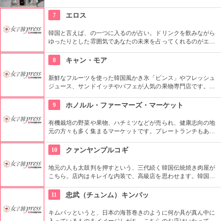
内に配置するというこだわり。地下にはインテリアショップも
併設しています。そんな広くオシャレな店内ではコーヒーやス
7
エロス
イーツ、サンドイッチなども頂けます。
韓国と言えば、の一つに入るのが占い。ドリンクを飲みながら
ゆったりとした雰囲気であなたの未来を占ってくれるのがエロ
ス。良く当たると評判で今若い女性にも大人気です。
8
キャン・モア
新鮮なフルーツを使った韓国風かき氷「ピンス」やフレッシュ
ジュース、サンドイッチやパフェが人気の果物専門店です。メ
ルヘンな内装で統一された店内はいつも満席で大人気！一年中
美味しいスイーツを食べられるお店です。
9
ホノルル・ファーマーズ・マーケット
有機栽培の野菜や果物、ハチミツなどが売られ、健康志向の地
元の方々も多く集まるマーケットです。プレートランチもあり
ますので、ここでディナーをいただいても楽しいし、何か買い
込んで宿でいただくのもいいですね。
10
クァンヤンプルコギ
地元の人も太鼓判を押すという、三代続く韓国伝統焼き肉屋が
こちら。店内はキレイな内装で、高級店を思わせます。韓国産
の和牛ロースが味わえる他、希少なお肉も食べる事ができるの
で試してみて。お肉だけでなく、つきだしや冷麺なども絶品。
11
忠武（チュンム）キンパッ
キムパッというと、日本の海苔巻きのように何か具が真ん中に
入っているものをイメージしがち。こちらのお店はいたってシ