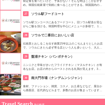
韓定食を食べたいけど、予算がない！そんな時はここがおすす
め。韓国伝統家屋で気軽に食べることができる。韓国国内の新
聞や雑誌などでも紹介されただけあってランチタイムには平日
でも地元の人たちで大人気なので、ランチタイムは避けたほう
27
ソウル駅フードコート
が無難かも。
ソウル駅コンコースにあるフードコート。旧ソウル駅舎が見な
がらご飯を頂ける。韓国料理を中心にメニューが多様で、１人
でも大勢でもそれぞれ好きなメニューを選んで一緒に食べられ
るのがフードコートのいいところ。もちろんおひとり様ご飯に
28
ソウルで二番目においしい店
もってこい。
伝統茶とおしるこを出す創業25年以上のこぢんまりとしたお店
で、ソウルにきたら必ず寄る店という人も多いという、大人気
店。日本のおしるこよりも甘さ控えでシナモンのスパイスが聞
いた味は、クセになりそう。テイクアウトも可能です。
29
盤浦チキン（バンポチキン）
ニンニクと辛味がきいたフライドチキン（マヌルチキン）が有
名なお店。お店の外からローストされる丸鶏が見えます。3時
間ローストしてから揚げる、手間隙かけたチキンは生おろしニ
ンニクソースがきいています。昼も夜も、地元客が多く集まり
30
南大門市場（ナンデムンシジャン）
ます。
食材、ファッション、雑貨、コスメ、お土産などなど、屋台か
ら路面店、近代的なビルまで、多数のお店が集まっています。
600年ほどの歴史があり、ソウルで最も古い市場です。狭い路
地は常に買い物客であふれかえり、賑やかな空間が溢れます。
Travel Search
旅の検索