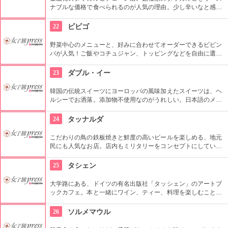
ナブルな価格で食べられるのが人気の理由。少し辛いなと感じ
る人はチーズを入れるとまろやかになって食べやすいとか。締
めのポンクッパも美味しいと評判なので是非試してみて。日本
22
ビビゴ
語は通じない事が多いので、事前に準備を。
野菜中心のメニューと、好みに合わせてオーダーできるビビン
バが人気！ご飯やコチュジャン、トッピングなどを自由に選択
したり、追加ができます。お肉よりも野菜たっぷりで、まるで
サラダ丼のようなビビンバは身体にも良く、特に女性に人気で
23
ダブル・イー
す。
韓国の伝統スイーツにヨーロッパの風味加えたスイーツは、ヘ
ルシーでお洒落。添加物不使用なのがうれしい。日本語のメニ
ューも用意されている程日本人観光客にも人気。ドリンクのみ
テイクアウト可。
24
タッナルダ
こだわりの鳥の鉄板焼きと鮮度の高いビールを楽しめる、地元
民にも人気なお店。店内もミリタリーをコンセプトにしていて
面白い。ビールメーカーから「生ビールがおいしい店」として
認定を受けているのでビール好きのあなたには是非試してほし
25
タシェン
い。
大学路にある、ドイツの有名出版社「タッシェン」のアートブ
ックカフェ。本と一緒にワイン、ティー、料理を楽しむことが
できて人気。絶品の15種類のサンドイッチ、コーヒー、各種飲
み物を読書しながら至福のひと時をどうぞ。
26
ソルメマウル