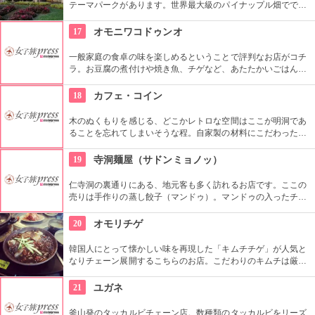
テーマパークがあります。世界最大級のパイナップル畑ででき
た迷路やパイナップル・エキスプレスなど、大人も子供も楽し
めるアトラクションがあります。カワイイお土産もいっぱい。
17
オモニワコドゥンオ
一般家庭の食卓の味を楽しめるということで評判なお店がコチ
ラ。お豆腐の煮付けや焼き魚、チゲなど、あたたかいごはんと
一緒に頂ける定食は日本人の口にもぴったり。ごはんを石釜ご
飯に変更する事も出来ます。どこか懐かしい店内に、韓国のお
18
カフェ・コイン
家にお邪魔しているような雰囲気もGood。
木のぬくもりを感じる、どこかレトロな空間はここが明洞であ
ることを忘れてしまいそうな程。自家製の材料にこだわったカ
フェメニューを楽しむ事が出来る他、なんといっても店員さん
の「おもてなし」に驚くはず。接客の良さや、お味に、ここは
19
寺洞麺屋（サドンミョノッ）
ホテル？とため息がでてしまうかも。
仁寺洞の裏通りにある、地元客も多く訪れるお店です。ここの
売りは手作りの蒸し餃子（マンドゥ）。マンドゥの入ったチョ
ンゴル（鍋）も人気です。ほかにも、海鮮チヂミやスンドゥブ
など、定番の韓国料理がそろっています。
20
オモリチゲ
韓国人にとって懐かしい味を再現した「キムチチゲ」が人気と
なりチェーン展開するこちらのお店。こだわりのキムチは厳選
素材だけを使用し熟成させており、独特の酸味が特徴。即席キ
ムチ「ゴッチョリ」や、おこげを煮込んだ「ヌルンジ」、もち
21
ユガネ
ろん熟成キムチもセルフサービス食べ放題。
釜山発のタッカルビチェーン店。数種類のタッカルビをリーズ