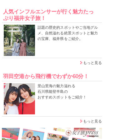
人気インフルエンサーが行く魅力たっ
ぷり福井女子旅！
話題の歴史的スポットやご当地グル
メ、自然溢れる絶景スポットと魅力
の宝庫、福井県をご紹介。
もっと見る
羽田空港から飛行機でわずか60分！
里山里海の魅力溢れる
石川県能登半島の
おすすめスポットをご紹介！
もっと見る