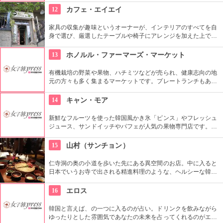
飯に変更する事も出来ます。どこか懐かしい店内に、韓国のお
12
カフェ・エイエイ
家にお邪魔しているような雰囲気もGood。
家具の収集が趣味というオーナーが、インテリアのすべてを自
身で選び、厳選したテーブルや椅子にアレンジを加えた上で店
内に配置するというこだわり。地下にはインテリアショップも
併設しています。そんな広くオシャレな店内ではコーヒーやス
13
ホノルル・ファーマーズ・マーケット
イーツ、サンドイッチなども頂けます。
有機栽培の野菜や果物、ハチミツなどが売られ、健康志向の地
元の方々も多く集まるマーケットです。プレートランチもあり
ますので、ここでディナーをいただいても楽しいし、何か買い
込んで宿でいただくのもいいですね。
14
キャン・モア
新鮮なフルーツを使った韓国風かき氷「ピンス」やフレッシュ
ジュース、サンドイッチやパフェが人気の果物専門店です。メ
ルヘンな内装で統一された店内はいつも満席で大人気！一年中
美味しいスイーツを食べられるお店です。
15
山村（サンチョン）
仁寺洞の奥の小道を歩いた先にある異空間のお店。中に入ると
日本でいうお寺で出される精進料理のような、ヘルシーな韓定
食をいただくことができます。夜はショータイムもあり、美し
い民族衣装を着た人が伝統芸能を披露します。お食事と一緒に
16
エロス
楽しめます。
韓国と言えば、の一つに入るのが占い。ドリンクを飲みながら
ゆったりとした雰囲気であなたの未来を占ってくれるのがエロ