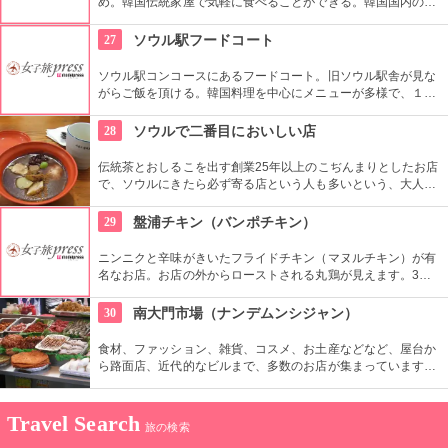
め。韓国伝統家屋で気軽に食べることができる。韓国国内の新
聞や雑誌などでも紹介されただけあってランチタイムには平日
でも地元の人たちで大人気なので、ランチタイムは避けたほう
27
ソウル駅フードコート
が無難かも。
ソウル駅コンコースにあるフードコート。旧ソウル駅舎が見な
がらご飯を頂ける。韓国料理を中心にメニューが多様で、１人
でも大勢でもそれぞれ好きなメニューを選んで一緒に食べられ
るのがフードコートのいいところ。もちろんおひとり様ご飯に
28
ソウルで二番目においしい店
もってこい。
伝統茶とおしるこを出す創業25年以上のこぢんまりとしたお店
で、ソウルにきたら必ず寄る店という人も多いという、大人気
店。日本のおしるこよりも甘さ控えでシナモンのスパイスが聞
いた味は、クセになりそう。テイクアウトも可能です。
29
盤浦チキン（バンポチキン）
ニンニクと辛味がきいたフライドチキン（マヌルチキン）が有
名なお店。お店の外からローストされる丸鶏が見えます。3時
間ローストしてから揚げる、手間隙かけたチキンは生おろしニ
ンニクソースがきいています。昼も夜も、地元客が多く集まり
30
南大門市場（ナンデムンシジャン）
ます。
食材、ファッション、雑貨、コスメ、お土産などなど、屋台か
ら路面店、近代的なビルまで、多数のお店が集まっています。
600年ほどの歴史があり、ソウルで最も古い市場です。狭い路
地は常に買い物客であふれかえり、賑やかな空間が溢れます。
Travel Search
旅の検索