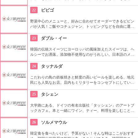
る人はチーズを入れるとまろやかになって食べやすいとか。締
めのポンクッパも美味しいと評判なので是非試してみて。日本
22
ビビゴ
語は通じない事が多いので、事前に準備を。
野菜中心のメニューと、好みに合わせてオーダーできるビビン
バが人気！ご飯やコチュジャン、トッピングなどを自由に選択
したり、追加ができます。お肉よりも野菜たっぷりで、まるで
サラダ丼のようなビビンバは身体にも良く、特に女性に人気で
23
ダブル・イー
す。
韓国の伝統スイーツにヨーロッパの風味加えたスイーツは、ヘ
ルシーでお洒落。添加物不使用なのがうれしい。日本語のメニ
ューも用意されている程日本人観光客にも人気。ドリンクのみ
テイクアウト可。
24
タッナルダ
こだわりの鳥の鉄板焼きと鮮度の高いビールを楽しめる、地元
民にも人気なお店。店内もミリタリーをコンセプトにしていて
面白い。ビールメーカーから「生ビールがおいしい店」として
認定を受けているのでビール好きのあなたには是非試してほし
25
タシェン
い。
大学路にある、ドイツの有名出版社「タッシェン」のアートブ
ックカフェ。本と一緒にワイン、ティー、料理を楽しむことが
できて人気。絶品の15種類のサンドイッチ、コーヒー、各種飲
み物を読書しながら至福のひと時をどうぞ。
26
ソルメマウル
韓定食を食べたいけど、予算がない！そんな時はここがおすす