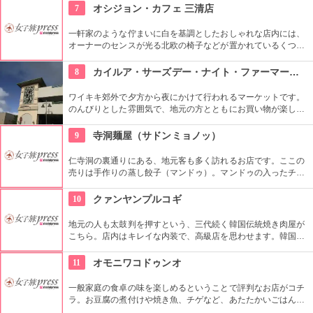
さんに支持されてきました。キムチは別添えです。朝ごはんや
7
オシジョン・カフェ 三清店
夜食にできそうですね。
一軒家のような佇まいに白を基調としたおしゃれな店内には、
オーナーのセンスが光る北欧の椅子などが置かれているくつろ
ぎ空間。スイーツやスコーンなどは毎日お店で手作りしてお
り、ラテアートを楽しめるコーヒーメニューも充実。旅行の合
8
カイルア・サーズデー・ナイト・ファーマーズ・マーケット
間にほっと一息つける場所です。
ワイキキ郊外で夕方から夜にかけて行われるマーケットです。
のんびりとした雰囲気で、地元の方とともにお買い物が楽しめ
ます。オーガニック野菜やフルーツ、焼きたてのパンなど、ハ
ワイ産のおいしいグルメが勢ぞろい。ちょうど、早めのディナ
9
寺洞麺屋（サドンミョノッ）
ーに利用できそうですね。
仁寺洞の裏通りにある、地元客も多く訪れるお店です。ここの
売りは手作りの蒸し餃子（マンドゥ）。マンドゥの入ったチョ
ンゴル（鍋）も人気です。ほかにも、海鮮チヂミやスンドゥブ
など、定番の韓国料理がそろっています。
10
クァンヤンプルコギ
地元の人も太鼓判を押すという、三代続く韓国伝統焼き肉屋が
こちら。店内はキレイな内装で、高級店を思わせます。韓国産
の和牛ロースが味わえる他、希少なお肉も食べる事ができるの
で試してみて。お肉だけでなく、つきだしや冷麺なども絶品。
11
オモニワコドゥンオ
一般家庭の食卓の味を楽しめるということで評判なお店がコチ
ラ。お豆腐の煮付けや焼き魚、チゲなど、あたたかいごはんと
一緒に頂ける定食は日本人の口にもぴったり。ごはんを石釜ご