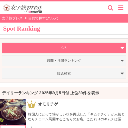
女子旅プレス
目的で探す(グルメ)
Spot Ranking
9/5
週間・月間ランキング
絞込検索
デイリーランキング 2025年9月5日付 上位30件を表示
オモリチゲ
1
韓国人にとって懐かしい味を再現した「キムチチゲ」が人気と
なりチェーン展開するこちらのお店。こだわりのキムチは厳選
素材だけを使用し熟成させており、独特の酸味が特徴。即席キ