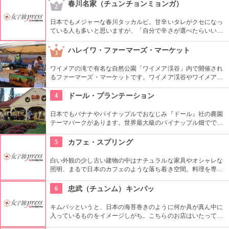
ムチ「ゴッチョリ」や、おこげを煮込んだ「ヌルンジ」、もち
春川名家（チュンチョンミョンガ）
2
ろん熟成キムチもセルフサービス食べ放題。
日本でもメジャーな春川タッカルビ。甘辛いタレがクセになっ
ている人も多いと思いますが、「自分で辛さが選べたらいいな
あ」と思うことがありませんか？こちらのお店は、好みの辛さ
を自分で調整することができます。そういったところも常連客
ハレイワ・ファーマーズ・マーケット
3
から愛されているのですね。
ワイメアの滝で有名な自然公園「ワイメア渓谷」内で開催され
るファーマーズ・マーケットです。ワイメア渓谷やワイメアの
滝で遊んでから訪れるのも楽しいかも。食べ物も飲み物も充実
していますので、おやつはもちろん、ディナーを楽しむのもア
4
ドール・プランテーション
リですね。
日本でもバナナやパイナップルでおなじみ『ドール』社の農園
テーマパークがあります。世界最大級のパイナップル畑ででき
た迷路やパイナップル・エキスプレスなど、大人も子供も楽し
めるアトラクションがあります。カワイイお土産もいっぱい。
5
カフェ・スプリング
白い外観の少し古い建物の中はナチュラルな家具やオシャレな
照明、まるで日本のカフェのような落ち着き空間。料理を専門
的に勉強したオーナーが作り出すホームメイドなメニューは、
どれもほっとする味わいのものばかり。
6
忠武（チュンム）キンパッ
キムパッというと、日本の海苔巻きのように何か具が真ん中に
入っているものをイメージしがち。こちらのお店はいたってシ
ンプル。具なし、女性が一口で食べられるサイズが多くのお客