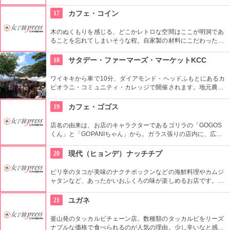
ス。良く当たると評判で今若い女性にも大人気です。
17
カフェ・コイン
木のぬくもりを感じる、どこかレトロな空間はここが明洞であ
ることを忘れてしまいそうな程。自家製の材料にこだわったカ
フェメニューを楽しむ事が出来る他、なんといっても店員さん
の「おもてなし」に驚くはず。接客の良さや、お味に、ここは
18
サタデー・ファーマーズ・マーケットKCC
ホテル？とため息がでてしまうかも。
ワイキキから車で10分、ダイアモンド・ヘッドふもとにあるカ
ピオラニ・コミュニティ・カレッジで開催されます。地元農家
お手製のグルメやオーガニック食品など、朝からあれもこれも
食べたくなっちゃいそう。ロコも観光客も多く集まる人気の朝
19
カフェ・ゴゴス
市なので、売り切れが発生するかも。なるべく早い時間に行っ
てみよう。
店名の由来は、お店のキャラクターであるゴリラの「GOGOS
くん」と「GOPANIちゃん」から。ガラス張りの店内に、広々
としたテラス席もご用意。手作りのビックサイズハンバーガー
や生のフルーツを使ったミックスジュースなど、ヘルシーで満
20
現代（ヒョンデ）ナッチチプ
足なメニューが豊富なので、友達や家族、恋人と楽しい時間を
過ごせます。
ピリ辛のタコが美味のナクチポックンなどの海鮮料理やカムジ
ャタンなど、あったかいおふくろの味が楽しめるお店です。お
ばあちゃん秘伝のソースがおいしさの秘密で、お料理と一緒に
ご飯も止まらなくなってしまいそうです。
21
ユガネ
釜山発のタッカルビチェーン店。数種類のタッカルビをリーズ
ナブルな価格で食べられるのが人気の理由。少し辛いなと感じ