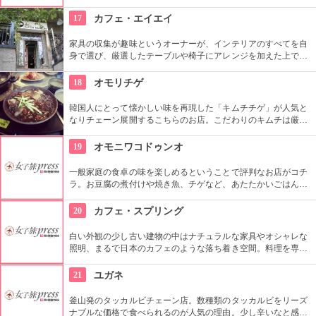
としたテラス席もご用意。手作りのビックサイズハンバーガー
や生のフルーツを使ったミックスジュースなど、ヘルシーで満
17
カフェ・エイエイ
足なメニューが豊富なので、友達や家族、恋人と楽しい時間を
過ごせます。
家具の収集が趣味というオーナーが、インテリアのすべてを自
身で選び、厳選したテーブルや椅子にアレンジを加えた上で店
内に配置するというこだわり。地下にはインテリアショップも
併設しています。そんな広くオシャレな店内ではコーヒーやス
18
オモリチゲ
イーツ、サンドイッチなども頂けます。
韓国人にとって懐かしい味を再現した「キムチチゲ」が人気と
なりチェーン展開するこちらのお店。こだわりのキムチは厳選
素材だけを使用し熟成させており、独特の酸味が特徴。即席キ
ムチ「ゴッチョリ」や、おこげを煮込んだ「ヌルンジ」、もち
19
オモニワコドゥンオ
ろん熟成キムチもセルフサービス食べ放題。
一般家庭の食卓の味を楽しめるということで評判なお店がコチ
ラ。お豆腐の煮付けや焼き魚、チゲなど、あたたかいごはんと
一緒に頂ける定食は日本人の口にもぴったり。ごはんを石釜ご
飯に変更する事も出来ます。どこか懐かしい店内に、韓国のお
20
カフェ・スプリング
家にお邪魔しているような雰囲気もGood。
白い外観の少し古い建物の中はナチュラルな家具やオシャレな
照明、まるで日本のカフェのような落ち着き空間。料理を専門
的に勉強したオーナーが作り出すホームメイドなメニューは、
どれもほっとする味わいのものばかり。
21
ユガネ
釜山発のタッカルビチェーン店。数種類のタッカルビをリーズ
ナブルな価格で食べられるのが人気の理由。少し辛いなと感じ