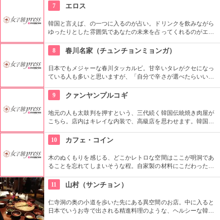
していますので、おやつはもちろん、ディナーを楽しむのもア
7
エロス
リですね。
韓国と言えば、の一つに入るのが占い。ドリンクを飲みながら
ゆったりとした雰囲気であなたの未来を占ってくれるのがエロ
ス。良く当たると評判で今若い女性にも大人気です。
8
春川名家（チュンチョンミョンガ）
日本でもメジャーな春川タッカルビ。甘辛いタレがクセになっ
ている人も多いと思いますが、「自分で辛さが選べたらいいな
あ」と思うことがありませんか？こちらのお店は、好みの辛さ
を自分で調整することができます。そういったところも常連客
9
クァンヤンプルコギ
から愛されているのですね。
地元の人も太鼓判を押すという、三代続く韓国伝統焼き肉屋が
こちら。店内はキレイな内装で、高級店を思わせます。韓国産
の和牛ロースが味わえる他、希少なお肉も食べる事ができるの
で試してみて。お肉だけでなく、つきだしや冷麺なども絶品。
10
カフェ・コイン
木のぬくもりを感じる、どこかレトロな空間はここが明洞であ
ることを忘れてしまいそうな程。自家製の材料にこだわったカ
フェメニューを楽しむ事が出来る他、なんといっても店員さん
の「おもてなし」に驚くはず。接客の良さや、お味に、ここは
11
山村（サンチョン）
ホテル？とため息がでてしまうかも。
仁寺洞の奥の小道を歩いた先にある異空間のお店。中に入ると
日本でいうお寺で出される精進料理のような、ヘルシーな韓定
食をいただくことができます。夜はショータイムもあり、美し