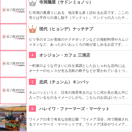
ワイ産のおいしいグルメが勢ぞろい。ちょうど、早めのディナ
寺洞麺屋（サドンミョノッ）
2
ーに利用できそうですね。
仁寺洞の裏通りにある、地元客も多く訪れるお店です。ここの
売りは手作りの蒸し餃子（マンドゥ）。マンドゥの入ったチョ
ンゴル（鍋）も人気です。ほかにも、海鮮チヂミやスンドゥブ
など、定番の韓国料理がそろっています。
現代（ヒョンデ）ナッチチプ
3
ピリ辛のタコが美味のナクチポックンなどの海鮮料理やカムジ
ャタンなど、あったかいおふくろの味が楽しめるお店です。お
ばあちゃん秘伝のソースがおいしさの秘密で、お料理と一緒に
ご飯も止まらなくなってしまいそうです。
4
オシジョン・カフェ 三清店
一軒家のような佇まいに白を基調としたおしゃれな店内には、
オーナーのセンスが光る北欧の椅子などが置かれているくつろ
ぎ空間。スイーツやスコーンなどは毎日お店で手作りしてお
り、ラテアートを楽しめるコーヒーメニューも充実。旅行の合
5
忠武（チュンム）キンパッ
間にほっと一息つける場所です。
キムパッというと、日本の海苔巻きのように何か具が真ん中に
入っているものをイメージしがち。こちらのお店はいたってシ
ンプル。具なし、女性が一口で食べられるサイズが多くのお客
さんに支持されてきました。キムチは別添えです。朝ごはんや
6
ハレイワ・ファーマーズ・マーケット
夜食にできそうですね。
ワイメアの滝で有名な自然公園「ワイメア渓谷」内で開催され
るファーマーズ・マーケットです。ワイメア渓谷やワイメアの
滝で遊んでから訪れるのも楽しいかも。食べ物も飲み物も充実