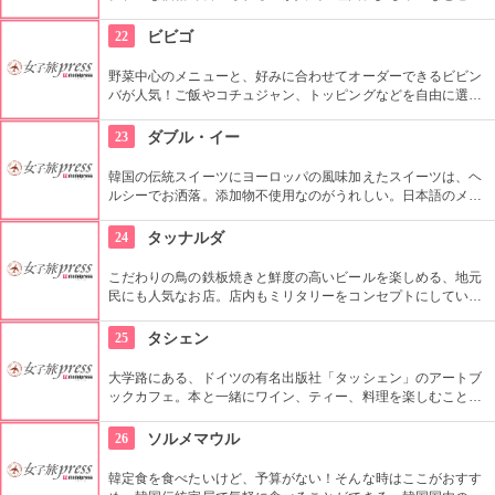
る人はチーズを入れるとまろやかになって食べやすいとか。締
めのポンクッパも美味しいと評判なので是非試してみて。日本
22
ビビゴ
語は通じない事が多いので、事前に準備を。
野菜中心のメニューと、好みに合わせてオーダーできるビビン
バが人気！ご飯やコチュジャン、トッピングなどを自由に選択
したり、追加ができます。お肉よりも野菜たっぷりで、まるで
サラダ丼のようなビビンバは身体にも良く、特に女性に人気で
23
ダブル・イー
す。
韓国の伝統スイーツにヨーロッパの風味加えたスイーツは、ヘ
ルシーでお洒落。添加物不使用なのがうれしい。日本語のメニ
ューも用意されている程日本人観光客にも人気。ドリンクのみ
テイクアウト可。
24
タッナルダ
こだわりの鳥の鉄板焼きと鮮度の高いビールを楽しめる、地元
民にも人気なお店。店内もミリタリーをコンセプトにしていて
面白い。ビールメーカーから「生ビールがおいしい店」として
認定を受けているのでビール好きのあなたには是非試してほし
25
タシェン
い。
大学路にある、ドイツの有名出版社「タッシェン」のアートブ
ックカフェ。本と一緒にワイン、ティー、料理を楽しむことが
できて人気。絶品の15種類のサンドイッチ、コーヒー、各種飲
み物を読書しながら至福のひと時をどうぞ。
26
ソルメマウル
韓定食を食べたいけど、予算がない！そんな時はここがおすす