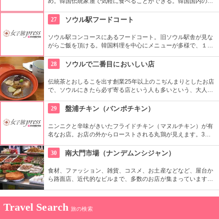
め。韓国伝統家屋で気軽に食べることができる。韓国国内の新
聞や雑誌などでも紹介されただけあってランチタイムには平日
でも地元の人たちで大人気なので、ランチタイムは避けたほう
27
ソウル駅フードコート
が無難かも。
ソウル駅コンコースにあるフードコート。旧ソウル駅舎が見な
がらご飯を頂ける。韓国料理を中心にメニューが多様で、１人
でも大勢でもそれぞれ好きなメニューを選んで一緒に食べられ
るのがフードコートのいいところ。もちろんおひとり様ご飯に
28
ソウルで二番目においしい店
もってこい。
伝統茶とおしるこを出す創業25年以上のこぢんまりとしたお店
で、ソウルにきたら必ず寄る店という人も多いという、大人気
店。日本のおしるこよりも甘さ控えでシナモンのスパイスが聞
いた味は、クセになりそう。テイクアウトも可能です。
29
盤浦チキン（バンポチキン）
ニンニクと辛味がきいたフライドチキン（マヌルチキン）が有
名なお店。お店の外からローストされる丸鶏が見えます。3時
間ローストしてから揚げる、手間隙かけたチキンは生おろしニ
ンニクソースがきいています。昼も夜も、地元客が多く集まり
30
南大門市場（ナンデムンシジャン）
ます。
食材、ファッション、雑貨、コスメ、お土産などなど、屋台か
ら路面店、近代的なビルまで、多数のお店が集まっています。
600年ほどの歴史があり、ソウルで最も古い市場です。狭い路
地は常に買い物客であふれかえり、賑やかな空間が溢れます。
Travel Search
旅の検索