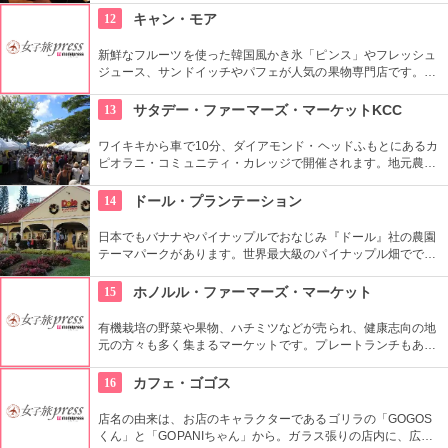
い民族衣装を着た人が伝統芸能を披露します。お食事と一緒に
12
キャン・モア
楽しめます。
新鮮なフルーツを使った韓国風かき氷「ピンス」やフレッシュ
ジュース、サンドイッチやパフェが人気の果物専門店です。メ
ルヘンな内装で統一された店内はいつも満席で大人気！一年中
美味しいスイーツを食べられるお店です。
13
サタデー・ファーマーズ・マーケットKCC
ワイキキから車で10分、ダイアモンド・ヘッドふもとにあるカ
ピオラニ・コミュニティ・カレッジで開催されます。地元農家
お手製のグルメやオーガニック食品など、朝からあれもこれも
食べたくなっちゃいそう。ロコも観光客も多く集まる人気の朝
14
ドール・プランテーション
市なので、売り切れが発生するかも。なるべく早い時間に行っ
てみよう。
日本でもバナナやパイナップルでおなじみ『ドール』社の農園
テーマパークがあります。世界最大級のパイナップル畑ででき
た迷路やパイナップル・エキスプレスなど、大人も子供も楽し
めるアトラクションがあります。カワイイお土産もいっぱい。
15
ホノルル・ファーマーズ・マーケット
有機栽培の野菜や果物、ハチミツなどが売られ、健康志向の地
元の方々も多く集まるマーケットです。プレートランチもあり
ますので、ここでディナーをいただいても楽しいし、何か買い
込んで宿でいただくのもいいですね。
16
カフェ・ゴゴス
店名の由来は、お店のキャラクターであるゴリラの「GOGOS
くん」と「GOPANIちゃん」から。ガラス張りの店内に、広々