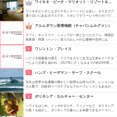
や中の吹き抜け、インテリアも見ごたえあります。
ワイキキ・ビーチ・マリオット・リゾート＆スパ
2
ワイキキビーチにもダイヤモンドヘッドにも近い、カラカウア
通り沿いにあるホテルです。リボンフラワーレイ作りやハワイ
アンキルト作りのハワイカルチャーのレッスンも好評です。ハ
ワイアンキルトの巨匠が作ったキルト型も買うことができま
アルムダウン茶博物館（チャバンムルグァン）
3
す。
カフェ、ギャラリー、ショップが一体となったカフェ。韓国伝
統家屋・韓屋（ハノッ）造りのおしゃれな建物や店内には、ま
さにお茶の博物館だけあり、世界各国からの陶器やお茶が並
び、優雅な気分でお茶を味わえます。ギャラリーは入場無料な
4
ワシントン・プレイス
ので、カフェでお茶を飲まない人も観覧できます。
ハワイ王朝最後の国王・リリウオカラニ女王は王座をクーデタ
ーにより王座を追われ、1917年に亡くなるまでの約25年間、
この邸宅で暮らしていました。「アロハオエ」を作曲した音楽
に才能のあった女性。ピアノやギターの展示品も見ることがで
5
ハンズ・ヒーデマン・サーフ・スクール
きます。
先生は世界大会優勝の輝かしい経歴をお持ちの方。レッスンは
少人数で、比較的リーズナブルなグループレッスンもあるが、
1対1でしっかりと学べるプライベートレッスンもあります。初
心者の方も基本動作からきちんと学んで、いざ海へ！
6
ポリネシア・カルチャー・センター
ハワイをはじめ、トンガやタヒチ、フィジーなど、ポリネシア
の島々を紹介し、ポリネシアの暮らしを体験できるテーマパー
クです。園内ではショーを見たり、火おこしやフラダンスなど