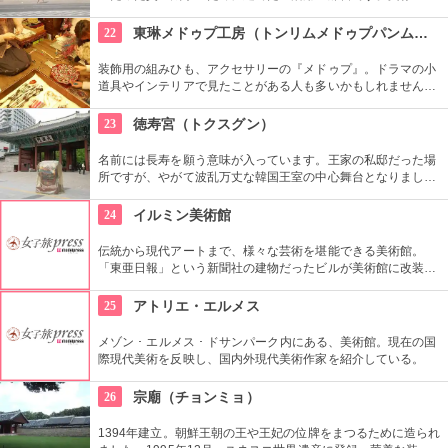
長の役で焼失しましたが、1616年に再建されました。豊かな自
然に囲まれた環境の中にあり、鮮やかな赤い柱の建物が印象的
22
東琳メドゥプ工房（トンリムメドゥプパンムルグァン）
です。
装飾用の組みひも、アクセサリーの『メドゥプ』。ドラマの小
道具やインテリアで見たことがある人も多いかもしれません
ね。こちらでは、間近で見られるだけではなく、ストラップ作
りなど製作体験もできます。見てたのしい、作って楽しい工房
23
徳寿宮（トクスグン）
です。
名前には長寿を願う意味が入っています。王家の私邸だった場
所ですが、やがて波乱万丈な韓国王室の中心舞台となりまし
た。西洋スタイルの石造殿は韓国初のルネッサンス様式。西洋
のスタイルと東洋のスタイルがミックスされた面白い造りとな
24
イルミン美術館
っています。
伝統から現代アートまで、様々な芸術を堪能できる美術館。
「東亜日報」という新聞社の建物だったビルが美術館に改装。
ソウル市の有形文化財に指定された威厳を感じる建物です。買
い物や散歩の合間にたまには美術鑑賞の時間を取り入れてみる
25
アトリエ・エルメス
のもいかがでしょう。
メゾン ･ エルメス ･ ドサンパーク内にある、美術館。現在の国
際現代美術を反映し、国内外現代美術作家を紹介している。
26
宗廟（チョンミョ）
1394年建立。朝鮮王朝の王や王妃の位牌をまつるために造られ