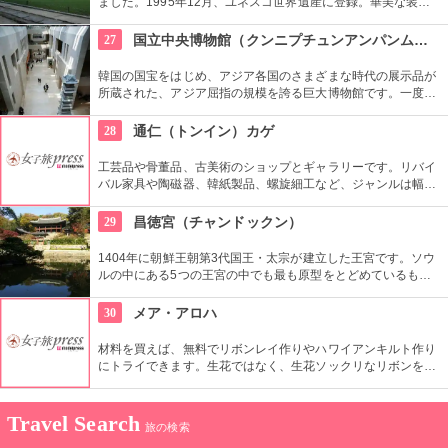
ました。1995年12月、ユネスコ世界遺産に登録。華美な装飾
を省き、正面が水平に長く続くシンプルな建築は儒教の影響が
強く出ているもの。西洋でも見られない珍しいものです。
27
国立中央博物館（クンニプチュンアンパンムルグァン）
韓国の国宝をはじめ、アジア各国のさまざまな時代の展示品が
所蔵された、アジア屈指の規模を誇る巨大博物館です。一度に
見るよりも、館内のフードコートや休憩所で休みながらをおす
すめします。周辺は庭園や植物園もあり、1日中楽しめます。
28
通仁（トンイン）カゲ
工芸品や骨董品、古美術のショップとギャラリーです。リバイ
バル家具や陶磁器、韓紙製品、螺旋細工など、ジャンルは幅広
く。韓国の伝統文化を伝えながら、現代の好みや生活文化に合
う作品や商品を見ることができます。
29
昌徳宮（チャンドックン）
1404年に朝鮮王朝第3代国王・太宗が建立した王宮です。ソウ
ルの中にある5つの王宮の中でも最も原型をとどめているもの
とされ、世界文化遺産にも登録されています。景福宮が豊臣秀
吉によって消失されてから再建までの270年間、王宮として使
30
メア・アロハ
用されました。
材料を買えば、無料でリボンレイ作りやハワイアンキルト作り
にトライできます。生花ではなく、生花ソックリなリボンを使
ったレイはいつまでも楽しめます。心をこめて作った作品をお
土産に持って帰れるなんて、ステキですよね。
Travel Search
旅の検索