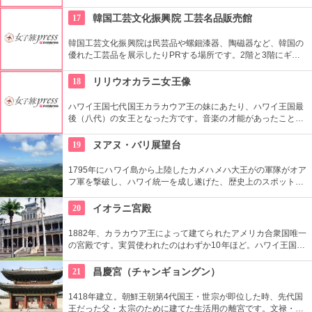
ットスーツまでなんでも相談できる専門店。 ボードのレンタル
や保管も行っています。
17
韓国工芸文化振興院 工芸名品販売館
韓国工芸文化振興院は民芸品や螺鈿漆器、陶磁器など、韓国の
優れた工芸品を展示したりPRする場所です。2階と3階にギャ
ラリーがあり、1階に販売コーナーの工芸名品販売館がありま
す。美しく、かつ実用性のある商品が売られています。
18
リリウオカラニ女王像
ハワイ王国七代国王カラカウア王の妹にあたり、ハワイ王国最
後（八代）の女王となった方です。音楽の才能があったことで
も有名で、『アロハオエ』を作曲しました。日本でもその優し
いメロディーが親しまれていますね。
19
ヌアヌ・バリ展望台
1795年にハワイ島から上陸したカメハメハ大王がの軍隊がオア
フ軍を撃破し、ハワイ統一を成し遂げた、歴史上のスポットで
もあります。切り立つ断崖高さ900メートルにものぼり、ここ
から広がる絶景は感動モノ。海から吹く風は強烈です。
20
イオラニ宮殿
1882年、カラカウア王によって建てられたアメリカ合衆国唯一
の宮殿です。実質使われたのはわずか10年ほど。ハワイ王国滅
亡後は、75年ほど新政府の行政部の事務所として使われ、修復
を経て一般公開されました。豪華絢爛な調度品は当時の4割程
21
昌慶宮（チャンギョングン）
度の数だとか。
1418年建立。朝鮮王朝第4代国王・世宗が即位した時、先代国
王だった父・太宗のために建てた生活用の離宮です。文禄・慶