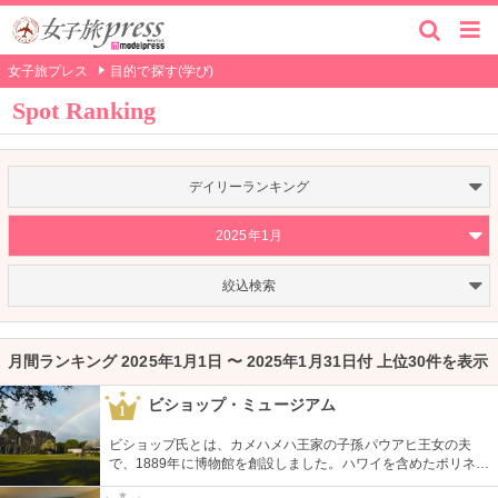
女子旅プレス
目的で探す(学び)
Spot Ranking
デイリーランキング
2025年1月
絞込検索
月間ランキング 2025年1月1日 〜 2025年1月31日付 上位30件を表示
ビショップ・ミュージアム
1
ビショップ氏とは、カメハメハ王家の子孫パウアヒ王女の夫
で、1889年に博物館を創設しました。ハワイを含めたポリネシ
ア文化圏の工芸品、写真、文献などが展示されています。建物