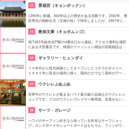
やフラなどの“授業”もあります。“卒業”時の達成感は一緒の思い
12
景福宮（キョンボックン）
出になりそうですね。
1395年に創建。600年以上の歴史がある宮殿です。1592年、豊
臣秀吉の朝鮮出兵（文禄の役）で焼失しましたが、1867年に再
建。その後日韓合併などで一部が破壊されるなど数奇な歴史を
重ねましたが、もとの姿に戻そうという動きが現在まで続いて
13
教保文庫（キョボムンゴ）
います。
地下鉄5号線光化門駅の4番出口から連結。アクセス便利な場所
にある大型書店です。韓国のファッション雑誌や芸能雑誌はも
ちろんのこと、語学学習用の本や電子辞書もあります。本格的
に韓国語を学びたい人もここに寄ってみては。
14
ギャラリー・ヒュンダイ
７０年代から現代画廊としてオープンしたコチラのギャリー。
１９９５年に現在の場所に移り、国内だけでなく国外のアーテ
ィストの作品を展示しています。有望な新進作家達の作品を展
示できるスペースを設け、モダン美術の流れを感じる事が出来
15
ウクレレぷあぷあ
る、国内最高のギャラリーとしての評価も。
世界中のウクレレが集まるハワイ最大級の品揃えのウクレレシ
ョップです。プロのウクレレプレイヤー御用達。見逃せないの
は毎日、無料のレッスンを行っていること。1曲弾けるように
なるまで教えてくれるなんて、かなり太っ腹じゃないですか。
16
サーフ・ガレージ
ハワイのサーフィン好きなら知っている有名なサーフショッ
プ。ロングボードやショートボードはもちろん、フィンやウェ