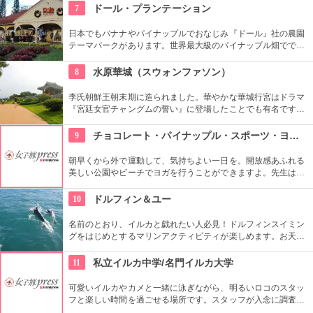
の体験ができます。半日かけてじっくり楽しめます。
7
ドール・プランテーション
日本でもバナナやパイナップルでおなじみ『ドール』社の農園
テーマパークがあります。世界最大級のパイナップル畑ででき
た迷路やパイナップル・エキスプレスなど、大人も子供も楽し
めるアトラクションがあります。カワイイお土産もいっぱい。
8
水原華城（スウォンファソン）
李氏朝鮮王朝末期に造られました。華やかな華城行宮はドラマ
『宮廷女官チャングムの誓い』に登場したことでも有名です。
万里の長城を思い出す全長5.7kmの城郭の見所です。2時間半く
らいかけて歩いて回ることもできますが、専用の列車で回るこ
9
チョコレート・パイナップル・スポーツ・ヨガ・スタジオ
ともできます。
朝早くから外で運動して、気持ちよい一日を。開放感あふれる
美しい公園やビーチでヨガを行うことができますよ。先生は日
本語もOKです。毎週水曜日の夕方、ワイキキビーチウォークの
芝生エリアで無料のヨガレッスンも行っているので、初心者は
10
ドルフィン＆ユー
コチラもぜひ。
名前のとおり、イルカと戯れたい人必見！ドルフィンスイミン
グをはじめとするマリンアクティビティが楽しめます。お天気
によってコースを変えてくれるので、イルカに会える確率も高
いそう。バーベキューやフラ、ウクレレ演奏など、嬉しいおも
11
私立イルカ中学/名門イルカ大学
てなしも。
可愛いイルカやカメと一緒に泳ぎながら、明るいロコのスタッ
フと楽しい時間を過ごせる場所です。スタッフが入念に調査す
るため、イルカ遭遇率の高さも評判。マリンスポーツやダンス