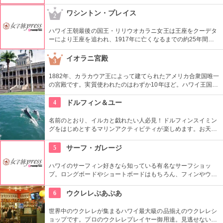
ラリーがあり、1階に販売コーナーの工芸名品販売館がありま
す。美しく、かつ実用性のある商品が売られています。
ワシントン・プレイス
2
ハワイ王朝最後の国王・リリウオカラニ女王は王座をクーデタ
ーにより王座を追われ、1917年に亡くなるまでの約25年間、
この邸宅で暮らしていました。「アロハオエ」を作曲した音楽
に才能のあった女性。ピアノやギターの展示品も見ることがで
イオラニ宮殿
3
きます。
1882年、カラカウア王によって建てられたアメリカ合衆国唯一
の宮殿です。実質使われたのはわずか10年ほど。ハワイ王国滅
亡後は、75年ほど新政府の行政部の事務所として使われ、修復
を経て一般公開されました。豪華絢爛な調度品は当時の4割程
4
ドルフィン＆ユー
度の数だとか。
名前のとおり、イルカと戯れたい人必見！ドルフィンスイミン
グをはじめとするマリンアクティビティが楽しめます。お天気
によってコースを変えてくれるので、イルカに会える確率も高
いそう。バーベキューやフラ、ウクレレ演奏など、嬉しいおも
5
サーフ・ガレージ
てなしも。
ハワイのサーフィン好きなら知っている有名なサーフショッ
プ。ロングボードやショートボードはもちろん、フィンやウェ
ットスーツまでなんでも相談できる専門店。 ボードのレンタル
や保管も行っています。
6
ウクレレぷあぷあ
世界中のウクレレが集まるハワイ最大級の品揃えのウクレレシ
ョップです。プロのウクレレプレイヤー御用達。見逃せないの