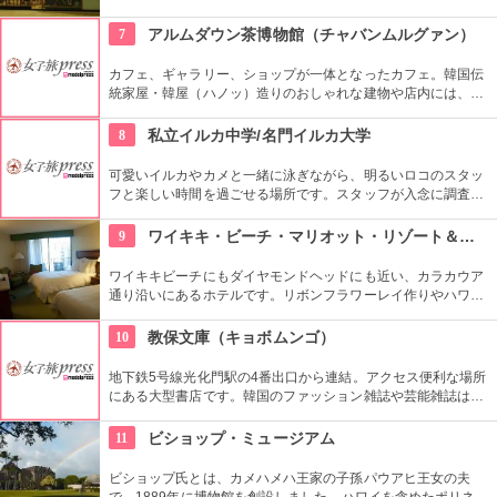
は毎日、無料のレッスンを行っていること。1曲弾けるように
なるまで教えてくれるなんて、かなり太っ腹じゃないですか。
7
アルムダウン茶博物館（チャバンムルグァン）
カフェ、ギャラリー、ショップが一体となったカフェ。韓国伝
統家屋・韓屋（ハノッ）造りのおしゃれな建物や店内には、ま
さにお茶の博物館だけあり、世界各国からの陶器やお茶が並
び、優雅な気分でお茶を味わえます。ギャラリーは入場無料な
8
私立イルカ中学/名門イルカ大学
ので、カフェでお茶を飲まない人も観覧できます。
可愛いイルカやカメと一緒に泳ぎながら、明るいロコのスタッ
フと楽しい時間を過ごせる場所です。スタッフが入念に調査す
るため、イルカ遭遇率の高さも評判。マリンスポーツやダンス
やフラなどの“授業”もあります。“卒業”時の達成感は一緒の思い
9
ワイキキ・ビーチ・マリオット・リゾート＆スパ
出になりそうですね。
ワイキキビーチにもダイヤモンドヘッドにも近い、カラカウア
通り沿いにあるホテルです。リボンフラワーレイ作りやハワイ
アンキルト作りのハワイカルチャーのレッスンも好評です。ハ
ワイアンキルトの巨匠が作ったキルト型も買うことができま
10
教保文庫（キョボムンゴ）
す。
地下鉄5号線光化門駅の4番出口から連結。アクセス便利な場所
にある大型書店です。韓国のファッション雑誌や芸能雑誌はも
ちろんのこと、語学学習用の本や電子辞書もあります。本格的
に韓国語を学びたい人もここに寄ってみては。
11
ビショップ・ミュージアム
ビショップ氏とは、カメハメハ王家の子孫パウアヒ王女の夫
で、1889年に博物館を創設しました。ハワイを含めたポリネシ