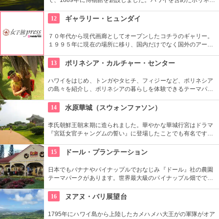
ア文化圏の工芸品、写真、文献などが展示されています。建物
や中の吹き抜け、インテリアも見ごたえあります。
12
ギャラリー・ヒュンダイ
７０年代から現代画廊としてオープンしたコチラのギャリー。
１９９５年に現在の場所に移り、国内だけでなく国外のアーテ
ィストの作品を展示しています。有望な新進作家達の作品を展
示できるスペースを設け、モダン美術の流れを感じる事が出来
13
ポリネシア・カルチャー・センター
る、国内最高のギャラリーとしての評価も。
ハワイをはじめ、トンガやタヒチ、フィジーなど、ポリネシア
の島々を紹介し、ポリネシアの暮らしを体験できるテーマパー
クです。園内ではショーを見たり、火おこしやフラダンスなど
の体験ができます。半日かけてじっくり楽しめます。
14
水原華城（スウォンファソン）
李氏朝鮮王朝末期に造られました。華やかな華城行宮はドラマ
『宮廷女官チャングムの誓い』に登場したことでも有名です。
万里の長城を思い出す全長5.7kmの城郭の見所です。2時間半く
らいかけて歩いて回ることもできますが、専用の列車で回るこ
15
ドール・プランテーション
ともできます。
日本でもバナナやパイナップルでおなじみ『ドール』社の農園
テーマパークがあります。世界最大級のパイナップル畑ででき
た迷路やパイナップル・エキスプレスなど、大人も子供も楽し
めるアトラクションがあります。カワイイお土産もいっぱい。
16
ヌアヌ・バリ展望台
1795年にハワイ島から上陸したカメハメハ大王がの軍隊がオア