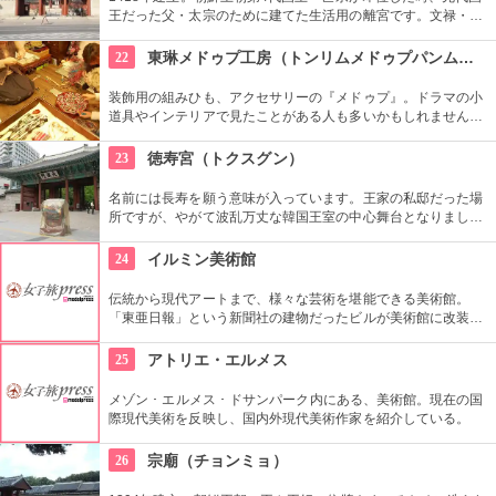
王だった父・太宗のために建てた生活用の離宮です。文禄・慶
長の役で焼失しましたが、1616年に再建されました。豊かな自
然に囲まれた環境の中にあり、鮮やかな赤い柱の建物が印象的
22
東琳メドゥプ工房（トンリムメドゥプパンムルグァン）
です。
装飾用の組みひも、アクセサリーの『メドゥプ』。ドラマの小
道具やインテリアで見たことがある人も多いかもしれません
ね。こちらでは、間近で見られるだけではなく、ストラップ作
りなど製作体験もできます。見てたのしい、作って楽しい工房
23
徳寿宮（トクスグン）
です。
名前には長寿を願う意味が入っています。王家の私邸だった場
所ですが、やがて波乱万丈な韓国王室の中心舞台となりまし
た。西洋スタイルの石造殿は韓国初のルネッサンス様式。西洋
のスタイルと東洋のスタイルがミックスされた面白い造りとな
24
イルミン美術館
っています。
伝統から現代アートまで、様々な芸術を堪能できる美術館。
「東亜日報」という新聞社の建物だったビルが美術館に改装。
ソウル市の有形文化財に指定された威厳を感じる建物です。買
い物や散歩の合間にたまには美術鑑賞の時間を取り入れてみる
25
アトリエ・エルメス
のもいかがでしょう。
メゾン ･ エルメス ･ ドサンパーク内にある、美術館。現在の国
際現代美術を反映し、国内外現代美術作家を紹介している。
26
宗廟（チョンミョ）