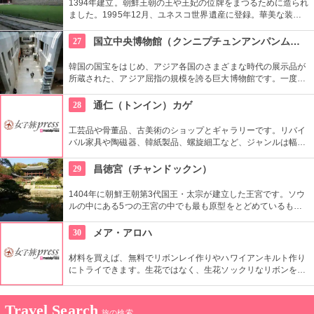
1394年建立。朝鮮王朝の王や王妃の位牌をまつるために造られ
ました。1995年12月、ユネスコ世界遺産に登録。華美な装飾
を省き、正面が水平に長く続くシンプルな建築は儒教の影響が
強く出ているもの。西洋でも見られない珍しいものです。
27
国立中央博物館（クンニプチュンアンパンムルグァン）
韓国の国宝をはじめ、アジア各国のさまざまな時代の展示品が
所蔵された、アジア屈指の規模を誇る巨大博物館です。一度に
見るよりも、館内のフードコートや休憩所で休みながらをおす
すめします。周辺は庭園や植物園もあり、1日中楽しめます。
28
通仁（トンイン）カゲ
工芸品や骨董品、古美術のショップとギャラリーです。リバイ
バル家具や陶磁器、韓紙製品、螺旋細工など、ジャンルは幅広
く。韓国の伝統文化を伝えながら、現代の好みや生活文化に合
う作品や商品を見ることができます。
29
昌徳宮（チャンドックン）
1404年に朝鮮王朝第3代国王・太宗が建立した王宮です。ソウ
ルの中にある5つの王宮の中でも最も原型をとどめているもの
とされ、世界文化遺産にも登録されています。景福宮が豊臣秀
吉によって消失されてから再建までの270年間、王宮として使
30
メア・アロハ
用されました。
材料を買えば、無料でリボンレイ作りやハワイアンキルト作り
にトライできます。生花ではなく、生花ソックリなリボンを使
ったレイはいつまでも楽しめます。心をこめて作った作品をお
土産に持って帰れるなんて、ステキですよね。
Travel Search
旅の検索