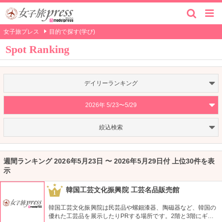
女子旅プレス
目的で探す(学び)
Spot Ranking
デイリーランキング
2026年 5/23〜5/29
絞込検索
週間ランキング 2026年5月23日 〜 2026年5月29日付 上位30件を表
示
韓国工芸文化振興院 工芸名品販売館
1
韓国工芸文化振興院は民芸品や螺鈿漆器、陶磁器など、韓国の
優れた工芸品を展示したりPRする場所です。2階と3階にギャ