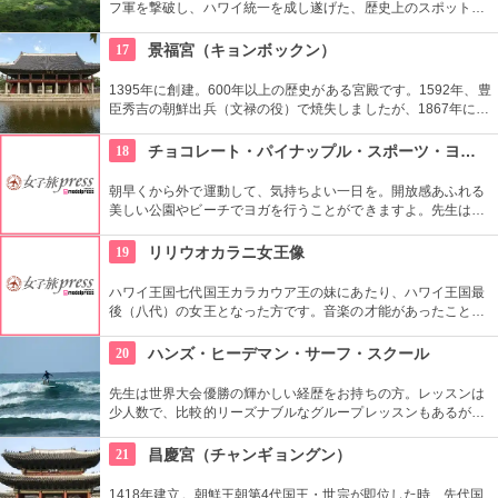
フ軍を撃破し、ハワイ統一を成し遂げた、歴史上のスポットで
もあります。切り立つ断崖高さ900メートルにものぼり、ここ
から広がる絶景は感動モノ。海から吹く風は強烈です。
17
景福宮（キョンボックン）
1395年に創建。600年以上の歴史がある宮殿です。1592年、豊
臣秀吉の朝鮮出兵（文禄の役）で焼失しましたが、1867年に再
建。その後日韓合併などで一部が破壊されるなど数奇な歴史を
重ねましたが、もとの姿に戻そうという動きが現在まで続いて
18
チョコレート・パイナップル・スポーツ・ヨガ・スタジオ
います。
朝早くから外で運動して、気持ちよい一日を。開放感あふれる
美しい公園やビーチでヨガを行うことができますよ。先生は日
本語もOKです。毎週水曜日の夕方、ワイキキビーチウォークの
芝生エリアで無料のヨガレッスンも行っているので、初心者は
19
リリウオカラニ女王像
コチラもぜひ。
ハワイ王国七代国王カラカウア王の妹にあたり、ハワイ王国最
後（八代）の女王となった方です。音楽の才能があったことで
も有名で、『アロハオエ』を作曲しました。日本でもその優し
いメロディーが親しまれていますね。
20
ハンズ・ヒーデマン・サーフ・スクール
先生は世界大会優勝の輝かしい経歴をお持ちの方。レッスンは
少人数で、比較的リーズナブルなグループレッスンもあるが、
1対1でしっかりと学べるプライベートレッスンもあります。初
心者の方も基本動作からきちんと学んで、いざ海へ！
21
昌慶宮（チャンギョングン）
1418年建立。朝鮮王朝第4代国王・世宗が即位した時、先代国