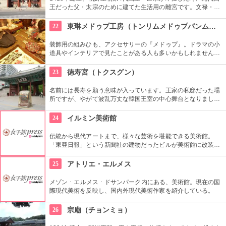
王だった父・太宗のために建てた生活用の離宮です。文禄・慶
長の役で焼失しましたが、1616年に再建されました。豊かな自
然に囲まれた環境の中にあり、鮮やかな赤い柱の建物が印象的
22
東琳メドゥプ工房（トンリムメドゥプパンムルグァン）
です。
装飾用の組みひも、アクセサリーの『メドゥプ』。ドラマの小
道具やインテリアで見たことがある人も多いかもしれません
ね。こちらでは、間近で見られるだけではなく、ストラップ作
りなど製作体験もできます。見てたのしい、作って楽しい工房
23
徳寿宮（トクスグン）
です。
名前には長寿を願う意味が入っています。王家の私邸だった場
所ですが、やがて波乱万丈な韓国王室の中心舞台となりまし
た。西洋スタイルの石造殿は韓国初のルネッサンス様式。西洋
のスタイルと東洋のスタイルがミックスされた面白い造りとな
24
イルミン美術館
っています。
伝統から現代アートまで、様々な芸術を堪能できる美術館。
「東亜日報」という新聞社の建物だったビルが美術館に改装。
ソウル市の有形文化財に指定された威厳を感じる建物です。買
い物や散歩の合間にたまには美術鑑賞の時間を取り入れてみる
25
アトリエ・エルメス
のもいかがでしょう。
メゾン ･ エルメス ･ ドサンパーク内にある、美術館。現在の国
際現代美術を反映し、国内外現代美術作家を紹介している。
26
宗廟（チョンミョ）