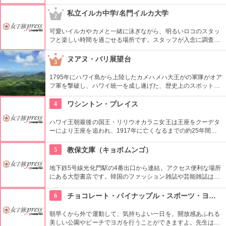
ットスーツまでなんでも相談できる専門店。 ボードのレンタル
や保管も行っています。
私立イルカ中学/名門イルカ大学
2
可愛いイルカやカメと一緒に泳ぎながら、明るいロコのスタッ
フと楽しい時間を過ごせる場所です。スタッフが入念に調査す
るため、イルカ遭遇率の高さも評判。マリンスポーツやダンス
やフラなどの“授業”もあります。“卒業”時の達成感は一緒の思い
ヌアヌ・バリ展望台
3
出になりそうですね。
1795年にハワイ島から上陸したカメハメハ大王がの軍隊がオア
フ軍を撃破し、ハワイ統一を成し遂げた、歴史上のスポットで
もあります。切り立つ断崖高さ900メートルにものぼり、ここ
から広がる絶景は感動モノ。海から吹く風は強烈です。
4
ワシントン・プレイス
ハワイ王朝最後の国王・リリウオカラニ女王は王座をクーデタ
ーにより王座を追われ、1917年に亡くなるまでの約25年間、
この邸宅で暮らしていました。「アロハオエ」を作曲した音楽
に才能のあった女性。ピアノやギターの展示品も見ることがで
5
教保文庫（キョボムンゴ）
きます。
地下鉄5号線光化門駅の4番出口から連結。アクセス便利な場所
にある大型書店です。韓国のファッション雑誌や芸能雑誌はも
ちろんのこと、語学学習用の本や電子辞書もあります。本格的
に韓国語を学びたい人もここに寄ってみては。
6
チョコレート・パイナップル・スポーツ・ヨガ・スタジオ
朝早くから外で運動して、気持ちよい一日を。開放感あふれる
美しい公園やビーチでヨガを行うことができますよ。先生は日