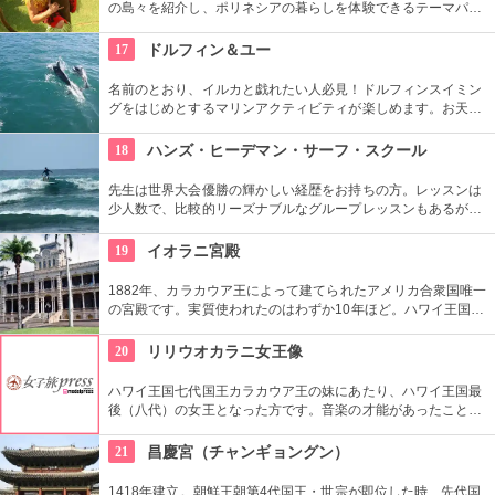
の島々を紹介し、ポリネシアの暮らしを体験できるテーマパー
クです。園内ではショーを見たり、火おこしやフラダンスなど
の体験ができます。半日かけてじっくり楽しめます。
17
ドルフィン＆ユー
名前のとおり、イルカと戯れたい人必見！ドルフィンスイミン
グをはじめとするマリンアクティビティが楽しめます。お天気
によってコースを変えてくれるので、イルカに会える確率も高
いそう。バーベキューやフラ、ウクレレ演奏など、嬉しいおも
18
ハンズ・ヒーデマン・サーフ・スクール
てなしも。
先生は世界大会優勝の輝かしい経歴をお持ちの方。レッスンは
少人数で、比較的リーズナブルなグループレッスンもあるが、
1対1でしっかりと学べるプライベートレッスンもあります。初
心者の方も基本動作からきちんと学んで、いざ海へ！
19
イオラニ宮殿
1882年、カラカウア王によって建てられたアメリカ合衆国唯一
の宮殿です。実質使われたのはわずか10年ほど。ハワイ王国滅
亡後は、75年ほど新政府の行政部の事務所として使われ、修復
を経て一般公開されました。豪華絢爛な調度品は当時の4割程
20
リリウオカラニ女王像
度の数だとか。
ハワイ王国七代国王カラカウア王の妹にあたり、ハワイ王国最
後（八代）の女王となった方です。音楽の才能があったことで
も有名で、『アロハオエ』を作曲しました。日本でもその優し
いメロディーが親しまれていますね。
21
昌慶宮（チャンギョングン）
1418年建立。朝鮮王朝第4代国王・世宗が即位した時、先代国