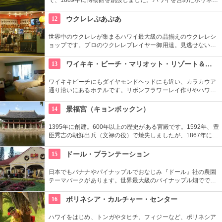
ア文化圏の工芸品、写真、文献などが展示されています。建物
や中の吹き抜け、インテリアも見ごたえあります。
12
ウクレレぷあぷあ
世界中のウクレレが集まるハワイ最大級の品揃えのウクレレシ
ョップです。プロのウクレレプレイヤー御用達。見逃せないの
は毎日、無料のレッスンを行っていること。1曲弾けるように
なるまで教えてくれるなんて、かなり太っ腹じゃないですか。
13
ワイキキ・ビーチ・マリオット・リゾート＆スパ
ワイキキビーチにもダイヤモンドヘッドにも近い、カラカウア
通り沿いにあるホテルです。リボンフラワーレイ作りやハワイ
アンキルト作りのハワイカルチャーのレッスンも好評です。ハ
ワイアンキルトの巨匠が作ったキルト型も買うことができま
14
景福宮（キョンボックン）
す。
1395年に創建。600年以上の歴史がある宮殿です。1592年、豊
臣秀吉の朝鮮出兵（文禄の役）で焼失しましたが、1867年に再
建。その後日韓合併などで一部が破壊されるなど数奇な歴史を
重ねましたが、もとの姿に戻そうという動きが現在まで続いて
15
ドール・プランテーション
います。
日本でもバナナやパイナップルでおなじみ『ドール』社の農園
テーマパークがあります。世界最大級のパイナップル畑ででき
た迷路やパイナップル・エキスプレスなど、大人も子供も楽し
めるアトラクションがあります。カワイイお土産もいっぱい。
16
ポリネシア・カルチャー・センター
ハワイをはじめ、トンガやタヒチ、フィジーなど、ポリネシア