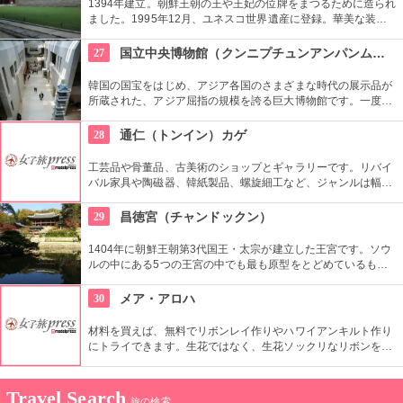
1394年建立。朝鮮王朝の王や王妃の位牌をまつるために造られ
ました。1995年12月、ユネスコ世界遺産に登録。華美な装飾
を省き、正面が水平に長く続くシンプルな建築は儒教の影響が
強く出ているもの。西洋でも見られない珍しいものです。
27
国立中央博物館（クンニプチュンアンパンムルグァン）
韓国の国宝をはじめ、アジア各国のさまざまな時代の展示品が
所蔵された、アジア屈指の規模を誇る巨大博物館です。一度に
見るよりも、館内のフードコートや休憩所で休みながらをおす
すめします。周辺は庭園や植物園もあり、1日中楽しめます。
28
通仁（トンイン）カゲ
工芸品や骨董品、古美術のショップとギャラリーです。リバイ
バル家具や陶磁器、韓紙製品、螺旋細工など、ジャンルは幅広
く。韓国の伝統文化を伝えながら、現代の好みや生活文化に合
う作品や商品を見ることができます。
29
昌徳宮（チャンドックン）
1404年に朝鮮王朝第3代国王・太宗が建立した王宮です。ソウ
ルの中にある5つの王宮の中でも最も原型をとどめているもの
とされ、世界文化遺産にも登録されています。景福宮が豊臣秀
吉によって消失されてから再建までの270年間、王宮として使
30
メア・アロハ
用されました。
材料を買えば、無料でリボンレイ作りやハワイアンキルト作り
にトライできます。生花ではなく、生花ソックリなリボンを使
ったレイはいつまでも楽しめます。心をこめて作った作品をお
土産に持って帰れるなんて、ステキですよね。
Travel Search
旅の検索