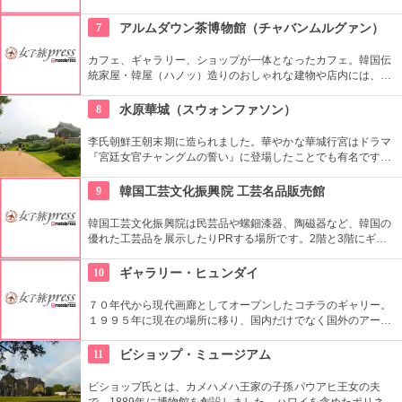
本語もOKです。毎週水曜日の夕方、ワイキキビーチウォークの
芝生エリアで無料のヨガレッスンも行っているので、初心者は
7
アルムダウン茶博物館（チャバンムルグァン）
コチラもぜひ。
カフェ、ギャラリー、ショップが一体となったカフェ。韓国伝
統家屋・韓屋（ハノッ）造りのおしゃれな建物や店内には、ま
さにお茶の博物館だけあり、世界各国からの陶器やお茶が並
び、優雅な気分でお茶を味わえます。ギャラリーは入場無料な
8
水原華城（スウォンファソン）
ので、カフェでお茶を飲まない人も観覧できます。
李氏朝鮮王朝末期に造られました。華やかな華城行宮はドラマ
『宮廷女官チャングムの誓い』に登場したことでも有名です。
万里の長城を思い出す全長5.7kmの城郭の見所です。2時間半く
らいかけて歩いて回ることもできますが、専用の列車で回るこ
9
韓国工芸文化振興院 工芸名品販売館
ともできます。
韓国工芸文化振興院は民芸品や螺鈿漆器、陶磁器など、韓国の
優れた工芸品を展示したりPRする場所です。2階と3階にギャ
ラリーがあり、1階に販売コーナーの工芸名品販売館がありま
す。美しく、かつ実用性のある商品が売られています。
10
ギャラリー・ヒュンダイ
７０年代から現代画廊としてオープンしたコチラのギャリー。
１９９５年に現在の場所に移り、国内だけでなく国外のアーテ
ィストの作品を展示しています。有望な新進作家達の作品を展
示できるスペースを設け、モダン美術の流れを感じる事が出来
11
ビショップ・ミュージアム
る、国内最高のギャラリーとしての評価も。
ビショップ氏とは、カメハメハ王家の子孫パウアヒ王女の夫
で、1889年に博物館を創設しました。ハワイを含めたポリネシ