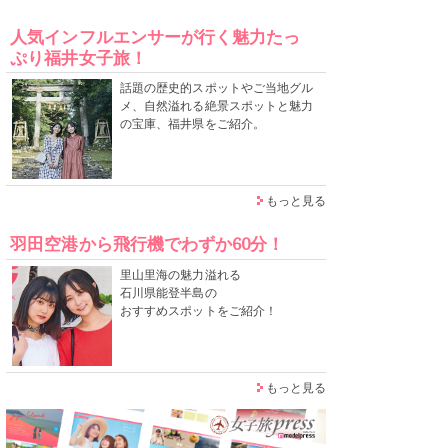
人気インフルエンサーが行く魅力たっ
ぷり福井女子旅！
話題の歴史的スポットやご当地グル
メ、自然溢れる絶景スポットと魅力
の宝庫、福井県をご紹介。
もっと見る
羽田空港から飛行機でわずか60分！
里山里海の魅力溢れる
石川県能登半島の
おすすめスポットをご紹介！
もっと見る