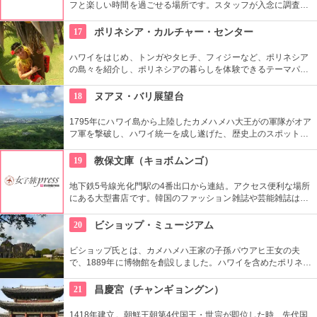
フと楽しい時間を過ごせる場所です。スタッフが入念に調査す
るため、イルカ遭遇率の高さも評判。マリンスポーツやダンス
やフラなどの“授業”もあります。“卒業”時の達成感は一緒の思い
17
ポリネシア・カルチャー・センター
出になりそうですね。
ハワイをはじめ、トンガやタヒチ、フィジーなど、ポリネシア
の島々を紹介し、ポリネシアの暮らしを体験できるテーマパー
クです。園内ではショーを見たり、火おこしやフラダンスなど
の体験ができます。半日かけてじっくり楽しめます。
18
ヌアヌ・バリ展望台
1795年にハワイ島から上陸したカメハメハ大王がの軍隊がオア
フ軍を撃破し、ハワイ統一を成し遂げた、歴史上のスポットで
もあります。切り立つ断崖高さ900メートルにものぼり、ここ
から広がる絶景は感動モノ。海から吹く風は強烈です。
19
教保文庫（キョボムンゴ）
地下鉄5号線光化門駅の4番出口から連結。アクセス便利な場所
にある大型書店です。韓国のファッション雑誌や芸能雑誌はも
ちろんのこと、語学学習用の本や電子辞書もあります。本格的
に韓国語を学びたい人もここに寄ってみては。
20
ビショップ・ミュージアム
ビショップ氏とは、カメハメハ王家の子孫パウアヒ王女の夫
で、1889年に博物館を創設しました。ハワイを含めたポリネシ
ア文化圏の工芸品、写真、文献などが展示されています。建物
や中の吹き抜け、インテリアも見ごたえあります。
21
昌慶宮（チャンギョングン）
1418年建立。朝鮮王朝第4代国王・世宗が即位した時、先代国