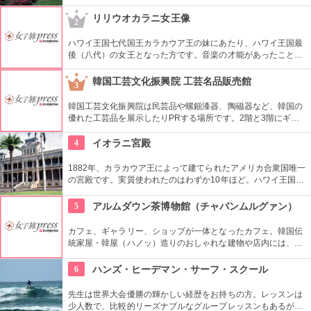
た迷路やパイナップル・エキスプレスなど、大人も子供も楽し
めるアトラクションがあります。カワイイお土産もいっぱい。
リリウオカラニ女王像
2
ハワイ王国七代国王カラカウア王の妹にあたり、ハワイ王国最
後（八代）の女王となった方です。音楽の才能があったことで
も有名で、『アロハオエ』を作曲しました。日本でもその優し
いメロディーが親しまれていますね。
韓国工芸文化振興院 工芸名品販売館
3
韓国工芸文化振興院は民芸品や螺鈿漆器、陶磁器など、韓国の
優れた工芸品を展示したりPRする場所です。2階と3階にギャ
ラリーがあり、1階に販売コーナーの工芸名品販売館がありま
す。美しく、かつ実用性のある商品が売られています。
4
イオラニ宮殿
1882年、カラカウア王によって建てられたアメリカ合衆国唯一
の宮殿です。実質使われたのはわずか10年ほど。ハワイ王国滅
亡後は、75年ほど新政府の行政部の事務所として使われ、修復
を経て一般公開されました。豪華絢爛な調度品は当時の4割程
5
アルムダウン茶博物館（チャバンムルグァン）
度の数だとか。
カフェ、ギャラリー、ショップが一体となったカフェ。韓国伝
統家屋・韓屋（ハノッ）造りのおしゃれな建物や店内には、ま
さにお茶の博物館だけあり、世界各国からの陶器やお茶が並
び、優雅な気分でお茶を味わえます。ギャラリーは入場無料な
6
ハンズ・ヒーデマン・サーフ・スクール
ので、カフェでお茶を飲まない人も観覧できます。
先生は世界大会優勝の輝かしい経歴をお持ちの方。レッスンは
少人数で、比較的リーズナブルなグループレッスンもあるが、