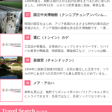
1394年建立。朝鮮王朝の王や王妃の位牌をまつるために造られ
ました。1995年12月、ユネスコ世界遺産に登録。華美な装飾
を省き、正面が水平に長く続くシンプルな建築は儒教の影響が
強く出ているもの。西洋でも見られない珍しいものです。
27
国立中央博物館（クンニプチュンアンパンムルグァン）
韓国の国宝をはじめ、アジア各国のさまざまな時代の展示品が
所蔵された、アジア屈指の規模を誇る巨大博物館です。一度に
見るよりも、館内のフードコートや休憩所で休みながらをおす
すめします。周辺は庭園や植物園もあり、1日中楽しめます。
28
通仁（トンイン）カゲ
工芸品や骨董品、古美術のショップとギャラリーです。リバイ
バル家具や陶磁器、韓紙製品、螺旋細工など、ジャンルは幅広
く。韓国の伝統文化を伝えながら、現代の好みや生活文化に合
う作品や商品を見ることができます。
29
昌徳宮（チャンドックン）
1404年に朝鮮王朝第3代国王・太宗が建立した王宮です。ソウ
ルの中にある5つの王宮の中でも最も原型をとどめているもの
とされ、世界文化遺産にも登録されています。景福宮が豊臣秀
吉によって消失されてから再建までの270年間、王宮として使
30
メア・アロハ
用されました。
材料を買えば、無料でリボンレイ作りやハワイアンキルト作り
にトライできます。生花ではなく、生花ソックリなリボンを使
ったレイはいつまでも楽しめます。心をこめて作った作品をお
土産に持って帰れるなんて、ステキですよね。
Travel Search
旅の検索