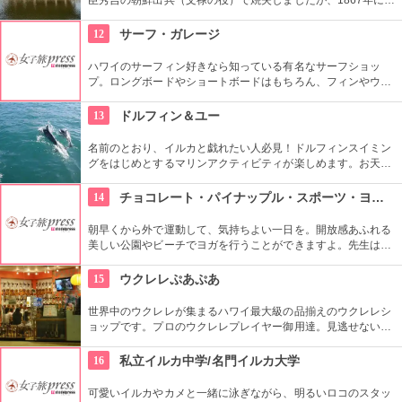
建。その後日韓合併などで一部が破壊されるなど数奇な歴史を
重ねましたが、もとの姿に戻そうという動きが現在まで続いて
12
サーフ・ガレージ
います。
ハワイのサーフィン好きなら知っている有名なサーフショッ
プ。ロングボードやショートボードはもちろん、フィンやウェ
ットスーツまでなんでも相談できる専門店。 ボードのレンタル
や保管も行っています。
13
ドルフィン＆ユー
名前のとおり、イルカと戯れたい人必見！ドルフィンスイミン
グをはじめとするマリンアクティビティが楽しめます。お天気
によってコースを変えてくれるので、イルカに会える確率も高
いそう。バーベキューやフラ、ウクレレ演奏など、嬉しいおも
14
チョコレート・パイナップル・スポーツ・ヨガ・スタジオ
てなしも。
朝早くから外で運動して、気持ちよい一日を。開放感あふれる
美しい公園やビーチでヨガを行うことができますよ。先生は日
本語もOKです。毎週水曜日の夕方、ワイキキビーチウォークの
芝生エリアで無料のヨガレッスンも行っているので、初心者は
15
ウクレレぷあぷあ
コチラもぜひ。
世界中のウクレレが集まるハワイ最大級の品揃えのウクレレシ
ョップです。プロのウクレレプレイヤー御用達。見逃せないの
は毎日、無料のレッスンを行っていること。1曲弾けるように
なるまで教えてくれるなんて、かなり太っ腹じゃないですか。
16
私立イルカ中学/名門イルカ大学
可愛いイルカやカメと一緒に泳ぎながら、明るいロコのスタッ