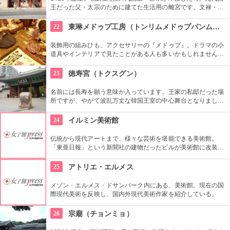
王だった父・太宗のために建てた生活用の離宮です。文禄・慶
長の役で焼失しましたが、1616年に再建されました。豊かな自
然に囲まれた環境の中にあり、鮮やかな赤い柱の建物が印象的
22
東琳メドゥプ工房（トンリムメドゥプパンムルグァン）
です。
装飾用の組みひも、アクセサリーの『メドゥプ』。ドラマの小
道具やインテリアで見たことがある人も多いかもしれません
ね。こちらでは、間近で見られるだけではなく、ストラップ作
りなど製作体験もできます。見てたのしい、作って楽しい工房
23
徳寿宮（トクスグン）
です。
名前には長寿を願う意味が入っています。王家の私邸だった場
所ですが、やがて波乱万丈な韓国王室の中心舞台となりまし
た。西洋スタイルの石造殿は韓国初のルネッサンス様式。西洋
のスタイルと東洋のスタイルがミックスされた面白い造りとな
24
イルミン美術館
っています。
伝統から現代アートまで、様々な芸術を堪能できる美術館。
「東亜日報」という新聞社の建物だったビルが美術館に改装。
ソウル市の有形文化財に指定された威厳を感じる建物です。買
い物や散歩の合間にたまには美術鑑賞の時間を取り入れてみる
25
アトリエ・エルメス
のもいかがでしょう。
メゾン ･ エルメス ･ ドサンパーク内にある、美術館。現在の国
際現代美術を反映し、国内外現代美術作家を紹介している。
26
宗廟（チョンミョ）