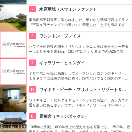
1対1でしっかりと学べるプライベートレッスンもあります。初
心者の方も基本動作からきちんと学んで、いざ海へ！
7
水原華城（スウォンファソン）
李氏朝鮮王朝末期に造られました。華やかな華城行宮はドラマ
『宮廷女官チャングムの誓い』に登場したことでも有名です。
万里の長城を思い出す全長5.7kmの城郭の見所です。2時間半く
らいかけて歩いて回ることもできますが、専用の列車で回るこ
8
ワシントン・プレイス
ともできます。
ハワイ王朝最後の国王・リリウオカラニ女王は王座をクーデタ
ーにより王座を追われ、1917年に亡くなるまでの約25年間、
この邸宅で暮らしていました。「アロハオエ」を作曲した音楽
に才能のあった女性。ピアノやギターの展示品も見ることがで
9
ギャラリー・ヒュンダイ
きます。
７０年代から現代画廊としてオープンしたコチラのギャリー。
１９９５年に現在の場所に移り、国内だけでなく国外のアーテ
ィストの作品を展示しています。有望な新進作家達の作品を展
示できるスペースを設け、モダン美術の流れを感じる事が出来
10
ワイキキ・ビーチ・マリオット・リゾート＆スパ
る、国内最高のギャラリーとしての評価も。
ワイキキビーチにもダイヤモンドヘッドにも近い、カラカウア
通り沿いにあるホテルです。リボンフラワーレイ作りやハワイ
アンキルト作りのハワイカルチャーのレッスンも好評です。ハ
ワイアンキルトの巨匠が作ったキルト型も買うことができま
11
景福宮（キョンボックン）
す。
1395年に創建。600年以上の歴史がある宮殿です。1592年、豊
臣秀吉の朝鮮出兵（文禄の役）で焼失しましたが、1867年に再