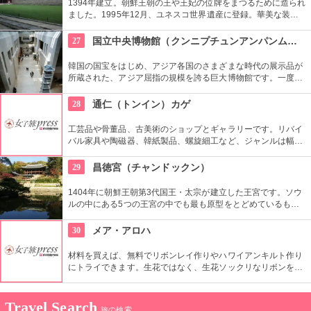
1394年建立。朝鮮王朝の王や王妃の位牌をまつるために造られ
ました。1995年12月、ユネスコ世界遺産に登録。華美な装飾
を省き、正面が水平に長く続くシンプルな建築は儒教の影響が
強く出ているもの。西洋でも見られない珍しいものです。
27
国立中央博物館（クンニプチュンアンパンムルグァン）
韓国の国宝をはじめ、アジア各国のさまざまな時代の展示品が
所蔵された、アジア屈指の規模を誇る巨大博物館です。一度に
見るよりも、館内のフードコートや休憩所で休みながらをおす
すめします。周辺は庭園や植物園もあり、1日中楽しめます。
28
通仁（トンイン）カゲ
工芸品や骨董品、古美術のショップとギャラリーです。リバイ
バル家具や陶磁器、韓紙製品、螺旋細工など、ジャンルは幅広
く。韓国の伝統文化を伝えながら、現代の好みや生活文化に合
う作品や商品を見ることができます。
29
昌徳宮（チャンドックン）
1404年に朝鮮王朝第3代国王・太宗が建立した王宮です。ソウ
ルの中にある5つの王宮の中でも最も原型をとどめているもの
とされ、世界文化遺産にも登録されています。景福宮が豊臣秀
吉によって消失されてから再建までの270年間、王宮として使
30
メア・アロハ
用されました。
材料を買えば、無料でリボンレイ作りやハワイアンキルト作り
にトライできます。生花ではなく、生花ソックリなリボンを使
ったレイはいつまでも楽しめます。心をこめて作った作品をお
土産に持って帰れるなんて、ステキですよね。
Travel Search
旅の検索