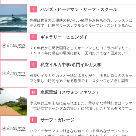
ちろんのこと、語学学習用の本や電子辞書もあります。本格的
に韓国語を学びたい人もここに寄ってみては。
7
ハンズ・ヒーデマン・サーフ・スクール
先生は世界大会優勝の輝かしい経歴をお持ちの方。レッスンは
少人数で、比較的リーズナブルなグループレッスンもあるが、
1対1でしっかりと学べるプライベートレッスンもあります。初
心者の方も基本動作からきちんと学んで、いざ海へ！
8
ギャラリー・ヒュンダイ
７０年代から現代画廊としてオープンしたコチラのギャリー。
１９９５年に現在の場所に移り、国内だけでなく国外のアーテ
ィストの作品を展示しています。有望な新進作家達の作品を展
示できるスペースを設け、モダン美術の流れを感じる事が出来
9
私立イルカ中学/名門イルカ大学
る、国内最高のギャラリーとしての評価も。
可愛いイルカやカメと一緒に泳ぎながら、明るいロコのスタッ
フと楽しい時間を過ごせる場所です。スタッフが入念に調査す
るため、イルカ遭遇率の高さも評判。マリンスポーツやダンス
やフラなどの“授業”もあります。“卒業”時の達成感は一緒の思い
10
水原華城（スウォンファソン）
出になりそうですね。
李氏朝鮮王朝末期に造られました。華やかな華城行宮はドラマ
『宮廷女官チャングムの誓い』に登場したことでも有名です。
万里の長城を思い出す全長5.7kmの城郭の見所です。2時間半く
らいかけて歩いて回ることもできますが、専用の列車で回るこ
11
サーフ・ガレージ
ともできます。
ハワイのサーフィン好きなら知っている有名なサーフショッ
プ。ロングボードやショートボードはもちろん、フィンやウェ