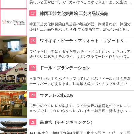
美しい公園やビーチでヨガを行うことができますよ。先生は日
本語もOKです。毎週水曜日の夕方、ワイキキビーチウォークの
芝生エリアで無料のヨガレッスンも行っているので、初心者は
17
韓国工芸文化振興院 工芸名品販売館
コチラもぜひ。
韓国工芸文化振興院は民芸品や螺鈿漆器、陶磁器など、韓国の
優れた工芸品を展示したりPRする場所です。2階と3階にギャ
ラリーがあり、1階に販売コーナーの工芸名品販売館がありま
す。美しく、かつ実用性のある商品が売られています。
18
ワイキキ・ビーチ・マリオット・リゾート＆スパ
ワイキキビーチにもダイヤモンドヘッドにも近い、カラカウア
通り沿いにあるホテルです。リボンフラワーレイ作りやハワイ
アンキルト作りのハワイカルチャーのレッスンも好評です。ハ
ワイアンキルトの巨匠が作ったキルト型も買うことができま
19
ドール・プランテーション
す。
日本でもバナナやパイナップルでおなじみ『ドール』社の農園
テーマパークがあります。世界最大級のパイナップル畑ででき
た迷路やパイナップル・エキスプレスなど、大人も子供も楽し
めるアトラクションがあります。カワイイお土産もいっぱい。
20
ウクレレぷあぷあ
世界中のウクレレが集まるハワイ最大級の品揃えのウクレレシ
ョップです。プロのウクレレプレイヤー御用達。見逃せないの
は毎日、無料のレッスンを行っていること。1曲弾けるように
なるまで教えてくれるなんて、かなり太っ腹じゃないですか。
21
昌慶宮（チャンギョングン）
1418年建立。朝鮮王朝第4代国王・世宗が即位した時、先代国