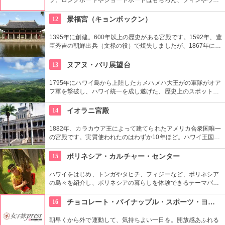
ットスーツまでなんでも相談できる専門店。 ボードのレンタル
や保管も行っています。
12
景福宮（キョンボックン）
1395年に創建。600年以上の歴史がある宮殿です。1592年、豊
臣秀吉の朝鮮出兵（文禄の役）で焼失しましたが、1867年に再
建。その後日韓合併などで一部が破壊されるなど数奇な歴史を
重ねましたが、もとの姿に戻そうという動きが現在まで続いて
13
ヌアヌ・バリ展望台
います。
1795年にハワイ島から上陸したカメハメハ大王がの軍隊がオア
フ軍を撃破し、ハワイ統一を成し遂げた、歴史上のスポットで
もあります。切り立つ断崖高さ900メートルにものぼり、ここ
から広がる絶景は感動モノ。海から吹く風は強烈です。
14
イオラニ宮殿
1882年、カラカウア王によって建てられたアメリカ合衆国唯一
の宮殿です。実質使われたのはわずか10年ほど。ハワイ王国滅
亡後は、75年ほど新政府の行政部の事務所として使われ、修復
を経て一般公開されました。豪華絢爛な調度品は当時の4割程
15
ポリネシア・カルチャー・センター
度の数だとか。
ハワイをはじめ、トンガやタヒチ、フィジーなど、ポリネシア
の島々を紹介し、ポリネシアの暮らしを体験できるテーマパー
クです。園内ではショーを見たり、火おこしやフラダンスなど
の体験ができます。半日かけてじっくり楽しめます。
16
チョコレート・パイナップル・スポーツ・ヨガ・スタジオ
朝早くから外で運動して、気持ちよい一日を。開放感あふれる