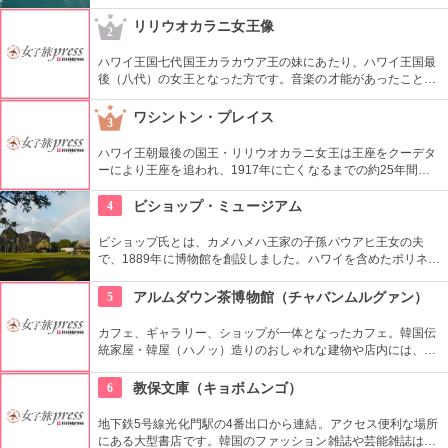
によってコースを変えてくれるので、イルカに会える確率も高
いそう。バーベキューやフラ、ウクレレ演奏など、嬉しいおも
リリウオカラニ女王像
2
てなしも。
ハワイ王国七代国王カラカウア王の妹にあたり、ハワイ王国最
後（八代）の女王となった方です。音楽の才能があったことで
も有名で、『アロハオエ』を作曲しました。日本でもその優し
いメロディーが親しまれていますね。
ワシントン・プレイス
3
ハワイ王朝最後の国王・リリウオカラニ女王は王座をクーデタ
ーにより王座を追われ、1917年に亡くなるまでの約25年間、
この邸宅で暮らしていました。「アロハオエ」を作曲した音楽
に才能のあった女性。ピアノやギターの展示品も見ることがで
4
ビショップ・ミュージアム
きます。
ビショップ氏とは、カメハメハ王家の子孫パウアヒ王女の夫
で、1889年に博物館を創設しました。ハワイを含めたポリネシ
ア文化圏の工芸品、写真、文献などが展示されています。建物
や中の吹き抜け、インテリアも見ごたえあります。
5
アルムダウン茶博物館（チャバンムルグァン）
カフェ、ギャラリー、ショップが一体となったカフェ。韓国伝
統家屋・韓屋（ハノッ）造りのおしゃれな建物や店内には、ま
さにお茶の博物館だけあり、世界各国からの陶器やお茶が並
び、優雅な気分でお茶を味わえます。ギャラリーは入場無料な
6
教保文庫（キョボムンゴ）
ので、カフェでお茶を飲まない人も観覧できます。
地下鉄5号線光化門駅の4番出口から連結。アクセス便利な場所
にある大型書店です。韓国のファッション雑誌や芸能雑誌はも