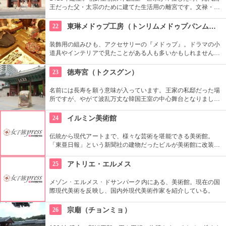
王だった父・太宗のために建てた生活用の離宮です。文禄・慶
長の役で焼失しましたが、1616年に再建されました。豊かな自
然に囲まれた環境の中にあり、鮮やかな赤い柱の建物が印象的
22
東琳メドゥプ工房（トンリムメドゥプパンムルグァン）
です。
装飾用の組みひも、アクセサリーの『メドゥプ』。ドラマの小
道具やインテリアで見たことがある人も多いかもしれません
ね。こちらでは、間近で見られるだけではなく、ストラップ作
りなど製作体験もできます。見てたのしい、作って楽しい工房
23
徳寿宮（トクスグン）
です。
名前には長寿を願う意味が入っています。王家の私邸だった場
所ですが、やがて波乱万丈な韓国王室の中心舞台となりまし
た。西洋スタイルの石造殿は韓国初のルネッサンス様式。西洋
のスタイルと東洋のスタイルがミックスされた面白い造りとな
24
イルミン美術館
っています。
伝統から現代アートまで、様々な芸術を堪能できる美術館。
「東亜日報」という新聞社の建物だったビルが美術館に改装。
ソウル市の有形文化財に指定された威厳を感じる建物です。買
い物や散歩の合間にたまには美術鑑賞の時間を取り入れてみる
25
アトリエ・エルメス
のもいかがでしょう。
メゾン ･ エルメス ･ ドサンパーク内にある、美術館。現在の国
際現代美術を反映し、国内外現代美術作家を紹介している。
26
宗廟（チョンミョ）