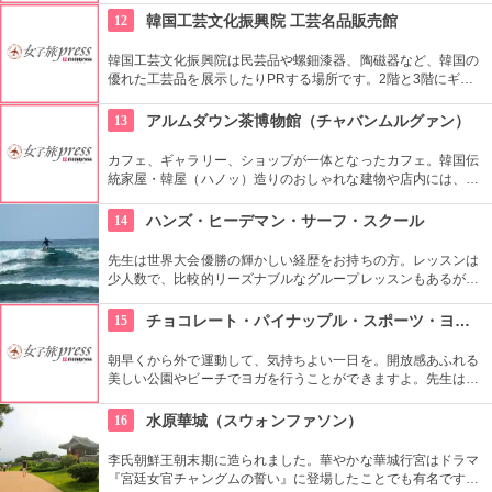
示できるスペースを設け、モダン美術の流れを感じる事が出来
12
韓国工芸文化振興院 工芸名品販売館
る、国内最高のギャラリーとしての評価も。
韓国工芸文化振興院は民芸品や螺鈿漆器、陶磁器など、韓国の
優れた工芸品を展示したりPRする場所です。2階と3階にギャ
ラリーがあり、1階に販売コーナーの工芸名品販売館がありま
す。美しく、かつ実用性のある商品が売られています。
13
アルムダウン茶博物館（チャバンムルグァン）
カフェ、ギャラリー、ショップが一体となったカフェ。韓国伝
統家屋・韓屋（ハノッ）造りのおしゃれな建物や店内には、ま
さにお茶の博物館だけあり、世界各国からの陶器やお茶が並
び、優雅な気分でお茶を味わえます。ギャラリーは入場無料な
14
ハンズ・ヒーデマン・サーフ・スクール
ので、カフェでお茶を飲まない人も観覧できます。
先生は世界大会優勝の輝かしい経歴をお持ちの方。レッスンは
少人数で、比較的リーズナブルなグループレッスンもあるが、
1対1でしっかりと学べるプライベートレッスンもあります。初
心者の方も基本動作からきちんと学んで、いざ海へ！
15
チョコレート・パイナップル・スポーツ・ヨガ・スタジオ
朝早くから外で運動して、気持ちよい一日を。開放感あふれる
美しい公園やビーチでヨガを行うことができますよ。先生は日
本語もOKです。毎週水曜日の夕方、ワイキキビーチウォークの
芝生エリアで無料のヨガレッスンも行っているので、初心者は
16
水原華城（スウォンファソン）
コチラもぜひ。
李氏朝鮮王朝末期に造られました。華やかな華城行宮はドラマ
『宮廷女官チャングムの誓い』に登場したことでも有名です。