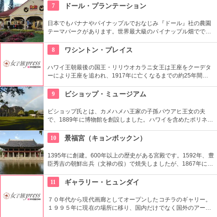
なるまで教えてくれるなんて、かなり太っ腹じゃないですか。
7
ドール・プランテーション
日本でもバナナやパイナップルでおなじみ『ドール』社の農園
テーマパークがあります。世界最大級のパイナップル畑ででき
た迷路やパイナップル・エキスプレスなど、大人も子供も楽し
めるアトラクションがあります。カワイイお土産もいっぱい。
8
ワシントン・プレイス
ハワイ王朝最後の国王・リリウオカラニ女王は王座をクーデタ
ーにより王座を追われ、1917年に亡くなるまでの約25年間、
この邸宅で暮らしていました。「アロハオエ」を作曲した音楽
に才能のあった女性。ピアノやギターの展示品も見ることがで
9
ビショップ・ミュージアム
きます。
ビショップ氏とは、カメハメハ王家の子孫パウアヒ王女の夫
で、1889年に博物館を創設しました。ハワイを含めたポリネシ
ア文化圏の工芸品、写真、文献などが展示されています。建物
や中の吹き抜け、インテリアも見ごたえあります。
10
景福宮（キョンボックン）
1395年に創建。600年以上の歴史がある宮殿です。1592年、豊
臣秀吉の朝鮮出兵（文禄の役）で焼失しましたが、1867年に再
建。その後日韓合併などで一部が破壊されるなど数奇な歴史を
重ねましたが、もとの姿に戻そうという動きが現在まで続いて
11
ギャラリー・ヒュンダイ
います。
７０年代から現代画廊としてオープンしたコチラのギャリー。
１９９５年に現在の場所に移り、国内だけでなく国外のアーテ
ィストの作品を展示しています。有望な新進作家達の作品を展