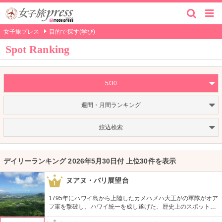
女子旅プレス
目的で探す(学び)
Spot Ranking
5/30
週間・月間ランキング
絞込検索
デイリーランキング 2026年5月30日付 上位30件を表示
ヌアヌ・バリ展望台
1
1795年にハワイ島から上陸したカメハメハ大王がの軍隊がオア
フ軍を撃破し、ハワイ統一を成し遂げた、歴史上のスポットで
もあります。切り立つ断崖高さ900メートルにものぼり、ここ