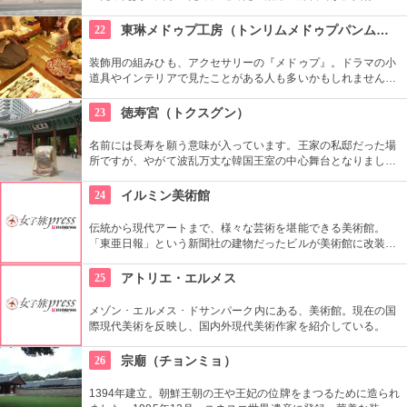
長の役で焼失しましたが、1616年に再建されました。豊かな自
然に囲まれた環境の中にあり、鮮やかな赤い柱の建物が印象的
22
東琳メドゥプ工房（トンリムメドゥプパンムルグァン）
です。
装飾用の組みひも、アクセサリーの『メドゥプ』。ドラマの小
道具やインテリアで見たことがある人も多いかもしれません
ね。こちらでは、間近で見られるだけではなく、ストラップ作
りなど製作体験もできます。見てたのしい、作って楽しい工房
23
徳寿宮（トクスグン）
です。
名前には長寿を願う意味が入っています。王家の私邸だった場
所ですが、やがて波乱万丈な韓国王室の中心舞台となりまし
た。西洋スタイルの石造殿は韓国初のルネッサンス様式。西洋
のスタイルと東洋のスタイルがミックスされた面白い造りとな
24
イルミン美術館
っています。
伝統から現代アートまで、様々な芸術を堪能できる美術館。
「東亜日報」という新聞社の建物だったビルが美術館に改装。
ソウル市の有形文化財に指定された威厳を感じる建物です。買
い物や散歩の合間にたまには美術鑑賞の時間を取り入れてみる
25
アトリエ・エルメス
のもいかがでしょう。
メゾン ･ エルメス ･ ドサンパーク内にある、美術館。現在の国
際現代美術を反映し、国内外現代美術作家を紹介している。
26
宗廟（チョンミョ）
1394年建立。朝鮮王朝の王や王妃の位牌をまつるために造られ