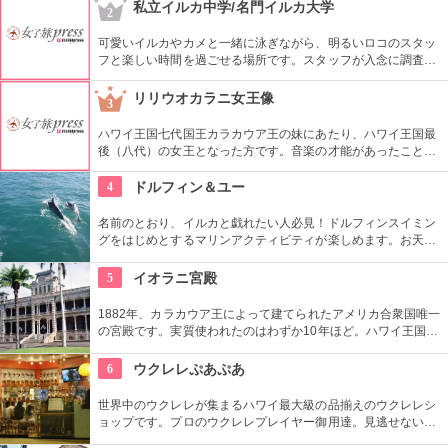
から広がる絶景は感動モノ。海から吹く風は強烈です。
私立イルカ中学/名門イルカ大学
2
可愛いイルカやカメと一緒に泳ぎながら、明るいロコのスタッ
フと楽しい時間を過ごせる場所です。スタッフが入念に調査す
るため、イルカ遭遇率の高さも評判。マリンスポーツやダンス
やフラなどの“授業”もあります。“卒業”時の達成感は一緒の思い
リリウオカラニ女王像
3
出になりそうですね。
ハワイ王国七代国王カラカウア王の妹にあたり、ハワイ王国最
後（八代）の女王となった方です。音楽の才能があったことで
も有名で、『アロハオエ』を作曲しました。日本でもその優し
いメロディーが親しまれていますね。
4
ドルフィン＆ユー
名前のとおり、イルカと戯れたい人必見！ドルフィンスイミン
グをはじめとするマリンアクティビティが楽しめます。お天気
によってコースを変えてくれるので、イルカに会える確率も高
いそう。バーベキューやフラ、ウクレレ演奏など、嬉しいおも
5
イオラニ宮殿
てなしも。
1882年、カラカウア王によって建てられたアメリカ合衆国唯一
の宮殿です。実質使われたのはわずか10年ほど。ハワイ王国滅
亡後は、75年ほど新政府の行政部の事務所として使われ、修復
を経て一般公開されました。豪華絢爛な調度品は当時の4割程
6
ウクレレぷあぷあ
度の数だとか。
世界中のウクレレが集まるハワイ最大級の品揃えのウクレレシ
ョップです。プロのウクレレプレイヤー御用達。見逃せないの
は毎日、無料のレッスンを行っていること。1曲弾けるように