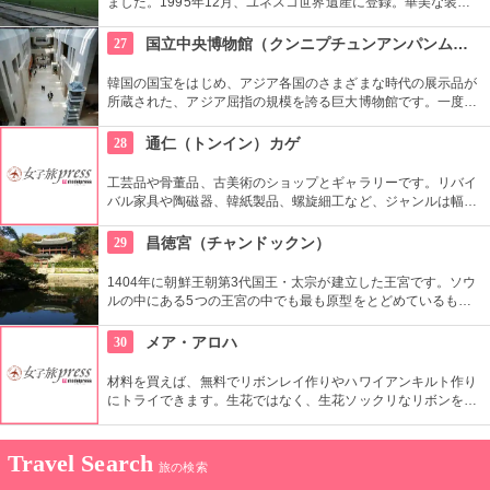
ました。1995年12月、ユネスコ世界遺産に登録。華美な装飾
を省き、正面が水平に長く続くシンプルな建築は儒教の影響が
強く出ているもの。西洋でも見られない珍しいものです。
27
国立中央博物館（クンニプチュンアンパンムルグァン）
韓国の国宝をはじめ、アジア各国のさまざまな時代の展示品が
所蔵された、アジア屈指の規模を誇る巨大博物館です。一度に
見るよりも、館内のフードコートや休憩所で休みながらをおす
すめします。周辺は庭園や植物園もあり、1日中楽しめます。
28
通仁（トンイン）カゲ
工芸品や骨董品、古美術のショップとギャラリーです。リバイ
バル家具や陶磁器、韓紙製品、螺旋細工など、ジャンルは幅広
く。韓国の伝統文化を伝えながら、現代の好みや生活文化に合
う作品や商品を見ることができます。
29
昌徳宮（チャンドックン）
1404年に朝鮮王朝第3代国王・太宗が建立した王宮です。ソウ
ルの中にある5つの王宮の中でも最も原型をとどめているもの
とされ、世界文化遺産にも登録されています。景福宮が豊臣秀
吉によって消失されてから再建までの270年間、王宮として使
30
メア・アロハ
用されました。
材料を買えば、無料でリボンレイ作りやハワイアンキルト作り
にトライできます。生花ではなく、生花ソックリなリボンを使
ったレイはいつまでも楽しめます。心をこめて作った作品をお
土産に持って帰れるなんて、ステキですよね。
Travel Search
旅の検索