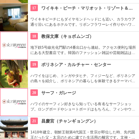
万里の長城を思い出す全長5.7kmの城郭の見所です。2時間半く
らいかけて歩いて回ることもできますが、専用の列車で回るこ
17
ワイキキ・ビーチ・マリオット・リゾート＆スパ
ともできます。
ワイキキビーチにもダイヤモンドヘッドにも近い、カラカウア
通り沿いにあるホテルです。リボンフラワーレイ作りやハワイ
アンキルト作りのハワイカルチャーのレッスンも好評です。ハ
ワイアンキルトの巨匠が作ったキルト型も買うことができま
18
教保文庫（キョボムンゴ）
す。
地下鉄5号線光化門駅の4番出口から連結。アクセス便利な場所
にある大型書店です。韓国のファッション雑誌や芸能雑誌はも
ちろんのこと、語学学習用の本や電子辞書もあります。本格的
に韓国語を学びたい人もここに寄ってみては。
19
ポリネシア・カルチャー・センター
ハワイをはじめ、トンガやタヒチ、フィジーなど、ポリネシア
の島々を紹介し、ポリネシアの暮らしを体験できるテーマパー
クです。園内ではショーを見たり、火おこしやフラダンスなど
の体験ができます。半日かけてじっくり楽しめます。
20
サーフ・ガレージ
ハワイのサーフィン好きなら知っている有名なサーフショッ
プ。ロングボードやショートボードはもちろん、フィンやウェ
ットスーツまでなんでも相談できる専門店。 ボードのレンタル
や保管も行っています。
21
昌慶宮（チャンギョングン）
1418年建立。朝鮮王朝第4代国王・世宗が即位した時、先代国
王だった父・太宗のために建てた生活用の離宮です。文禄・慶