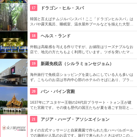
ぜたその優雅なセラピストの技術や空間に酔いしれること必至
です。
17
ドラゴン・ヒル・スパ
韓国と言えばチムジルバンスパ！ここ「ドラゴンヒルスパ」は
スパや露天風呂、睡眠室、温水屋外プールなどを揃えた大型施
設です。チムジル服で一日過ごせる施設内には、シネマホール
やゴルフ練習場、マッサージ、レストランなど様々なお楽しみ
18
ヘルス・ランド
スポットがあるので、時間が過ぎるのもあっという間です！
外観は高級感を与える作りですが、お値段はリーズナブルなお
店で、地元の方たちもよく利用しています。ツボを突いたマッ
サージもｇｏｏｄです！
19
新羅免税店（シルラミョンセジョム）
海外旅行で免税店ショッピングを楽しみにしている人も多いは
ず。こちらのお店は市内中心部のホテルのそばにあり、ブラン
ドの種類も豊富。広々とした空間でショッピングが楽しめま
す。買い物をがんばった後は屋上の休憩スペースで癒されて。
20
バン・パイン宮殿
1637年にアユタヤー王朝の24代目プラサート・トォン王が建
てた宮殿です。その後も歴代の国王たちが夏を過ごす別荘とし
て利用されてきました。 タイ風や中国風の様々な建築物や、緑
の美しい庭園も見所です。
21
アジア・ハーブ・アソシエイション
タイの古式マッサージと自家農園で作られた生ハーバルボール
での施術が人気のお店です。旅行で来られたときはぜひこのお