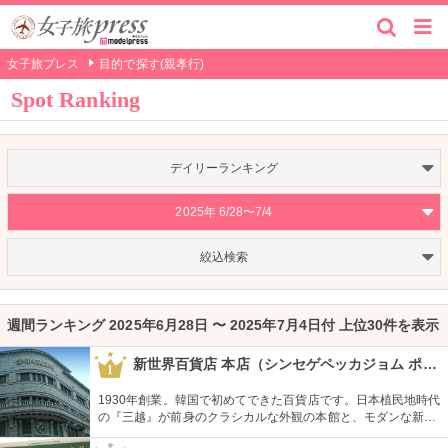
女子旅プレス
目的で探す(親孝行)
Spot Ranking
デイリーランキング
2025年 6/28〜7/4
絞込検索
週間ランキング 2025年6月28日 〜 2025年7月4日付 上位30件を表示
新世界百貨店 本店（シンセゲペッカジョム ポンジョム）
1
1930年創業。韓国で初めてできた百貨店です。日本植民地時代
の『三越』が前身のクラシカルな外観の本館と、モダンな新館
の2つがあります。海外のラグジュアリーブランドなど、韓国