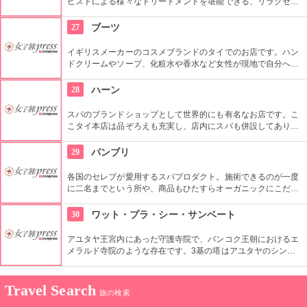
ピストによる様々なトリートメントを堪能できる、リラクゼー
ションというにふさわしいお店です。伝統的な家屋を使ってお
り、たくさんの欧米人やタイの有名人も来店しています。
27
ブーツ
イギリスメーカーのコスメブランドのタイでのお店です。ハン
ドクリームやソープ、化粧水や香水など女性が現地で自分への
おみやげや、帰国してからの女性へのおみやげとしても重宝さ
れると思います。
28
ハーン
スパのブランドショップとして世界的にも有名なお店です。こ
こタイ本店は品ぞろえも充実し、店内にスパも併設してあり、
最高のくつろぎを約束してくれるでしょう。
29
パンブリ
各国のセレブが愛用するスパプロダクト。施術できるのが一度
に二名までという所や、商品もひたすらオーガニックにこだわ
っていたりというのが一度は足を運んでみたくなる由縁でしょ
う。
30
ワット・プラ・シー・サンベート
アユタヤ王宮内にあった守護寺院で、バンコク王朝におけるエ
メラルド寺院のような存在です。3基の塔はアユタヤのシンボ
ルと言われていて、夜のライトアップでの光景はとても幻想的
です。
Travel Search
旅の検索