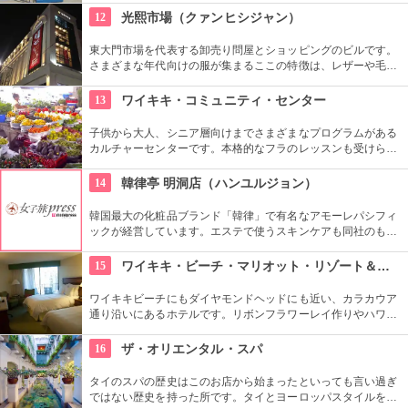
チックなソウルの夜景を水上から眺めることができます。
12
光熙市場（クァンヒシジャン）
東大門市場を代表する卸売り問屋とショッピングのビルです。
さまざまな年代向けの服が集まるここの特徴は、レザーや毛皮
製品。200店舗も集まっています。アジア各国から業者さんも
買い付けに集まります。夜22時頃から本格的に賑わいます。
13
ワイキキ・コミュニティ・センター
子供から大人、シニア層向けまでさまざまなプログラムがある
カルチャーセンターです。本格的なフラのレッスンも受けられ
ます。近くのコンドミニアムに滞在する方の間では、新鮮な野
菜・果物が買える、週2回のファーマーズマーケットも好評で
14
韓律亭 明洞店（ハンユルジョン）
す。
韓国最大の化粧品ブランド「韓律」で有名なアモーレパシフィ
ックが経営しています。エステで使うスキンケアも同社のもの
を使用。韓方をベースとしたプログラムを受けることができま
す。
15
ワイキキ・ビーチ・マリオット・リゾート＆スパ
ワイキキビーチにもダイヤモンドヘッドにも近い、カラカウア
通り沿いにあるホテルです。リボンフラワーレイ作りやハワイ
アンキルト作りのハワイカルチャーのレッスンも好評です。ハ
ワイアンキルトの巨匠が作ったキルト型も買うことができま
16
ザ・オリエンタル・スパ
す。
タイのスパの歴史はこのお店から始まったといっても言い過ぎ
ではない歴史を持った所です。タイとヨーロッパスタイルを混