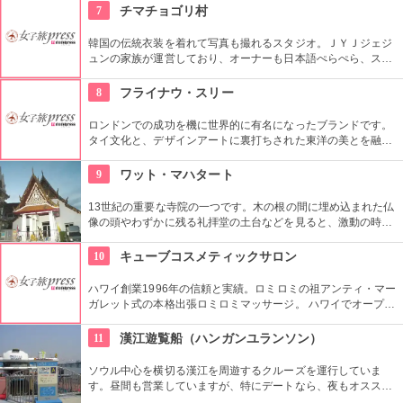
7
チマチョゴリ村
韓国の伝統衣装を着れて写真も撮れるスタジオ。ＪＹＪジェジ
ュンの家族が運営しており、オーナーも日本語ぺらぺら、スタ
ッフも日本人がいるので言葉の心配もなし。女性はもちろん、
男性や小さな子供用の衣装も沢山あり、カップル写真に家族写
8
フライナウ・スリー
真、友達同士の記念にもってこい。
ロンドンでの成功を機に世界的に有名になったブランドです。
タイ文化と、デザインアートに裏打ちされた東洋の美とを融合
したそのスタイルには多くのファンがいます。
9
ワット・マハタート
13世紀の重要な寺院の一つです。木の根の間に埋め込まれた仏
像の頭やわずかに残る礼拝堂の土台などを見ると、激動の時代
を経てきたという足跡を垣間見ることができます。
10
キューブコスメティックサロン
ハワイ創業1996年の信頼と実績。ロミロミの祖アンティ・マー
ガレット式の本格出張ロミロミマッサージ。 ハワイでオープン
して28年(2024年現在)になり、リピーターも多いのだとか。 現
在はホテル出張のみの営業。
11
漢江遊覧船（ハンガンユランソン）
ソウル中心を横切る漢江を周遊するクルーズを運行していま
す。昼間も営業していますが、特にデートなら、夜もオススメ
です。橋や周辺のビル群がライトアップされてキレイ。ロマン