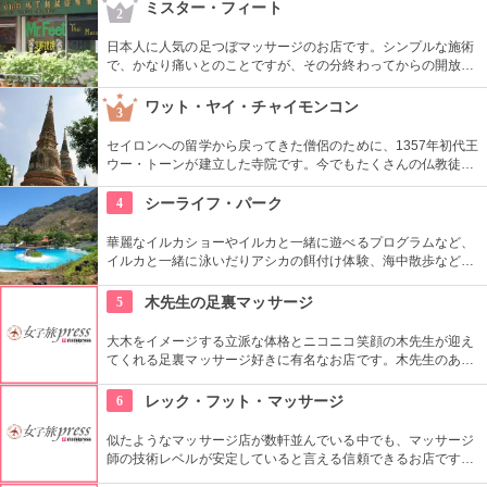
の中でも富裕層を対象とした品揃えが多く、ゆっくりとお買い
ミスター・フィート
2
物ができます。
日本人に人気の足つぼマッサージのお店です。シンプルな施術
で、かなり痛いとのことですが、その分終わってからの開放
感、爽快感はまた高級店では味わえないものがあり、歩き疲れ
たあとなどにおすすめのお店です。
ワット・ヤイ・チャイモンコン
3
セイロンへの留学から戻ってきた僧侶のために、1357年初代王
ウー・トーンが建立した寺院です。今でもたくさんの仏教徒が
足を運び、週末には観光客も多く訪れます。高さ72mの巨大な
塔、横になった涅槃の仏像、チェディ前であぐらを組む大きな
4
シーライフ・パーク
仏像など、どれもすごいスケールです。
華麗なイルカショーやイルカと一緒に遊べるプログラムなど、
イルカと一緒に泳いだりアシカの餌付け体験、海中散歩など、
家族で遊べるアトラクションがいっぱい。おみやげにイルカの
ヌイグルミやTシャツなどオリジナルグッズも人気です。
5
木先生の足裏マッサージ
大木をイメージする立派な体格とニコニコ笑顔の木先生が迎え
てくれる足裏マッサージ好きに有名なお店です。木先生のあた
たかい手から繰り出されるマッサージで「いてーっ！」と叫ん
でみてください（笑）
6
レック・フット・マッサージ
似たようなマッサージ店が数軒並んでいる中でも、マッサージ
師の技術レベルが安定していると言える信頼できるお店です。
観光客だけでなく地元客も多く訪れます。