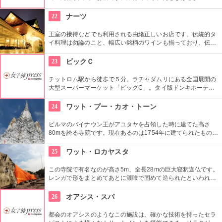
店のサービスで疲れを取られることをおすすめします。個室完
備というのもうれしいところです。
22
ナーツ
王室の接待などでも利用される由緒正しいお店です。伝統的タ
イ料理は勿論のこと、幅広い銘柄のワインも揃っており、伝統
舞踊の催し物も観ることができます。
23
ビックＣ
チットロム駅から徒歩で５分。ラチャダムリにある全国展開の
大型スーパーマーケット「ビッグC」。タイ版ドンキホーテと
いう感じで、タイの日用品や食料雑貨がなんでもそろいます。
24
ワット・プー・カオ・トーン
ビルマのバイナウン王がアユタヤを占領した時に建てた高さ
80mを誇る寺院です。現在あるのは1754年に建てられたもの
で、頂上に2.5ｋｇの黄金珠が付けられているのが「黄金〜」の
名前の由来です。仏塔は階段で上に上れて、頂上からはアユタ
25
ワット・ロカヤスタ
ヤの街が一望できます。
この寺院で有名なのが高さ5m、全長28mの巨大寝釈迦仏です。
レンガで形をまとめてあとに漆喰で固めて造られたといわれる
この仏像をタイに来られた際にはぜひ一度見てもらいたいで
す。
26
オアシス・スパ
都会のオアシスのようなこの施設は、確かな技術を持ったセラ