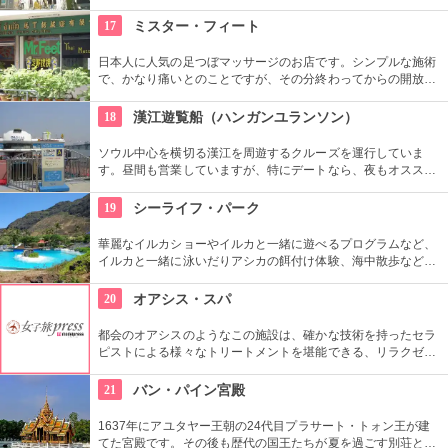
を経てきたという足跡を垣間見ることができます。
17
ミスター・フィート
日本人に人気の足つぼマッサージのお店です。シンプルな施術
で、かなり痛いとのことですが、その分終わってからの開放
感、爽快感はまた高級店では味わえないものがあり、歩き疲れ
たあとなどにおすすめのお店です。
18
漢江遊覧船（ハンガンユランソン）
ソウル中心を横切る漢江を周遊するクルーズを運行していま
す。昼間も営業していますが、特にデートなら、夜もオススメ
です。橋や周辺のビル群がライトアップされてキレイ。ロマン
チックなソウルの夜景を水上から眺めることができます。
19
シーライフ・パーク
華麗なイルカショーやイルカと一緒に遊べるプログラムなど、
イルカと一緒に泳いだりアシカの餌付け体験、海中散歩など、
家族で遊べるアトラクションがいっぱい。おみやげにイルカの
ヌイグルミやTシャツなどオリジナルグッズも人気です。
20
オアシス・スパ
都会のオアシスのようなこの施設は、確かな技術を持ったセラ
ピストによる様々なトリートメントを堪能できる、リラクゼー
ションというにふさわしいお店です。伝統的な家屋を使ってお
り、たくさんの欧米人やタイの有名人も来店しています。
21
バン・パイン宮殿
1637年にアユタヤー王朝の24代目プラサート・トォン王が建
てた宮殿です。その後も歴代の国王たちが夏を過ごす別荘とし