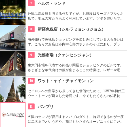
菜・果物が買える、週2回のファーマーズマーケットも好評で
7
ヘルス・ランド
す。
外観は高級感を与える作りですが、お値段はリーズナブルなお
店で、地元の方たちもよく利用しています。ツボを突いたマッ
サージもｇｏｏｄです！
8
新羅免税店（シルラミョンセジョム）
海外旅行で免税店ショッピングを楽しみにしている人も多いは
ず。こちらのお店は市内中心部のホテルのそばにあり、ブラン
ドの種類も豊富。広々とした空間でショッピングが楽しめま
す。買い物をがんばった後は屋上の休憩スペースで癒されて。
9
光熙市場（クァンヒシジャン）
東大門市場を代表する卸売り問屋とショッピングのビルです。
さまざまな年代向けの服が集まるここの特徴は、レザーや毛皮
製品。200店舗も集まっています。アジア各国から業者さんも
買い付けに集まります。夜22時頃から本格的に賑わいます。
10
ワット・ヤイ・チャイモンコン
セイロンへの留学から戻ってきた僧侶のために、1357年初代王
ウー・トーンが建立した寺院です。今でもたくさんの仏教徒が
足を運び、週末には観光客も多く訪れます。高さ72mの巨大な
塔、横になった涅槃の仏像、チェディ前であぐらを組む大きな
11
パンブリ
仏像など、どれもすごいスケールです。
各国のセレブが愛用するスパプロダクト。施術できるのが一度
に二名までという所や、商品もひたすらオーガニックにこだわ
っていたりというのが一度は足を運んでみたくなる由縁でしょ