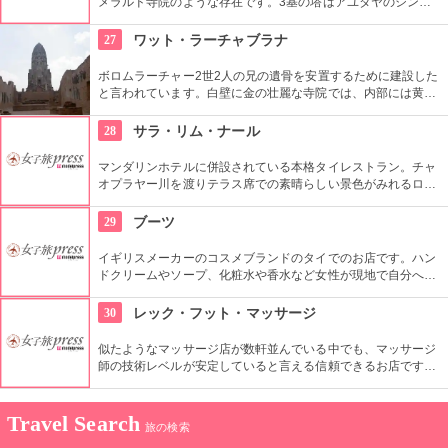
メラルド寺院のような存在です。3基の塔はアユタヤのシンボ
ルと言われていて、夜のライトアップでの光景はとても幻想的
です。
27
ワット・ラーチャブラナ
ボロムラーチャー2世2人の兄の遺骨を安置するために建設した
と言われています。白壁に金の壮麗な寺院では、内部には黄金
の仏像があるなど見ごたえ十分です。また敷地内には、金閣寺
の造りを模した日本人納骨堂もあります。
28
サラ・リム・ナール
マンダリンホテルに併設されている本格タイレストラン。チャ
オプラヤー川を渡りテラス席での素晴らしい景色がみれるロケ
ーションや雰囲気が最高。また、夜はタイ古典舞踏をみならが
食事ができる。
29
ブーツ
イギリスメーカーのコスメブランドのタイでのお店です。ハン
ドクリームやソープ、化粧水や香水など女性が現地で自分への
おみやげや、帰国してからの女性へのおみやげとしても重宝さ
れると思います。
30
レック・フット・マッサージ
似たようなマッサージ店が数軒並んでいる中でも、マッサージ
師の技術レベルが安定していると言える信頼できるお店です。
観光客だけでなく地元客も多く訪れます。
Travel Search
旅の検索