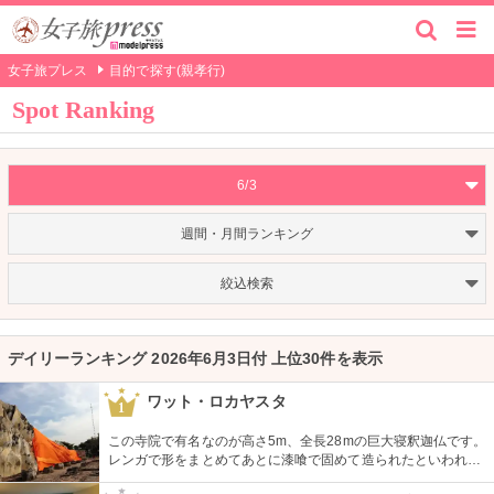
女子旅プレス
目的で探す(親孝行)
Spot Ranking
6/3
週間・月間ランキング
絞込検索
デイリーランキング 2026年6月3日付 上位30件を表示
ワット・ロカヤスタ
1
この寺院で有名なのが高さ5m、全長28mの巨大寝釈迦仏です。
レンガで形をまとめてあとに漆喰で固めて造られたといわれる
この仏像をタイに来られた際にはぜひ一度見てもらいたいで