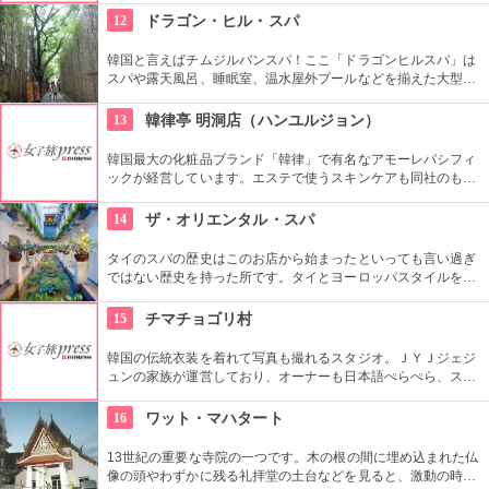
う。
12
ドラゴン・ヒル・スパ
韓国と言えばチムジルバンスパ！ここ「ドラゴンヒルスパ」は
スパや露天風呂、睡眠室、温水屋外プールなどを揃えた大型施
設です。チムジル服で一日過ごせる施設内には、シネマホール
やゴルフ練習場、マッサージ、レストランなど様々なお楽しみ
13
韓律亭 明洞店（ハンユルジョン）
スポットがあるので、時間が過ぎるのもあっという間です！
韓国最大の化粧品ブランド「韓律」で有名なアモーレパシフィ
ックが経営しています。エステで使うスキンケアも同社のもの
を使用。韓方をベースとしたプログラムを受けることができま
す。
14
ザ・オリエンタル・スパ
タイのスパの歴史はこのお店から始まったといっても言い過ぎ
ではない歴史を持った所です。タイとヨーロッパスタイルを混
ぜたその優雅なセラピストの技術や空間に酔いしれること必至
です。
15
チマチョゴリ村
韓国の伝統衣装を着れて写真も撮れるスタジオ。ＪＹＪジェジ
ュンの家族が運営しており、オーナーも日本語ぺらぺら、スタ
ッフも日本人がいるので言葉の心配もなし。女性はもちろん、
男性や小さな子供用の衣装も沢山あり、カップル写真に家族写
16
ワット・マハタート
真、友達同士の記念にもってこい。
13世紀の重要な寺院の一つです。木の根の間に埋め込まれた仏
像の頭やわずかに残る礼拝堂の土台などを見ると、激動の時代