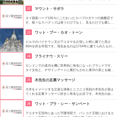
て利用されてきました。 タイ風や中国風の様々な建築物や、緑
の美しい庭園も見所です。
22
マウント・サボラ
タイ国産ハーブ100％にこだわったスパプロダクツの旗艦店で
す。様々なスパグッズは使うだけでなく、見るだけでも癒しに
なる品々が揃っています。
23
ワット・プー・カオ・トーン
ビルマのバイナウン王がアユタヤを占領した時に建てた高さ
80mを誇る寺院です。現在あるのは1754年に建てられたもの
で、頂上に2.5ｋｇの黄金珠が付けられているのが「黄金〜」の
名前の由来です。仏塔は階段で上に上れて、頂上からはアユタ
24
フライナウ・スリー
ヤの街が一望できます。
ロンドンでの成功を機に世界的に有名になったブランドです。
タイ文化と、デザインアートに裏打ちされた東洋の美とを融合
したそのスタイルには多くのファンがいます。
25
木先生の足裏マッサージ
大木をイメージする立派な体格とニコニコ笑顔の木先生が迎え
てくれる足裏マッサージ好きに有名なお店です。木先生のあた
たかい手から繰り出されるマッサージで「いてーっ！」と叫ん
でみてください（笑）
26
ワット・プラ・シー・サンベート
アユタヤ王宮内にあった守護寺院で、バンコク王朝におけるエ