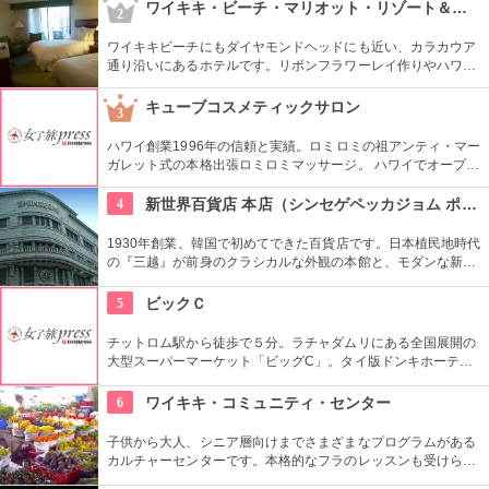
す。
ワイキキ・ビーチ・マリオット・リゾート＆スパ
2
ワイキキビーチにもダイヤモンドヘッドにも近い、カラカウア
通り沿いにあるホテルです。リボンフラワーレイ作りやハワイ
アンキルト作りのハワイカルチャーのレッスンも好評です。ハ
ワイアンキルトの巨匠が作ったキルト型も買うことができま
キューブコスメティックサロン
3
す。
ハワイ創業1996年の信頼と実績。ロミロミの祖アンティ・マー
ガレット式の本格出張ロミロミマッサージ。 ハワイでオープン
して28年(2024年現在)になり、リピーターも多いのだとか。 現
在はホテル出張のみの営業。
4
新世界百貨店 本店（シンセゲペッカジョム ポンジョム）
1930年創業。韓国で初めてできた百貨店です。日本植民地時代
の『三越』が前身のクラシカルな外観の本館と、モダンな新館
の2つがあります。海外のラグジュアリーブランドなど、韓国
の中でも富裕層を対象とした品揃えが多く、ゆっくりとお買い
5
ビックＣ
物ができます。
チットロム駅から徒歩で５分。ラチャダムリにある全国展開の
大型スーパーマーケット「ビッグC」。タイ版ドンキホーテと
いう感じで、タイの日用品や食料雑貨がなんでもそろいます。
6
ワイキキ・コミュニティ・センター
子供から大人、シニア層向けまでさまざまなプログラムがある
カルチャーセンターです。本格的なフラのレッスンも受けられ
ます。近くのコンドミニアムに滞在する方の間では、新鮮な野