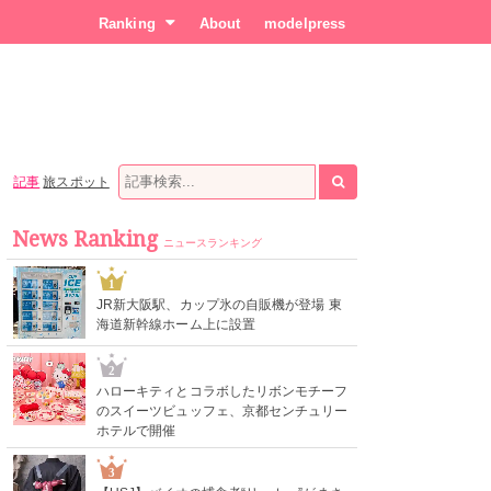
Ranking
About
modelpress
記事
旅スポット
News Ranking
ニュースランキング
1
JR新大阪駅、カップ氷の自販機が登場 東
海道新幹線ホーム上に設置
2
ハローキティとコラボしたリボンモチーフ
のスイーツビュッフェ、京都センチュリー
ホテルで開催
3