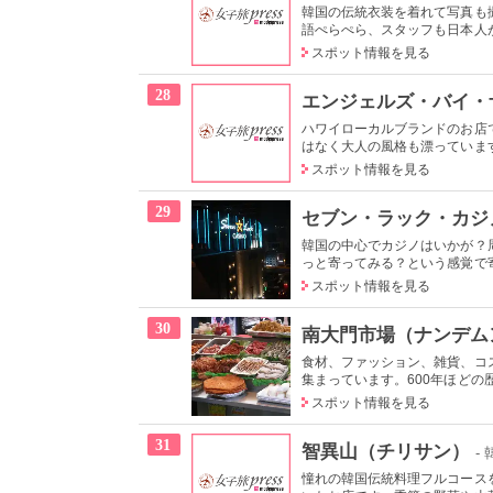
韓国の伝統衣装を着れて写真も
語ぺらぺら、スタッフも日本人が
スポット情報を見る
28
エンジェルズ・バイ・
ハワイローカルブランドのお店
はなく大人の風格も漂っています
スポット情報を見る
29
セブン・ラック・カジ
韓国の中心でカジノはいかが？
っと寄ってみる？という感覚で寄
スポット情報を見る
30
南大門市場（ナンデム
食材、ファッション、雑貨、コ
集まっています。600年ほどの歴
スポット情報を見る
31
智異山（チリサン）
-
憧れの韓国伝統料理フルコース