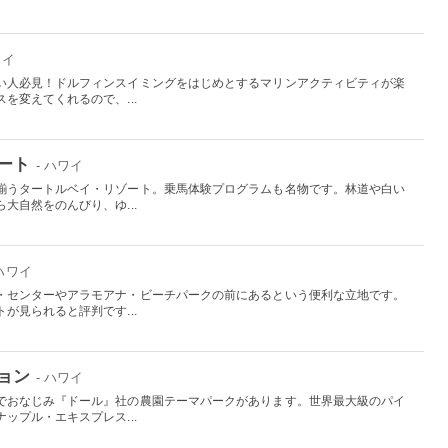
ワイ
い人必見！ドルフィンスイミングをはじめとするマリンアクティビティが楽
を変えてくれるので、...
ート
- ハワイ
揃うタートルベイ・リゾート。乗馬体験プログラムも名物です。林道や白い
大自然をのんびり、ゆ...
 ハワイ
・センターやアラモアナ・ビーチパークの前にあるという便利な立地です。
が見られると評判です...
ョン
- ハワイ
でおなじみ『ドール』社の農園テーマパークがあります。世界最大級のパイ
ップル・エキスプレス...