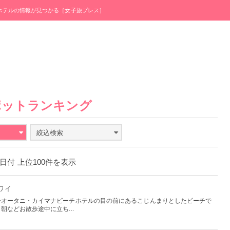
・ホテルの情報が見つかる［女子旅プレス］
ポットランキング
絞込検索
28日付 上位100件を表示
ハワイ
ーオータニ・カイマナビーチホテルの目の前にあるこじんまりとしたビーチで
などお散歩途中に立ち...