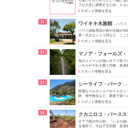
可愛いイルカやカメと一緒に泳
フが入念に調査するため、イルカ
スポット情報を見る
11
ワイキキ水族館
- ハワイ
ハワイ諸島周辺の魚や生物が4
界一大きなシャコ貝など、ここな
スポット情報を見る
12
マノア・フォールズ・
海のイメージが強いオアフ島で
ンネルやそれを囲う竹林、落差約5
スポット情報を見る
13
シーライフ・パーク
-
華麗なイルカショーやイルカと
験、海中散歩など、家族で遊べる
スポット情報を見る
14
クカニロコ・バースス
オアフ島の中心部、「へその緒
る場所で、今は子宝祈願、安産祈