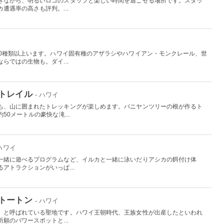
ぎながら、明るいロコのスタッフと楽しい時間を過ごせる場所です。スタッ
遭遇率の高さも評判。...
00種類以上います。ハワイ固有種のアザラシやハワイアン・モンクレール、世
らではの生物も。ダイ...
トレイル
- ハワイ
も、山に囲まれたトレッキングが楽しめます。バニヤンツリーの根が作るト
0メートルの豪快な滝...
 ハワイ
一緒に遊べるプログラムなど、イルカと一緒に泳いだりアシカの餌付け体
アトラクションがいっぱ...
トートン
- ハワイ
」と呼ばれている聖地です。ハワイ王朝時代、王族女性が出産したといわれ
願のパワースポットと...