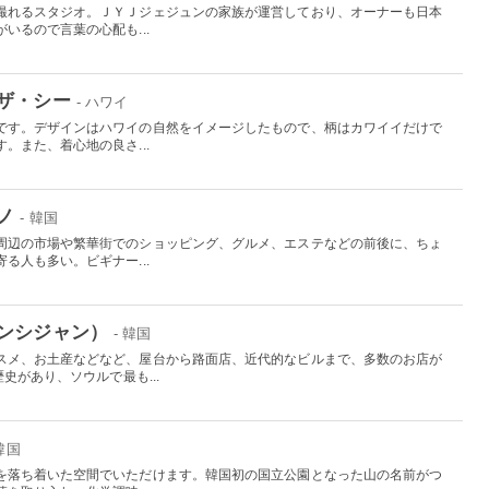
撮れるスタジオ。ＪＹＪジェジュンの家族が運営しており、オーナーも日本
いるので言葉の心配も...
ザ・シー
- ハワイ
です。デザインはハワイの自然をイメージしたもので、柄はカワイイだけで
。また、着心地の良さ...
ノ
- 韓国
周辺の市場や繁華街でのショッピング、グルメ、エステなどの前後に、ちょ
る人も多い。ビギナー...
ンシジャン）
- 韓国
スメ、お土産などなど、屋台から路面店、近代的なビルまで、多数のお店が
史があり、ソウルで最も...
 韓国
を落ち着いた空間でいただけます。韓国初の国立公園となった山の名前がつ