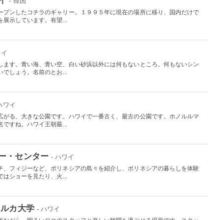
- 韓国
ープンしたコチラのギャリー。１９９５年に現在の場所に移り、国内だけで
展示しています。有望...
ワイ
します。青い海、青い空、白い砂浜以外には何もないところ。何もないシン
でしょう。名前のとお...
 ハワイ
広がる、大きな公園です。ハワイで一番古く、最古の公園です。ホノルルマ
ですね。ハワイ王朝最...
ー・センター
- ハワイ
チ、フィジーなど、ポリネシアの島々を紹介し、ポリネシアの暮らしを体験
はショーを見たり、火...
イルカ大学
- ハワイ