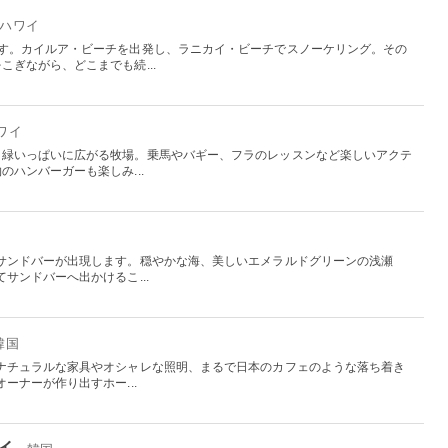
- ハワイ
です。カイルア・ビーチを出発し、ラニカイ・ビーチでスノーケリング。その
ぎながら、どこまでも続...
ハワイ
、緑いっぱいに広がる牧場。乗馬やバギー、フラのレッスンなど楽しいアクテ
ハンバーガーも楽しみ...
サンドバーが出現します。穏やかな海、美しいエメラルドグリーンの浅瀬
サンドバーへ出かけるこ...
 韓国
ナチュラルな家具やオシャレな照明、まるで日本のカフェのような落ち着き
ーナーが作り出すホー...
イ