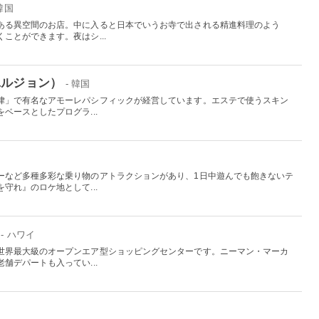
 韓国
ある異空間のお店。中に入ると日本でいうお寺で出される精進料理のよう
ことができます。夜はシ...
ユルジョン）
- 韓国
律」で有名なアモーレパシフィックが経営しています。エステで使うスキン
ベースとしたプログラ...
国
ーなど多種多彩な乗り物のアトラクションがあり、1日中遊んでも飽きないテ
守れ』のロケ地として...
- ハワイ
世界最大級のオープンエア型ショッピングセンターです。ニーマン・マーカ
舗デパートも入ってい...