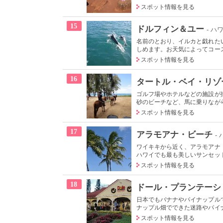
スポット情報を見る
15
ドルフィン＆ユー
- ハ
名前のとおり、イルカと戯れた
しめます。お天気によってコース
スポット情報を見る
16
タートル・ベイ・リゾ
ゴルフ場やホテルなどの施設が
砂のビーチなど、馬に乗りながら
スポット情報を見る
17
アラモアナ・ビーチ
-
ワイキキから近く、アラモアナ
ハワイでも最も美しいサンセット
スポット情報を見る
18
ドール・プランテーシ
日本でもバナナやパイナップル
ナップル畑でできた迷路やパイナ
スポット情報を見る