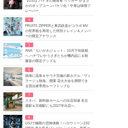
【USJ】バイオの捕食者“リッカー”がまさ
かのポップコーンバケツ化！中身は味噌フ
レーバー
4
FRUITS ZIPPERと東武鉄道がコラボ MV
の世界観を再現した特別トレイン＆メンバ
ーの限定アナウンス
5
ANA「ちいかわジェット」10月下旬就航
へ ハチワレやうさぎたちが機内品に＆制
服姿の限定グッズも
6
熱海に温泉＆サウナ完備の新ホテル「ヴィ
ラージュ熱海」開業 花火大会を満喫でき
る宿泊者専用ルーフトップも
7
スタバ、新幹線ホームへの出店加速 名古
屋駅＆京都駅にも2027年出店へ
8
USJで極限の恐怖体験！ハロウィーン202