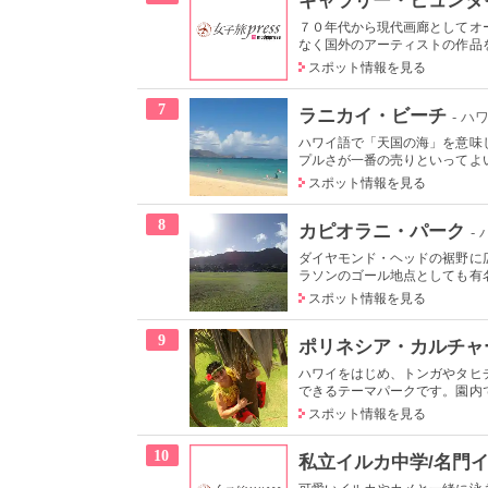
７０年代から現代画廊としてオ
なく国外のアーティストの作品を
スポット情報を見る
7
ラニカイ・ビーチ
- ハ
ハワイ語で「天国の海」を意味
プルさが一番の売りといってよい
スポット情報を見る
8
カピオラニ・パーク
-
ダイヤモンド・ヘッドの裾野に
ラソンのゴール地点としても有名
スポット情報を見る
9
ポリネシア・カルチャ
ハワイをはじめ、トンガやタヒ
できるテーマパークです。園内で
スポット情報を見る
10
私立イルカ中学/名門