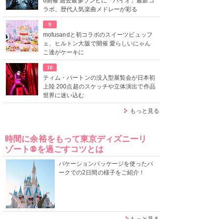
6開催 過去最多ゾンビに「バイオ」最新コ
ラボ、歴代人気楽曲メドレーが彩る
9
mofusandと初コラボのスイーツビュッフ
ェ、ヒルトン大阪で開催 愛らしいにゃん
こ達がケーキに
10
ティム・バートンの没入型展覧会が日本初
上陸 200点超のスケッチや立体演出で作品
世界に迷い込む
もっと見る
時間に余裕をもって東京ディズニーリ
ゾート®を過ごすコツとは
バケーションパッケージを使ったパ
ークでの2日間の様子をご紹介！
もっと見る