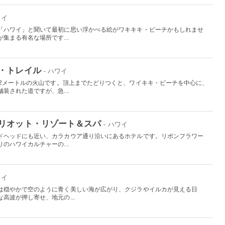
ワイ
「ハワイ」と聞いて最初に思い浮かべる絵がワキキキ・ビーチかもしれませ
集まる有名な場所です...
・トレイル
- ハワイ
32メートルの火山です。頂上までたどりつくと、ワイキキ・ビーチを中心に、
装された道ですが、急...
リオット・リゾート＆スパ
- ハワイ
ドヘッドにも近い、カラカウア通り沿いにあるホテルです。リボンフラワー
のハワイカルチャーの...
ワイ
は穏やかで空のように青く美しい海が広がり、クジラやイルカが見える日
高波が押し寄せ、地元の...