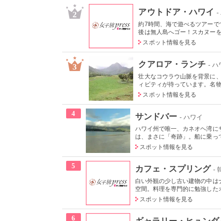
アウトドア・ハワイ
2
約7時間、海で遊べるツアー
後は無人島へゴー！スカヌーをこ
スポット情報を見る
クアロア・ランチ
- 
3
壮大なコウラウ山脈を背景に
ィビティが待っています。名物の
スポット情報を見る
4
サンドバー
- ハワイ
ハワイ州で唯一、カネオヘ湾に
は、まさに「奇跡」。船に乗って
スポット情報を見る
5
カフェ・スプリング
-
白い外観の少し古い建物の中は
空間。料理を専門的に勉強したオ
スポット情報を見る
6
ギャラリー・ヒュンダ