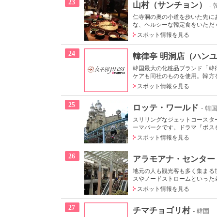
23
山村（サンチョン）
-
仁寺洞の奥の小道を歩いた先に
な、ヘルシーな韓定食をいただく
スポット情報を見る
24
韓律亭 明洞店（ハン
韓国最大の化粧品ブランド「韓
ケアも同社のものを使用。韓方を
スポット情報を見る
25
ロッテ・ワールド
- 韓
スリリングなジェットコースタ
ーマパークです。ドラマ『ボスを
スポット情報を見る
26
アラモアナ・センター
地元の人も観光客も多く集まる
スやノードストロームといった老
スポット情報を見る
27
チマチョゴリ村
- 韓国