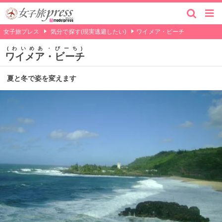
女子旅プレス
気分で探す(現実逃避したい)
ワイメア・ビーチ
わいめあ・びーち
ワイメア・ビーチ
夏と冬で姿を変えます