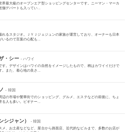
世界最大級のオープンエア型ショッピングセンターです。ニーマン・マーカ
舗デパートも入ってい...
撮れるスタジオ。ＪＹＪジェジュンの家族が運営しており、オーナーも日本
いるので言葉の心配も...
ザ・シー
- ハワイ
です。デザインはハワイの自然をイメージしたもので、柄はカワイイだけで
。また、着心地の良さ...
ノ
- 韓国
周辺の市場や繁華街でのショッピング、グルメ、エステなどの前後に、ちょ
る人も多い。ビギナー...
ンシジャン）
- 韓国
スメ、お土産などなど、屋台から路面店、近代的なビルまで、多数のお店が