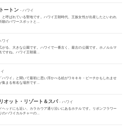
トートン
- ハワイ
」と呼ばれている聖地です。ハワイ王朝時代、王族女性が出産したといわれ
願のパワースポットと...
 ハワイ
広がる、大きな公園です。ハワイで一番古く、最古の公園です。ホノルルマ
ですね。ハワイ王朝最...
ワイ
「ハワイ」と聞いて最初に思い浮かべる絵がワキキキ・ビーチかもしれませ
集まる有名な場所です...
リオット・リゾート＆スパ
- ハワイ
ドヘッドにも近い、カラカウア通り沿いにあるホテルです。リボンフラワー
のハワイカルチャーの...