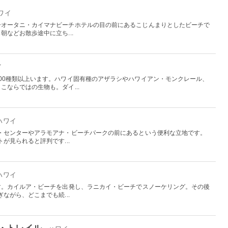
ハワイ
ーオータニ・カイマナビーチホテルの目の前にあるこじんまりとしたビーチで
などお散歩途中に立ち...
イ
00種類以上います。ハワイ固有種のアザラシやハワイアン・モンクレール、
ならではの生物も。ダイ...
 ハワイ
・センターやアラモアナ・ビーチパークの前にあるという便利な立地です。
が見られると評判です...
 ハワイ
す。カイルア・ビーチを出発し、ラニカイ・ビーチでスノーケリング。その後
ながら、どこまでも続...
・トレイル