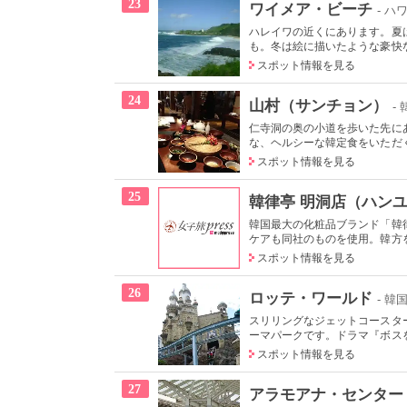
23
ワイメア・ビーチ
- ハ
ハレイワの近くにあります。夏
も。冬は絵に描いたような豪快な
スポット情報を見る
24
山村（サンチョン）
-
仁寺洞の奥の小道を歩いた先に
な、ヘルシーな韓定食をいただく
スポット情報を見る
25
韓律亭 明洞店（ハン
韓国最大の化粧品ブランド「韓
ケアも同社のものを使用。韓方を
スポット情報を見る
26
ロッテ・ワールド
- 韓
スリリングなジェットコースタ
ーマパークです。ドラマ『ボスを
スポット情報を見る
27
アラモアナ・センター