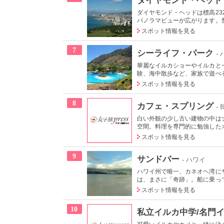
ダイヤモンド・ヘッドは標高2
パノラマビューが広がります。舗
スポット情報を見る
7
シーライフ・パーク
-
華麗なイルカショーやイルカと
験、海中散歩など、家族で遊べる
スポット情報を見る
8
カフェ・スプリング
-
白い外観の少し古い建物の中は
空間。料理を専門的に勉強したオ
スポット情報を見る
9
サンドバー
- ハワイ
ハワイ州で唯一、カネオヘ湾に
は、まさに「奇跡」。船に乗って
スポット情報を見る
10
私立イルカ中学/名門