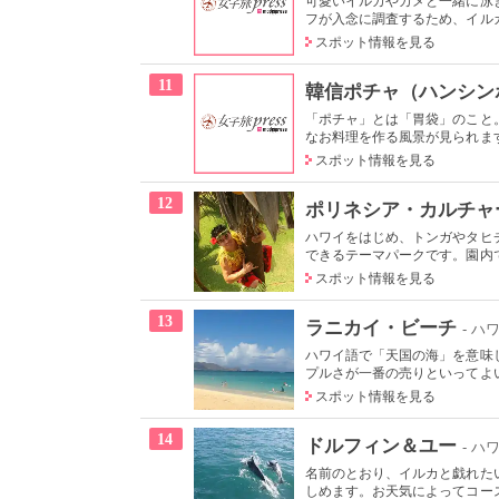
可愛いイルカやカメと一緒に泳
フが入念に調査するため、イルカ
スポット情報を見る
11
韓信ポチャ（ハンシン
「ポチャ」とは「胃袋」のこと
なお料理を作る風景が見られます
スポット情報を見る
12
ポリネシア・カルチャ
ハワイをはじめ、トンガやタヒ
できるテーマパークです。園内で
スポット情報を見る
13
ラニカイ・ビーチ
- ハ
ハワイ語で「天国の海」を意味
プルさが一番の売りといってよい
スポット情報を見る
14
ドルフィン＆ユー
- ハ
名前のとおり、イルカと戯れた
しめます。お天気によってコース