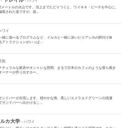
- ハワイ
32メートルの火山です。頂上までたどりつくと、ワイキキ・ビーチを中心に、
装された道ですが、急...
 ハワイ
一緒に遊べるプログラムなど、イルカと一緒に泳いだりアシカの餌付け体
アトラクションがいっぱ...
 韓国
ナチュラルな家具やオシャレな照明、まるで日本のカフェのような落ち着き
ーナーが作り出すホー...
サンドバーが出現します。穏やかな海、美しいエメラルドグリーンの浅瀬
サンドバーへ出かけるこ...
イルカ大学
- ハワイ