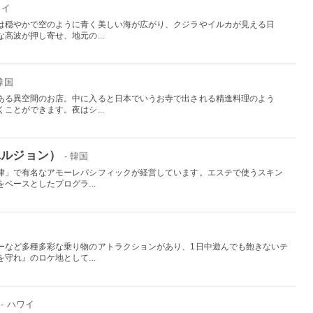
ワイ
は穏やかで空のように青く美しい海が広がり、クジラやイルカが見える日
高波が押し寄せ、地元の...
 韓国
ある異空間のお店。中に入ると日本でいうお寺で出される精進料理のよう
ことができます。夜はシ...
ユルジョン）
- 韓国
律」で有名なアモーレパシフィックが経営しています。エステで使うスキン
ベースとしたプログラ...
国
ーなど多種多彩な乗り物のアトラクションがあり、1日中遊んでも飽きないテ
守れ』のロケ地として...
- ハワイ