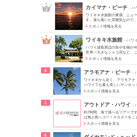
カイマナ・ビーチ
- 
2
ワイキキ水族館の東側、ニュ
す。落ち着いた雰囲気なので、朝
スポット情報を見る
ワイキキ水族館
- ハワ
3
ハワイ諸島周辺の魚や生物が4
世界一大きなシャコ貝など、ここ
スポット情報を見る
4
アラモアナ・ビーチ
-
ワイキキから近く、アラモアナ
ハワイでも最も美しいサンセット
スポット情報を見る
5
アウトドア・ハワイ
-
約7時間、海で遊べるツアーで
は無人島へゴー！スカヌーをこぎ
スポット情報を見る
6
ダイヤモンド・ヘッド