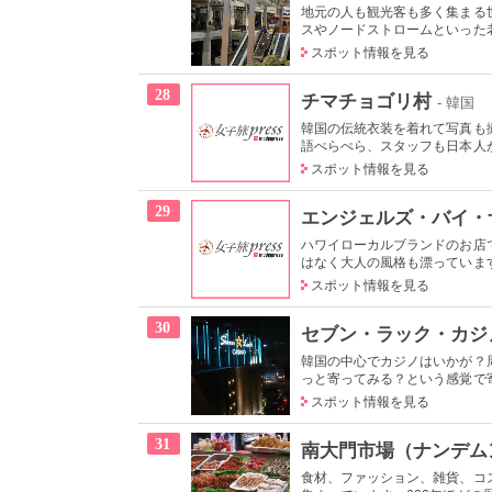
地元の人も観光客も多く集まる
スやノードストロームといった老
スポット情報を見る
28
チマチョゴリ村
- 韓国
韓国の伝統衣装を着れて写真も
語ぺらぺら、スタッフも日本人が
スポット情報を見る
29
エンジェルズ・バイ・
ハワイローカルブランドのお店
はなく大人の風格も漂っています
スポット情報を見る
30
セブン・ラック・カジ
韓国の中心でカジノはいかが？
っと寄ってみる？という感覚で寄
スポット情報を見る
31
南大門市場（ナンデム
食材、ファッション、雑貨、コ