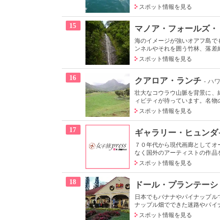
スポット情報を見る
15
マノア・フォールズ・
海のイメージが強いオアフ島で
ンネルやそれを囲う竹林、落差約5
スポット情報を見る
16
クアロア・ランチ
- ハ
壮大なコウラウ山脈を背景に、
ィビティが待っています。名物の
スポット情報を見る
17
ギャラリー・ヒュンダ
７０年代から現代画廊としてオ
なく国外のアーティストの作品を
スポット情報を見る
18
ドール・プランテーシ
日本でもバナナやパイナップル
ナップル畑でできた迷路やパイナ
スポット情報を見る