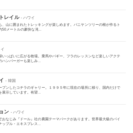
トレイル
- ハワイ
も、山に囲まれたトレッキングが楽しめます。バニヤンツリーの根が作るト
0メートルの豪快な滝...
ワイ
緑いっぱいに広がる牧場。乗馬やバギー、フラのレッスンなど楽しいアクテ
ハンバーガーも楽しみ...
イ
- 韓国
ープンしたコチラのギャリー。１９９５年に現在の場所に移り、国内だけで
展示しています。有望...
ョン
- ハワイ
でおなじみ『ドール』社の農園テーマパークがあります。世界最大級のパイ
ップル・エキスプレス...