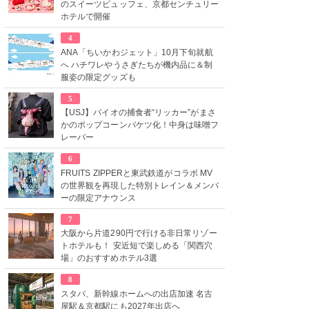
のスイーツビュッフェ、京都センチュリー
ホテルで開催
4
ANA「ちいかわジェット」10月下旬就航
へ ハチワレやうさぎたちが機内品に＆制
服姿の限定グッズも
5
【USJ】バイオの捕食者“リッカー”がまさ
かのポップコーンバケツ化！中身は味噌フ
レーバー
6
FRUITS ZIPPERと東武鉄道がコラボ MV
の世界観を再現した特別トレイン＆メンバ
ーの限定アナウンス
7
大阪から片道290円で行ける非日常リゾー
トホテルも！ 安近短で楽しめる「関西穴
場」のおすすめホテル3選
8
スタバ、新幹線ホームへの出店加速 名古
屋駅＆京都駅にも2027年出店へ