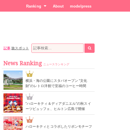
Ranking
About
modelpress
記事
旅スポット
News Ranking
ニュースランキング
1
横浜・海の公園にスタバオープン “文化
財”のレトロ洋館で至福のコーヒー時間
2
“ハローキティ＆ディアダニエル”の秋スイ
ーツビュッフェ、ヒルトン広島で開催
3
ハローキティとコラボしたリボンモチーフ