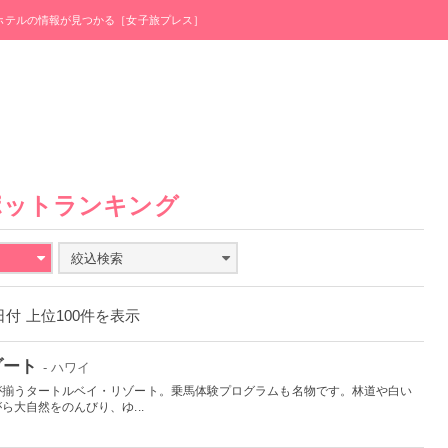
・ホテルの情報が見つかる［女子旅プレス］
ポットランキング
絞込検索
1日付 上位100件を表示
ゾート
- ハワイ
が揃うタートルベイ・リゾート。乗馬体験プログラムも名物です。林道や白い
大自然をのんびり、ゆ...