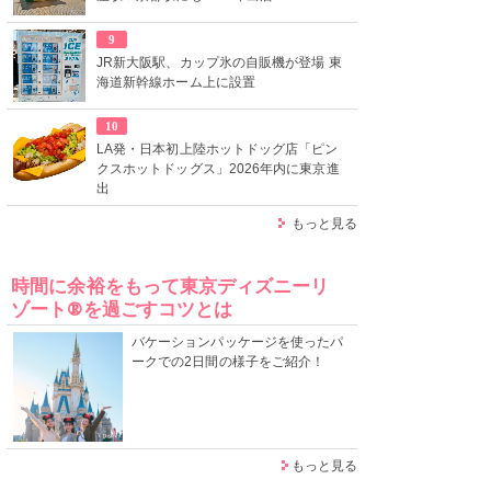
9
JR新大阪駅、カップ氷の自販機が登場 東
海道新幹線ホーム上に設置
10
LA発・日本初上陸ホットドッグ店「ピン
クスホットドッグス」2026年内に東京進
出
もっと見る
時間に余裕をもって東京ディズニーリ
ゾート®を過ごすコツとは
バケーションパッケージを使ったパ
ークでの2日間の様子をご紹介！
もっと見る