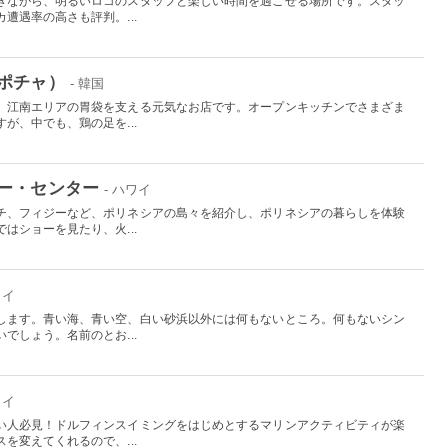
ぎながら、明るいロコのスタッフと楽しい時間を過ごせる場所です。スタッ
遭遇率の高さも評判。...
ポチャ）
- 韓国
。江南エリアの胃袋を支える元気なお店です。オープンキッチンでさまざま
が、中でも、鶏の足を...
ー・センター
- ハワイ
チ、フィジーなど、ポリネシアの島々を紹介し、ポリネシアの暮らしを体験
はショーを見たり、火...
ワイ
します。青い海、青い空、白い砂浜以外には何もないところ。何もないシン
でしょう。名前のとお...
ワイ
い人必見！ドルフィンスイミングをはじめとするマリンアクティビティが楽
を変えてくれるので、...