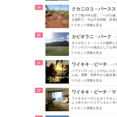
19
クカニロコ・バースス
オアフ島の中心部、「へその緒
る場所で、今は子宝祈願、安産祈
スポット情報を見る
20
カピオラニ・パーク
-
ダイヤモンド・ヘッドの裾野に
ラソンのゴール地点としても有名
スポット情報を見る
21
ワイキキ・ビーチ
- ハ
ハワイに行ったことのない人が
んね。実際、世界中から観光客が
スポット情報を見る
22
ワイキキ・ビーチ・マ
ワイキキビーチにもダイヤモン
レイ作りやハワイアンキルト作り
スポット情報を見る