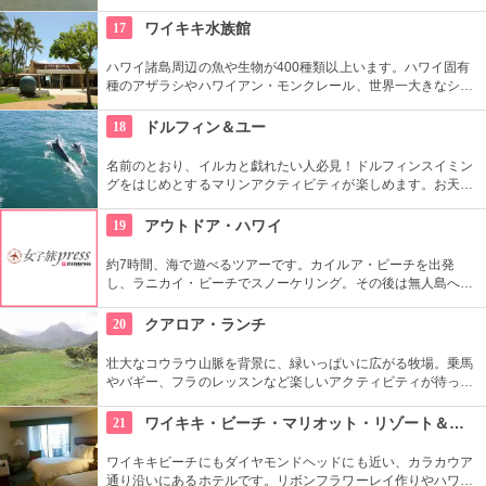
跡」。船に乗ってサンドバーへ出かけることができる現地ツア
ーが組まれているので、ぜひ利用してみて。
17
ワイキキ水族館
ハワイ諸島周辺の魚や生物が400種類以上います。ハワイ固有
種のアザラシやハワイアン・モンクレール、世界一大きなシャ
コ貝など、ここならではの生物も。ダイバーが見た海の世界を
再現したという、バーチャル体験型の水槽も人気です。
18
ドルフィン＆ユー
名前のとおり、イルカと戯れたい人必見！ドルフィンスイミン
グをはじめとするマリンアクティビティが楽しめます。お天気
によってコースを変えてくれるので、イルカに会える確率も高
いそう。バーベキューやフラ、ウクレレ演奏など、嬉しいおも
19
アウトドア・ハワイ
てなしも。
約7時間、海で遊べるツアーです。カイルア・ビーチを出発
し、ラニカイ・ビーチでスノーケリング。その後は無人島へゴ
ー！スカヌーをこぎながら、どこまでも続く美しい海を満喫で
きます。日本語スタッフもいますし、送迎やランチもついてい
20
クアロア・ランチ
ます。
壮大なコウラウ山脈を背景に、緑いっぱいに広がる牧場。乗馬
やバギー、フラのレッスンなど楽しいアクティビティが待って
います。名物のハンバーガーも楽しみですね。映画『ジュラシ
ック・パーク』のロケ地としても知られ、ロケ地巡りのバスも
21
ワイキキ・ビーチ・マリオット・リゾート＆スパ
あります。
ワイキキビーチにもダイヤモンドヘッドにも近い、カラカウア
通り沿いにあるホテルです。リボンフラワーレイ作りやハワイ