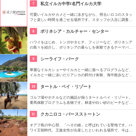
めるアトラクションがあります。カワイイお土産もいっぱい。
7
私立イルカ中学/名門イルカ大学
可愛いイルカやカメと一緒に泳ぎながら、明るいロコのスタッ
フと楽しい時間を過ごせる場所です。スタッフが入念に調査す
るため、イルカ遭遇率の高さも評判。マリンスポーツやダンス
やフラなどの“授業”もあります。“卒業”時の達成感は一緒の思い
8
ポリネシア・カルチャー・センター
出になりそうですね。
ハワイをはじめ、トンガやタヒチ、フィジーなど、ポリネシア
の島々を紹介し、ポリネシアの暮らしを体験できるテーマパー
クです。園内ではショーを見たり、火おこしやフラダンスなど
の体験ができます。半日かけてじっくり楽しめます。
9
シーライフ・パーク
華麗なイルカショーやイルカと一緒に遊べるプログラムなど、
イルカと一緒に泳いだりアシカの餌付け体験、海中散歩など、
家族で遊べるアトラクションがいっぱい。おみやげにイルカの
ヌイグルミやTシャツなどオリジナルグッズも人気です。
10
タートル・ベイ・リゾート
ゴルフ場やホテルなどの施設が揃うタートルベイ・リゾート。
乗馬体験プログラムも名物です。林道や白い砂のビーチなど、
馬に乗りながら大自然をのんびり、ゆっくりと楽しめます。夕
暮れ時のビーチを巡る乗馬プログラムもあります。
11
クカニロコ・バースストートン
オアフ島の中心部、「へその緒」と呼ばれている聖地です。ハ
ワイ王朝時代、王族女性が出産したといわれる場所で、今は子
宝祈願、安産祈願のパワースポットとして知られています。た