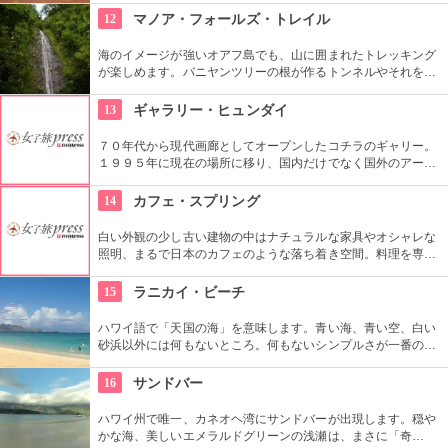
くさんのエネルギーを浴びて帰ってくださいね。
12
マノア・フォールズ・トレイル
海のイメージが強いオアフ島でも、山に囲まれたトレッキング
が楽しめます。バニヤンツリーの根が作るトンネルやそれを囲
う竹林、落差約50メートルの豪快な滝、川のせせらぎやところ
どころから聞こえる鳥の声。ハワイ固有の生物もたくさんいる
13
ギャラリー・ヒュンダイ
ので、ガイドツアーを申し込んでいろいろ教わるのもアリ。
７０年代から現代画廊としてオープンしたコチラのギャリー。
１９９５年に現在の場所に移り、国内だけでなく国外のアーテ
ィストの作品を展示しています。有望な新進作家達の作品を展
示できるスペースを設け、モダン美術の流れを感じる事が出来
14
カフェ・スプリング
る、国内最高のギャラリーとしての評価も。
白い外観の少し古い建物の中はナチュラルな家具やオシャレな
照明、まるで日本のカフェのような落ち着き空間。料理を専門
的に勉強したオーナーが作り出すホームメイドなメニューは、
どれもほっとする味わいのものばかり。
15
ラニカイ・ビーチ
ハワイ語で「天国の海」を意味します。青い海、青い空、白い
砂浜以外には何もないところ。何もないシンプルさが一番の売
りといってよいでしょう。名前のとおり、ここは天国と思えて
しまうような穴場です。住宅地から海へ抜ける小道も風情あり
16
サンドバー
ます。
ハワイ州で唯一、カネオヘ湾にサンドバーが出現します。穏や
かな海、美しいエメラルドグリーンの浅瀬は、まさに「奇