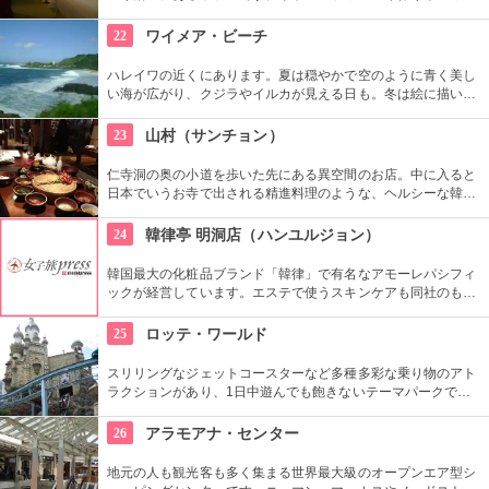
アンキルト作りのハワイカルチャーのレッスンも好評です。ハ
ワイアンキルトの巨匠が作ったキルト型も買うことができま
22
ワイメア・ビーチ
す。
ハレイワの近くにあります。夏は穏やかで空のように青く美し
い海が広がり、クジラやイルカが見える日も。冬は絵に描いた
ような豪快な高波が押し寄せ、地元のボディボーダーやサーフ
ァーたちが集まります。夕日が絶景なことでも知られていま
23
山村（サンチョン）
す。
仁寺洞の奥の小道を歩いた先にある異空間のお店。中に入ると
日本でいうお寺で出される精進料理のような、ヘルシーな韓定
食をいただくことができます。夜はショータイムもあり、美し
い民族衣装を着た人が伝統芸能を披露します。お食事と一緒に
24
韓律亭 明洞店（ハンユルジョン）
楽しめます。
韓国最大の化粧品ブランド「韓律」で有名なアモーレパシフィ
ックが経営しています。エステで使うスキンケアも同社のもの
を使用。韓方をベースとしたプログラムを受けることができま
す。
25
ロッテ・ワールド
スリリングなジェットコースターなど多種多彩な乗り物のアト
ラクションがあり、1日中遊んでも飽きないテーマパークで
す。ドラマ『ボスを守れ』のロケ地としても有名になりまし
た。夜はお城のライトアップもあり、デートで訪れるのも楽し
26
アラモアナ・センター
そうです。
地元の人も観光客も多く集まる世界最大級のオープンエア型シ