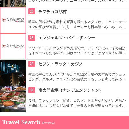
ョッピングセンターです。ニーマン・マーカスやノードストロ
ームといった老舗デパートも入っています。日本未上陸のブラ
ンドもたくさんあるのも、見逃せませんね。
27
チマチョゴリ村
韓国の伝統衣装を着れて写真も撮れるスタジオ。ＪＹＪジェジ
ュンの家族が運営しており、オーナーも日本語ぺらぺら、スタ
ッフも日本人がいるので言葉の心配もなし。女性はもちろん、
男性や小さな子供用の衣装も沢山あり、カップル写真に家族写
28
エンジェルズ・バイ・ザ・シー
真、友達同士の記念にもってこい。
ハワイローカルブランドのお店です。デザインはハワイの自然
をイメージしたもので、柄はカワイイだけではなく大人の風格
も漂っています。また、着心地の良さも大切にしています。早
速ハワイのビーチで着てみたいですね。
29
セブン・ラック・カジノ
韓国の中心でカジノはいかが？周辺の市場や繁華街でのショッ
ピング、グルメ、エステなどの前後に、ちょっと寄ってみる？
という感覚で寄る人も多い。ビギナーの人でも十分に楽しめ
る。外国人専用 CASINO 無料シャトルバスもあり、便利。
30
南大門市場（ナンデムンシジャン）
食材、ファッション、雑貨、コスメ、お土産などなど、屋台か
ら路面店、近代的なビルまで、多数のお店が集まっています。
600年ほどの歴史があり、ソウルで最も古い市場です。狭い路
地は常に買い物客であふれかえり、賑やかな空間が溢れます。
Travel Search
旅の検索