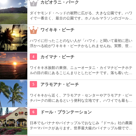
道もあるので、スニーカーの準備を。
カピオラニ・パーク
2
ダイヤモンド・ヘッドの裾野に広がる、大きな公園です。ハワ
イで一番古く、最古の公園です。ホノルルマラソンのゴール地
点としても有名ですね。ハワイ王朝最後の王カラカウアによっ
て、クイーン・カピオラニの名前が冠せられました。
ワイキキ・ビーチ
3
ハワイに行ったことのない人が「ハワイ」と聞いて最初に思い
浮かべる絵がワキキキ・ビーチかもしれませんね。実際、世界
中から観光客が集まる有名な場所です。背景にはダイヤモン
ド・ヘッドが広がるビーチを散策し、「ハワイに来た！」を実
4
カイマナ・ビーチ
感したいものですね。
ワイキキ水族館の東側、ニューオータニ・カイマナビーチホテ
ルの目の前にあるこじんまりとしたビーチです。落ち着いた雰
囲気なので、朝などお散歩途中に立ち寄ってみたい場所です。
すぐ横には終戦記念プールもあります。
5
アラモアナ・ビーチ
ワイキキから近く、アラモアナ・センターやアラモアナ・ビー
チパークの前にあるという便利な立地です。ハワイでも最も美
しいサンセットが見られると評判です。地元の方も多く、休日
はバーベキューやピクニックをしている人も見られます。
6
ドール・プランテーション
日本でもバナナやパイナップルでおなじみ『ドール』社の農園
テーマパークがあります。世界最大級のパイナップル畑ででき
た迷路やパイナップル・エキスプレスなど、大人も子供も楽し