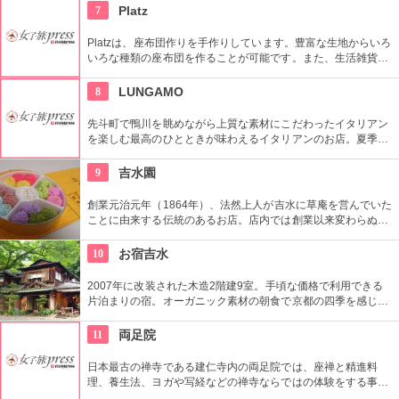
ことができる。機械を使わずに人の手で丁寧漬け込む京野菜の
7
Platz
お漬物をどうぞ。
Platzは、座布団作りを手作りしています。豊富な生地からいろ
いろな種類の座布団を作ることが可能です。また、生活雑貨・
家具も取扱っています。製品を通じて安らぎを感じることがで
きます。
8
LUNGAMO
先斗町で鴨川を眺めながら上質な素材にこだわったイタリアン
を楽しむ最高のひとときが味わえるイタリアンのお店。夏季限
定の床席では鴨川のせせらぎがもっと近くで感じられる。夜は
２階のバーも楽しめる。
9
吉水園
創業元治元年（1864年）、法然上人が吉水に草庵を営んでいた
ことに由来する伝統のあるお店。店内では創業以来変わらぬ技
と感性が光る多彩な銘菓をお土産として買っていくことができ
るほか、おいしいわらび餅をいただくこともできる。
10
お宿吉水
2007年に改装された木造2階建9室。手頃な価格で利用できる
片泊まりの宿。オーガニック素材の朝食で京都の四季を感じな
がらほっと一息つくことができる。寝具の素材にもオーガニッ
ク素材を使用。
11
両足院
日本最古の禅寺である建仁寺内の両足院では、座禅と精進料
理、養生法、ヨガや写経などの禅寺ならではの体験をする事が
出来ます。（要予約）普段は非公開の為、期間限定の特別拝観