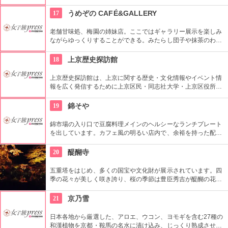
があるものですね。130年ほどの歴史がある茶屋で、風情ある
景色を見ながらちょっと休憩しませんか。
17
うめぞの CAFÉ&GALLERY
老舗甘味処、梅園の姉妹店。ここではギャラリー展示を楽しみ
ながらゆっくりすることができる。みたらし団子や抹茶のわら
び餅などは持ち帰ることも可能。開店と同時に満席になること
もある人気店だ。
18
上京歴史探訪館
上京歴史探訪館は、上京に関する歴史・文化情報やイベント情
報を広く発信するために上京区民・同志社大学・上京区役所が
協力して設立したものである。周辺には、文政年間創業の老舗
をはじめとする町家が建ち並び、昔の風情が残っている。平成
19
錦そや
26年3月30日(日)に閉館することが決まっているので、行くな
ら今のうちである。
錦市場の入り口で豆腐料理メインのヘルシーなランチプレート
を出しています。カフェ風の明るい店内で、余裕を持った配置
のカウンター席でお食事ができます。
20
醍醐寺
五重塔をはじめ、多くの国宝や文化財が展示されています。四
季の花々が美しく咲き誇り、桜の季節は豊臣秀吉が醍醐の花見
を行ったことでも知られています。秋の夜間拝観の時期は、境
内の建物や橋などとともに、紅葉のライトアップも見事。
21
京乃雪
日本各地から厳選した、アロエ、ウコン、ヨモギを含む27種の
和漢植物を京都・鞍馬の名水に漬け込み、じっくり熟成させた