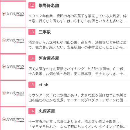
時しか中に入る事は出来ませんが、体験をすることで京都指定
12
畑野軒老舗
名勝の庭園や茶室を鑑賞する事も。
１９１２年創業、庶民の為の和菓子を販売している人気店。錦
市場に行くなら寄らずにはいられないお店という人も多いと
か。昔懐かしい店構えのショーケースに並ぶのは、麩まんじゅ
うや桜餅、お団子やお赤飯など、ちょっと和菓子が食べたいと
13
三寧坂
いう時に行きたくなる、そんなお店です。
清水寺から八坂神社や円山公園、高台寺、法観寺などを結ぶ道
で、観光客が絶えない。安産祈願への参拝道だったことから産
寧坂とも言われる。転ぶと三年で死ぬという言い伝えもあるの
で転ばないようにするといいかも。
14
阿古屋茶屋
店で人気なのはお茶漬けバイキング。約25の京漬物、白ご飯、
十六穀米、お粥が食べ放題。更に日本茶、モナカもつき、十分
に満足できるメニューである。
15
efish
カウンターの下には水槽があり、大きな窓を開け放つと鴨川と
山を臨むのどかな光景。オーナーのプロダクトデザインに囲ま
れたおしゃれなカフェ。
16
忠僕茶屋
十一重石塔が立つ広場にあります。清水寺や周辺を散策し、
「そろそろ疲れた」なんて時にちょうどいいタイミングで茶屋