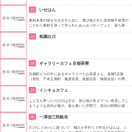
エキスをすべての商品に使用している。また毎日楽しくケアを
続けられるように、できるだけシンプルな手入れ方法になって
22
いせはん
いる。
素材本来の味を引き出すために、選び抜かれた添加物不使用の
こだわり素材を使って作られたあんみつやパフェと、落ち着い
た雰囲気の店内で、ゆっくりとしたひと時が過ごせます。
23
衹園白川
24
ギャラリーカフェ京都茶寮
京都駅ビルの中にあるギャラリーとお茶屋さん。老舗5店舗
（老松、千本玉壽軒、亀屋良長、俵屋吉富、鶴屋吉信）の季節
の京菓子一品とお茶のセットが味わえる。ギャラリーでは期間
によって変わる京都の伝統工芸の展示が楽しめる。
25
インキョカフェ
ふと立ち寄っただけのはずが、居心地の良さでつい長居してし
まうような店内が魅力。落ち着いた空間で、自分の時間が過ご
せる場所。
26
一澤信三郎帆布
3つのこだわりに基づいて、職人が手作りで作るかばんは、シ