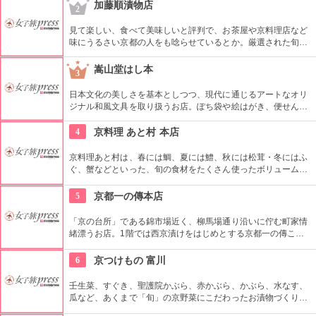
お寺の中で異彩を放つ洋風の水道橋『水路閣』もお見逃しな
加藤順漬物店
2
く。
見て楽しい、食べて美味しいと評判で、お茶屋や京料理店など
味にうるさい京都の人をも唸らせているとか。厳選された旬の
素材を、飽きのこない、また食べたいと思わせる味は、丹精込
めてつくられた物だからこそ。基本的には店舗とネット販売の
嵩山堂はし本
3
みなので、ぜひ立ち寄りたいお店。
日本文化の美しさを基本としつつ、現代に通じるアートなオリ
ジナル和風文具を取り扱うお店。ぽち袋や絵はがき、便せんや
お菓子敷きなど、どこか懐かしい、暖かいデザインの紙製品
は、あげる人にも、貰った人にも印象に残る物ばかり。ココで
4
京料理 あと村 本店
しか買えないお気に入りを見つけてみて。
京料理あと村は、春には鯛、夏には鱧、秋には松茸・冬にはふ
ぐ、蟹などといった、旬の食材をたくさん使ったボリュームの
ある料理を提供している。また、夏の期間限定で、川床で鴨川
のせせらぎを聞きながら料理を味わうことができる。
5
京都一の傳本店
「京の台所」である錦市場近く、柳馬場通り沿いに佇む町家情
緒漂うお店。1階では西京漬けをはじめとする京都一の傳こだ
わりの商品がいただけ、２階では焼きたての西京漬けをメイン
とした「旬のおもてなし料理」を楽しめる。
6
京つけもの 富川
壬生菜、すぐき、聖護院かぶら、赤かぶら、かぶら、水なす、
瓜など、あくまで「旬」の京野菜にこだわったお漬物づくりを
しているお店。店内では試食をしてから気に入ったものを買う