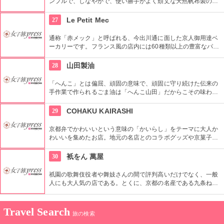
ンプルで、しなやかで、使い勝手がよく頑丈な天然帆布製のか
ばん。長年使用したのちの劣化したかばんの修理にも対応。丁
寧な仕事で満足できます。
27
Le Petit Mec
通称「赤メック」と呼ばれる、今出川通に面した京人御用達ベ
ーカリーです。フランス風の店内には60種類以上の豊富なパン
が並び、パリのパン屋さんのような外観にパリジェンヌ気分を
味わえます。
28
山田製油
「へんこ」とは偏屈、頑固の意味で、頑固に守り続けた伝来の
手作業で作られるごま油は「へんこ山田」だからこその味わ
い。販売だけでは満足できず、揚げ物や炒め物だけでなく、生
のごま油の美味しさを味わってもらいたい！という想いから、
29
COHAKU KAIRASHI
本社敷地内にレストランもオープン。ごま油への情熱と愛情を
感じられるお店です。
京都弁でかわいいという意味の「かいらし」をテーマに大人か
わいいを集めたお店。地元の名店とのコラボグッズや京菓子な
どが大人ゴコロをくすぐるかわいいアイテムが並んでいます。
30
衹をん 萬屋
祇園の歌舞伎役者や舞妓さんの間で評判高いだけでなく、一般
人にも大人気の店である。とくに、京都の名産である九条ねぎ
をうどんが見えなくなるほどふんだんに使ったねぎうどんは、
それを食べる目的で京都を訪れる人がいるほどの人気である。
Travel Search
旅の検索