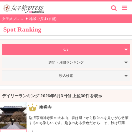
女子旅プレス
地域で探す(京都)
Spot Ranking
6/3
週間・月間ランキング
絞込検索
デイリーランキング 2026年6月3日付 上位30件を表示
南禅寺
1
臨済宗南禅寺派の大本山。春は蹴上から桜並木を見ながら散策
するのも楽しいです。趣きのある景色だからこそ、秋は紅葉の
美しさが際立つでしょう。三門に上って景色を楽しんでみて。