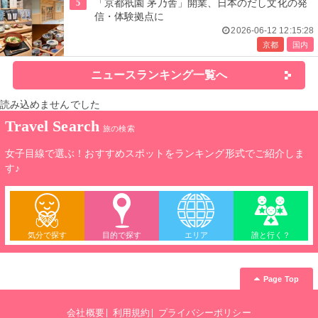
5
「京都祇園 茅乃舎」開業、日本のだし文化の発
信・体験拠点に
2026-06-12 12:15:28
京都
国内
ニュースランキング一覧へ
読み込めませんでした
Travel Search
旅の検索
女子目線で選ぶ！おすすめスポットをランキング形式でご紹介しま
す♪
気分で探す
目的で探す
エリア
誰と行く？
Page Top
会社概要
利用規約
プライバシーポリシー