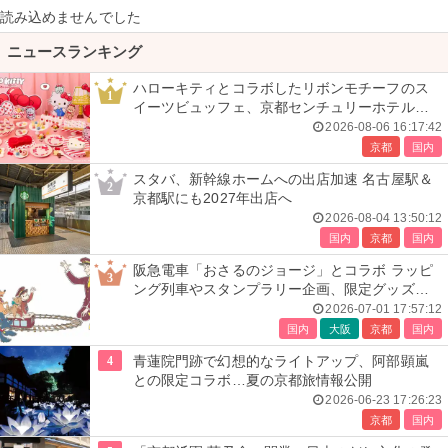
読み込めませんでした
ニュースランキング
ハローキティとコラボしたリボンモチーフのス
1
イーツビュッフェ、京都センチュリーホテルで
開催
2026-08-06 16:17:42
京都
国内
スタバ、新幹線ホームへの出店加速 名古屋駅＆
2
京都駅にも2027年出店へ
2026-08-04 13:50:12
国内
京都
国内
阪急電車「おさるのジョージ」とコラボ ラッピ
3
ング列車やスタンプラリー企画、限定グッズ全
24種も
2026-07-01 17:57:12
国内
大阪
京都
国内
4
青蓮院門跡で幻想的なライトアップ、阿部顕嵐
との限定コラボ…夏の京都旅情報公開
2026-06-23 17:26:23
京都
国内