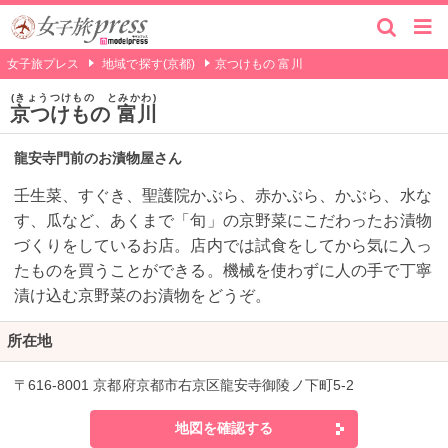
女子旅プレス
地域で探す(京都)
京つけもの 富川
きょうつけもの とみかわ
京つけもの 富川
龍安寺門前のお漬物屋さん
壬生菜、すぐき、聖護院かぶら、赤かぶら、かぶら、水な
す、瓜など、あくまで「旬」の京野菜にこだわったお漬物
づくりをしているお店。店内では試食をしてから気に入っ
たものを買うことができる。機械を使わずに人の手で丁寧
漬け込む京野菜のお漬物をどうぞ。
所在地
〒616-8001 京都府京都市右京区龍安寺御陵ノ下町5-2
地図を確認する