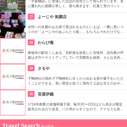
『平家物語』に登場した悲恋の尼寺として知られています。苔
に覆われた庭園が美しく、落ち着きます。紅葉と苔のコントラ
ストが美しいことから秋に訪れる人も多いですが、新緑の季節
や冬の雪景色など、季節ごとに美しい姿を見せています。
27
よーじや 衹園店
女性への京都のお土産で喜ばれるものといえば、一番に思いつ
くのが「よーじやのあぶらとり紙」。もちろんそれだけでな
く、化粧のノリが良くなると評判の繭セットや自然化粧石け
ん、ボディケアやヘアケアのセットなど、女心をくすぐる商品
28
わらび庵
が沢山。自分へのお土産にも、お友達のお土産にも最適。
東福寺の駅近くにある、京町屋を改装した甘味所。店内奥の坪
庭は夕方〜ライトアップしていて雰囲気も抜群。そんな店内で
頂けるのは、丹念に練り上げた人気の手作りわらび餅を始めあ
んみつなどの甘味の他、丹波産地鶏のひつまぶしなども。わら
29
さるや
び餅はお持ち帰りも出来るので、お土産にもGood。
下鴨神社の境内で下鴨神社に古くから伝わる茶や菓子をいただ
くことができる。長い歴史が息づく境内で上品な甘さのおやつ
を楽しんでみては。不老長寿の良薬とされた香ばしいお茶もぜ
ひ。
30
笹屋伊織
1716年創業の老舗和菓子屋。毎月20〜22日はどら焼きが限定
販売されるので必見。バス停からすぐなので、アクセスも良
い。職人の繊細な芸術品にはまること間違いなし。
Travel Search
旅の検索