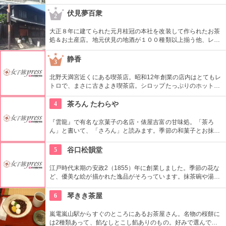
のは再建され、寺田屋事件（1866年）の刀痕も再現されたもの
です。歴史博物館として見るのもよし、龍馬になりきって宿泊
伏見夢百衆
2
してみても。
大正８年に建てられた元月桂冠の本社を改装して作られたお茶
処＆お土産店。地元伏見の地酒が１００種類以上揃う他、レト
ロな店内では日本酒の飲み比べができるきき酒セットや清酒ア
イスクリーム、清酒カステラなど、酒処ならではのメニューが
静香
3
ずらり。観光パンフレットも揃っています。
北野天満宮近くにある喫茶店。昭和12年創業の店内はとてもレ
トロで、まさに古きよき喫茶店。シロップたっぷりのホットケ
ーキは350円からととってもリーズナブルにいただける。レト
ロな雰囲気を楽しみたい方はぜひ来てみて。
4
茶ろん たわらや
『雲龍』で有名な京菓子の名店・俵屋吉富の甘味処。「茶ろ
ん」と書いて、「さろん」と読みます。季節の和菓子とお抹茶
のセットをはじめ、あんみつ、葛切、わらびもち、夏はアイス
にカキ氷と、いつ訪れても幸せなひと時を過ごせます。
5
谷口松韻堂
江戸時代末期の安政2（1855）年に創業しました。季節の花な
ど、優美な絵が描かれた逸品がそろっています。抹茶碗や湯の
み、ご飯茶碗といった日本のものから、マグカップやコーヒー
カップなど、幅広い品揃えに驚くかも。
6
琴きき茶屋
嵐電嵐山駅からすぐのところにあるお茶屋さん。名物の桜餅に
は2種類あって、餡なしとこし餡ありのもの。好みで選んでも