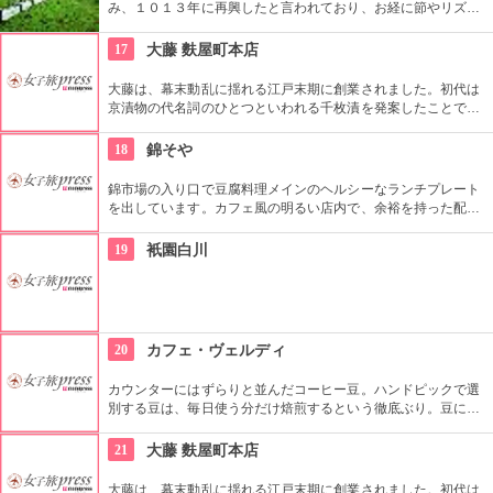
み、１０１３年に再興したと言われており、お経に節やリズム
を付けた声楽の「声明」、こちらでは「天台（宗の）声明」の
活動が行われてことでも有名です。また、本堂にある阿弥陀如
17
大藤 麩屋町本店
来が美男子という事も気になります。
大藤は、幕末動乱に揺れる江戸末期に創業されました。初代は
京漬物の代名詞のひとつといわれる千枚漬を発案したことで知
られています。宮中で働くひとりの料理方が聖護院かぶらを使
って浅漬けが作られたのが始まり。お土産や贈り物に買ってみ
18
錦そや
たいですね。
錦市場の入り口で豆腐料理メインのヘルシーなランチプレート
を出しています。カフェ風の明るい店内で、余裕を持った配置
のカウンター席でお食事ができます。
19
衹園白川
20
カフェ・ヴェルディ
カウンターにはずらりと並んだコーヒー豆。ハンドピックで選
別する豆は、毎日使う分だけ焙煎するという徹底ぶり。豆によ
ってベストな抽出温度で入れてくれ、それに合わせたカップ＆
ソーサーで出てくるのも楽しみの一つ。もちろん豆の販売も行
21
大藤 麩屋町本店
っています。
大藤は、幕末動乱に揺れる江戸末期に創業されました。初代は