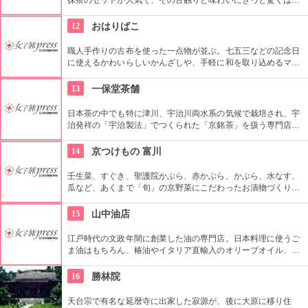
ず。とろりとしていて、コチラでしか体験できないような食感
と、抹茶との組み合わせが絶妙です。軽食やコーヒーもあるの
12
おはりばこ
で、足を休めに立ち寄りたい、そんなお店です。
職人手作りの古布を使った一点物が並ぶ。七五三などの記念日
に使えるかわいらしいかんざしや、手軽に和を取り込めるマメ
がまなど。お土産にも喜ばれそうな愛らしい和雑貨だ。
13
一保堂茶舗
日本茶の中でも特に津川、宇治川両水系の気候で栽培され、宇
治発祥の「宇治製法」でつくられた「京銘茶」を扱う専門店。
ただ、お茶を売ることにとどまらず、喫茶室では、お茶を入れ
る段階から教えてもらうことができます。
14
京つけもの 富川
壬生菜、すぐき、聖護院かぶら、赤かぶら、かぶら、水なす、
瓜など、あくまで「旬」の京野菜にこだわったお漬物づくりを
しているお店。店内では試食をしてから気に入ったものを買う
ことができる。機械を使わずに人の手で丁寧漬け込む京野菜の
15
山中油店
お漬物をどうぞ。
江戸時代の文政年間に創業した油の専門店。日本料理に使うご
ま油はもちろん、椿油やイタリア直輸入のオリーブオイル、き
れいになる油など、直接生産者を訪れてから売るスタイルであ
らゆる油を取り扱っています。店舗は安政年間に建てられたも
16
勝林院
ので、昔の面影が残っています。
天台宗で有名な延暦寺に出家した寂源が、後に大原に移り住