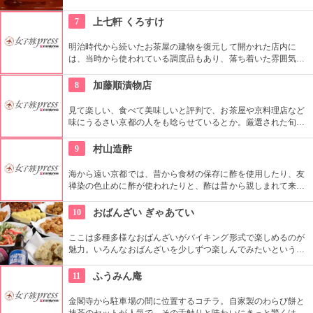
良いし、食べ比べてみるのも楽しい。
7
上七軒 くろすけ
明治時代から続いたお茶屋の建物を復元して開かれた店内に
は、当時から使われている調度品もあり、落ち着いた雰囲気の
中で京都の風情とおいしい料理が楽しめます。
8
加藤順漬物店
見て楽しい、食べて美味しいと評判で、お茶屋や京料理店など
味にうるさい京都の人をも唸らせているとか。厳選された旬の
素材を、飽きのこない、また食べたいと思わせる味は、丹精込
めてつくられた物だからこそ。基本的には店舗とネット販売の
9
村山造酢
みなので、ぜひ立ち寄りたいお店。
海から遠い京都では、昔から食材の保存に酢を使用したり、友
禅染の色止めに酢が使われたりと、酢は昔から親しまれて来ま
した。コチラの京酢は、厳選された米から技術を駆使して作ら
れ、そのまろやかな味わいは有名料亭や寿司屋、料理家から愛
10
おばんざい ぎゃあてい
され続けています。
ここは多種多様なおばんざいがバイキング形式で楽しめるのが
魅力。いろんなおばんざいを少しずつ楽しんでみたいという人
にぴったり。バランスよく並べられたおばんざいはどれも食欲
をそそる。
11
ふうみん庵
金閣寺から駐車場の間に位置するコチラ。自家製のわらび餅と
抹茶のセットが人気で、その舌触りと味わいにきっと驚くは