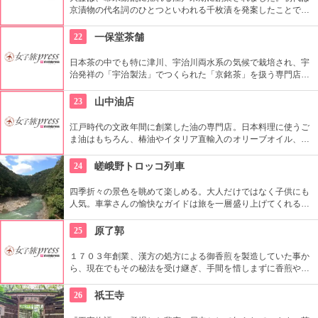
京漬物の代名詞のひとつといわれる千枚漬を発案したことで知
られています。宮中で働くひとりの料理方が聖護院かぶらを使
って浅漬けが作られたのが始まり。お土産や贈り物に買ってみ
22
一保堂茶舗
たいですね。
日本茶の中でも特に津川、宇治川両水系の気候で栽培され、宇
治発祥の「宇治製法」でつくられた「京銘茶」を扱う専門店。
ただ、お茶を売ることにとどまらず、喫茶室では、お茶を入れ
る段階から教えてもらうことができます。
23
山中油店
江戸時代の文政年間に創業した油の専門店。日本料理に使うご
ま油はもちろん、椿油やイタリア直輸入のオリーブオイル、き
れいになる油など、直接生産者を訪れてから売るスタイルであ
らゆる油を取り扱っています。店舗は安政年間に建てられたも
24
嵯峨野トロッコ列車
ので、昔の面影が残っています。
四季折々の景色を眺めて楽しめる。大人だけではなく子供にも
人気。車掌さんの愉快なガイドは旅を一層盛り上げてくれる。
片道約25分でおすすめ。料金は区間問わず片道600円。
25
原了郭
１７０３年創業、漢方の処方による御香煎を製造していた事か
ら、現在でもその秘法を受け継ぎ、手間を惜しまずに香煎や人
気の黒七味などの薬味を作り出しています。公家や宮家、茶人
等にも愛され、明治・大正期には「宮内省御用品」の名誉を受
26
祇王寺
けた事も。自宅用にはもちろん、贈答用にも喜ばれています。