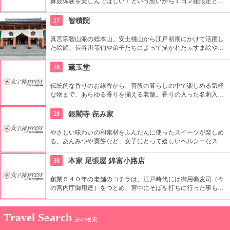
舞妓体験を楽しんでほしい！という想いから１日２組限定とい
うこだわりのコチラ。芸舞妓専門の着付師「男衆」さんが徹底
監修した着付けを体験しながら、花街の伝統や文化についての
27
智積院
お話しを聞いたら心も舞妓さん気分。
真言宗智山派の総本山。安土桃山から江戸初期にかけて活躍し
た絵師、長谷川等伯や弟子たちによって描かれたふすま絵や、
桃山時代に造られた国指定名勝の庭園など、広い敷地にはみど
ころがあふれています。時間をかけて訪れたいですね。
28
薫玉堂
伝統的な香りのお線香から、普段の暮らしの中で楽しめる気軽
な物まで、あらゆる香りを揃える老舗。香りの入った名刺入れ
など、ありそうでなかった物が揃っています。店内には「香
席」があり、香道を気軽に学べる聞香体験も行われています
29
銀閣寺 㐂み家
（要予約）。京都ならではの東山文化を味わえる貴重な体験を
コチラで。
やさしい味わいの和素材をふんだんに使ったスイーツが楽しめ
る。あんみつや粟餅など、女子にとって嬉しいヘルシーなスイ
ーツ。京都に行ったらぜひいただきたい一品。店内の雰囲気も
洗練されているのが良い。
30
本家 尾張屋 錦富小路店
創業５４０年の老舗のコチラは、江戸時代には御用蕎麦司（今
の宮内庁御用達）をつとめ、宮中にそばを打ちに行った事もあ
るという歴史あるお店。コシと香りを失わない為に、その日に
打ったそばを、注文を受けてから湯がいてもらえます。独自の
京風味だしは、そんなそばの美味しさを引き立ててくれるお味
Travel Search
旅の検索
です。