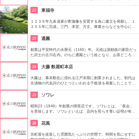
餡が決めて。あふれ出た分の餡は乾燥対策として寒天で包まれ
ている。
22
東福寺
１２３６年九条道家が釈迦像を安置する為に建立を発願し、１
２５５年に完成。三門、本堂、方丈、庫裏からなどを中心に２
５の塔頭寺院があり、応仁の乱の戦火を逃れた文化財が多く残
っています。また、近代の造園家重森三玲によって作られた４
23
通圓
つの庭は「八相の庭」と呼ばれ、枯山水や市松模様やなど美し
い物ばかり。
創業は平安時代の永暦元（1160）年。元祖は源頼政の家臣だっ
た武士の古川右内。のちに通園という姓となり、お茶どころ・
宇治で旅行く人の無病息災を祈りながらお茶を出していたとい
う歴史があります。足利義政や豊臣秀吉、徳川家康といった大
24
大藤 麩屋町本店
名もこちらでお茶をしたそう。
大藤は、幕末動乱に揺れる江戸末期に創業されました。初代は
京漬物の代名詞のひとつといわれる千枚漬を発案したことで知
られています。宮中で働くひとりの料理方が聖護院かぶらを使
って浅漬けが作られたのが始まり。お土産や贈り物に買ってみ
25
ソワレ
たいですね。
昭和23（1948）年創業の喫茶店です。ソワレとは、「夜会」
を意味します。ソワレといえば、店内を照らす青い証明が有
名。昼間からまさに「夜会」の気分が味わえます。青いゼリー
が入ったヨーグルトポンチやゼリーポンチもぜひ。
26
花風
京町屋を改装した雰囲気たっぷりの空間で、時間を気にせずに