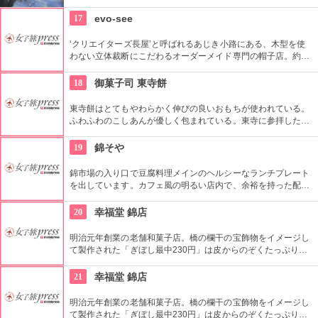
気品漂う京都の風情を全身で感じられるので必見。駅から徒歩
5分ほどで、アクセスも良い。
17
evo-see
‘クリエイターズ長屋’と呼ばれるあじき小路にある、木型を使
わない立体裁断にこだわるオーダーメイド専門の帽子店。約10
項目を職人が細かく計測しカスタムメイドの帽子を作成してく
れる。
18
御菓子司 東寺餅
東寺餅はとてもやわらかく伸びの良いおもちが使われている。
ふわふわのこしあんが優しく包まれている。東寺に参拝したと
きにはぜひ寄ってみてはいかがだろうか。
19
錦そや
錦市場の入り口で豆腐料理メインのヘルシーなランチプレート
を出しています。カフェ風の明るい店内で、余裕を持った配置
のカウンター席でお食事ができます。
20
幸福堂 錦店
明治元年創業の老舗和菓子店。橋の欄干の宝飾物をイメージし
て製作された「ぎぼし最中230円」は皮からのぞくたっぷりの
餡が決めて。あふれ出た分の餡は乾燥対策として寒天で包まれ
ている。
21
幸福堂 錦店
明治元年創業の老舗和菓子店。橋の欄干の宝飾物をイメージし
て製作された「ぎぼし最中230円」は皮からのぞくたっぷりの