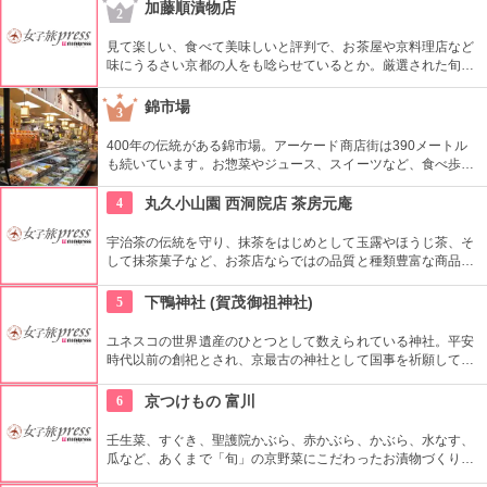
お値段でカジュアルな感覚でおいしく味わえると人気です。
加藤順漬物店
2
見て楽しい、食べて美味しいと評判で、お茶屋や京料理店など
味にうるさい京都の人をも唸らせているとか。厳選された旬の
素材を、飽きのこない、また食べたいと思わせる味は、丹精込
めてつくられた物だからこそ。基本的には店舗とネット販売の
錦市場
3
みなので、ぜひ立ち寄りたいお店。
400年の伝統がある錦市場。アーケード商店街は390メートル
も続いています。お惣菜やジュース、スイーツなど、食べ歩き
ができるようにそれぞれの店舗が工夫をこらした商品を販売し
ていますので、行くときは、おなかをすかせてから。
4
丸久小山園 西洞院店 茶房元庵
宇治茶の伝統を守り、抹茶をはじめとして玉露やほうじ茶、そ
して抹茶菓子など、お茶店ならではの品質と種類豊富な商品を
展開する、３００年もの歴史を誇る老舗店。その茶房であるコ
チラでは、お茶と和菓子のセットなどはもちろん、アイスクリ
5
下鴨神社 (賀茂御祖神社)
ームやロールケーキなどを頂く事が出来ます。
ユネスコの世界遺産のひとつとして数えられている神社。平安
時代以前の創祀とされ、京最古の神社として国事を祈願してい
る。境内は森に囲まれており、京都の中でもとても静寂で新鮮
な場所だ。パワースポットとして知られるほか、縁結びの神社
6
京つけもの 富川
としても知られる。
壬生菜、すぐき、聖護院かぶら、赤かぶら、かぶら、水なす、
瓜など、あくまで「旬」の京野菜にこだわったお漬物づくりを
しているお店。店内では試食をしてから気に入ったものを買う