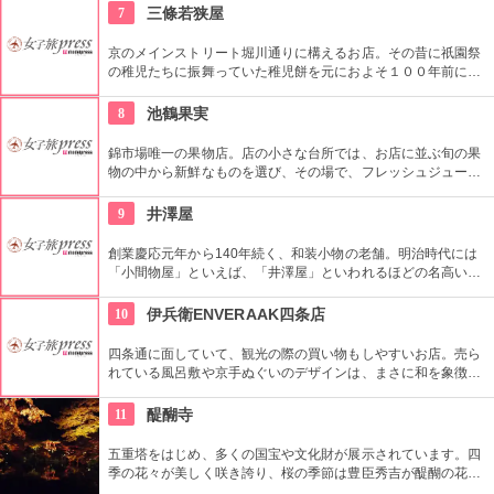
ことができる。機械を使わずに人の手で丁寧漬け込む京野菜の
7
三條若狭屋
お漬物をどうぞ。
京のメインストリート堀川通りに構えるお店。その昔に祇園祭
の稚児たちに振舞っていた稚児餅を元におよそ１００年前に京
菓子として創作されたちご餅が人気。見た目から京菓子らしい
控えめであるが華やかな印象が特徴。
8
池鶴果実
錦市場唯一の果物店。店の小さな台所では、お店に並ぶ旬の果
物の中から新鮮なものを選び、その場で、フレッシュジュース
として飲むことができます。お土産にも、ちょっとした休憩に
も立ち寄れる場所。
9
井澤屋
創業慶応元年から140年続く、和装小物の老舗。明治時代には
「小間物屋」といえば、「井澤屋」といわれるほどの名高い店
として全国で知られていた。今では、和装小物の美しさを追求
し、京都の職人気質を守りながらも、新鮮で艶やかな気品とと
10
伊兵衛ENVERAAK四条店
もに京好みのはんなりとした味わいを提供している。
四条通に面していて、観光の際の買い物もしやすいお店。売ら
れている風呂敷や京手ぬぐいのデザインは、まさに和を象徴し
たものでありながら、おしゃれなものである。
11
醍醐寺
五重塔をはじめ、多くの国宝や文化財が展示されています。四
季の花々が美しく咲き誇り、桜の季節は豊臣秀吉が醍醐の花見
を行ったことでも知られています。秋の夜間拝観の時期は、境