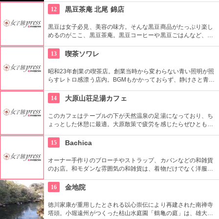
内の建物や橋などとともに、紅葉のライトアップも見事。
12
黒豆茶庵 北尾 錦店
黒豆は女子必見、美容の味方。そんな黒豆商品がたっぷり楽し
めるのがここ、黒豆茶庵。黒豆コーヒーや黒豆ごはんなど、ま
さに黒豆づくし。しっかりとした料理だけでなく、スイーツも
楽しめるのが嬉しい。
13
喫茶ソワレ
昭和23年創業の喫茶店。創業当時から変わらない青い照明が照
らすレトロ感漂う店内。BGMもかかっておらず、静けさと青い
光という非日常的な雰囲気に包まれながらいただく看板メニュ
ーのゼリーポンチはここでしか味わえない。
14
大原山荘足湯カフェ
このカフェはテーブルの下が天然温泉の足湯になっており、ち
ょっとした休憩に最適。大原散策で疲労を感じたらぜひとも立
ち寄りたいカフェ。タオルは備え付けられているので手ぶらで
気軽に行くことができる。
15
Bachica
オーナー手作りのブローチやストラップ、カバンなどの和雑貨
のお店。和モダンな雰囲気の和雑貨は、着物だけでなく洋服に
も合い、普段使いもできるのが魅力。
16
金地院
徳川家康が重用したとされる以心崇伝により再建された南禅寺
塔頭。小堀遠州がつくった枯山水庭園「鶴亀の庭」は、雄大で