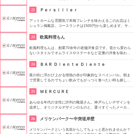
気で、チョコ、ナッツ、フルーツなど豊富で選ぶのが楽しい！
22
Ｐｅｒｓｉｌｌｅｒ
アットホームな雰囲気で本格フレンチを味わえるこのお店はミ
シュラン掲載店。コースランチは1500円から楽しめます。サラ
ダが人気で、シンプルと思いきやキッシュや魚介や生ハムなど
がちりばめられていて食感のハーモニーが絶妙。
23
欧風料理もん
欧風料理もんは、創業70余年の老舗洋食店です。昔から変わら
ないスタイルでオムライスやステーキなど定番の洋食を味わえ
ます。人気メニューの「ビーフカツレツ」は神戸牛のヒレ肉を
使ってソースにまでこだわっています。テイクアウトできる
24
ＢＡＲ Ｄｉｅｎｔｅ Ｄｉｅｎｔｅ
「ビフカツサンド」も人気です。上の階ではしゃぶしゃぶやす
き焼きも味わえます。
夜の街に浮かび上がる情熱の赤が印象的なスペインバル。朝ま
で営業してるのでちょい飲みでもがっつり食べたい時も嬉しい
お店。一人でも入りやすいので酔い覚ましにコーヒーもいかが
ですか？
25
ＭＥＲＣＵＲＥ
あらゆる年代の女性に評判の靴屋さん。神戸らしいデザインを
追求し、オリジナルデザインのものと、選りすぐったメーカー
の靴のみを扱うこだわりのお店でもあります。また、価格もリ
ーズナブルで、まとめ買いできちゃうのも魅力的ですよね。
26
メリケンパーク〜中突堤岸壁
メリケンパークという名前からしてちょっと惹かれませんか？