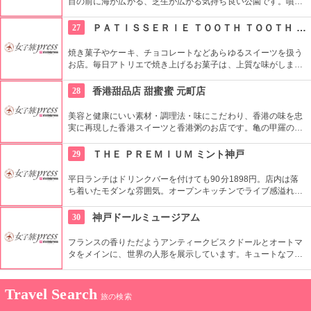
目の前に海が広がる、芝生が広がる気持ち良い公園です。噴水
や、のんびりできるベンチ、そして、「フィッシュダンス」や
「メリケンシアター」のように屋外アートを楽しめるスペース
27
ＰＡＴＩＳＳＥＲＩＥ ＴＯＯＴＨ ＴＯＯＴＨ サロン・ド・テラス
も。ここで、神戸ならではのランチを広げるのもいいですね。
焼き菓子やケーキ、チョコレートなどあらゆるスイーツを扱う
お店。毎日アトリエで焼き上げるお菓子は、上質な味がしま
す。店内も、ワンランク上の質感のあるインテリアで揃えられ
ており、テラス席も開放的でとても居心地がよいお店です。
28
香港甜品店 甜蜜蜜 元町店
美容と健康にいい素材・調理法・味にこだわり、香港の味を忠
実に再現した香港スイーツと香港粥のお店です。亀の甲羅の内
側のエキスと漢方薬を煮詰めて固めた「カメゼリー」は美肌と
デトックス効果があります。現地に出向いて仕入れた約30種類
29
ＴＨＥ ＰＲＥＭＩＵＭ ミント神戸
の中国茶は店頭でも購入可能です。
平日ランチはドリンクバーを付けても90分1898円。店内は落
ち着いたモダンな雰囲気。オープンキッチンでライブ感溢れ、
作り立てが味わえるのも嬉しいエグゼクティブなビュッフェ。
30
神戸ドールミュージアム
フランスの香りただようアンティークビスクドールとオートマ
タをメインに、世界の人形を展示しています。キュートなフラ
ンス人形や精巧なオートマタを見ているうちに、アンティーク
ドールの世界にはまってしまいそう。展示品を通じて19世紀の
人形文化を勉強できます。
Travel Search
旅の検索