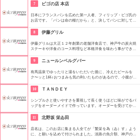
ムが揃っています。
7
ビゴの店 本店
日本にフランスパンを広めた第一人者、フィリップ・ビゴ氏の
お店です。「パンは命の糧だから」と、決してパンに対して妥
協を許さず、添加物を使わない本物のパン。種類も豊富で、パ
ンのかぐわしい香りと美しさに自然と笑顔がこぼれます。
8
伊藤グリル
伊藤グリルは大正１２年創業の老舗洋食店で、神戸牛の炭火焼
ステーキや洋食のコース料理など本格洋食を味わう事ができま
す。国産黒毛和牛ブリスケを使用した「ビーフシチュー」は90
年近く守られてきたレシピで素材選びから煮込み時間、ソース
9
ニュールンベルグバー
にまでこだわり変わらない味を守っています。
有馬温泉でゆったりと湯をいただいた後に、冷えたビールを
ク〜ッと1杯♪おつまみも気の利いたものがあるので、小腹が空
いていても大丈夫。金の湯の目の前、オープンテラスになって
いるので入りやすくてそれもまた高得点です。
10
ＴＡＮＤＥＹ
シンプルさと使いやすさを重視して長く使うほどに味がでるバ
ッグをオーダーメイドで作っています。オーダーを受けてから
1つ1つ丁寧な手作業。生地は帆布からヴィンテージものまで。
あなただけのバッグ作ってみませんか？
11
北野坂 栄ゐ田
店名は、このお店に集まる人全てが「繁栄を為（ゐ）す」よう
に、と願いを込めて付けられました。淡路の魚介類、神戸の野
菜、常時約50種類、全国の蔵元から直接取り寄せる無濾過日本