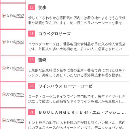
らカットされるバームクーヘン等が目玉。その他にも、本店限
定のチーズケーキやアッフェルバウムなどもあるので、スイー
17
徒歩
ツ好きならずとも覗いてみたいお店。
優しくてさわやかな雰囲気の店内には着心地のよさそうな子供
服や雑貨が並んでいます。使い勝手の良いベーシックな服を豊
富に。作家さんの一点ものの貴重な雑貨は、バッグや鍋つかみ
など、大人が愛用できるアイテムもあります。
18
コウベグロサーズ
コウベグロサーズは、世界各国の食料品が手に入る輸入食品店
です。外国人の多い土地柄ゆえ、多くの人に必要とされていま
す。2000点以上という圧倒的な品揃えで、見ているだけで飽き
ません。ここでしか買えない商品も。
19
龍郷
伝統的な広東料理を基本に食の宝庫・香港で身につけた味をア
レンジ。美味しく楽しくいただける香港風広東料理を提供して
います。180席もある広いお店で、調度品をそろえて雰囲気を
作りながらも、明るくてアットホームな感じがします。家族や
20
ワインハウス ローテ・ローゼ
親戚の集まりでも使えそうですね。
ローテ・ローゼはドイツワイン専門店です。毎年ドイツへ行き
試飲して厳選した高品質なドイツワインを蔵元から直輸入して
います。店内のワインセラーに並ぶ約３００種類ものドイツワ
インを購入でき、ワイングラスなども販売しています。隣接さ
21
ＢＯＵＬＡＮＧＥＲＩＥ セ・エム・アッシュ ミント神戸店
れているレストランではドイツ料理とそれに合ったドイツワイ
ンを飲むことができます。
ミント神戸の地下にある外観の赤が目を引くパン屋さん。店内
にカフェスペースがありイートインも可。デニッシュパンが人