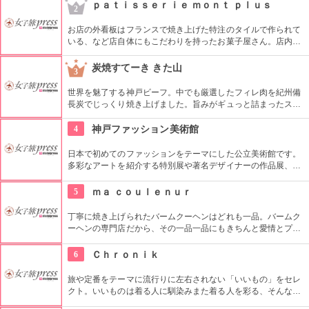
と機能を併せ持った帽子、一見の価値ありです。
ｐａｔｉｓｓｅｒｉｅ ｍｏｎｔ ｐｌｕｓ
2
お店の外看板はフランスで焼き上げた特注のタイルで作られて
いる、など店自体にもこだわりを持ったお菓子屋さん。店内も
シャンデリアにこだわりを見せるなど、お客様にくつろいでい
ただけるようインテリアにも気を配っています。店内では店頭
炭焼すてーき きた山
3
で売られているケーキにアレンジを加えたものを楽しむことが
できます。
世界を魅了する神戸ビーフ。中でも厳選したフィレ肉を紀州備
長炭でじっくり焼き上げました。旨みがギュっと詰まったステ
ーキは、塩コショウでシンプルにいただきます。ステーキに合
うボルシチ風のスープも一緒にどうぞ。予算を十分確保して、
4
神戸ファッション美術館
贅沢なひと時を。
日本で初めてのファッションをテーマにした公立美術館です。
多彩なアートを紹介する特別展や著名デザイナーの作品展、ラ
イブラリーなど見どころ充実。日ごろからファッションが好き
な方、ファッション業界の方、ファッションを学ぶ方、必見で
5
ｍａ ｃｏｕｌｅｎｕｒ
す。
丁寧に焼き上げられたバームクーヘンはどれも一品。バームク
ーヘンの専門店だから、その一品一品にもきちんと愛情とプラ
イドが詰まっていてとても満足できるものばかりです。2,3階は
カフェスペースとなっており、しっとりとしたこだわりのバー
6
Ｃｈｒｏｎｉｋ
ムクーヘンだけでなく、オリジナリティあふれるスイーツたち
を堪能できるお店です。
旅や定番をテーマに流行りに左右されない「いいもの」をセレ
クト。いいものは着る人に馴染みまた着る人を彩る、そんな自
然体でナチュラルで自分らしさを引き出す大人かわいいアイテ