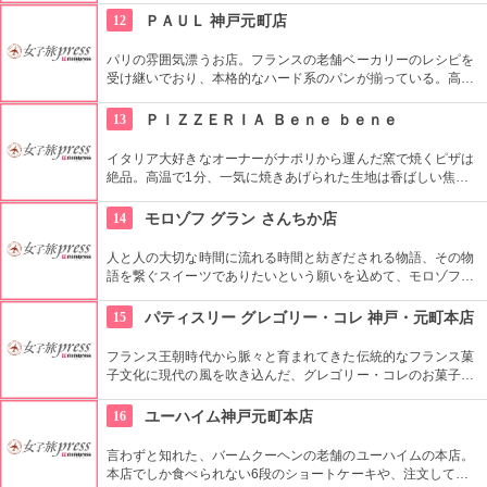
酒が自慢です。旨いお料理に旨いお酒。幸せな時間を過ごすこ
12
ＰＡＵＬ 神戸元町店
とができる、いい大人のための居酒屋です。
パリの雰囲気漂うお店。フランスの老舗ベーカリーのレシピを
受け継いでおり、本格的なハード系のパンが揃っている。高級
パンは手が出にくいけど、こちらのお店はお楽しみセットなど
のお得な詰め合わせも用意しています。
13
ＰＩＺＺＥＲＩＡ Ｂｅｎｅ ｂｅｎｅ
イタリア大好きなオーナーがナポリから運んだ窯で焼くピザは
絶品。高温で1分、一気に焼きあげられた生地は香ばしい焦げ
が食欲をそそります。イタリア人を気取ってフォークとナイフ
で食べるもよし、みんなでわいわいシェアするもよし。
14
モロゾフ グラン さんちか店
人と人の大切な時間に流れる時間と紡ぎだされる物語、その物
語を繋ぐスイーツでありたいという願いを込めて、モロゾフグ
ランのお菓子は作られています。丁寧な暮らしがコンセプトと
いうだけあって、インテリアからサービスに至るまで、どれも
15
パティスリー グレゴリー・コレ 神戸・元町本店
味わい深いものです。
フランス王朝時代から脈々と育まれてきた伝統的なフランス菓
子文化に現代の風を吹き込んだ、グレゴリー・コレのお菓子の
数々。その一つ一つがまるで宝石のように輝いています。こち
らのパフェが又たまらなく美味しい！ここのパフェを食べた
16
ユーハイム神戸元町本店
ら、他のものはもうパフェと呼べないぐらいです。
言わずと知れた、バームクーヘンの老舗のユーハイムの本店。
本店でしか食べられない6段のショートケーキや、注文してか