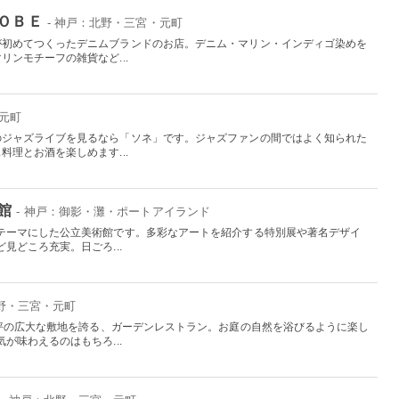
ＫＯＢＥ
- 神戸：北野・三宮・元町
が初めてつくったデニムブランドのお店。デニム・マリン・インディゴ染めを
ンモチーフの雑貨など...
・元町
のジャズライブを見るなら「ソネ」です。ジャズファンの間ではよく知られた
理とお酒を楽しめます...
館
- 神戸：御影・灘・ポートアイランド
テーマにした公立美術館です。多彩なアートを紹介する特別展や著名デザイ
見どころ充実。日ごろ...
北野・三宮・元町
0坪の広大な敷地を誇る、ガーデンレストラン。お庭の自然を浴びるように楽し
が味わえるのはもちろ...