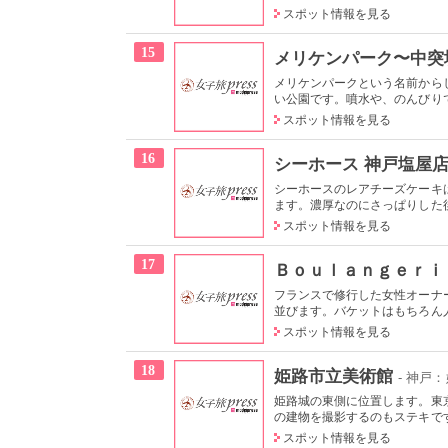
スポット情報を見る
15
メリケンパーク〜中突
メリケンパークという名前から
い公園です。噴水や、のんびりで
スポット情報を見る
16
シーホース 神戸塩屋
シーホースのレアチーズケーキ
ます。濃厚なのにさっぱりした後
スポット情報を見る
17
Ｂｏｕｌａｎｇｅｒｉｅ
フランスで修行した女性オーナ
並びます。バケットはもちろん人
スポット情報を見る
18
姫路市立美術館
- 神戸
姫路城の東側に位置します。東
の建物を撮影するのもステキです
スポット情報を見る