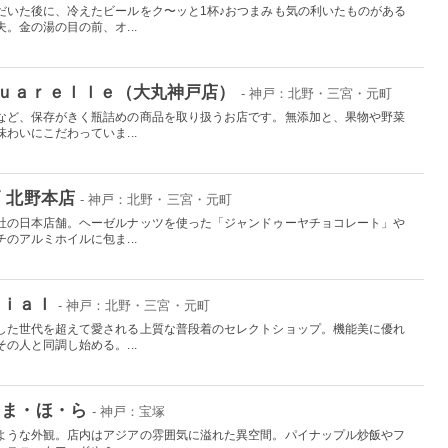
だいた後に、冷えたビールをク〜ッと1杯♪おつまみも気の利いたものがある
。金の湯の目の前、オ...
ｕａｒｅｌｌｅ（大丸神戸店）
- 神戸：北野・三宮・元町
など、保存がきく瓶詰めの商品を取り扱うお店です。無添加と、果物や野菜
わいにこだわっていま...
 北野本店
- 神戸：北野・三宮・元町
社の日本店舗。ヘーゼルナッツを使った「ジャンドゥーヤチョコレート」や
のアルミホイルに包ま...
ｔｉａｌ
- 神戸：北野・三宮・元町
した世代を超えて愛される上質な普段着のセレクトショップ。機能美に優れ
の人と同調し始める。...
 ま・ほ・ら
- 神戸：宝塚
ような外観。店内はアジアの雰囲気に溢れた異空間。パイナップル炒飯やフ