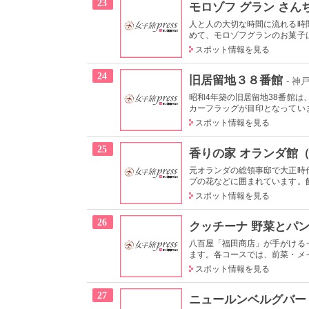
23
モロゾフ グラン さん
人と人の大切な時間に流れる時
めて、モロゾフグランのお菓子は
スポット情報を見る
24
旧居留地３８番館
- 神
昭和4年築の旧居留地38番館
カーフラッグが目印となっていま
スポット情報を見る
25
香りの家 オランダ館
元オランダの総領事邸で大正時
プの花などに囲まれています。館内
スポット情報を見る
26
クッチーナ 野菜とパ
八百屋「福田商店」が手がける
ます。各コースでは、前菜・メイ
スポット情報を見る
27
ニュールンベルグバー