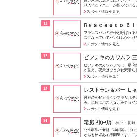
古い木調の店内にはアンティー
り入れたメニューが揃っている。
スポット情報を見る
11
Rｅｓｃａｅｃｏ Ｂ
フランスパンの神様と呼ばれる
スになっていてパンはおかわり自
スポット情報を見る
12
ビフテキのカワムラ 
ビフテキのカワムラでは、最高
が見え、夜景はひときわ素晴らし
スポット情報を見る
13
レストラン＆バー Ｌ
神戸のANAクラウンプラザホ
ら、気軽にパスタなどをチョイス
スポット情報を見る
14
老房 神戸店
- 神戸：北
北京料理の老舗『神仙閣』プロ
がらも格式ある雰囲気です。二人