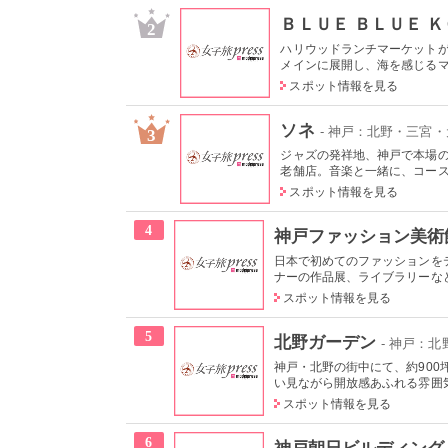
ＢＬＵＥ ＢＬＵＥ 
2
ハリウッドランチマーケット
メインに展開し、海を感じるマリ
スポット情報を見る
ソネ
- 神戸：北野・三宮
3
ジャズの発祥地、神戸で本場
老舗店。音楽と一緒に、コース料
スポット情報を見る
4
神戸ファッション美術
日本で初めてのファッションを
ナーの作品展、ライブラリーなど
スポット情報を見る
5
北野ガーデン
- 神戸：
神戸・北野の街中にて、約90
い見ながら開放感あふれる雰囲気
スポット情報を見る
6
神戸朝日ビルディング