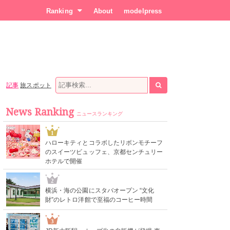
Ranking
About
modelpress
記事
旅スポット
News Ranking
ニュースランキング
1
ハローキティとコラボしたリボンモチーフ
のスイーツビュッフェ、京都センチュリー
ホテルで開催
2
横浜・海の公園にスタバオープン “文化
財”のレトロ洋館で至福のコーヒー時間
3