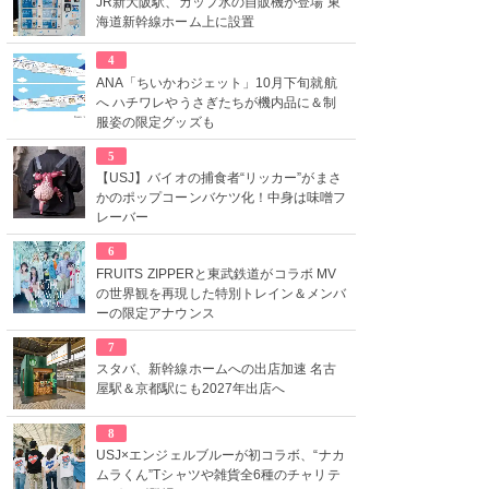
JR新大阪駅、カップ氷の自販機が登場 東
海道新幹線ホーム上に設置
4
ANA「ちいかわジェット」10月下旬就航
へ ハチワレやうさぎたちが機内品に＆制
服姿の限定グッズも
5
【USJ】バイオの捕食者“リッカー”がまさ
かのポップコーンバケツ化！中身は味噌フ
レーバー
6
FRUITS ZIPPERと東武鉄道がコラボ MV
の世界観を再現した特別トレイン＆メンバ
ーの限定アナウンス
7
スタバ、新幹線ホームへの出店加速 名古
屋駅＆京都駅にも2027年出店へ
8
USJ×エンジェルブルーが初コラボ、“ナカ
ムラくん”Tシャツや雑貨全6種のチャリテ