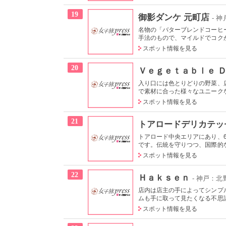
19
御影ダンケ 元町店
- 神
名物の「バターブレンドコーヒ
手法のもので、マイルドでコクが
スポット情報を見る
20
Ｖｅｇｅｔａｂｌｅ Ｄ
入り口には色とりどりの野菜、
で素材に合った様々なユニークな
スポット情報を見る
21
トアロードデリカテッ
トアロード中央エリアにあり、
です。伝統を守りつつ、国際的な
スポット情報を見る
22
Ｈａｋｓｅｎ
- 神戸：
店内は店主の手によってシンプ
ムも手に取って見たくなる不思議
スポット情報を見る