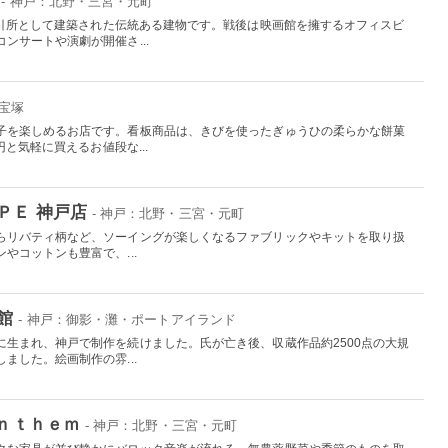
- 神戸：北野・三宮・元町
取引所として建築された伝統ある建物です。戦後は映画館を擁するオフィスビ
ンサートや演劇が開催さ...
：宝塚
子を楽しめるお店です。看板商品は、きびを使ったぎゅうひの柔らかな餅菓
円と気軽に買えるお値段な...
ＰＥ 神戸店
- 神戸：北野・三宮・元町
らリバティ柄など、ソーイングが楽しくなるファブリックやキットを取り扱
やコットンも豊富で、...
館
- 神戸：御影・灘・ポートアイランド
に生まれ、神戸で制作を続けました。氏が亡き後、収蔵作品約2500点の大規
ました。絵画制作の雰...
ａｎｔｈｅｍ
- 神戸：北野・三宮・元町