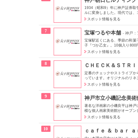
1934（昭和9）年に神戸証券
ルに変身しました。現代では、コ
スポット情報を見る
7
宝塚つるや本舗
- 神戸
宝塚駅近くにある、季節の和菓
子『づか乙女』。10個入り800
スポット情報を見る
8
ＣＨＥＣＫ＆ＳＴＲＩ
定番のチェックやストライプか
っています。オリジナルのリネン
スポット情報を見る
9
神戸市立小磯記念美術
著名な洋画家の小磯良平は神戸
模な個人画家美術館がオープンし
スポット情報を見る
10
ｃａｆｅ ＆ ｂａｒ 