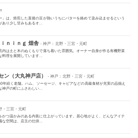
戸
ー」は、焙煎した直後の豆が熱いうちにバターを絡めて染み込ませるという
あり少し甘みもあるオ...
ｉｎｉｎｇ 畑舎
- 神戸：北野・三宮・元町
店内は土と木のぬくもりで落ち着いた雰囲気。オーナー自身が作る有機野菜
料理を展開しています...
セン（大丸神戸店）
- 神戸：北野・三宮・元町
60年続く老舗。ハム、ソーセージ、キャビアなどの高級食材が充実の品揃え
神戸の町にふさわしい...
北野・三宮・元町
ルかつ温かみのある内装に仕上がっています。居心地がよく、どんなアイテ
な空間は、店主の仕掛...