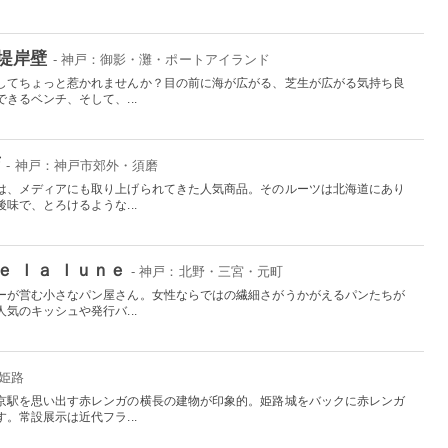
堤岸壁
- 神戸：御影・灘・ポートアイランド
してちょっと惹かれませんか？目の前に海が広がる、芝生が広がる気持ち良
きるベンチ、そして、...
店
- 神戸：神戸市郊外・須磨
は、メディアにも取り上げられてきた人気商品。そのルーツは北海道にあり
味で、とろけるような...
 ｌａ ｌｕｎｅ
- 神戸：北野・三宮・元町
ーが営む小さなパン屋さん。女性ならではの繊細さがうかがえるパンたちが
気のキッシュや発行バ...
：姫路
京駅を思い出す赤レンガの横長の建物が印象的。姫路城をバックに赤レンガ
。常設展示は近代フラ...