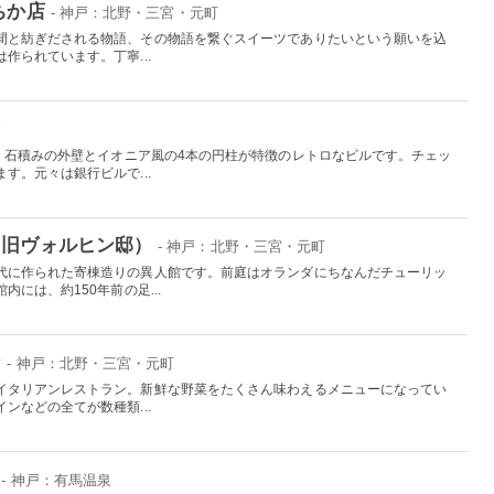
ちか店
- 神戸：北野・三宮・元町
間と紡ぎだされる物語、その物語を繋ぐスイーツでありたいという願いを込
作られています。丁寧...
戸
は、石積みの外壁とイオニア風の4本の円柱が特徴のレトロなビルです。チェッ
す。元々は銀行ビルで...
（旧ヴォルヒン邸）
- 神戸：北野・三宮・元町
代に作られた寄棟造りの異人館です。前庭はオランダにちなんだチューリッ
には、約150年前の足...
ン
- 神戸：北野・三宮・元町
イタリアンレストラン。新鮮な野菜をたくさん味わえるメニューになってい
ンなどの全てが数種類...
- 神戸：有馬温泉