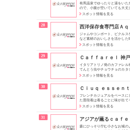
有馬温泉でゆったりと湯をいた
ので、小腹が空いていても大丈夫
スポット情報を見る
28
西洋保存食専門店Ａｑ
ジャムやコンポート、ピクルス
など素材のおいしさを活かした味
スポット情報を見る
29
Ｃａｆｆａｒｅｌ 神戸
イタリアトリノ発のカファレル
てんとう虫やチョウチョのカタチ
スポット情報を見る
30
Ｃｉｕｑ ｅｓｓｅｎ
フレンチカジュアルをベースに
た普段着は着るごとに味が出てそ
スポット情報を見る
31
アジアが薫るｃａｆｅ
森にひっそり佇む小さなお城の