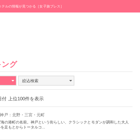
・ホテルの情報が見つかる［女子旅プレス］
キング
絞込検索
1日付 上位100件を表示
- 神戸：北野・三宮・元町
ゲ海の港町の名前。神戸という街らしい、クラシックとモダンが調和した大人
足もとからトータルコ...