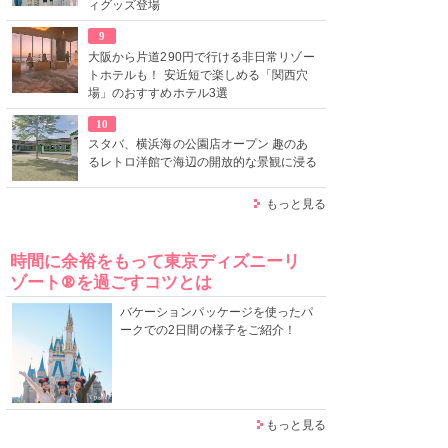
ィグッズ登場
9
大阪から片道290円で行ける非日常リゾー
トホテルも！ 安近短で楽しめる「関西穴
場」のおすすめホテル3選
10
スタバ、横浜海の公園店オープン 趣のあ
るレトロ洋館で海辺の開放的な景観に浸る
もっと見る
時間に余裕をもって東京ディズニーリ
ゾート®を過ごすコツとは
バケーションパッケージを使ったパ
ークでの2日間の様子をご紹介！
もっと見る