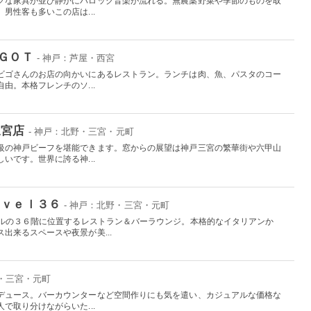
クな家具が並び静かにバロック音楽が流れる。無農薬野菜や季節のものを取
男性客も多いこの店は...
ＩＧＯＴ
- 神戸：芦屋・西宮
ビゴさんのお店の向かいにあるレストラン。ランチは肉、魚、パスタのコー
由。本格フレンチのソ...
三宮店
- 神戸：北野・三宮・元町
級の神戸ビーフを堪能できます。窓からの展望は神戸三宮の繁華街や六甲山
いです。世界に誇る神...
ｅｖｅｌ３６
- 神戸：北野・三宮・元町
テルの３６階に位置するレストラン＆バーラウンジ。本格的なイタリアンか
出来るスペースや夜景が美...
野・三宮・元町
デュース。バーカウンターなど空間作りにも気を遣い、カジュアルな価格な
で取り分けながらいた...