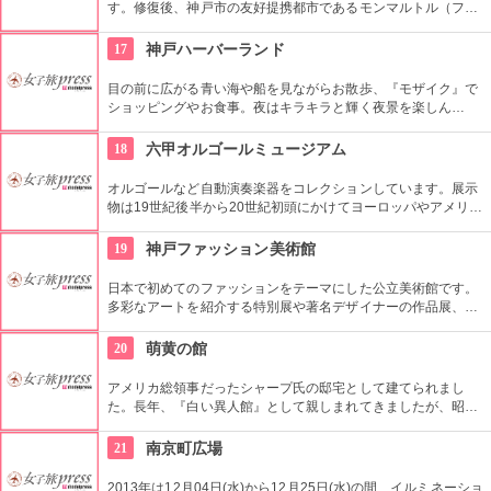
す。修復後、神戸市の友好提携都市であるモンマルトル（フラ
ンス・パリ市）の画家・ロートレックの作品を展示する美術館
として、1996年にオープンしました。
17
神戸ハーバーランド
目の前に広がる青い海や船を見ながらお散歩、『モザイク』で
ショッピングやお食事。夜はキラキラと輝く夜景を楽しん
で…。活気あふれる神戸の定番スポットです。ベタかもしれま
せんが、初めての神戸で、観光をまだ体験していない方はぜ
18
六甲オルゴールミュージアム
ひ。
オルゴールなど自動演奏楽器をコレクションしています。展示
物は19世紀後半から20世紀初頭にかけてヨーロッパやアメリカ
で親しまれていたもの。この時代とは、六甲山がイギリス人の
グルームによって開発された時期と同じなのです。
19
神戸ファッション美術館
日本で初めてのファッションをテーマにした公立美術館です。
多彩なアートを紹介する特別展や著名デザイナーの作品展、ラ
イブラリーなど見どころ充実。日ごろからファッションが好き
な方、ファッション業界の方、ファッションを学ぶ方、必見で
20
萌黄の館
す。
アメリカ総領事だったシャープ氏の邸宅として建てられまし
た。長年、『白い異人館』として親しまれてきましたが、昭和
62（1987）年の修理時に建築時と同様の淡いグリーンに塗り
替えられ、現在の名前になりました。阪神・淡路大震災で落ち
21
南京町広場
た煙突は公園に残してそのままの状態に。
2013年は12月04日(水)から12月25日(水)の間、イルミネーショ