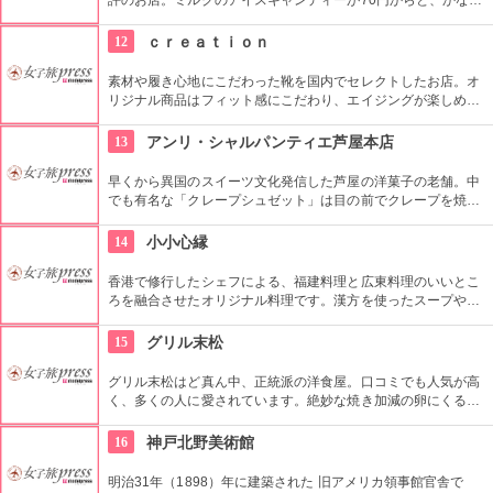
リーズナブルなのも魅力です。さっぱりとした後味も好評で
す。売り切れ必至なので、お早めにどうぞ。
12
ｃｒｅａｔｉｏｎ
素材や履き心地にこだわった靴を国内でセレクトしたお店。オ
リジナル商品はフィット感にこだわり、エイジングが楽しめる
革靴も正しいケアの仕方を教えてくれる靴のスペシャリスト。
13
アンリ・シャルパンティエ芦屋本店
早くから異国のスイーツ文化発信した芦屋の洋菓子の老舗。中
でも有名な「クレープシュゼット」は目の前でクレープを焼い
てフランベ。ゆらめく炎と甘い香りの中で誰もがうっとり。
14
小小心縁
香港で修行したシェフによる、福建料理と広東料理のいいとこ
ろを融合させたオリジナル料理です。漢方を使ったスープや牛
肉の煮込みなど、一度食べたらヤミツキになりそうなメニュー
がずらり。店内の雰囲気はオシャレで、気軽にランチ利用もで
15
グリル末松
きるし、個室があるので女子会も。
グリル末松はど真ん中、正統派の洋食屋。口コミでも人気が高
く、多くの人に愛されています。絶妙な焼き加減の卵にくるま
れたオムライスは、芸術的とも言われるほどです。価格も量も
満足感あり。シェフの創作料理は面白いメニューがそろってい
16
神戸北野美術館
ます。
明治31年（1898）年に建築された 旧アメリカ領事館官舎で