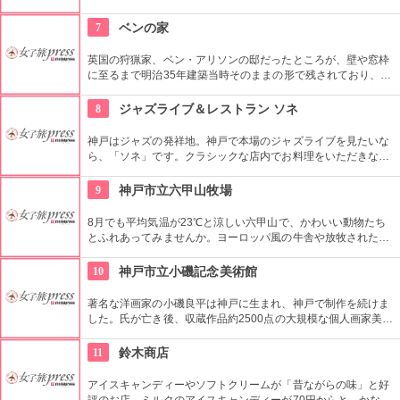
さん並んでいます。手のこんだザッハトルテは、甘いチョコと
アプリコットジャムの相性が抜群です。
7
ベンの家
英国の狩猟家、ベン・アリソンの邸だったところが、壁や窓枠
に至るまで明治35年建築当時そのままの形で残されており、数
ある異人館の中でも歴史的なものにあたる。彼が射止めたホッ
キョクグマやムース、ヘラ鹿の剥製が展示されており、圧巻。
8
ジャズライブ＆レストラン ソネ
神戸はジャズの発祥地。神戸で本場のジャズライブを見たいな
ら、「ソネ」です。クラシックな店内でお料理をいただきなが
ら、音楽に浸るおしゃれなひと時。現在でもお店はかなりの人
が入り、ジャズは廃れていません。大きな会場ですので、大人
9
神戸市立六甲山牧場
数でのパーティーにも。ジャズ好きには必見のお店。
8月でも平均気温が23℃と涼しい六甲山で、かわいい動物たち
とふれあってみませんか。ヨーロッパ風の牛舎や放牧された羊
を見ていると、まるでアルプスのハイジになった気分に！？遊
んだ後はレストランでチーズフォンデュを楽しんで。
10
神戸市立小磯記念美術館
著名な洋画家の小磯良平は神戸に生まれ、神戸で制作を続けま
した。氏が亡き後、収蔵作品約2500点の大規模な個人画家美術
館がオープンしました。絵画制作の雰囲気が味わえるアトリエ
を再現したり、大画面ハイビジョンによる紹介コーナーなど、
11
鈴木商店
作品以外にも見どころが充実しています。
アイスキャンディーやソフトクリームが「昔ながらの味」と好
評のお店。ミルクのアイスキャンディーが70円からと、かなり