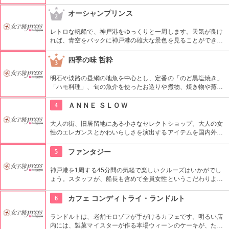
商品です。旧居留地店はカファレルの全商品が揃い、カラフル
なチョコレートが目を楽しませてくれます。
オーシャンプリンス
2
レトロな帆船で、神戸港をゆっくりと一周します。天気が良け
れば、青空をバックに神戸港の雄大な景色を見ることができま
す。買い物だけでなく、神戸を目で楽しむのにはもってこいで
すね。予約不要ですので、お気軽にお乗りいただけます。
四季の味 哲粋
3
明石や淡路の昼網の地魚を中心とし、定番の「のど黒塩焼き」
「ハモ料理」、旬の魚介を使ったお造りや煮物、焼き物や蒸し
物など130種類もの和食料理を味わうことができます。日本酒
やワインなど飲み物の種類も豊富です。元蕎麦職人だった店主
4
ＡＮＮＥ ＳＬＯＷ
が作る「手打ち蕎麦」を締めに食べるのがおすすめです。
大人の街、旧居留地にある小さなセレクトショップ。大人の女
性のエレガンスとかわいらしさを演出するアイテムを国内外か
らセレクトしています。貴婦人を気取って神戸の街をのんびり
お散歩してみては？
5
ファンタジー
神戸港を1周する45分間の気軽で楽しいクルーズはいかがでし
ょう。スタッフが、船長も含めて全員女性というこだわりよう
で、気持ちの良い、清潔な船内できめ細やかなサービスにも定
評があります。数あるクルーズの中でも、空港連絡橋をくぐる
6
カフェ コンディトライ・ランドルト
ルートはファンタジーだけ！
ランドルトは、老舗モロゾフが手がけるカフェです。明るい店
内には、製菓マイスターが作る本場ウィーンのケーキが、たく