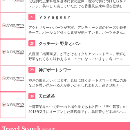
伝統的な広東料理を基本に食の宝庫・香港で身につけた味をア
レンジ。美味しく楽しくいただける香港風広東料理を提供して
います。180席もある広いお店で、調度品をそろえて雰囲気を
作りながらも、明るくてアットホームな感じがします。家族や
27
Ｖｏｙａｇｅｕｒ
親戚の集まりでも使えそうですね。
アクセサリーやパーツが充実。アンティーク調のビーズや花モ
チーフ、パールなど様々な素材が揃っている。パーツを選んで
ピアスやネックレスもお手頃にオーダーできるから是非オリジ
ナルに挑戦してみて！
28
クッチーナ 野菜とパン
八百屋「福田商店」が手がけるイタリアンレストラン。新鮮な
野菜をたくさん味わえるメニューになっています。各コースで
は、前菜・メインなどの全てが数種類用意されていて、自由に
選ぶことができます。丹精込めて作った自家製パンは食べ放
29
神戸ポートタワー
題！
神戸の風景といえばまず、真紅に輝くポートタワーと周辺の海
などを思い浮かべる人が多いかもしれません。高さ108メート
ルのタワー展望室から見る大パノラマの風景は海、街並み、
山、昼間見ても夜見ても美しいです。もちろん、夜のライトア
30
天仁茗茶
ップも見逃せませんよ。
台湾茶業界の中で唯一の上場企業である名門・『天仁茗茶』の
2013年2月にオープンした新店舗です。烏龍茶など本場のハイ
レベルな味を日本で楽しめることで好評です。南京町を楽しん
だ後に、ここでお土産を買うのもいいかも。
Travel Search
旅の検索