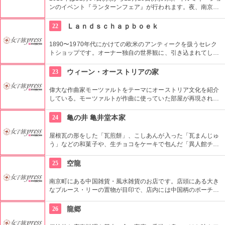
ンのイベント『ランターンフェア』が行われます。夜、南京町
広場のあづまやを中心に、提灯とランタンが点灯されます。チ
ャイニーズテイストのイルミネーション、お見逃しなく。
22
Ｌａｎｄｓｃｈａｐｂｏｅｋ
1890〜1970年代にかけての欧米のアンティークを扱うセレク
トショップです。オーナー独自の世界観に、引き込まれてしま
いそう。雑貨や置物、スプーンなどの食器類なども扱ってお
り、世界観の合う人にはたまらない品々がお店で待っていま
23
ウィーン・オーストリアの家
す。
偉大な作曲家モーツァルトをテーマにオーストリア文化を紹介
している。モーツァルトが作曲に使っていた部屋が再現されて
おりマニア必見の品々を展示。ガーデンテラスにはカフェが併
設されており、珍しいビールやワイン、チョコレートなどが楽
24
亀の井 亀井堂本家
しめる。
屋根瓦の形をした「瓦煎餅」、こしあんが入った「瓦まんじゅ
う」などの和菓子や、生チョコをケーキで包んだ「異人館チョ
コレートケーキ」などの洋菓子を販売しています。名物の「瓦
煎餅」は一枚一枚じっくりと焼き上げた甘い素焼きの煎餅で、
25
空龍
神戸のお土産としても喜ばれている。
南京町にある中国雑貨・風水雑貨のお店です。店頭にある大き
なブルース・リーの置物が目印で、店内には中国柄のポーチ、
ヌンチャク、ブリキ人形など沢山の中国グッツが並んでいま
す。功夫スーツやチャイナ服はデザインやサイズも豊富で子供
26
龍郷
用もあります。風水グッツも充実していてパワースポットとし
ても人気のお店です。