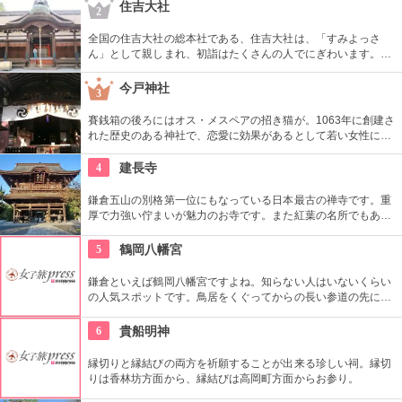
る。
住吉大社
2
全国の住吉大社の総本社である、住吉大社は、「すみよっさ
ん」として親しまれ、初詣はたくさんの人でにぎわいます。常
勝守やうさぎ守など、珍しいお守りやかわいいお守りなど、
数々のお守りが揃っています。参拝の際には、忘れずに手に入
今戸神社
3
れて。
賽銭箱の後ろにはオス・メスペアの招き猫が。1063年に創建さ
れた歴史のある神社で、恋愛に効果があるとして若い女性に人
気。訪れた際には、かわいい招き猫がデザインされたお守りを
購入してみては？
4
建長寺
鎌倉五山の別格第一位にもなっている日本最古の禅寺です。重
厚で力強い佇まいが魅力のお寺です。また紅葉の名所でもあ
り、秋には多くの人で賑わいます。約1時間の座禅修行もお勧
めの1つ。静かなお堂で自分の呼吸の音だけに耳を傾け、無心
5
鶴岡八幡宮
の境地を目指します。
鎌倉といえば鶴岡八幡宮ですよね。知らない人はいないくらい
の人気スポットです。鳥居をくぐってからの長い参道の先に見
える本宮、その手前にある長い石段。源実頼が暗殺されたとで
知られる大銀杏も現在再建中ではありますが、有名です。
6
貴船明神
縁切りと縁結びの両方を祈願することが出来る珍しい祠。縁切
りは香林坊方面から、縁結びは高岡町方面からお参り。