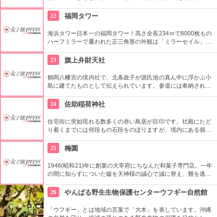
がたくさん集まって出来る林や森となっています。ここでしか
見られない3種のヒルギや動物たちに触れることができます。
22
福岡タワー
海浜タワー日本一の福岡タワー！高さ全長234ｍで8000枚もの
ハーフミラーで覆われた正三角形の外観は「ミラーセイル」と
呼ばれ親しまれています。地上123メートルにある最上階の展
望室からの眺めは絶景！福岡市街とウォーターフロントを360
23
旗上弁財天社
度見渡せます。
鶴岡八幡宮の境内社で、北条政子が源氏池の真ん中に浮かぶ小
島に建てたものとして伝えられています。参道には奉納された
白旗が並べられており、社の裏手には「政子石」といわれる子
宝・安産にご利益のある霊石がある。
24
佐助稲荷神社
住宅街に突如現れる数多くの赤い鳥居が目印です。社殿にたど
り着くまでには何段もの石段をのぼりますが、境内にある個性
豊かな狐たちを探してみるのも、楽しみ方の一つです。
25
梅園
1946(昭和21)年に創業の大宰府にちなんだ和菓子専門店。一年
の間に知らずについた嘘を天神様の誠心で誠に替え、難を逃れ
るお守りとして「うその餅」に博多人形のうそ(鷽)の鳥が1箱に
1個ずつ入っています。また、天皇・皇后両陛下に献上の由緒
26
やんばる野生生物保護センターウフギー自然館
ある銘菓「梅守」はこしあんを佐賀米のふ焼ではさみ、表面に
和三盆のみつをぬり、グラニュー糖をつけて仕上げたふわっと
「ウフギー」とは地域の言葉で「大木」を表しています。沖縄
軽い口当たりと食べやすいミニサイズも名物です。