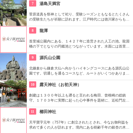
7
湯島天満宮
菅原道真を祭神として祀り、受験シーズンともなるとたくさん
の受験生たちが祈願に訪れます。江戸時代には徳川家からも尊
崇されました。一方、梅の名所としても江戸時代から知られて
おり、境内には約300本もの梅があり、毎年時期になるとかぐ
8
龍潭
わしい香りを漂わせます。2月上旬〜3月上旬には梅祭りも開催
されて賑わいます。
首里城公園内にある、１４２７年に造営された人工の池。龍淵
橋の下でとなりの円鑑池とつながっています。水面には首里城
が映り、周りには遊歩道が整備されていて散歩するのにも気持
ちがいい場所なので、市民の憩いの場となっています。
9
源氏山公園
北鎌倉から鎌倉大仏へ向かうハイキングコースにある源氏山公
園です。切通しを通るコースなど、ルートがいくつかありま
す。標高は約93メートルですが、コースに寄ってはかなり険し
い道を登る場合も。公園中央の頼朝像がシンボルです。
10
露天神社（お初天神）
創建は１３００年以上も遡ると言われる梅田、曾根崎の総鎮
守。１７０３年に実際に起った心中事件を題材に、近松門左衛
門が人形浄瑠璃「曾根崎心中」を書いた事で有名になり、ヒロ
インの「お初」に因んで「お初神社」と呼ばれるようになりま
11
櫛田神社
した。その恋物語の強い絆にあやかり、現在では縁結びの神社
として親しまれています。
天平寶字元年（757年）に創立されたとされ、今なお御利益を
求めて多くの人が訪れます。境内にある樹齢千年の銀杏の木は
圧巻です。歴史資料館では博多祗園山笠と博多の歴史を知る事