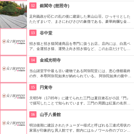
ができます。
12
銀閣寺 (慈照寺)
足利義政が応仁の乱の後に建築した東山山荘。ひっそりとした
たたずまいで、まさにわびさびの象徴である。豪華絢爛な金閣
寺と対比してみてもおもしろいかも。世界遺産としても有名。
13
谷中堂
招き猫と招き猫関連商品を専門に扱うお店。店内には、白黒ペ
ア、金運招き猫、運勢上向き招き猫など、このお店だけでしか
変えない招き猫がひしめき、見ているだけでハッピー気分。ペ
ットの写真をモチーフにしてオリジナルの招き猫を作ってくれ
14
金戒光明寺
るサービスも！
当山諸堂宇中最も古い建物である阿弥陀堂には、恵心僧都最終
の作、本尊阿弥陀如来が納められている。 阿弥陀如来の腹中に
は一代彫刻の使用器具が納められており、それが所以となって
「おとめの如来」「ノミおさめ如来」と称されている。
15
円覚寺
天明5年（1785年）に建てられた三門は夏目漱石が小説『門』
で描写したことで知られています。三門の周囲は紅葉の名所と
しても知られ、11月下旬から12月上旬にかけては、鎌倉屈指の
見事なカエデの紅葉が見られます。
16
山手八番館
明治後期に建設されたチューダー様式と呼ばれる三連式塔状の
家屋が印象的な異人館です。館内にはルノワール作のブロンズ