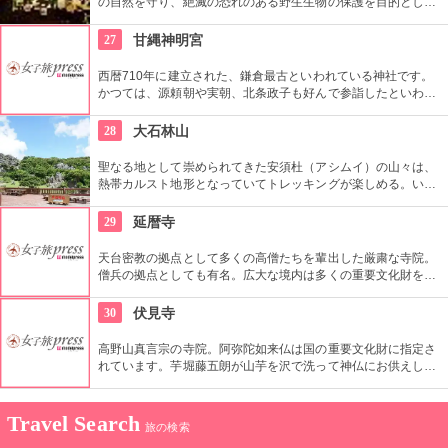
の自然を守り、絶滅の恐れのある野生生物の保護を目的とし、
やんばるの自然への理解を深めてもらおうとオープンした施
設。写真展や面白いワークショップも期間限定で開催したりす
27
甘縄神明宮
るなど、魅力満載の自然ミュージアム。
西暦710年に建立された、鎌倉最古といわれている神社です。
かつては、源頼朝や実朝、北条政子も好んで参詣したといわれ
ています。山に囲まれた厳かな境内は自由に散策でき、長谷の
海が一望できる場所でもあります。
28
大石林山
聖なる地として崇められてきた安須杜（アシムイ）の山々は、
熱帯カルスト地形となっていてトレッキングが楽しめる。いろ
いろな自然の表情を楽しめるさまざまな散策コースがあり、リ
フレッシュとパワーチャージに最適。
29
延暦寺
天台密教の拠点として多くの高僧たちを輩出した厳粛な寺院。
僧兵の拠点としても有名。広大な境内は多くの重要文化財を有
する。信長の焼き討ちでも有名。
30
伏見寺
高野山真言宗の寺院。阿弥陀如来仏は国の重要文化財に指定さ
れています。芋堀藤五朗が山芋を沢で洗って神仏にお供えして
いたところ、沢で金が見つかったのが地名の由来とも言われて
いるようです。
Travel Search
旅の検索