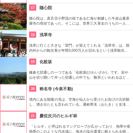
像、ロダン、ブールデル、ベルナールの彫刻などが展示されて
います。座ると願いが叶う椅子と言われている「サターンの椅
17
随心院
子」は人気スポットになっています。
随心院は、真言宗小野流の祖である仁海が創建した牛皮山曼荼
羅寺の塔頭であった。そこには、世界三大美女のうちの一人で
ある小野小町の晩年の姿とされる卒塔婆小町像を始め、文塚、
化粧の井戸などいくつかの遺跡が残っている。
18
浅草寺
浅草に行くと大きな「雷門」が迎えてくれる「浅草寺」は、国
内外からの観光客が年間3,000万人が訪れるという浅草観光一
番の名所。地元の方からも「観音様」の愛称で親しまれている
都内最古の名刹です。
19
化粧坂
鎌倉七切通しの一つである「化粧坂(けわいざか)」です。岩や
山を切り開いて作った切通しの中でも、難所といわれるほど化
粧坂は急勾配の坂です。ハイキングというより登山に近いの
で、ヒールやブーツは厳禁です！頂上の源氏山公園にシートを
20
称名寺 (今泉不動)
ひいてお弁当を食べるのもお勧めです。
境内にある陰陽の滝は、空海が仙人から受けたお告げの元祈願
し、湧き出たとも言われている。通称男滝（おたき）と女滝
（めたき）。
21
慶佐次川のヒルギ林
「ヒルギ」と呼ばれるマングローブが広がっており、熱帯や亜
熱帯のこのような汽水域に、海水の塩分濃度に耐えられる樹木