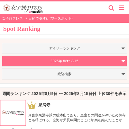
女子旅プレス
目的で探す(パワースポット)
Spot Ranking
デイリーランキング
2025年 8/9〜8/15
絞込検索
週間ランキング 2025年8月9日 〜 2025年8月15日付 上位30件を表示
泉涌寺
1
真言宗泉涌寺派の総本山であり、皇室との関連が深いため御寺
とも呼ばれる。空海が天長年間にここに草案を結んだことが起
こりとされている。境内には、重要文化財である仏殿などがあ