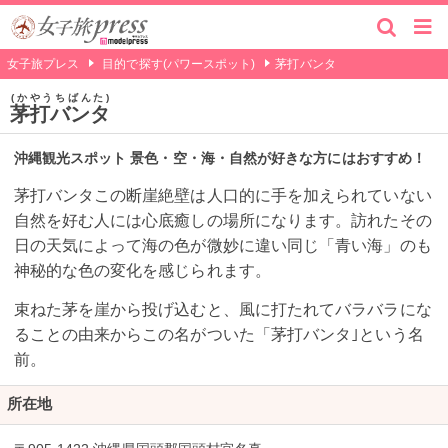
女子旅プレス
目的で探す(パワースポット)
茅打バンタ
かやうちばんた
茅打バンタ
沖縄観光スポット 景色・空・海・自然が好きな方にはおすすめ！
茅打バンタこの断崖絶壁は人口的に手を加えられていない
自然を好む人には心底癒しの場所になります。訪れたその
日の天気によって海の色が微妙に違い同じ「青い海」のも
神秘的な色の変化を感じられます。
束ねた茅を崖から投げ込むと、風に打たれてバラバラにな
ることの由来からこの名がついた「茅打バンタ｣という名
前。
所在地