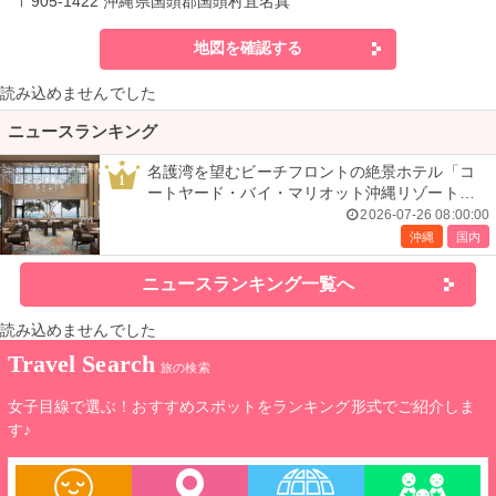
〒905-1422 沖縄県国頭郡国頭村宜名真
地図を確認する
読み込めませんでした
ニュースランキング
名護湾を望むビーチフロントの絶景ホテル「コ
1
ートヤード・バイ・マリオット沖縄リゾート」
で叶える贅沢ステイ＜宿泊レポ＞
2026-07-26 08:00:00
沖縄
国内
ニュースランキング一覧へ
読み込めませんでした
Travel Search
旅の検索
女子目線で選ぶ！おすすめスポットをランキング形式でご紹介しま
す♪