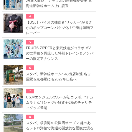
JR新大阪駅、カップ氷の自販機が登場 東
海道新幹線ホーム上に設置
4
【USJ】バイオの捕食者“リッカー”がまさ
かのポップコーンバケツ化！中身は味噌フ
レーバー
5
FRUITS ZIPPERと東武鉄道がコラボ MV
の世界観を再現した特別トレイン＆メンバ
ーの限定アナウンス
6
スタバ、新幹線ホームへの出店加速 名古
屋駅＆京都駅にも2027年出店へ
7
USJ×エンジェルブルーが初コラボ、“ナカ
ムラくん”Tシャツや雑貨全6種のチャリテ
ィグッズ登場
8
スタバ、横浜海の公園店オープン 趣のあ
るレトロ洋館で海辺の開放的な景観に浸る