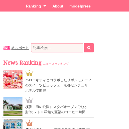
Ranking
About
modelpress
記事
旅スポット
News Ranking
ニュースランキング
1
ハローキティとコラボしたリボンモチーフ
のスイーツビュッフェ、京都センチュリー
ホテルで開催
2
横浜・海の公園にスタバオープン “文化
財”のレトロ洋館で至福のコーヒー時間
3