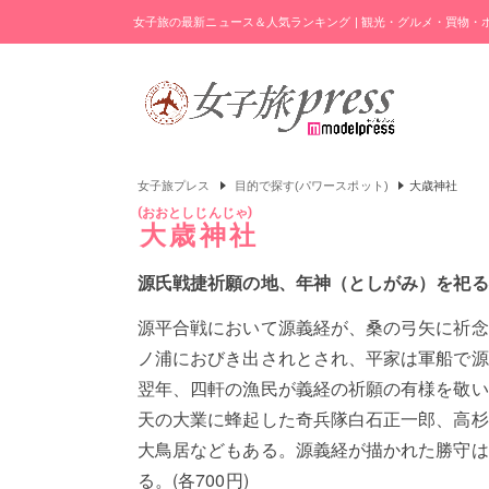
女子旅の最新ニュース＆人気ランキング | 観光・グルメ・買物
女子旅プレス
目的で探す(パワースポット)
大歳神社
おおとしじんじゃ
大歳神社
源氏戦捷祈願の地、年神（としがみ）を祀る
源平合戦において源義経が、桑の弓矢に祈念
ノ浦におびき出されとされ、平家は軍船で源
翌年、四軒の漁民が義経の祈願の有様を敬い
天の大業に蜂起した奇兵隊白石正一郎、高杉
大鳥居などもある。源義経が描かれた勝守は
る。(各700円)