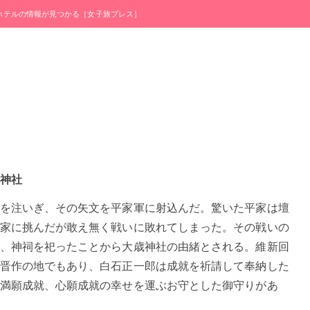
・ホテルの情報が見つかる［女子旅プレス］
神社
を注いぎ、その矢文を平家軍に射込んだ。驚いた平家は壇
家に挑んだが敢え無く戦いに敗れてしまった。その戦いの
、神祠を祀ったことから大歳神社の由緒とされる。維新回
晋作の地でもあり、白石正一郎は成就を祈請して奉納した
満願成就、心願成就の幸せを運ぶお守とした御守りがあ