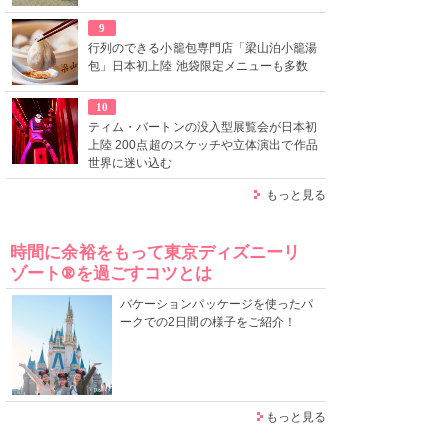
9
行列のできる小籠包専門店「梁山泊小籠湯
包」日本初上陸 池袋限定メニューも多数
10
ティム・バートンの没入型展覧会が日本初
上陸 200点超のスケッチや立体演出で作品
世界に迷い込む
もっと見る
時間に余裕をもって東京ディズニーリ
ゾート®を過ごすコツとは
バケーションパッケージを使ったパ
ークでの2日間の様子をご紹介！
もっと見る