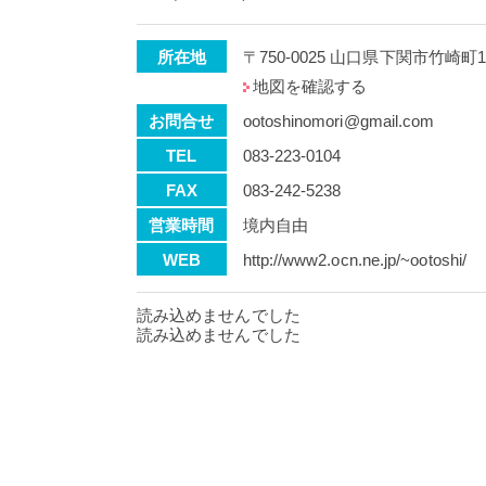
所在地
〒750-0025 山口県下関市竹崎町1-
地図を確認する
お問合せ
ootoshinomori@gmail.com
TEL
083-223-0104
FAX
083-242-5238
営業時間
境内自由
WEB
http://www2.ocn.ne.jp/~ootoshi/
読み込めませんでした
読み込めませんでした