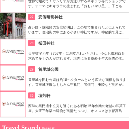
世界で始めて！サンリオがお送りするキキララ専門ショップで
す。テーマはキキララの生まれた『おもいやり星』。子どもか
ら大人までキキララの世界を満喫できる素敵なスポットです。
27
安倍晴明神社
占い師・陰陽師の安倍晴明は、この地で生まれたと伝えられて
います。住宅街の中にある小さい神社ですが、神秘的で見ごた
えのある建物です。全国から幸せを願う参拝客が多数集まる場
所で、戦時中も戦火から逃れたことから、厄除け・災難除けの
28
櫛田神社
神様としても信仰を集めています。
天平寶字元年（757年）に創立されたとされ、今なお御利益を
求めて多くの人が訪れます。境内にある樹齢千年の銀杏の木は
圧巻です。歴史資料館では博多祗園山笠と博多の歴史を知る事
ができます。
29
首里城公園
首里城を囲む公園は約18ヘクタールという広大な面積を誇りま
す。首里城正殿はもちろん守礼門、管領門、玉陵など見所がた
くさんあります。公園内の建築物は琉球独特の色を出していて
華やかさが感じられます。
30
塩芳軒
西陣の黒門通中立売り近くにある明治15年創業の老舗の和菓子
屋。大正三年築の建物が風情たっぷり。オススメは京都高島屋
ですぐに売り切れてしまう上生菓子。上質な味、美しい包装の
デザイン、対面式の接客と味・形・接客、三拍子そろった店
だ。
Travel Search
旅の検索