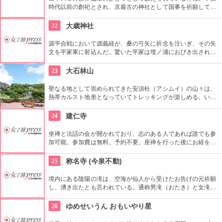
時代以前の創祀とされ、京最古の神社として国事を祈願してい
る。境内は森に囲まれており、京都の中でもとても静寂で新鮮
な場所だ。パワースポットとして知られるほか、縁結びの神社
22
大歳神社
としても知られる。
源平合戦において源義経が、桑の弓矢に祈念を注いぎ、その矢
文を平家軍に射込んだ。驚いた平家は壇ノ浦におびき出されと
され、平家は軍船で源家に挑んだが敢え無く戦いに敗れてしま
った。その戦いの翌年、四軒の漁民が義経の祈願の有様を敬
23
大石林山
い、神祠を祀ったことから大歳神社の由緒とされる。維新回天
の大業に蜂起した奇兵隊白石正一郎、高杉晋作の地でもあり、
聖なる地として崇められてきた安須杜（アシムイ）の山々は、
白石正一郎は成就を祈請して奉納した大鳥居などもある。源義
熱帯カルスト地形となっていてトレッキングが楽しめる。いろ
経が描かれた勝守は満願成就、心願成就の幸せを運ぶお守とし
いろな自然の表情を楽しめるさまざまな散策コースがあり、リ
た御守りがある。(各700円)
フレッシュとパワーチャージに最適。
24
建仁寺
坐禅と法話の会が開かれており、志のある人であれば誰でも参
加可能。参加費は無料。予約不要。座禅を行った後にお経を唱
和、さらに茶礼が行われ最後に法話を聞くことができる。貴重
な体験をして日常を忘れるのも良い。
25
称名寺 (今泉不動)
境内にある陰陽の滝は、空海が仙人から受けたお告げの元祈願
し、湧き出たとも言われている。通称男滝（おたき）と女滝
（めたき）。
26
ゆめせいうん おもいやり星