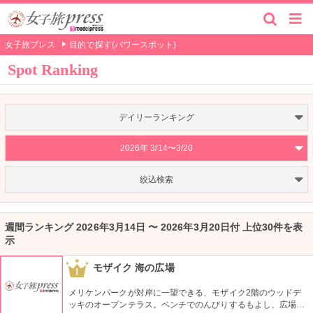
女子旅プレス
目的で探す(パワースポット)
Spot Ranking
デイリーランキング
2026年 3/14〜3/20
絞込検索
週間ランキング 2026年3月14日 〜 2026年3月20日付 上位30件を表
示
モザイク 海の広場
1
メリケンパークが対岸に一望できる、モザイク2階のウッドデ
ッキのオープンテラス。ベンチでのんびりするもよし、広場横