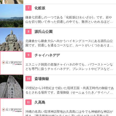
崇されました。一方、梅の名所としても江戸時代から知られて
おり、境内には約300本もの梅があり、毎年時期になるとかぐ
7
化粧坂
わしい香りを漂わせます。2月上旬〜3月上旬には梅祭りも開催
されて賑わいます。
鎌倉七切通しの一つである「化粧坂(けわいざか)」です。岩や
山を切り開いて作った切通しの中でも、難所といわれるほど化
粧坂は急勾配の坂です。ハイキングというより登山に近いの
で、ヒールやブーツは厳禁です！頂上の源氏山公園にシートを
8
源氏山公園
ひいてお弁当を食べるのもお勧めです。
北鎌倉から鎌倉大仏へ向かうハイキングコースにある源氏山公
園です。切通しを通るコースなど、ルートがいくつかありま
す。標高は約93メートルですが、コースに寄ってはかなり険し
い道を登る場合も。公園中央の頼朝像がシンボルです。
9
チャイハネデデ
エスニック雑貨の老舗チャイハネの中でも、パワーストーンな
どを専門に扱うチャイハネデデ。ブレスレットやピアスなども
比較的安価な価格で販売しています。
10
斎場御嶽
15世紀から16世紀まで続いた琉球王国・尚真王時代の御嶽であ
るとされる場所です。斎場御嶽（せーふぁうたき／サイハノう
たき）は現在の沖縄県南城市（旧知念村）にある史跡でせーふ
ぁ（霊威の高い聖なる場所）です。沖縄の神々の神秘に興味あ
11
久高島
る方はここは必見です。
沖縄の名高い琉球神話聖地お久高島には今でも神秘的な神話が
残る。”男子禁制の地”と古くから言い伝えがあり久高島に立ち