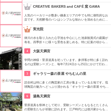
のレストランで美味しい料理に舌鼓を打つも又よし。神戸なら
ではの画になる夜景を見るには最高のスポット。
CREATIVE BAKERS and CAFÉ 窯 GAMA
2
人気のベーカリーが数多い鎌倉エリアの中でも特に個性的なお
店です。天然酵母のパンはシンプルな味わいを深めるために生
地に卵と牛乳は使わず、ひたすら小麦の旨みを引き出します。
異国情緒あふれるインテリアが印象的な店内で、世界のレアビ
実光院
3
ールとおいしいパンの組み合わせが楽しめます。
律川の水を取り入れた心字池を中心にした池泉観賞式の庭園が
有名。四季折々に様々な景色を楽しめる。特に紅葉の頃から春
頃まで咲く不断桜があり必見だ。拝観料で抹茶とお菓子もつい
てくるのでゆったりできる。
4
大阪天満宮
学問の神様・菅原道真を祀っています。参拝客が特に多く訪れ
るのは受験シーズンと、毎年7月24日から25日にかけて行わ
れ、日本三大祭として知られる『天神祭』。また、披露宴会場
もあるため、神前結婚式場と使われることも。
5
ギャラリー森の茶屋 やちむんの里
読谷村は特に多くの陶芸家の工房が集まっている土地です。琉
球陶芸の魅力へどっぷり浸かれる「ギャラリー森の茶屋 やちむ
んの里」では陶芸が好きな人、初めて触れる人にも楽しめる空
間が揃います。さまざまな作品のショップもあり、陶芸作品で
6
湯島天満宮
お茶や軽食も楽しめるカフェもあります。
菅原道真を祭神として祀り、受験シーズンともなるとたくさん
の受験生たちが祈願に訪れます。江戸時代には徳川家からも尊