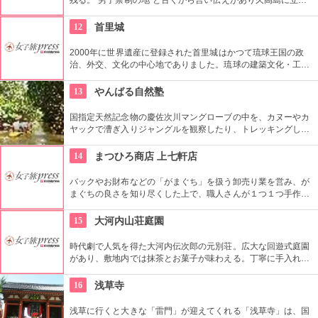
寄るときには今でも「約束事」を認識した上でないと立ち入る
ことができないスーパーもコンビニも床屋も娯楽施設もない場
12
首里城
所です。「土地は神様からお借りしているもの」と、沖縄の古
くからの信仰心で守られた島です。
2000年に世界遺産に登録された首里城はかつて琉球王国の政
治、外交、文化の中心地でありました。琉球の建築文化・工
芸・価値観を代表する威容さは私たちに感動を与えてくれま
す。
13
やんばる自然塾
国指定天然記念物の慶佐次川マングローブの中を、カヌーやカ
ヤックで漕ぎ入りジャングルを観察したり、トレッキングしな
がら亜熱帯固有の動植物と出会う事ができます。もちろん両方
を贅沢に体験する事も可能。とにかく沢山のプランが用意され
14
まつひろ商店 上七軒店
ているので、沖縄の自然を満喫できること間違い無し。
バックやお財布などの「がまぐち」を扱う卸売り業を営み、が
まぐちの良さを知り尽くした上で、職人さんが１つ１つ手作り
でつくるアイテムを販売しているコチラ。その「パチン」とし
まるキレの良い音に、がまぐちを使うのが楽しくなりそうで
15
大河内山荘庭園
す。自分で作れるワークショップも開催しています。
時代劇で人気を得た大河内伝次郎の元別荘。広大な回遊式庭園
があり、敷地内では抹茶とお菓子が味わえる。丁寧に手入れさ
れた四季折々の美しい自然に癒されるならぜひおすすめ。
16
浅草寺
浅草に行くと大きな「雷門」が迎えてくれる「浅草寺」は、国