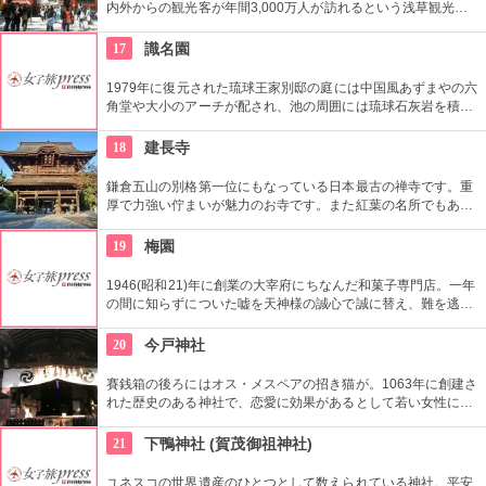
内外からの観光客が年間3,000万人が訪れるという浅草観光一
番の名所。地元の方からも「観音様」の愛称で親しまれている
都内最古の名刹です。
17
識名園
1979年に復元された琉球王家別邸の庭には中国風あずまやの六
角堂や大小のアーチが配され、池の周囲には琉球石灰岩を積み
まわすなど、随所に一般的な日本の庭園には見られない琉球独
自の工夫があります。
18
建長寺
鎌倉五山の別格第一位にもなっている日本最古の禅寺です。重
厚で力強い佇まいが魅力のお寺です。また紅葉の名所でもあ
り、秋には多くの人で賑わいます。約1時間の座禅修行もお勧
めの1つ。静かなお堂で自分の呼吸の音だけに耳を傾け、無心
19
梅園
の境地を目指します。
1946(昭和21)年に創業の大宰府にちなんだ和菓子専門店。一年
の間に知らずについた嘘を天神様の誠心で誠に替え、難を逃れ
るお守りとして「うその餅」に博多人形のうそ(鷽)の鳥が1箱に
1個ずつ入っています。また、天皇・皇后両陛下に献上の由緒
20
今戸神社
ある銘菓「梅守」はこしあんを佐賀米のふ焼ではさみ、表面に
和三盆のみつをぬり、グラニュー糖をつけて仕上げたふわっと
賽銭箱の後ろにはオス・メスペアの招き猫が。1063年に創建さ
軽い口当たりと食べやすいミニサイズも名物です。
れた歴史のある神社で、恋愛に効果があるとして若い女性に人
気。訪れた際には、かわいい招き猫がデザインされたお守りを
購入してみては？
21
下鴨神社 (賀茂御祖神社)
ユネスコの世界遺産のひとつとして数えられている神社。平安