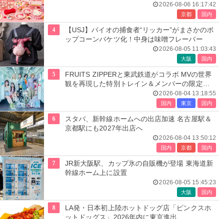
開催
2026-08-06 16:17:42
京都
国内
4
【USJ】バイオの捕食者“リッカー”がまさかのポ
ップコーンバケツ化！中身は味噌フレーバー
2026-08-05 11:03:43
大阪
国内
5
FRUITS ZIPPERと東武鉄道がコラボ MVの世界
観を再現した特別トレイン＆メンバーの限定ア
ナウンス
2026-08-04 13:18:55
国内
東京
国内
6
スタバ、新幹線ホームへの出店加速 名古屋駅＆
京都駅にも2027年出店へ
2026-08-04 13:50:12
国内
京都
国内
7
JR新大阪駅、カップ氷の自販機が登場 東海道新
幹線ホーム上に設置
2026-08-05 15:45:23
大阪
国内
8
LA発・日本初上陸ホットドッグ店「ピンクスホ
ットドッグス」2026年内に東京進出