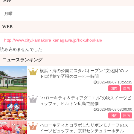
休み
月曜
WEB
http://www.city.kamakura.kanagawa.jp/kokuhoukan/
読み込めませんでした
ニュースランキング
横浜・海の公園にスタバオープン “文化財”のレ
1
トロ洋館で至福のコーヒー時間
2026-08-07 13:55:35
国内
国内
“ハローキティ＆ディアダニエル”の秋スイーツビ
2
ュッフェ、ヒルトン広島で開催
2026-08-08 08:00:00
国内
国内
ハローキティとコラボしたリボンモチーフのス
3
イーツビュッフェ、京都センチュリーホテルで