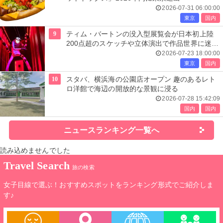
2026-07-31 06:00:00
東京
国内
9
ティム・バートンの没入型展覧会が日本初上陸
200点超のスケッチや立体演出で作品世界に迷い
込む
2026-07-23 18:00:00
東京
国内
10
スタバ、横浜海の公園店オープン 趣のあるレト
ロ洋館で海辺の開放的な景観に浸る
2026-07-28 15:42:09
国内
国内
ニュースランキング一覧へ
読み込めませんでした
Travel Search
旅の検索
女子目線で選ぶ！おすすめスポットをランキング形式でご紹介しま
す♪