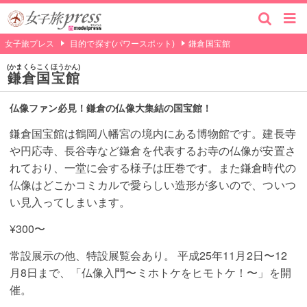
女子旅プレス
目的で探す(パワースポット)
鎌倉国宝館
かまくらこくほうかん
鎌倉国宝館
仏像ファン必見！鎌倉の仏像大集結の国宝館！
鎌倉国宝館は鶴岡八幡宮の境内にある博物館です。建長寺
や円応寺、長谷寺など鎌倉を代表するお寺の仏像が安置さ
れており、一堂に会する様子は圧巻です。また鎌倉時代の
仏像はどこかコミカルで愛らしい造形が多いので、ついつ
い見入ってしまいます。
¥300〜
常設展示の他、特設展覧会あり。 平成25年11月2日〜12
月8日まで、「仏像入門〜ミホトケをヒモトケ！〜」を開
催。