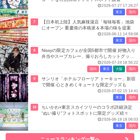
2026-07-27 17:26:27
東京
国内
7
【日本初上陸】人気麻辣湯店「毎味毎客」池袋
にオープン 重慶発の本格派＆本場の味を提案
2026-06-11 14:59:08
東京
国内
8
Nissyの限定カフェが全国5都市で開催 好物入り
弁当やスープカレー、撮りおろしカットグッズ
も
2026-07-24 18:56:22
国内
東京
大阪
国内
9
サンリオ「ホテルフローリア トーキョー」新宿
で開催 心ときめくキュートな限定グッズも
2026-07-02 15:14:41
東京
国内
10
ちいかわ×東京スカイツリーのコラボ詳細決定
“ぬい撮り”フォトスポットに限定グッズ続々
2026-06-19 18:06:03
東京
国内
ニュースランキング一覧へ