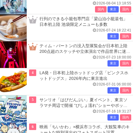
ナウンス
2026-08-04 13:18:55
国内
東京
国内
行列のできる小籠包専門店「梁山泊小籠湯包」
2
日本初上陸 池袋限定メニューも多数
2026-07-24 18:22:41
東京
国内
ティム・バートンの没入型展覧会が日本初上陸
3
200点超のスケッチや立体演出で作品世界に迷い
込む
2026-07-23 18:00:00
東京
国内
4
LA発・日本初上陸ホットドッグ店「ピンクスホ
ットドッグス」2026年内に東京進出
2026-07-31 06:00:00
東京
国内
5
サンリオ「はぴだんぶい」夏イベント、東京ソ
ラマチ周辺で開催 “びしょ濡れ”ショーやポップ
アップ店も
2026-07-16 18:31:27
東京
国内
6
映画「ちいかわ」×横浜市コラボ、大観覧車のキ
ュートな特別演出やフォトスポット設置