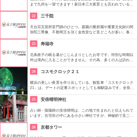
まで九州を一望できます！新日本三大夜景とも言われている北
九州自慢100億ドルの夜景も必見！皿倉山では常時イベントも
開催されていて、星空を眺める天体観測や、紅葉狩りを楽しみ
22
三千院
ながらのハイキング、夏は展望台レストランでのビアガーデン
など、訪れる人に違った楽しみ方を提案してくれます。
天台宗五箇所室門跡のひとつ。庭園の聚碧園や重要文化財の阿
弥陀三尊像、不動明王を頂く金色堂など見どころが多い。春の
桜に始まり、初夏のあじさい、秋の紅葉、冬の雪と、季節ごと
風情をみせることもポイントだ。
23
寿福寺
北条政子の眠る墓がこじんまりとしたお寺です。特別な時期以
外は境内に入ることができません。その為、多くの人は訪れず
風格のある雰囲気を味わえて、とても癒されるスポットです。
24
コスモクロック２１
横浜の美しい夜景を作り出している、観覧車「コスモクロック
21」は、デートの定番スポットとしても御馴染みです。全長の
大きさは日本第4位、乗車定員数は日本最大級！60台のゴンド
ラの内、2台は全面シースルーとなっています。まさに空中散
25
安倍晴明神社
歩が楽しめます！
占い師・陰陽師の安倍晴明は、この地で生まれたと伝えられて
います。住宅街の中にある小さい神社ですが、神秘的で見ごた
えのある建物です。全国から幸せを願う参拝客が多数集まる場
所で、戦時中も戦火から逃れたことから、厄除け・災難除けの
26
京都タワー
神様としても信仰を集めています。