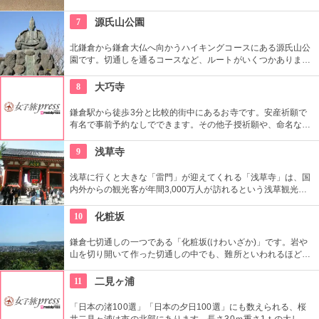
ど。遊泳もできるが、地元民からは聖域の浜として大切にされ
ている場所でもある、パワースポット。
7
源氏山公園
北鎌倉から鎌倉大仏へ向かうハイキングコースにある源氏山公
園です。切通しを通るコースなど、ルートがいくつかありま
す。標高は約93メートルですが、コースに寄ってはかなり険し
い道を登る場合も。公園中央の頼朝像がシンボルです。
8
大巧寺
鎌倉駅から徒歩3分と比較的街中にあるお寺です。安産祈願で
有名で事前予約なしでできます。その他子授祈願や、命名など
子供にまつわる御祈願が主です。
9
浅草寺
浅草に行くと大きな「雷門」が迎えてくれる「浅草寺」は、国
内外からの観光客が年間3,000万人が訪れるという浅草観光一
番の名所。地元の方からも「観音様」の愛称で親しまれている
都内最古の名刹です。
10
化粧坂
鎌倉七切通しの一つである「化粧坂(けわいざか)」です。岩や
山を切り開いて作った切通しの中でも、難所といわれるほど化
粧坂は急勾配の坂です。ハイキングというより登山に近いの
で、ヒールやブーツは厳禁です！頂上の源氏山公園にシートを
11
二見ヶ浦
ひいてお弁当を食べるのもお勧めです。
「日本の渚100選」「日本の夕日100選」にも数えられる、桜
井二見ヶ浦は市の北部にあります。長さ30ｍ重さ1ｔの大しめ