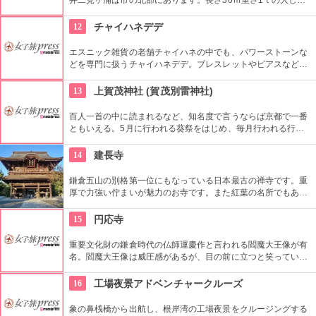
縄が夫婦岩に貼られており、その景色は目を奪われる美しさで
す。ぜひ、夫婦、カップルで訪れてほしい場所です。
12
チャイハネデデ
エスニック雑貨の老舗チャイハネの中でも、パワーストーンな
どを専門に扱うチャイハネデデ。ブレスレットやピアスなども
比較的安価な価格で販売しています。
13
上賀茂神社 (賀茂別雷神社)
百人一首の中に読まれるなど、知名度で言うならば京都で一番
ともいえる。5月に行われる葵祭をはじめ、毎月行われる行事
には多くの人が集まる。京都に行くならば、立ち寄っていくべ
き場所である。
14
建長寺
鎌倉五山の別格第一位にもなっている日本最古の禅寺です。重
厚で力強い佇まいが魅力のお寺です。また紅葉の名所でもあ
り、秋には多くの人で賑わいます。約1時間の座禅修行もお勧
めの1つ。静かなお堂で自分の呼吸の音だけに耳を傾け、無心
15
円応寺
の境地を目指します。
重要文化財の鎌倉時代の仏師運慶作と言われる閻魔大王像が有
名。閻魔大王像は威圧感があるが、目の前に立つと笑っている
ように見えることから「笑い閻魔」と呼ばれるようになったと
か。もともと由比ガ浜にあった荒い閻魔堂が津波に遭い、現在
16
工場夜景アドベンチャークルーズ
の地に移築したといわれています。
象の鼻桟橋から出航し、根岸湾の工場夜景をクルージングする