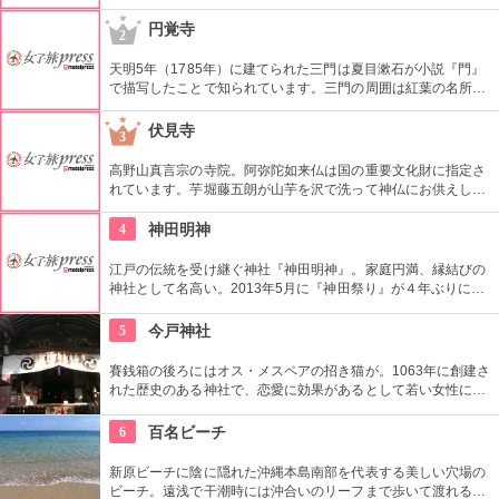
の狛犬は、神楽坂を散策するとすぐわかるでしょう。飯田橋か
ら坂を上るようにして行くと、さらに見ごたえあり。
円覚寺
2
天明5年（1785年）に建てられた三門は夏目漱石が小説『門』
で描写したことで知られています。三門の周囲は紅葉の名所と
しても知られ、11月下旬から12月上旬にかけては、鎌倉屈指の
見事なカエデの紅葉が見られます。
伏見寺
3
高野山真言宗の寺院。阿弥陀如来仏は国の重要文化財に指定さ
れています。芋堀藤五朗が山芋を沢で洗って神仏にお供えして
いたところ、沢で金が見つかったのが地名の由来とも言われて
いるようです。
4
神田明神
江戸の伝統を受け継ぐ神社『神田明神』。家庭円満、縁結びの
神社として名高い。2013年5月に『神田祭り』が４年ぶりに復
活したことでも有名！
5
今戸神社
賽銭箱の後ろにはオス・メスペアの招き猫が。1063年に創建さ
れた歴史のある神社で、恋愛に効果があるとして若い女性に人
気。訪れた際には、かわいい招き猫がデザインされたお守りを
購入してみては？
6
百名ビーチ
新原ビーチに陰に隠れた沖縄本島南部を代表する美しい穴場の
ビーチ。遠浅で干潮時には沖合いのリーフまで歩いて渡れるほ