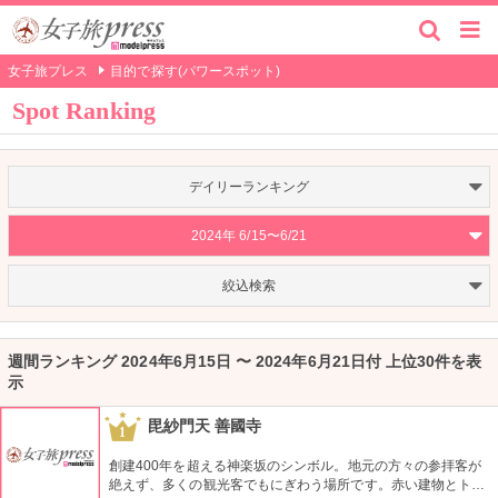
女子旅プレス
目的で探す(パワースポット)
Spot Ranking
デイリーランキング
2024年 6/15〜6/21
絞込検索
週間ランキング 2024年6月15日 〜 2024年6月21日付 上位30件を表
示
毘紗門天 善國寺
1
創建400年を超える神楽坂のシンボル。地元の方々の参拝客が
絶えず、多くの観光客でもにぎわう場所です。赤い建物とトラ