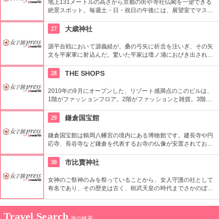
地上131メートルの高さから京都の街や寺社仏閣を一望できる
絶景スポット。毎週土・日・祝日の午後には、展望室でマスコ
ットキャラクターのたわわちゃんに会うことができる。地下に
はレストラン街や大浴場もあり、ゆったりとくつろぐことがで
27
大歳神社
きる。
源平合戦において源義経が、桑の弓矢に祈念を注いぎ、その矢
文を平家軍に射込んだ。驚いた平家は壇ノ浦におびき出されと
され、平家は軍船で源家に挑んだが敢え無く戦いに敗れてしま
った。その戦いの翌年、四軒の漁民が義経の祈願の有様を敬
28
THE SHOPS
い、神祠を祀ったことから大歳神社の由緒とされる。維新回天
の大業に蜂起した奇兵隊白石正一郎、高杉晋作の地でもあり、
2010年の9月にオープンした、リゾート感満点のこのビルは、
白石正一郎は成就を祈請して奉納した大鳥居などもある。源義
1階がファッションフロア。2階がファッションと雑貨。3階が
経が描かれた勝守は満願成就、心願成就の幸せを運ぶお守とし
ビューティーフロアでネイルサロンやエステ。4階から6階がグ
た御守りがある。(各700円)
ルメフロアと女性にとても嬉しい複合ビル。綺麗になれて、オ
29
鎌倉国宝館
シャレができて、お腹も満たせる嬉しいテナントばかりのオス
スメのビルです。
鎌倉国宝館は鶴岡八幡宮の境内にある博物館です。建長寺や円
応寺、長谷寺など鎌倉を代表するお寺の仏像が安置されてお
り、一堂に会する様子は圧巻です。また鎌倉時代の仏像はどこ
かコミカルで愛らしい造形が多いので、ついつい見入ってしま
30
市比賣神社
います。
女神のご祭神のみを祭っていることから、女人守護の社として
有名であり、その歴史は古く、桓武天皇の時代までさかのぼ
る。このような女人守護の神社というのは、全国的にも珍し
い。
Travel Search
旅の検索