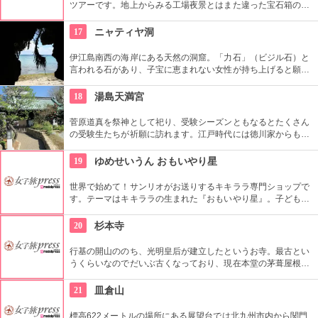
ツアーです。地上からみる工場夜景とはまた違った宝石箱のよ
うな輝きです。波に写った工場のライトがゆらゆらときらめ
き、さらにロマンチックな演出をかもし出しています。
17
ニャティヤ洞
伊江島南西の海岸にある天然の洞窟。「力石」（ビジル石）と
言われる石があり、子宝に恵まれない女性が持ち上げると願い
がかなうという言い伝えがある。また、戦争中は住民の防空壕
として利用され、多くの人を収容した事から「千人洞（ガ
18
湯島天満宮
マ）」とも呼ばれている。パワースポットとしても名高い場所
で拝所（聖域）の為敬意を払って入ろう。
菅原道真を祭神として祀り、受験シーズンともなるとたくさん
の受験生たちが祈願に訪れます。江戸時代には徳川家からも尊
崇されました。一方、梅の名所としても江戸時代から知られて
おり、境内には約300本もの梅があり、毎年時期になるとかぐ
19
ゆめせいうん おもいやり星
わしい香りを漂わせます。2月上旬〜3月上旬には梅祭りも開催
されて賑わいます。
世界で始めて！サンリオがお送りするキキララ専門ショップで
す。テーマはキキララの生まれた『おもいやり星』。子どもか
ら大人までキキララの世界を満喫できる素敵なスポットです。
20
杉本寺
行基の開山ののち、光明皇后が建立したというお寺。最古とい
うくらいなのでだいぶ古くなっており、現在本堂の茅葺屋根替
え工事がされている。
21
皿倉山
標高622メートルの場所にある展望台では北九州市内から関門