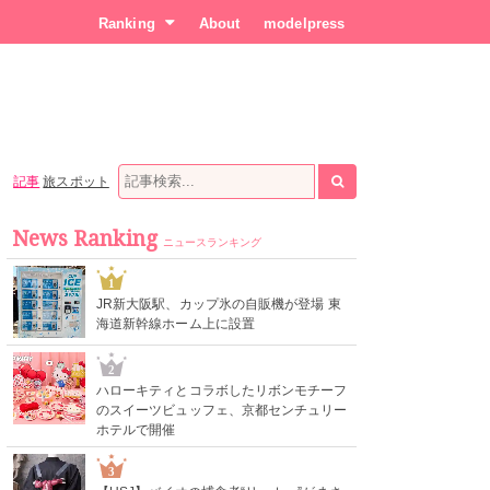
Ranking
About
modelpress
記事
旅スポット
News Ranking
ニュースランキング
1
JR新大阪駅、カップ氷の自販機が登場 東
海道新幹線ホーム上に設置
2
ハローキティとコラボしたリボンモチーフ
のスイーツビュッフェ、京都センチュリー
ホテルで開催
3