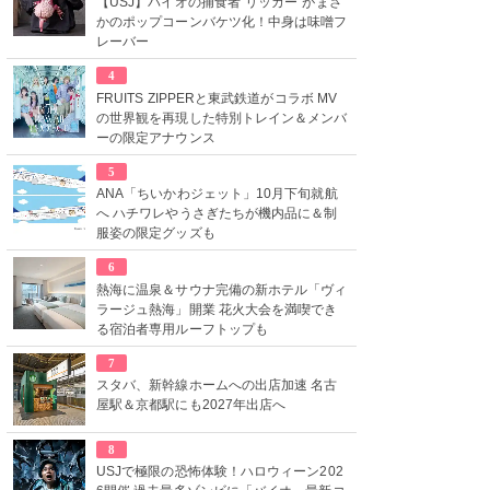
【USJ】バイオの捕食者“リッカー”がまさ
かのポップコーンバケツ化！中身は味噌フ
レーバー
4
FRUITS ZIPPERと東武鉄道がコラボ MV
の世界観を再現した特別トレイン＆メンバ
ーの限定アナウンス
5
ANA「ちいかわジェット」10月下旬就航
へ ハチワレやうさぎたちが機内品に＆制
服姿の限定グッズも
6
熱海に温泉＆サウナ完備の新ホテル「ヴィ
ラージュ熱海」開業 花火大会を満喫でき
る宿泊者専用ルーフトップも
7
スタバ、新幹線ホームへの出店加速 名古
屋駅＆京都駅にも2027年出店へ
8
USJで極限の恐怖体験！ハロウィーン202