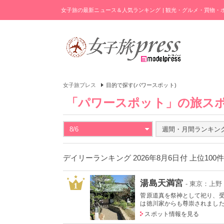
女子旅の最新ニュース＆人気ランキング | 観光・グルメ・買物
女子旅プレス
目的で探す(パワースポット)
「パワースポット」の旅ス
8/6
週間・月間ランキン
デイリーランキング 2026年8月6日付 上位100
湯島天満宮
- 東京：上
1
菅原道真を祭神として祀り、
は徳川家からも尊崇されました。
スポット情報を見る