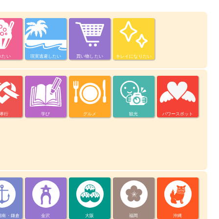
べたい
現実逃避したい
買い物したい
キレイになりたい
孝行
学び
グルメ
観光
パワースポット
湘南・鎌倉
金沢
大阪
福岡
沖縄