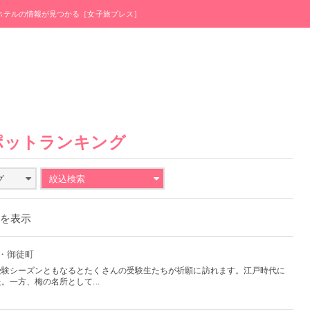
・ホテルの情報が見つかる［女子旅プレス］
ポットランキング
グ
絞込検索
件を表示
野・御徒町
受験シーズンともなるとたくさんの受験生たちが祈願に訪れます。江戸時代に
一方、梅の名所として...