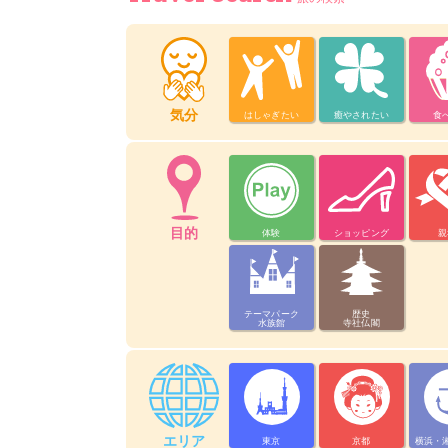
気分
はしゃぎたい
癒やされたい
食
目的
体験
ショッピング
親
テーマパーク
歴史
水族館
寺社仏閣
エリア
東京
京都
横浜・