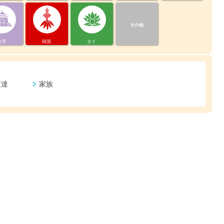
その他
台湾
韓国
タイ
友達
家族