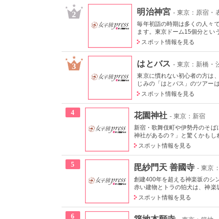
明治神宮
- 東京：原宿・
2
毎年初詣の時期は多くの人々
ます。東京ドーム15個分という
スポット情報を見る
はとバス
- 東京：新橋
3
東京に慣れない初心者の方は
じみの「はとバス」のツアーは、
スポット情報を見る
4
花園神社
- 東京：新宿
新宿・歌舞伎町や伊勢丹のそば
神社があるの？」と驚くかもしれ
スポット情報を見る
5
毘紗門天 善國寺
- 東
創建400年を超える神楽坂の
赤い建物とトラの狛犬は、神楽坂
スポット情報を見る
6
築地本願寺