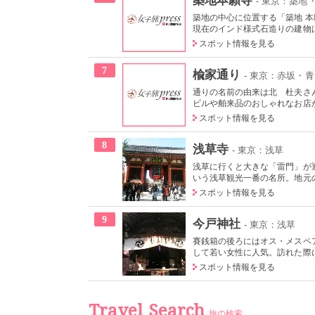
- 東京：築地
築地の中心に位置する「築地 
現在のインド様式石造りの建物は
スポット情報を見る
7
楡家通り
- 東京：赤坂・
通りの名前の由来は北 杜夫さ
ビルや舶来品のおしゃれなお店が
スポット情報を見る
8
浅草寺
- 東京：浅草
浅草に行くと大きな「雷門」が迎
いう浅草観光一番の名所。地元の
スポット情報を見る
9
今戸神社
- 東京：浅草
賽銭箱の後ろにはオス・メスペ
して若い女性に人気。訪れた際に
スポット情報を見る
Travel Search
旅の検索