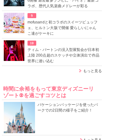
6開催 過去最多ゾンビに「バイオ」最新コ
ラボ、歴代人気楽曲メドレーが彩る
9
mofusandと初コラボのスイーツビュッフ
ェ、ヒルトン大阪で開催 愛らしいにゃん
こ達がケーキに
10
ティム・バートンの没入型展覧会が日本初
上陸 200点超のスケッチや立体演出で作品
世界に迷い込む
もっと見る
時間に余裕をもって東京ディズニーリ
ゾート®を過ごすコツとは
バケーションパッケージを使ったパ
ークでの2日間の様子をご紹介！
もっと見る