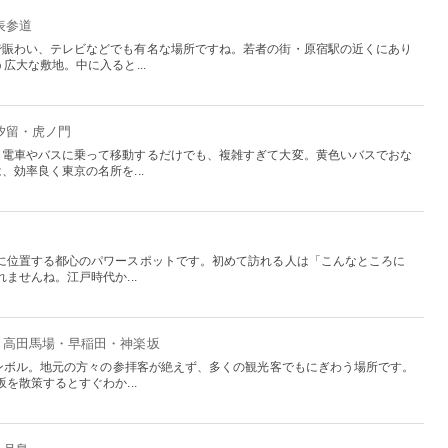
表参道
で賑わい、テレビなどでも有名な場所ですね。若者の街・原宿駅の近くにあり
広大な敷地。中に入ると...
・汐留・虎ノ門
、電車やバスに乗って移動するだけでも、複雑すぎて大変。黄色いバスでおな
効率良く東京の名所を...
に位置する都心のパワースポットです。初めて訪れる人は「こんなところに
ませんね。江戸時代か...
京：高田馬場・早稲田・神楽坂
シンボル。地元の方々の参拝客が絶えず、多くの観光客でもにぎわう場所です。
を散策するとすぐわか...