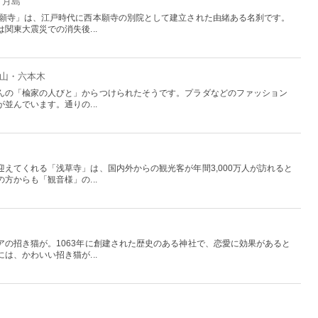
・月島
本願寺」は、江戸時代に西本願寺の別院として建立された由緒ある名刹です。
関東大震災での消失後...
青山・六本木
んの「楡家の人びと」からつけられたそうです。プラダなどのファッション
並んでいます。通りの...
えてくれる「浅草寺」は、国内外からの観光客が年間3,000万人が訪れると
方からも「観音様」の...
アの招き猫が。1063年に創建された歴史のある神社で、恋愛に効果があると
は、かわいい招き猫が...