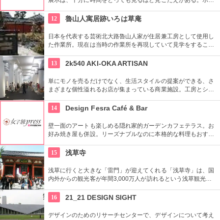
ンティアによるガイドツアーに参加すればなお理解が深まるこ
とまちがいなし。
12
魯山人寓居跡いろは草庵
日本を代表する芸術北大路魯山人家が住居兼工房として使用し
た作業所。現在は当時の作業所を再現していて見学をすること
ができます。いろは草庵のみ限定販売のグッズなども購入でき
ます。
13
2k540 AKI-OKA ARTISAN
単にモノを売るだけでなく、生活スタイルの提案ができる、さ
まざまな個性溢れるお店が集まっている商業施設。工房とショ
ップが一緒になったお店が連なり、ものづくりの体験ができる
ワークショップもあり。
14
Design Fesra Café & Bar
壁一面のアートも楽しめる隠れ家的ガーデンカフェテラス。お
好み焼き屋も併設。リーズナブルなのに本格的な料理もおすす
め。
15
浅草寺
浅草に行くと大きな「雷門」が迎えてくれる「浅草寺」は、国
内外からの観光客が年間3,000万人が訪れるという浅草観光一
番の名所。地元の方からも「観音様」の愛称で親しまれている
都内最古の名刹です。
16
21_21 DESIGN SIGHT
デザインのためのリサーチセンターで、デザインについて考え