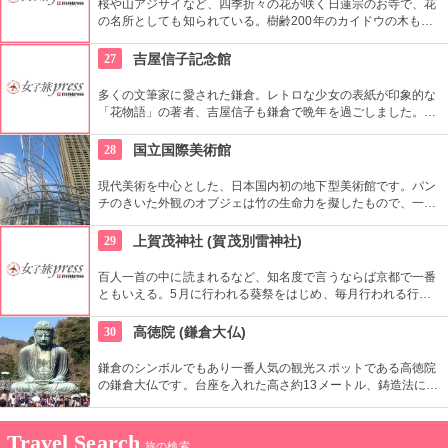
桜や山アジサイなど、四季折々の花が咲く日蓮宗のお寺で、花
の名所としても知られている。樹齢200年のカイドウの木も境
内に見ることができる。かつて日蓮上人の弟子が幽閉されてい
た土牢も残されており、歴史を感じさせるものがある。
27
吉屋信子記念館
多くの文筆家に愛された鎌倉。レトロな少女の表紙が印象的な
「花物語」の著者、吉屋信子も鎌倉で晩年を過ごしました。近
代数奇屋建築の邸宅はそのまま記念館として、一般公開されて
います。代表作の「女人平家」や「源氏物語」など直筆原稿な
28
国立国際美術館
ど貴重な資料を見ることができます。
現代美術を中心とした、日本国内初の地下型美術館です。パン
チのきいた外観のオブジェは竹の生命力を擬したもので、一度
見たら忘れられない衝撃。外観がすでに芸術作品なのです。企
画展も行われていますが、地下1階のパブリックゾーンでは無
29
上賀茂神社 (賀茂別雷神社)
料でアートを楽しむことができます。
百人一首の中に読まれるなど、知名度で言うならば京都で一番
ともいえる。5月に行われる葵祭をはじめ、毎月行われる行事
には多くの人が集まる。京都に行くならば、立ち寄っていくべ
き場所である。
30
高徳院 (鎌倉大仏)
鎌倉のシンボルでもあり一番人気の観光スポットである高徳院
の鎌倉大仏です。台座を入れた高さ約13メートル、鋳造法によ
り鎌倉時代に作られた大仏は国宝にもなっています。慶派の仏
師による作品だと言われていますが、残念ながら真相は不明で
す。大仏の中に入れる胎内めぐりもお勧めです！
Travel Search
旅の検索