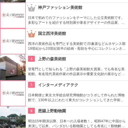
根の上の鼠小僧や火の見櫓、軒瓦、などたくさんの見どころが
あります。多彩なお店が並んでいて、買い物や食事も楽しめま
神戸ファッション美術館
2
す。
日本で初めてのファッションをテーマにした公立美術館です。
多彩なアートを紹介する特別展や著名デザイナーの作品展、ラ
イブラリーなど見どころ充実。日ごろからファッションが好き
な方、ファッション業界の方、ファッションを学ぶ方、必見で
国立西洋美術館
3
す。
西洋の美術作品を専門とする美術館で,印象派などルネサンス期
19世紀から20世紀前半の絵画・彫刻を中心にコレクションされ
ている。なかでも西洋のオールド・マスター（18世紀以前の画
家）たちの作品を見ることができる美術館としは日本有数。ロ
4
上野の森美術館
ダンの「考える人」はこちらで見れる。設計はル・コルビジェ
が手掛け、建築・インテリア好きにもおすすめ。
登竜門として知られる「上野の森美術館大賞展」でも有名な美
術館。有名現代美術作家の作品展示や重要文化財の展示など、
話題に富んだ展示が行われている。併設されたカフェで、足を
休めるのもいかが？
5
インターメディアテク
日本郵便と東京大学総合研究博物館がコラボして作られた博物
館で、130年以上にわたり東大がコレクションしてきた学術コ
レクションの他にも弥生時代の土器など歴史的標本も展示され
ている。
6
恩賜上野動物園
明治15年開演以降、日本一の入場者数！。昭和47年に中国から
来演して以来、パンダがいる動物園としても有名に！動物解説