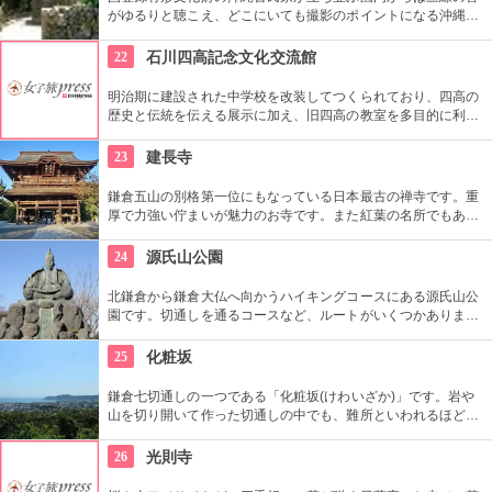
がゆるりと聴こえ、どこにいても撮影のポイントになる沖縄ら
しさを体験できる場所。シーサーの色付けや貸衣装を来られた
り、どれを体験したら良いか迷ってしまう程！沖縄を丸ごと感
22
石川四高記念文化交流館
じるならぜひココへ。
明治期に建設された中学校を改装してつくられており、四高の
歴史と伝統を伝える展示に加え、旧四高の教室を多目的に利用
できる「石川四高記念館」と泉鏡花、徳田秋声、室生犀星等、
石川県ゆかりの文学者の資料を展示する「石川近代文学館」に
23
建長寺
よって構成されている。
鎌倉五山の別格第一位にもなっている日本最古の禅寺です。重
厚で力強い佇まいが魅力のお寺です。また紅葉の名所でもあ
り、秋には多くの人で賑わいます。約1時間の座禅修行もお勧
めの1つ。静かなお堂で自分の呼吸の音だけに耳を傾け、無心
24
源氏山公園
の境地を目指します。
北鎌倉から鎌倉大仏へ向かうハイキングコースにある源氏山公
園です。切通しを通るコースなど、ルートがいくつかありま
す。標高は約93メートルですが、コースに寄ってはかなり険し
い道を登る場合も。公園中央の頼朝像がシンボルです。
25
化粧坂
鎌倉七切通しの一つである「化粧坂(けわいざか)」です。岩や
山を切り開いて作った切通しの中でも、難所といわれるほど化
粧坂は急勾配の坂です。ハイキングというより登山に近いの
で、ヒールやブーツは厳禁です！頂上の源氏山公園にシートを
26
光則寺
ひいてお弁当を食べるのもお勧めです。