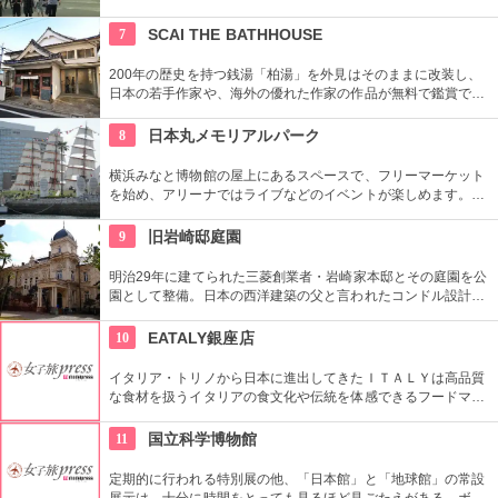
員による無料のガイドツアーに参加もお勧め。
7
SCAI THE BATHHOUSE
200年の歴史を持つ銭湯「柏湯」を外見はそのままに改装し、
日本の若手作家や、海外の優れた作家の作品が無料で鑑賞でき
るギャラリーです。
8
日本丸メモリアルパーク
横浜みなと博物館の屋上にあるスペースで、フリーマーケット
を始め、アリーナではライブなどのイベントが楽しめます。も
ともとは船の修繕用に建設されたドックで今では国の重要文化
財に指定されています。
9
旧岩崎邸庭園
明治29年に建てられた三菱創業者・岩崎家本邸とその庭園を公
園として整備。日本の西洋建築の父と言われたコンドル設計の
洋館や撞球室は本格的な西洋木造建築で見応えたっぷり。重要
文化財にもなっている。
10
EATALY銀座店
イタリア・トリノから日本に進出してきたＩＴＡＬＹは高品質
な食材を扱うイタリアの食文化や伝統を体感できるフードマー
ケット。レストランも併設しているので本物のイタリア料理を
堪能することもできます。
11
国立科学博物館
定期的に行われる特別展の他、「日本館」と「地球館」の常設
展示は、十分に時間をとっても見るほど見ごたえがある。ボラ