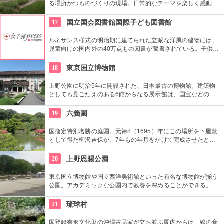
る場所かつものづくりの現場。日常的なテーマを楽しく感動的
に見せる展覧会などを中心に多角的なプログラムを開催。
17
国立国会図書館国際子ども図書館
ルネサンス様式の明治期に建てられた立派な洋風の建物には、
児童向けの国内外の40万点もの図書が蔵書されている。子供だ
けでなく大人も十分楽しめるので、たまにはインテリに図書館
でゆっくり過ごしてみては。
18
東京国立博物館
上野公園に明治5年に開設された、日本最古の博物館。建築物
としても見ごたえのある6館からなる展示館は、国宝などの歴
史資料や日本やアジアの美術品など約11万点が所蔵されていま
す。オリジナルグッズを販売するミュージアムショップや食事
19
六義園
もできるカフェなども併設されています。
国指定特別名勝の庭園。元禄8（1695）年にこの場所を下屋敷
として得た柳沢吉保が、7年もの年月をかけて完成させたとい
います。池のまわりに木々が植栽された回遊式築山泉水庭園
で、江戸時代から小石川後楽園とで二大庭園とされていまし
20
上野恩賜公園
た。日本庭園の良さを今に伝える名園です。
東京国立博物館や国立西洋美術館といった有名な博物館が揃う
公園。アカデミックな公園内で教養を深めることができる。ま
た、不忍池や犬を連れた西郷隆盛像も有名。
21
琉球村
国登録有形文化財の沖縄古民家が立ち並ぶ園内からは三線の音