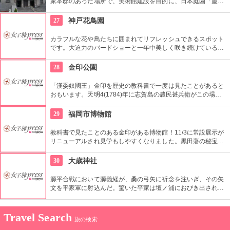
家本邸のあった場所で、美術館建設を目的に、日本庭園「慶沢
園」とともに敷地を寄贈されました。自然、動物、芸術。この
エリアで1日楽しく過ごせそうです。
27
神戸花鳥園
カラフルな花や鳥たちに囲まれてリフレッシュできるスポット
です。大迫力のバードショーと一年中美しく咲き続けているガ
ラスハウスのスイレンは特に必見。スイレン池には熱帯魚も泳
いでいるので、よーく観察して見つけてみて。
28
金印公園
「漢委奴國王」金印を歴史の教科書で一度は見たことがあると
おもいます。天明4(1784)年に志賀島の農民甚兵衛がこの場所
で発見したと伝えられています。。この金印は西暦57年、後漢
の光武帝が倭国の使者に与えたもので、現在は国宝に指定さ
29
福岡市博物館
れ、福岡市博物館に展示している。海をはさみ能古島の也良岬
と向かい合う公園の入口には、「漢委奴國王金印発光之処」記
教科書で見たことのある金印がある博物館！11/3に常設展示が
念碑が建つ。園内には志賀島を中心とした古代の地図、福岡の
リニューアルされ見学もしやすくなりました。黒田藩の秘宝も
地と関係の深かった中国の古代史家で文学者でもあった「郭沫
多く展示してあります。
若の詩碑」などがある。春は公園を取り巻く桜の木々が彩り、
30
大歳神社
綺麗な景色が映える。
源平合戦において源義経が、桑の弓矢に祈念を注いぎ、その矢
文を平家軍に射込んだ。驚いた平家は壇ノ浦におびき出されと
され、平家は軍船で源家に挑んだが敢え無く戦いに敗れてしま
った。その戦いの翌年、四軒の漁民が義経の祈願の有様を敬
い、神祠を祀ったことから大歳神社の由緒とされる。維新回天
Travel Search
旅の検索
の大業に蜂起した奇兵隊白石正一郎、高杉晋作の地でもあり、