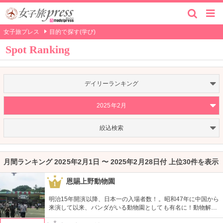
女子旅プレス
目的で探す(学び)
Spot Ranking
デイリーランキング
2025年2月
絞込検索
月間ランキング 2025年2月1日 〜 2025年2月28日付 上位30件を表示
恩賜上野動物園
1
明治15年開演以降、日本一の入場者数！。昭和47年に中国から
来演して以来、パンダがいる動物園としても有名に！動物解説
員による無料のガイドツアーに参加もお勧め。