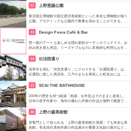
財に指定されています。
12
上野恩賜公園
東京国立博物館や国立西洋美術館といった有名な博物館が揃う
公園。アカデミックな公園内で教養を深めることができる。ま
た、不忍池や犬を連れた西郷隆盛像も有名。
13
Design Fesra Café & Bar
壁一面のアートも楽しめる隠れ家的ガーデンカフェテラス。お
好み焼き屋も併設。リーズナブルなのに本格的な料理もおすす
め。
14
伝法院通り
浅草寺を望む「仲見世通り」にクロスする「伝通院通り」は、
伝通院に面した商店街。江戸のまちを再現した町並みには、屋
根の上の鼠小僧や火の見櫓、軒瓦、などたくさんの見どころが
あります。多彩なお店が並んでいて、買い物や食事も楽しめま
15
SCAI THE BATHHOUSE
す。
200年の歴史を持つ銭湯「柏湯」を外見はそのままに改装し、
日本の若手作家や、海外の優れた作家の作品が無料で鑑賞でき
るギャラリーです。
16
上野の森美術館
登竜門として知られる「上野の森美術館大賞展」でも有名な美
術館。有名現代美術作家の作品展示や重要文化財の展示など、