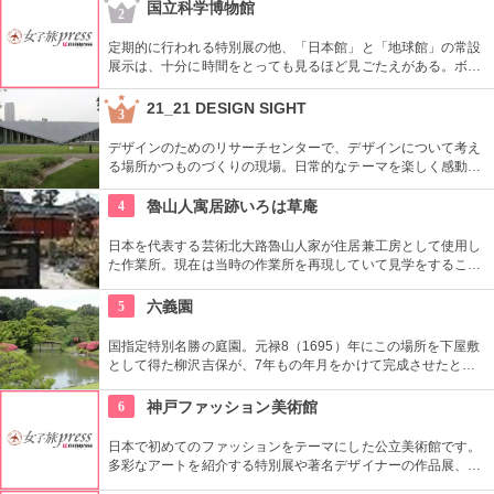
国立科学博物館
2
定期的に行われる特別展の他、「日本館」と「地球館」の常設
展示は、十分に時間をとっても見るほど見ごたえがある。ボラ
ンティアによるガイドツアーに参加すればなお理解が深まるこ
とまちがいなし。
21_21 DESIGN SIGHT
3
デザインのためのリサーチセンターで、デザインについて考え
る場所かつものづくりの現場。日常的なテーマを楽しく感動的
に見せる展覧会などを中心に多角的なプログラムを開催。
4
魯山人寓居跡いろは草庵
日本を代表する芸術北大路魯山人家が住居兼工房として使用し
た作業所。現在は当時の作業所を再現していて見学をすること
ができます。いろは草庵のみ限定販売のグッズなども購入でき
ます。
5
六義園
国指定特別名勝の庭園。元禄8（1695）年にこの場所を下屋敷
として得た柳沢吉保が、7年もの年月をかけて完成させたとい
います。池のまわりに木々が植栽された回遊式築山泉水庭園
で、江戸時代から小石川後楽園とで二大庭園とされていまし
6
神戸ファッション美術館
た。日本庭園の良さを今に伝える名園です。
日本で初めてのファッションをテーマにした公立美術館です。
多彩なアートを紹介する特別展や著名デザイナーの作品展、ラ
イブラリーなど見どころ充実。日ごろからファッションが好き