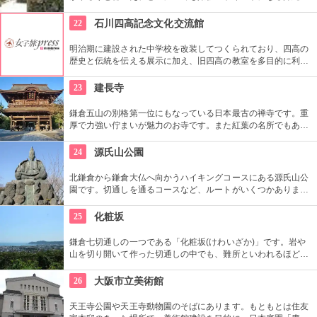
しさを体験できる場所。シーサーの色付けや貸衣装を来られた
り、どれを体験したら良いか迷ってしまう程！沖縄を丸ごと感
22
石川四高記念文化交流館
じるならぜひココへ。
明治期に建設された中学校を改装してつくられており、四高の
歴史と伝統を伝える展示に加え、旧四高の教室を多目的に利用
できる「石川四高記念館」と泉鏡花、徳田秋声、室生犀星等、
石川県ゆかりの文学者の資料を展示する「石川近代文学館」に
23
建長寺
よって構成されている。
鎌倉五山の別格第一位にもなっている日本最古の禅寺です。重
厚で力強い佇まいが魅力のお寺です。また紅葉の名所でもあ
り、秋には多くの人で賑わいます。約1時間の座禅修行もお勧
めの1つ。静かなお堂で自分の呼吸の音だけに耳を傾け、無心
24
源氏山公園
の境地を目指します。
北鎌倉から鎌倉大仏へ向かうハイキングコースにある源氏山公
園です。切通しを通るコースなど、ルートがいくつかありま
す。標高は約93メートルですが、コースに寄ってはかなり険し
い道を登る場合も。公園中央の頼朝像がシンボルです。
25
化粧坂
鎌倉七切通しの一つである「化粧坂(けわいざか)」です。岩や
山を切り開いて作った切通しの中でも、難所といわれるほど化
粧坂は急勾配の坂です。ハイキングというより登山に近いの
で、ヒールやブーツは厳禁です！頂上の源氏山公園にシートを
26
大阪市立美術館
ひいてお弁当を食べるのもお勧めです。
天王寺公園や天王寺動物園のそばにあります。もともとは住友