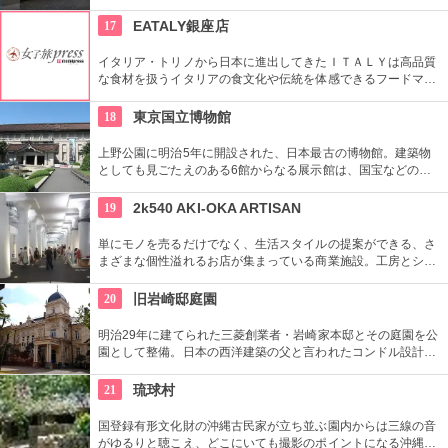
話題に富んだ展示が行われている。併設されたカフェで、足を
休めるのもいかが？
17
EATALY銀座店
イタリア・トリノから日本に進出してきたＩＴＡＬＹは高品質
な食材を扱うイタリアの食文化や伝統を体感できるフードマー
ケット。レストランも併設しているので本物のイタリア料理を
堪能することもできます。
18
東京国立博物館
上野公園に明治5年に開設された、日本最古の博物館。建築物
としても見ごたえのある6館からなる展示館は、国宝などの歴
史資料や日本やアジアの美術品など約11万点が所蔵されていま
す。オリジナルグッズを販売するミュージアムショップや食事
19
2k540 AKI-OKA ARTISAN
もできるカフェなども併設されています。
単にモノを売るだけでなく、生活スタイルの提案ができる、さ
まざまな個性溢れるお店が集まっている商業施設。工房とショ
ップが一緒になったお店が連なり、ものづくりの体験ができる
ワークショップもあり。
20
旧岩崎邸庭園
明治29年に建てられた三菱創業者・岩崎家本邸とその庭園を公
園として整備。日本の西洋建築の父と言われたコンドル設計の
洋館や撞球室は本格的な西洋木造建築で見応えたっぷり。重要
文化財にもなっている。
21
琉球村
国登録有形文化財の沖縄古民家が立ち並ぶ園内からは三線の音
がゆるりと聴こえ、どこにいても撮影のポイントになる沖縄ら