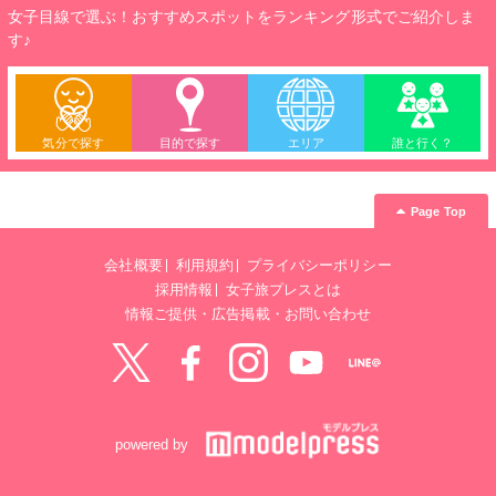
白石正一郎は成就を祈請して奉納した大鳥居などもある。源義
女子目線で選ぶ！おすすめスポットをランキング形式でご紹介しま
経が描かれた勝守は満願成就、心願成就の幸せを運ぶお守とし
す♪
た御守りがある。(各700円)
気分で探す
目的で探す
エリア
誰と行く？
Page Top
会社概要
利用規約
プライバシーポリシー
採用情報
女子旅プレスとは
情報ご提供・広告掲載・お問い合わせ
Twitter
Facebook
instagram
YouTube
LINE@
powered by