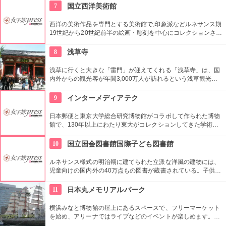
な方、ファッション業界の方、ファッションを学ぶ方、必見で
7
国立西洋美術館
す。
西洋の美術作品を専門とする美術館で,印象派などルネサンス期
19世紀から20世紀前半の絵画・彫刻を中心にコレクションされ
ている。なかでも西洋のオールド・マスター（18世紀以前の画
家）たちの作品を見ることができる美術館としは日本有数。ロ
8
浅草寺
ダンの「考える人」はこちらで見れる。設計はル・コルビジェ
が手掛け、建築・インテリア好きにもおすすめ。
浅草に行くと大きな「雷門」が迎えてくれる「浅草寺」は、国
内外からの観光客が年間3,000万人が訪れるという浅草観光一
番の名所。地元の方からも「観音様」の愛称で親しまれている
都内最古の名刹です。
9
インターメディアテク
日本郵便と東京大学総合研究博物館がコラボして作られた博物
館で、130年以上にわたり東大がコレクションしてきた学術コ
レクションの他にも弥生時代の土器など歴史的標本も展示され
ている。
10
国立国会図書館国際子ども図書館
ルネサンス様式の明治期に建てられた立派な洋風の建物には、
児童向けの国内外の40万点もの図書が蔵書されている。子供だ
けでなく大人も十分楽しめるので、たまにはインテリに図書館
でゆっくり過ごしてみては。
11
日本丸メモリアルパーク
横浜みなと博物館の屋上にあるスペースで、フリーマーケット
を始め、アリーナではライブなどのイベントが楽しめます。も
ともとは船の修繕用に建設されたドックで今では国の重要文化