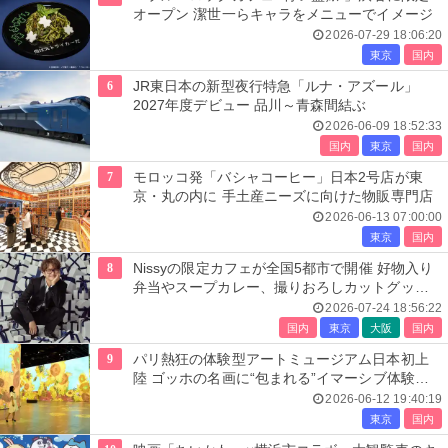
オープン 潔世一らキャラをメニューでイメージ
2026-07-29 18:06:20
東京
国内
6
JR東日本の新型夜行特急「ルナ・アズール」
2027年度デビュー 品川～青森間結ぶ
2026-06-09 18:52:33
国内
東京
国内
7
モロッコ発「バシャコーヒー」日本2号店が東
京・丸の内に 手土産ニーズに向けた物販専門店
2026-06-13 07:00:00
東京
国内
8
Nissyの限定カフェが全国5都市で開催 好物入り
弁当やスープカレー、撮りおろしカットグッズ
も
2026-07-24 18:56:22
国内
東京
大阪
国内
9
パリ熱狂の体験型アートミュージアム日本初上
陸 ゴッホの名画に“包まれる”イマーシブ体験＜
レーヴ・デ・リュミエール＞
2026-06-12 19:40:19
東京
国内