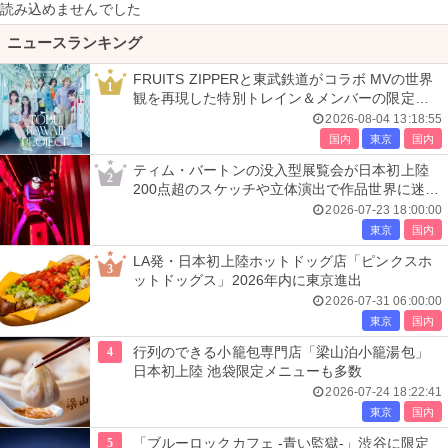
読み込めませんでした
ニュースランキング
FRUITS ZIPPERと東武鉄道がコラボ MVの世界
1
観を再現した特別トレイン＆メンバーの限定ア
ナウンス
2026-08-04 13:18:55
国内
東京
国内
ティム・バートンの没入型展覧会が日本初上陸
2
200点超のスケッチや立体演出で作品世界に迷い
込む
2026-07-23 18:00:00
東京
国内
LA発・日本初上陸ホットドッグ店「ピンクスホ
3
ットドッグス」2026年内に東京進出
2026-07-31 06:00:00
東京
国内
4
行列のできる小籠包専門店「梁山泊小籠湯包」
日本初上陸 池袋限定メニューも多数
2026-07-24 18:22:41
東京
国内
5
「ブルーロックカフェ -青い監獄-」渋谷に限定